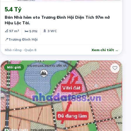
5.4 Tỷ
Bán Nhà hẻm oto Trương Đình Hội Diện Tích 97m nở
Hậu Lộc Tài.
📐 97 m²
🚿 3 WC
🛏 5 PN
📍
Trương Đình Hội
Nhà riêng · Quận 8
Xem chi tiết →
Môi giới
1 tháng trước