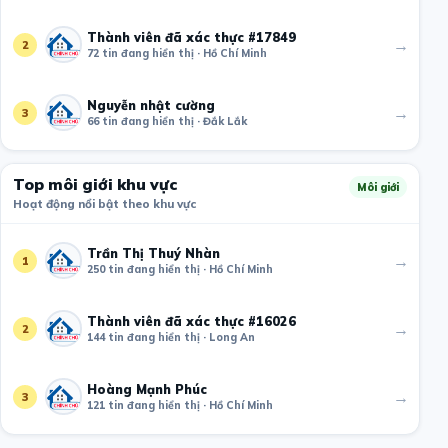
Thành viên đã xác thực #17849
→
2
72 tin đang hiển thị · Hồ Chí Minh
Nguyễn nhật cường
→
3
66 tin đang hiển thị · Đắk Lắk
Top môi giới khu vực
Môi giới
Hoạt động nổi bật theo khu vực
Trần Thị Thuý Nhàn
→
1
250 tin đang hiển thị · Hồ Chí Minh
Thành viên đã xác thực #16026
→
2
144 tin đang hiển thị · Long An
Hoàng Mạnh Phúc
→
3
121 tin đang hiển thị · Hồ Chí Minh