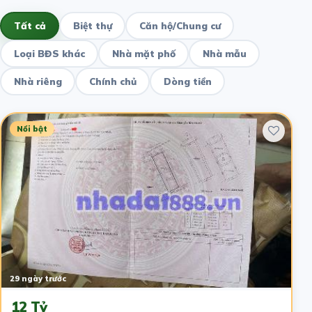
Tất cả
Biệt thự
Căn hộ/Chung cư
Loại BĐS khác
Nhà mặt phố
Nhà mẫu
Nhà riêng
Chính chủ
Dòng tiền
Nổi bật
29 ngày trước
12 Tỷ