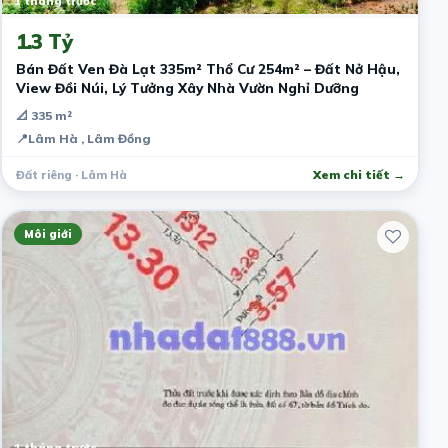
1 tháng trước
1.3 Tỷ
Bán Đất Ven Đà Lạt 335m² Thổ Cư 254m² – Đất Nở Hậu,
View Đồi Núi, Lý Tưởng Xây Nhà Vườn Nghỉ Dưỡng
📐 335 m²
📍
Lâm Hà , Lâm Đồng
Đất riêng · Lâm Hà
Xem chi tiết →
Môi giới
1 tháng trước