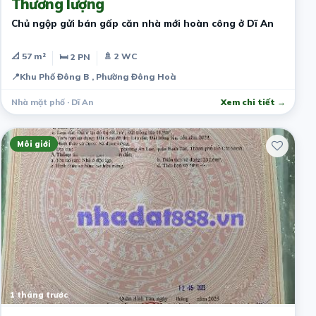
Thương lượng
Chủ ngộp gửi bán gấp căn nhà mới hoàn công ở Dĩ An
📐 57 m²
🚿 2 WC
🛏 2 PN
📍
Khu Phố Đông B , Phường Đông Hoà
Nhà mặt phố · Dĩ An
Xem chi tiết →
Môi giới
1 tháng trước