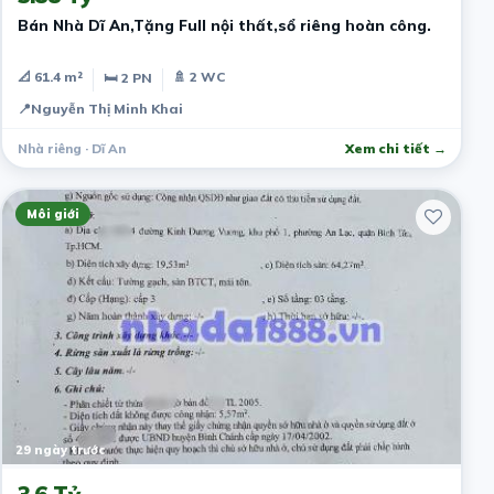
Bán Nhà Dĩ An,Tặng Full nội thất,sổ riêng hoàn công.
📐 61.4 m²
🚿 2 WC
🛏 2 PN
📍
Nguyễn Thị Minh Khai
Nhà riêng · Dĩ An
Xem chi tiết →
Môi giới
29 ngày trước