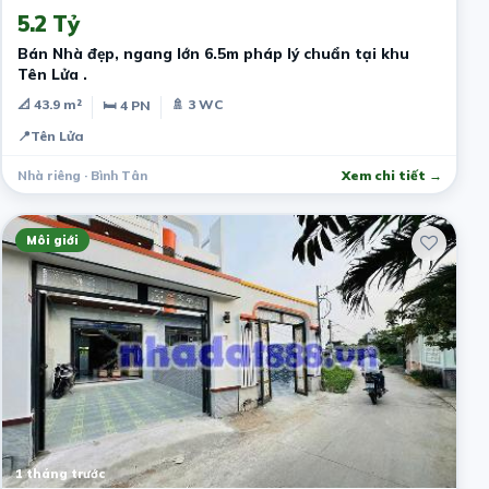
5.2 Tỷ
Bán Nhà đẹp, ngang lớn 6.5m pháp lý chuẩn tại khu
Tên Lửa .
📐 43.9 m²
🚿 3 WC
🛏 4 PN
📍
Tên Lửa
Nhà riêng · Bình Tân
Xem chi tiết →
Môi giới
1 tháng trước