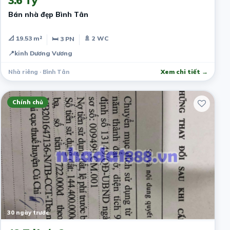
3.6 Tỷ
Bán nhà đẹp Bình Tân
📐 19.53 m²
🚿 2 WC
🛏 3 PN
📍
kinh Dương Vương
Nhà riêng · Bình Tân
Xem chi tiết →
Chính chủ
30 ngày trước