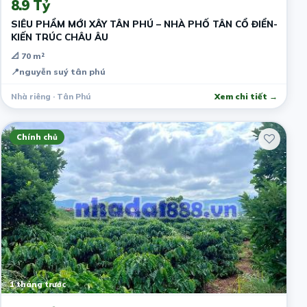
8.9 Tỷ
SIÊU PHẨM MỚI XÂY TÂN PHÚ – NHÀ PHỐ TÂN CỔ ĐIỂN-
KIẾN TRÚC CHÂU ÂU
📐 70 m²
📍
nguyễn suý tân phú
Nhà riêng · Tân Phú
Xem chi tiết →
Chính chủ
1 tháng trước