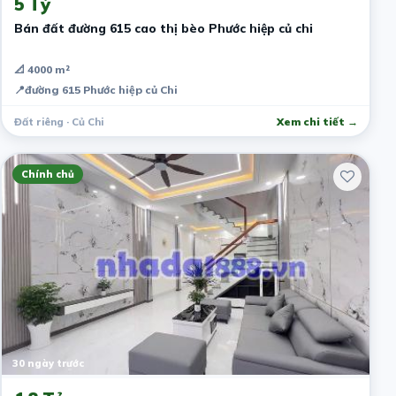
5 Tỷ
Bán đất đường 615 cao thị bèo Phước hiệp củ chi
📐 4000 m²
📍
đường 615 Phước hiệp củ Chi
Đất riêng · Củ Chi
Xem chi tiết →
Chính chủ
30 ngày trước