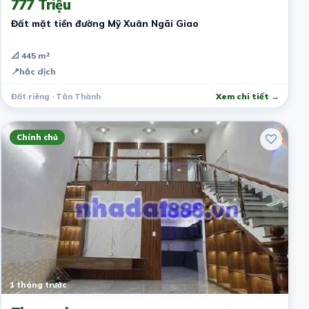
777 Triệu
Đất mặt tiền đường Mỹ Xuân Ngãi Giao
📐 445 m²
📍
hắc dịch
Đất riêng · Tân Thành
Xem chi tiết →
Chính chủ
1 tháng trước