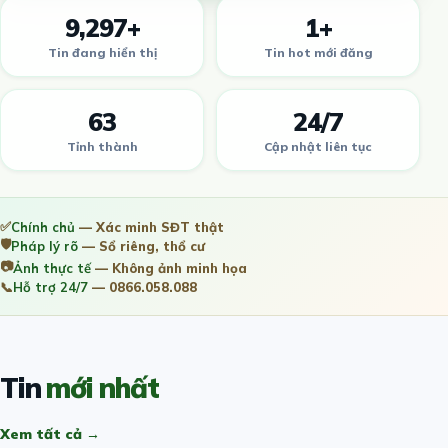
9,297+
1+
Tin đang hiển thị
Tin hot mới đăng
63
24/7
Tỉnh thành
Cập nhật liên tục
✅
Chính chủ
— Xác minh SĐT thật
🛡️
Pháp lý rõ
— Sổ riêng, thổ cư
📷
Ảnh thực tế
— Không ảnh minh họa
📞
Hỗ trợ 24/7
— 0866.058.088
Tin
mới nhất
Xem tất cả →