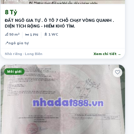
8 Tỷ
ĐẤT NGÔ GIA TỰ . Ô TÔ 7 CHỖ CHẠY VÒNG QUANH .
DIỆN TÍCH RỘNG - HIẾM KHÓ TÌM.
📐 50 m²
🚿 1 WC
🛏 1 PN
📍
ngô gia tự
Nhà riêng · Long Biên
Xem chi tiết →
Môi giới