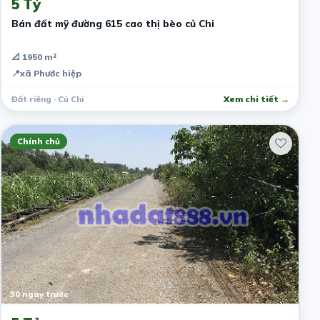
5 Tỷ
Bán đất mỹ đường 615 cao thị bèo củ Chi
📐 1950 m²
📍
xã Phước hiệp
Đất riêng · Củ Chi
Xem chi tiết →
Chính chủ
30 ngày trước