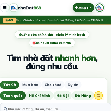
nhaDat
888
Đăng tin
×
Vừa đăng:
Chính chủ rao bán nhà tại đường Lê Duẩn - TP Đà Nẵng; D
MỚI
Cổng BĐS chính chủ - pháp lý minh bạch
313
người đang xem tin
Tìm nhà đất
nhanh hơn
,
đúng nhu cầu.
Tất Cả
Mua bán
Cho thuê
Dự án
Toàn quốc
Hồ Chí Minh
Hà Nội
Đà Nẵng