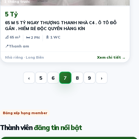
1 tháng trước
5 Tỷ
65 M 5 TỶ NGAY THƯỢNG THANH NHÀ C4 . Ô TÔ ĐỖ
GẦN . HIẾM RẺ ĐỘC QUYỀN HÀNG KÍN
📐 65 m²
🚿 1 WC
🛏 2 PN
📍
Thanh am
Nhà riêng · Long Biên
Xem chi tiết →
‹
5
6
7
8
9
›
Bảng xếp hạng member
Thành viên
đăng tin nổi bật