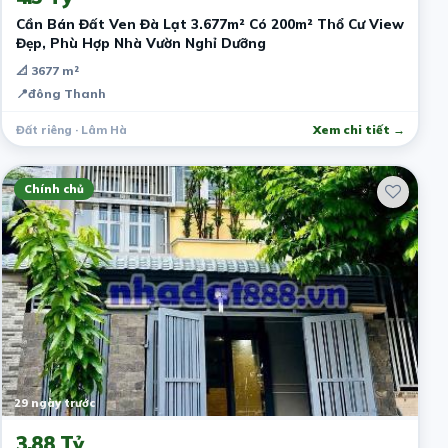
Cần Bán Đất Ven Đà Lạt 3.677m² Có 200m² Thổ Cư View
Đẹp, Phù Hợp Nhà Vườn Nghỉ Dưỡng
📐 3677 m²
📍
đông Thanh
Đất riêng · Lâm Hà
Xem chi tiết →
Chính chủ
29 ngày trước
3.88 Tỷ