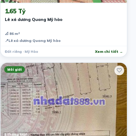
1.65 Tỷ
Lê xá dương Quang Mỹ hào
📐 86 m²
📍
Lê xá dương Quang Mỹ hào
Đất riêng · Mỹ Hào
Xem chi tiết →
Môi giới
1 tháng trước