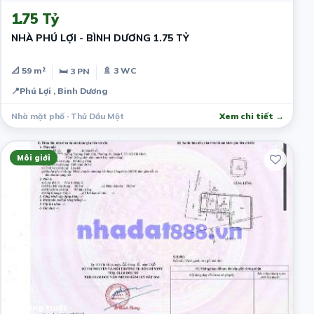
1.75 Tỷ
NHÀ PHÚ LỢI - BÌNH DƯƠNG 1.75 TỶ
📐 59 m²
🚿 3 WC
🛏 3 PN
📍
Phú Lợi , Binh Dương
Nhà mặt phố · Thủ Dầu Một
Xem chi tiết →
Môi giới
1 tháng trước