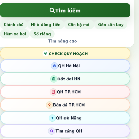
Tìm kiếm
Chính chủ
Nhà dòng tiền
Căn hộ mới
Gần sân bay
Hẻm xe hơi
Sổ riêng
Tìm nâng cao →
CHECK QUY HOẠCH
QH Hà Nội
Đất đai HN
QH TP.HCM
Bản đồ TP.HCM
QH Đà Nẵng
Tìm cổng QH