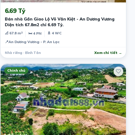
6.69 Tỷ
Bán nhà Gần Giao Lộ Võ Văn Kiệt - An Dương Vương
Diện tích 67.8m2 chỉ 6.69 Tỷ.
📐 67.8 m²
🚿 4 WC
🛏 4 PN
📍
An Dương Vương - P. An Lạc
Nhà riêng · Bình Tân
Xem chi tiết →
Chính chủ