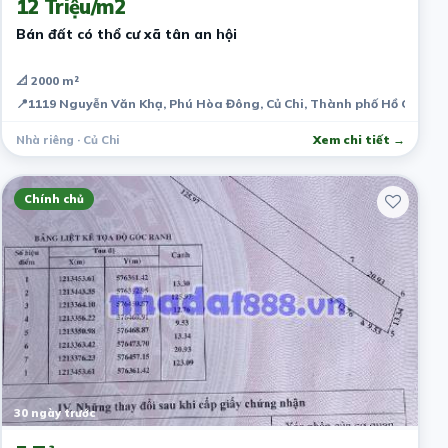
12 Triệu/m2
Bán đất có thổ cư xã tân an hội
📐 2000 m²
📍
1119 Nguyễn Văn Khạ, Phú Hòa Đông, Củ Chi, Thành phố Hồ Chí Mi
Nhà riêng · Củ Chi
Xem chi tiết →
Chính chủ
30 ngày trước