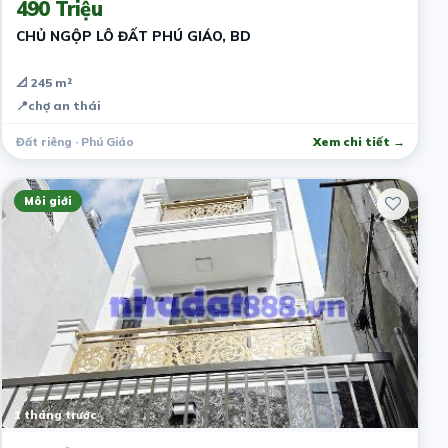
490 Triệu
CHỦ NGỘP LÔ ĐẤT PHÚ GIÁO, BD
📐 245 m²
📍
chợ an thái
Đất riêng · Phú Giáo
Xem chi tiết →
Môi giới
1 tháng trước