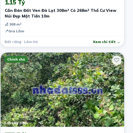
1.15 Tỷ
Cần Bán Đất Ven Đà Lạt 308m² Có 268m² Thổ Cư View
Núi Đẹp Mặt Tiền 10m
📐 308 m²
📍
Gia Lâm
Đất riêng · Lâm Hà
Xem chi tiết →
Chính chủ
1 tháng trước