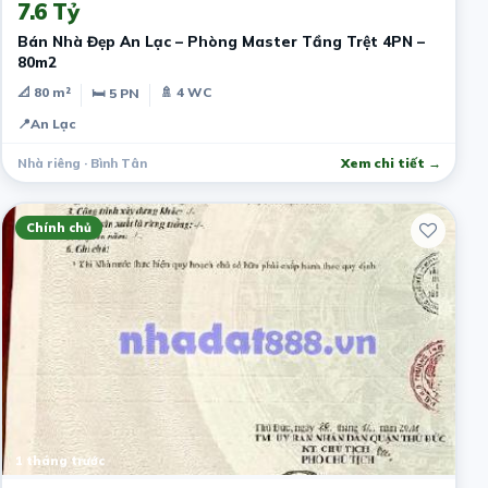
7.6 Tỷ
Bán Nhà Đẹp An Lạc – Phòng Master Tầng Trệt 4PN –
80m2
📐 80 m²
🚿 4 WC
🛏 5 PN
📍
An Lạc
Nhà riêng · Bình Tân
Xem chi tiết →
Chính chủ
1 tháng trước