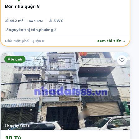
Bán nhà quận 8
📐 44.2 m²
🚿 5 WC
🛏 5 PN
📍
nguyễn thị tần,phường 2
Nhà mặt phố · Quận 8
Xem chi tiết →
Môi giới
29 ngày trước
10 Tỷ