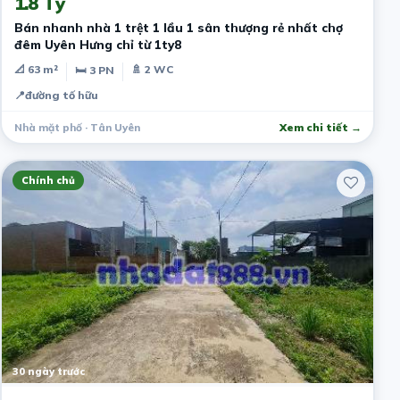
1.8 Tỷ
Bán nhanh nhà 1 trệt 1 lầu 1 sân thượng rẻ nhất chợ
đêm Uyên Hưng chỉ từ 1ty8
📐 63 m²
🚿 2 WC
🛏 3 PN
📍
đường tố hữu
Nhà mặt phố · Tân Uyên
Xem chi tiết →
Chính chủ
30 ngày trước