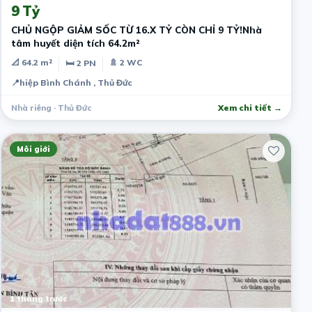
9 Tỷ
CHỦ NGỘP GIẢM SỐC TỪ 16.X TỶ CÒN CHỈ 9 TỶ!Nhà
tâm huyết diện tích 64.2m²
📐 64.2 m²
🚿 2 WC
🛏 2 PN
📍
hiệp Bình Chánh , Thủ Đức
Nhà riêng · Thủ Đức
Xem chi tiết →
Môi giới
1 tháng trước