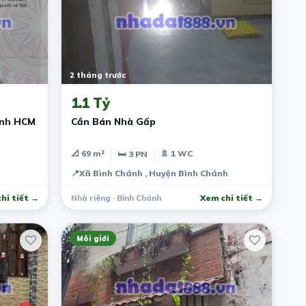
2 tháng trước
1.1 Tỷ
ánh HCM
Cần Bán Nhà Gấp
📐 69 m²
🚿 1 WC
🛏 3 PN
📍
Xã Bình Chánh , Huyện Bình Chánh
hi tiết →
Nhà riêng · Bình Chánh
Xem chi tiết →
Môi giới