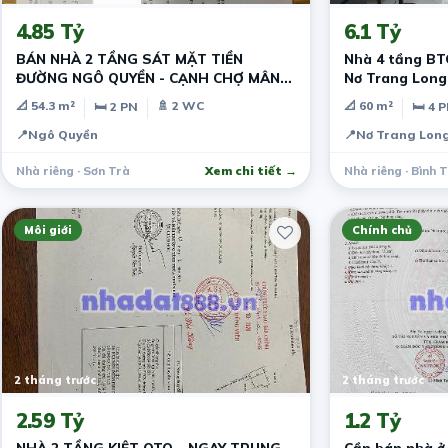
4.85 Tỷ
6.1 Tỷ
BÁN NHÀ 2 TẦNG SÁT MẶT TIỀN
Nhà 4 tầng BTC
ĐƯỜNG NGÔ QUYỀN - CẠNH CHỢ MÂN
Nơ Trang Long 
THÁI - SƠN TRÀ
thương lượng 
📐 54.3 m²
🚿 2 WC
📐 60 m²
🛏 2 PN
🛏 4 
📍
Ngô Quyền
📍
Nơ Trang Lon
Nhà riêng · Sơn Trà
Xem chi tiết →
Nhà riêng · Bình 
Môi giới
Chính chủ
2 tháng trước
2 tháng trước
2.59 Tỷ
1.2 Tỷ
NHÀ 2 TẦNG KIỆT OTO – NGAY TRUNG
Cần bán nhà ở t