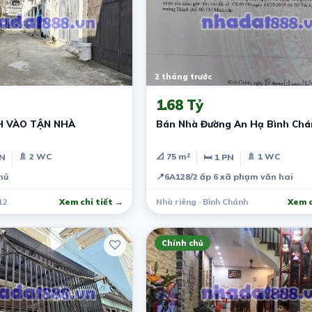
2 tháng trước
1.68 Tỷ
H VÀO TẬN NHÀ
Bán Nhà Đường An Hạ Bình Ch
🚿 2 WC
📐 75 m²
🚿 1 WC
PN
🛏 1 PN
hủ
📍
6A128/2 ấp 6 xã phạm văn hai
12
Xem chi tiết →
Nhà riêng · Bình Chánh
Xem c
Chính chủ