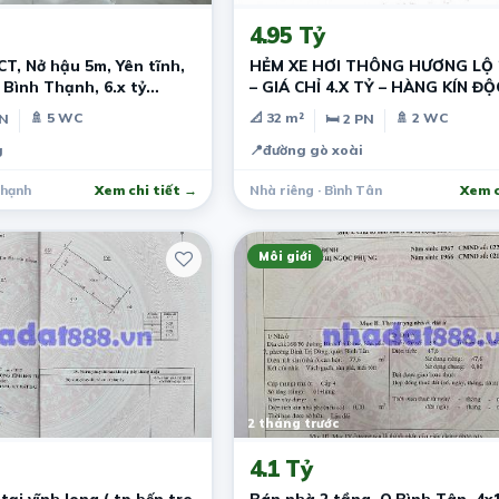
4.95 Tỷ
T, Nở hậu 5m, Yên tĩnh,
HẺM XE HƠI THÔNG HƯƠNG LỘ 2
Bình Thạnh, 6.x tỷ
– GIÁ CHỈ 4.X TỶ – HÀNG KÍN Đ
mạnh
🚿 5 WC
📐 32 m²
🚿 2 WC
PN
🛏 2 PN
g
📍
đường gò xoài
Thạnh
Xem chi tiết →
Nhà riêng · Bình Tân
Xem c
Môi giới
2 tháng trước
4.1 Tỷ
ại vĩnh long,( tp bến tre
Bán nhà 2 tầng, Q.Bình Tân, 4x