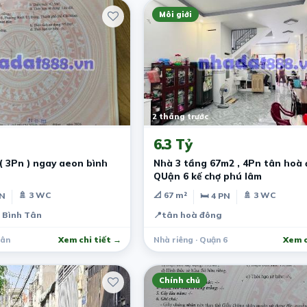
Môi giới
2 tháng trước
6.3 Tỷ
 3Pn ) ngay aeon bình
Nhà 3 tầng 67m2 , 4Pn tân hoà
QUận 6 kế chợ phú lâm
🚿 3 WC
📐 67 m²
🚿 3 WC
PN
🛏 4 PN
, Bình Tân
📍
tân hoà đông
Tân
Xem chi tiết →
Nhà riêng · Quận 6
Xem c
Chính chủ