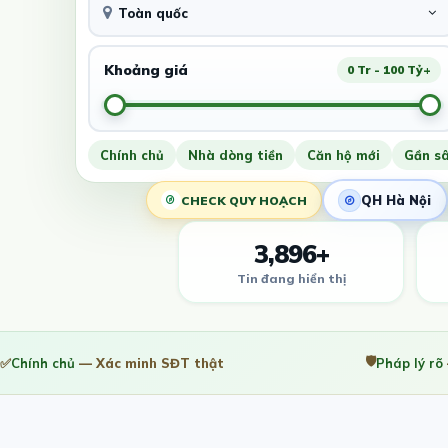
Toàn quốc
Khoảng giá
0 Tr - 100 Tỷ+
Chính chủ
Nhà dòng tiền
Căn hộ mới
Gần s
QH Hà Nội
CHECK QUY HOẠCH
3,896+
Tin đang hiển thị
🛡️
✅
Chính chủ
— Xác minh SĐT thật
Pháp lý rõ