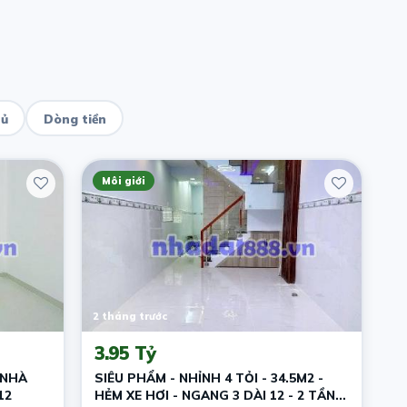
hủ
Dòng tiền
Môi giới
2 tháng trước
3.95 Tỷ
 NHÀ
SIÊU PHẨM - NHỈNH 4 TỎI - 34.5M2 -
12
HẺM XE HƠI - NGANG 3 DÀI 12 - 2 TẦNG