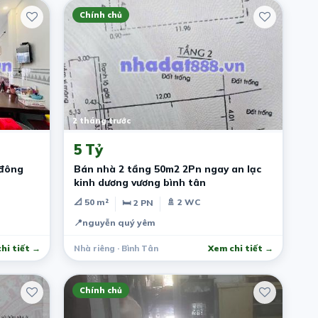
Chính chủ
2 tháng trước
5 Tỷ
 đông
Bán nhà 2 tầng 50m2 2Pn ngay an lạc
kinh dương vương bình tân
📐 50 m²
🚿 2 WC
🛏 2 PN
📍
nguyễn quý yêm
hi tiết →
Nhà riêng · Bình Tân
Xem chi tiết →
Chính chủ