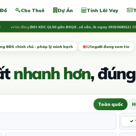
 Đồ
Cho Thuê
Dự Án
Tính Lãi Vay
T
Vừa đăng:
Đất KDC QL50 gần BXQ8 , sổ sẵn, ib ngay 0932068012
1.55 Tỷ
ng BĐS chính chủ - pháp lý minh bạch
329
người đang xem tin
ất
nhanh hơn
, đúng
Toàn quốc
H