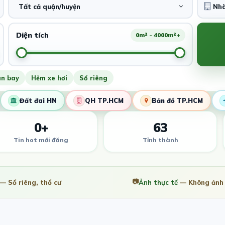
Tất cả quận/huyện
Diện tích
0m² - 4000m²+
ân bay
Hẻm xe hơi
Sổ riêng
Đất đai HN
QH TP.HCM
Bản đồ TP.HCM
0+
63
Tin hot mới đăng
Tỉnh thành
📷
— Sổ riêng, thổ cư
Ảnh thực tế
— Không ảnh 