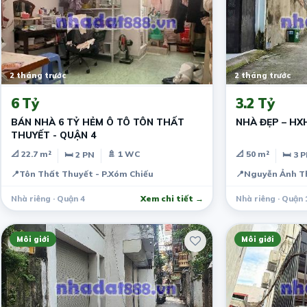
2 tháng trước
2 tháng trước
6 Tỷ
3.2 Tỷ
BÁN NHÀ 6 TỶ HẺM Ô TÔ TÔN THẤT
NHÀ ĐẸP – HX
THUYẾT - QUẬN 4
📐 22.7 m²
🚿 1 WC
📐 50 m²
🛏 2 PN
🛏 3 
📍
Tôn Thất Thuyết - P.Xóm Chiếu
📍
Nguyễn Ảnh T
Nhà riêng · Quận 4
Xem chi tiết →
Nhà riêng · Quận 
Môi giới
Môi giới