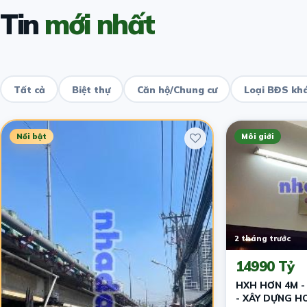
Tin
mới nhất
Tất cả
Biệt thự
Căn hộ/Chung cư
Loại BĐS kh
Nổi bật
Môi giới
2 tháng trước
14990 Tỷ
HXH HƠN 4M -
- XÂY DỰNG H