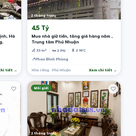
2 tháng trước
4.5 Tỷ
ịnh, Hà
Mua nhà giữ tiền, tăng giá hàng năm ,
g.
Trung tâm Phú Nhuận
📐 33 m²
🚿 2 WC
🛏 2 PN
📍
Phan Đình Phùng
hi tiết →
Nhà riêng · Phú Nhuận
Xem chi tiết →
Môi giới
2 tháng trước