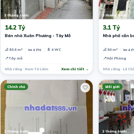
2 tháng trước
2 tháng trước
14.2 Tỷ
3.1 Tỷ
Bán nhà Xuân Phương - Tây Mỗ
Nhà phố cần b
📐 83.6 m²
🚿 4 WC
📐 50 m²
🛏 4 PN
🛏 4 
📍
Tây mỗ
📍
Hải Phòng
Nhà riêng · Nam Từ Liêm
Xem chi tiết →
Nhà riêng · Lê Ch
Chính chủ
Môi giới
2 tháng trước
2 tháng trước