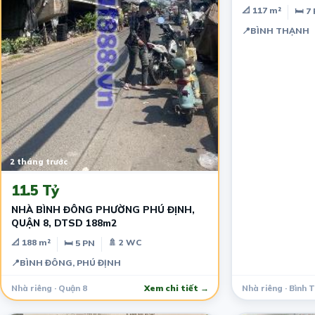
MỚI TINH.
📐 117 m²
🛏 7
📍
BÌNH THẠNH
2 tháng trước
11.5 Tỷ
NHÀ BÌNH ĐÔNG PHƯỜNG PHÚ ĐỊNH,
QUẬN 8, DTSD 188m2
📐 188 m²
🚿 2 WC
🛏 5 PN
📍
BÌNH ĐÔNG, PHÚ ĐỊNH
Nhà riêng · Quận 8
Xem chi tiết →
Nhà riêng · Bình 