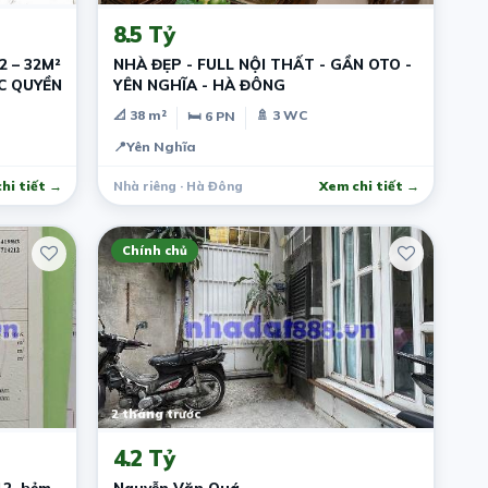
8.5 Tỷ
 – 32M²
NHÀ ĐẸP - FULL NỘI THẤT - GẦN OTO -
ỘC QUYỀN
YÊN NGHĨA - HÀ ĐÔNG
📐 38 m²
🚿 3 WC
🛏 6 PN
📍
Yên Nghĩa
hi tiết →
Nhà riêng · Hà Đông
Xem chi tiết →
Chính chủ
2 tháng trước
4.2 Tỷ
12, hẻm
Nguyễn Văn Quá