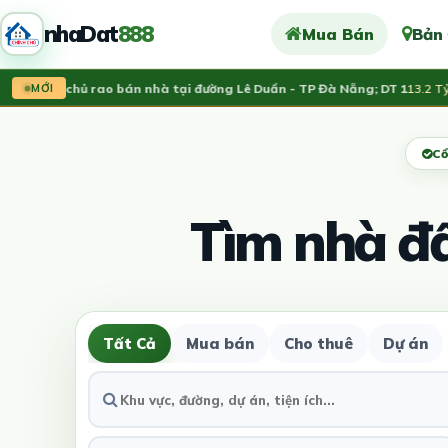
nhaDat
888
Mua Bán
Bản
Chính chủ rao bán nhà tại đường Lê Duẩn - TP Đà Nẵng; DT 1
13.2 Tỷ
MỚI
Cổ
Tìm nhà đ
Tất Cả
Mua bán
Cho thuê
Dự án