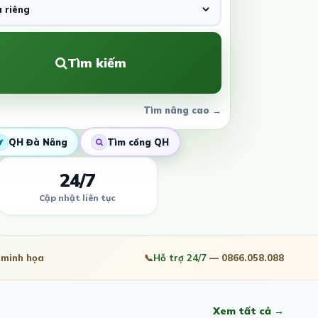
Tìm kiếm
Tìm nâng cao →
QH Đà Nẵng
Tìm cổng QH
24/7
Cập nhật liên tục
minh họa
📞
Hỗ trợ 24/7
— 0866.058.088
Xem tất cả →