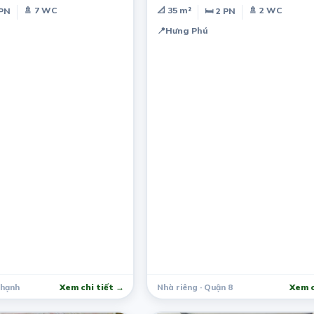
🚿 7 WC
📐 35 m²
🚿 2 WC
 PN
🛏 2 PN
📍
Hưng Phú
Thạnh
Xem chi tiết →
Nhà riêng · Quận 8
Xem c