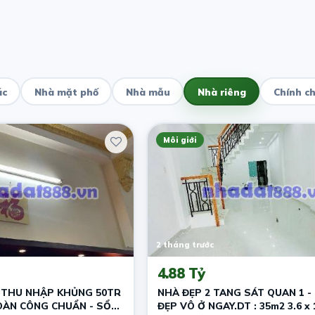
ác
Nhà mặt phố
Nhà mẫu
Nhà riêng
Chính c
Môi giới
2 tháng trước
4.88 Tỷ
 THU NHẬP KHỦNG 50TR
NHÀ ĐẸP 2 TANG SÁT QUAN 1 -
OÀN CÔNG CHUẨN - SỔ
ĐẸP VÔ Ở NGAY.DT : 35m2 3.6 x 