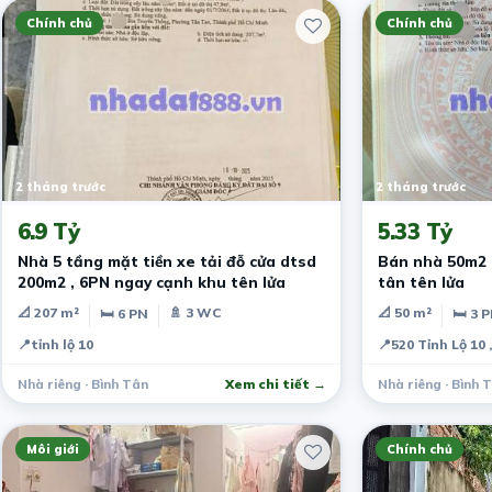
Chính chủ
Chính chủ
2 tháng trước
2 tháng trước
6.9 Tỷ
5.33 Tỷ
Nhà 5 tầng mặt tiền xe tải đỗ cửa dtsd
Bán nhà 50m2 (
200m2 , 6PN ngay cạnh khu tên lửa
tân tên lửa
📐 207 m²
🚿 3 WC
📐 50 m²
🛏 6 PN
🛏 3 
📍
tỉnh lộ 10
📍
520 Tỉnh Lộ 10 
Nhà riêng · Bình Tân
Xem chi tiết →
Nhà riêng · Bình 
Môi giới
Chính chủ