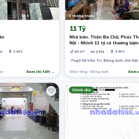
2 tháng trước
11 Tỷ
án
Nhà bán. Thôn Ba Chữ, Phúc Th
Nội - Nhỉnh 11 tỷ có thương lượn
🚿 3 WC
📐 40 m²
🚿 3 WC
PN
🛏 3 PN
📍
ngõ 56 Vân Trì, Đông Anh, Hà Nội
ân
Xem chi tiết →
Nhà riêng · Đông Anh
Xem c
Chính chủ
2 tháng trước