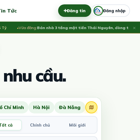
in Tức
Đăng tin
Đăng nhập
×
Vừa đăng:
Bán nhà 3 tầng mặt tiền Thái Nguyên, dòng tiền ổn định
 nhu cầu.
ồ Chí Minh
Hà Nội
Đà Nẵng
Tất cả
Chính chủ
Môi giới