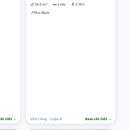
- 2PN,2WC
📐 34.5 m²
🚿 2 WC
🛏 2 PN
📍
Phú Định
hi tiết →
Nhà riêng · Quận 8
Xem chi tiết →