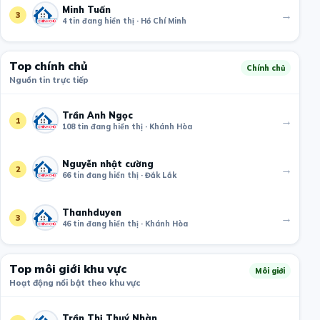
Minh Tuấn
→
3
4 tin đang hiển thị · Hồ Chí Minh
Top chính chủ
Chính chủ
Nguồn tin trực tiếp
Trần Anh Ngọc
→
1
108 tin đang hiển thị · Khánh Hòa
Nguyễn nhật cường
→
2
66 tin đang hiển thị · Đắk Lắk
Thanhduyen
→
3
46 tin đang hiển thị · Khánh Hòa
Top môi giới khu vực
Môi giới
Hoạt động nổi bật theo khu vực
Trần Thị Thuý Nhàn