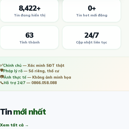
8,422+
0+
Tin đang hiển thị
Tin hot mới đăng
63
24/7
Tỉnh thành
Cập nhật liên tục
✅
Chính chủ
— Xác minh SĐT thật
🛡️
Pháp lý rõ
— Sổ riêng, thổ cư
📷
Ảnh thực tế
— Không ảnh minh họa
📞
Hỗ trợ 24/7
— 0866.058.088
Tin
mới nhất
Xem tất cả →