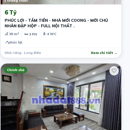
1 tháng trước
6 Tỷ
PHÚC LỢI - TẦM TIỀN - NHÀ MỚI COONG - MỜI CHỦ
NHÂN ĐẬP HỘP - FULL NỘI THẤT .
📐 30 m²
🚿 4 WC
🛏 3 PN
📍
phúc lợi
Nhà riêng · Long Biên
Xem chi tiết →
Chính chủ