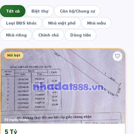
Tất cả
Biệt thự
Căn hộ/Chung cư
Loại BĐS khác
Nhà mặt phố
Nhà mẫu
Nhà riêng
Chính chủ
Dòng tiền
Nổi bật
30 ngày trước
5 Tỷ