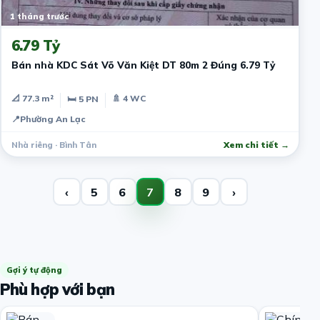
1 tháng trước
6.79 Tỷ
Bán nhà KDC Sát Võ Văn Kiệt DT 80m 2 Đúng 6.79 Tỷ
📐 77.3 m²
🚿 4 WC
🛏 5 PN
📍
Phường An Lạc
Nhà riêng · Bình Tân
Xem chi tiết →
‹
5
6
7
8
9
›
Gợi ý tự động
Phù hợp với bạn