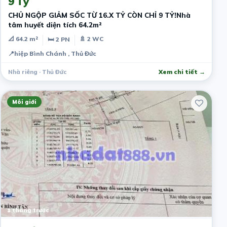
9 Tỷ
CHỦ NGỘP GIẢM SỐC TỪ 16.X TỶ CÒN CHỈ 9 TỶ!Nhà
tâm huyết diện tích 64.2m²
📐 64.2 m²
🚿 2 WC
🛏 2 PN
📍
hiệp Bình Chánh , Thủ Đức
Nhà riêng · Thủ Đức
Xem chi tiết →
Môi giới
1 tháng trước