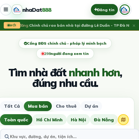
nhaDat
888
Đăng tin
×
Vừa đăng:
Chính chủ rao bán nhà tại đường Lê Duẩn - TP Đà Nẵng; D
MỚI
Cổng BĐS chính chủ - pháp lý minh bạch
297
người đang xem tin
Tìm nhà đất
nhanh hơn
,
đúng nhu cầu.
Tất Cả
Mua bán
Cho thuê
Dự án
Toàn quốc
Hồ Chí Minh
Hà Nội
Đà Nẵng