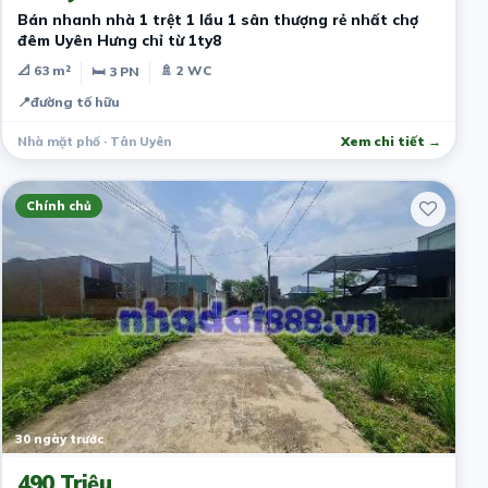
Bán nhanh nhà 1 trệt 1 lầu 1 sân thượng rẻ nhất chợ
đêm Uyên Hưng chỉ từ 1ty8
📐 63 m²
🚿 2 WC
🛏 3 PN
📍
đường tố hữu
Nhà mặt phố · Tân Uyên
Xem chi tiết →
Chính chủ
30 ngày trước
490 Triệu