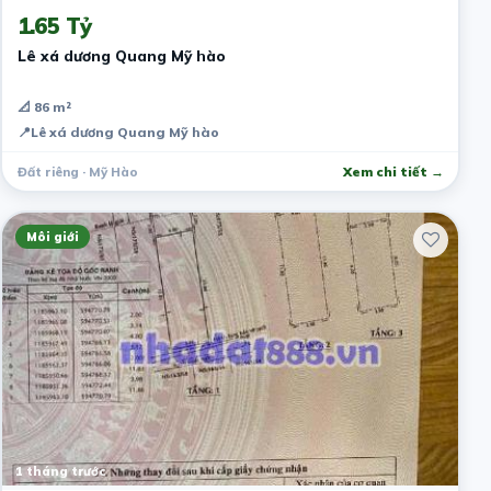
1.65 Tỷ
Lê xá dương Quang Mỹ hào
📐 86 m²
📍
Lê xá dương Quang Mỹ hào
Đất riêng · Mỹ Hào
Xem chi tiết →
Môi giới
1 tháng trước