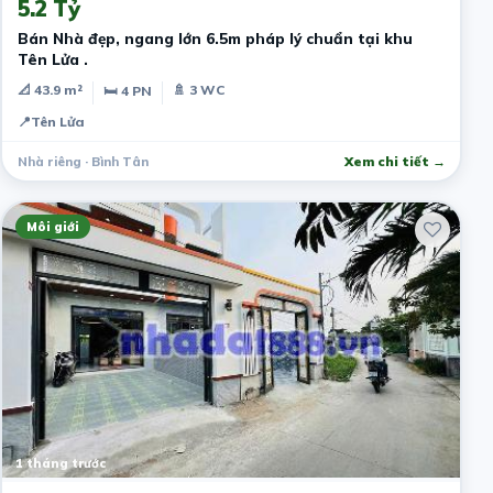
5.2 Tỷ
Bán Nhà đẹp, ngang lớn 6.5m pháp lý chuẩn tại khu
Tên Lửa .
📐 43.9 m²
🚿 3 WC
🛏 4 PN
📍
Tên Lửa
Nhà riêng · Bình Tân
Xem chi tiết →
Môi giới
1 tháng trước