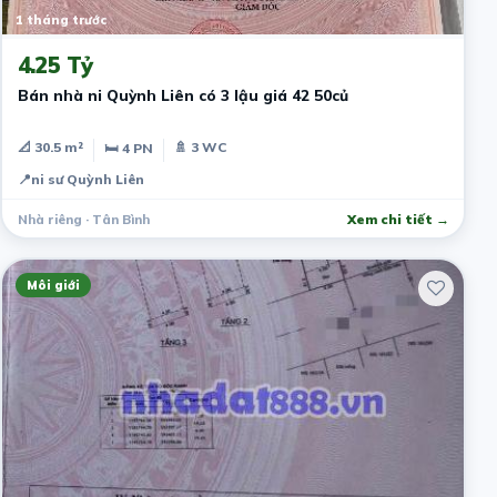
1 tháng trước
4.25 Tỷ
Bán nhà ni Quỳnh Liên có 3 lậu giá 42 50củ
📐 30.5 m²
🚿 3 WC
🛏 4 PN
📍
ni sư Quỳnh Liên
Nhà riêng · Tân Bình
Xem chi tiết →
Môi giới