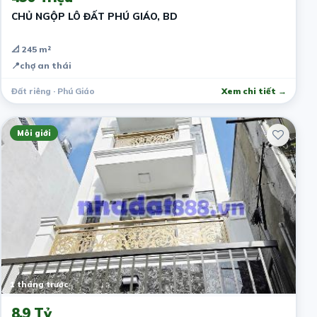
CHỦ NGỘP LÔ ĐẤT PHÚ GIÁO, BD
📐 245 m²
📍
chợ an thái
Đất riêng · Phú Giáo
Xem chi tiết →
Môi giới
1 tháng trước
8.9 Tỷ