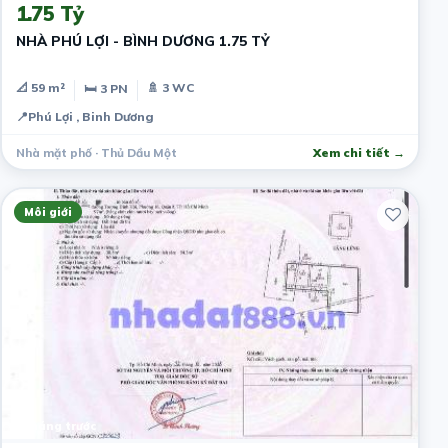
1.75 Tỷ
NHÀ PHÚ LỢI - BÌNH DƯƠNG 1.75 TỶ
📐 59 m²
🚿 3 WC
🛏 3 PN
📍
Phú Lợi , Binh Dương
Nhà mặt phố · Thủ Dầu Một
Xem chi tiết →
Môi giới
1 tháng trước