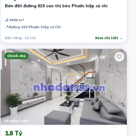
Bán đất đường 615 cao thị bèo Phước hiệp củ chi
📐 4000 m²
📍
đường 615 Phước hiệp củ Chi
Đất riêng · Củ Chi
Xem chi tiết →
Chính chủ
30 ngày trước
1.8 Tỷ