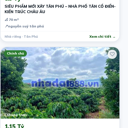
SIÊU PHẨM MỚI XÂY TÂN PHÚ – NHÀ PHỐ TÂN CỔ ĐIỂN-
KIẾN TRÚC CHÂU ÂU
📐 70 m²
📍
nguyễn suý tân phú
Nhà riêng · Tân Phú
Xem chi tiết →
Chính chủ
1 tháng trước
1.15 Tỷ