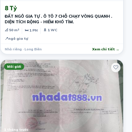
8 Tỷ
ĐẤT NGÔ GIA TỰ . Ô TÔ 7 CHỖ CHẠY VÒNG QUANH .
DIỆN TÍCH RỘNG - HIẾM KHÓ TÌM.
📐 50 m²
🚿 1 WC
🛏 1 PN
📍
ngô gia tự
Nhà riêng · Long Biên
Xem chi tiết →
Môi giới
1 tháng trước