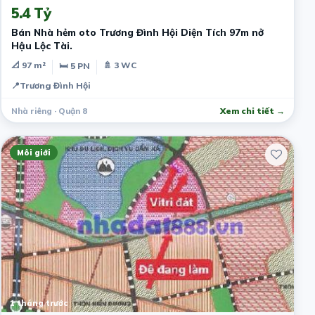
5.4 Tỷ
Bán Nhà hẻm oto Trương Đình Hội Diện Tích 97m nở
Hậu Lộc Tài.
📐 97 m²
🚿 3 WC
🛏 5 PN
📍
Trương Đình Hội
Nhà riêng · Quận 8
Xem chi tiết →
Môi giới
1 tháng trước