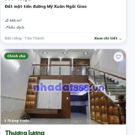
Đất mặt tiền đường Mỹ Xuân Ngãi Giao
📐 445 m²
📍
hắc dịch
Đất riêng · Tân Thành
Xem chi tiết →
Chính chủ
1 tháng trước
Thương lượng