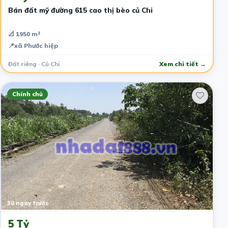
Bán đất mỹ đường 615 cao thị bèo củ Chi
📐 1950 m²
📍
xã Phước hiệp
Đất riêng · Củ Chi
Xem chi tiết →
Chính chủ
30 ngày trước
5 Tỷ