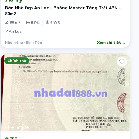
Bán Nhà Đẹp An Lạc – Phòng Master Tầng Trệt 4PN –
80m2
📐 80 m²
🚿 4 WC
🛏 5 PN
📍
An Lạc
Nhà riêng · Bình Tân
Xem chi tiết →
Chính chủ
1 tháng trước