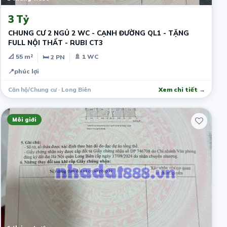
3 Tỷ
CHUNG CƯ 2 NGỦ 2 WC - CẠNH ĐƯỜNG QL1 - TẶNG
FULL NỘI THẤT - RUBI CT3
📐 55 m²
🚿 1 WC
🛏 2 PN
📍
phúc lợi
Căn hộ/Chung cư · Long Biên
Xem chi tiết →
Môi giới