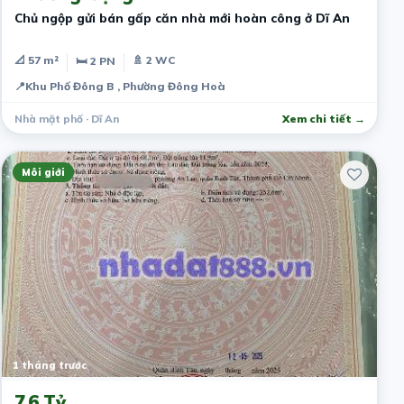
Chủ ngộp gửi bán gấp căn nhà mới hoàn công ở Dĩ An
📐 57 m²
🚿 2 WC
🛏 2 PN
📍
Khu Phố Đông B , Phường Đông Hoà
Nhà mặt phố · Dĩ An
Xem chi tiết →
Môi giới
1 tháng trước
7.6 Tỷ