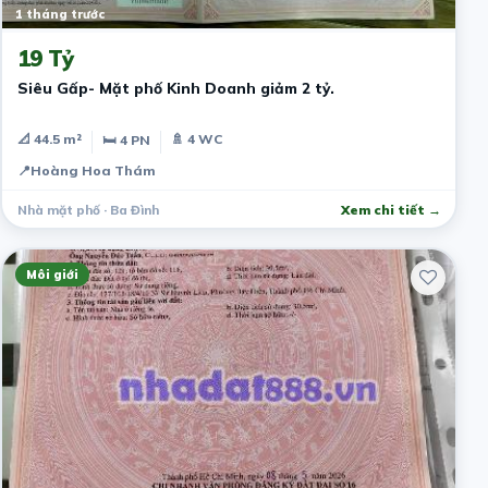
1 tháng trước
19 Tỷ
Siêu Gấp- Mặt phố Kinh Doanh giảm 2 tỷ.
📐 44.5 m²
🚿 4 WC
🛏 4 PN
📍
Hoàng Hoa Thám
Nhà mặt phố · Ba Đình
Xem chi tiết →
Môi giới