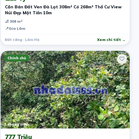
Cần Bán Đất Ven Đà Lạt 308m² Có 268m² Thổ Cư View
Núi Đẹp Mặt Tiền 10m
📐 308 m²
📍
Gia Lâm
Đất riêng · Lâm Hà
Xem chi tiết →
Chính chủ
1 tháng trước
777 Triệu