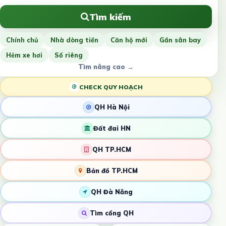
Tìm kiếm
Chính chủ
Nhà dòng tiền
Căn hộ mới
Gần sân bay
Hẻm xe hơi
Sổ riêng
Tìm nâng cao →
CHECK QUY HOẠCH
QH Hà Nội
Đất đai HN
QH TP.HCM
Bản đồ TP.HCM
QH Đà Nẵng
Tìm cổng QH