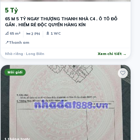
5 Tỷ
65 M 5 TỶ NGAY THƯỢNG THANH NHÀ C4 . Ô TÔ ĐỖ
GẦN . HIẾM RẺ ĐỘC QUYỀN HÀNG KÍN
📐 65 m²
🚿 1 WC
🛏 2 PN
📍
Thanh am
Nhà riêng · Long Biên
Xem chi tiết →
Môi giới
1 tháng trước