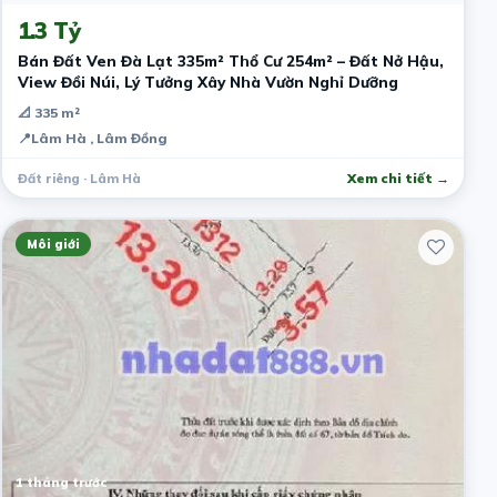
1.3 Tỷ
Bán Đất Ven Đà Lạt 335m² Thổ Cư 254m² – Đất Nở Hậu,
View Đồi Núi, Lý Tưởng Xây Nhà Vườn Nghỉ Dưỡng
📐 335 m²
📍
Lâm Hà , Lâm Đồng
Đất riêng · Lâm Hà
Xem chi tiết →
Môi giới
1 tháng trước