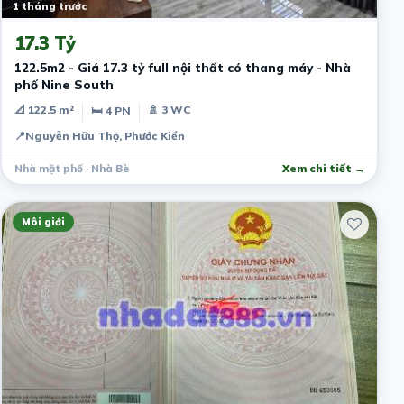
1 tháng trước
17.3 Tỷ
122.5m2 - Giá 17.3 tỷ full nội thất có thang máy - Nhà
phố Nine South
📐 122.5 m²
🚿 3 WC
🛏 4 PN
📍
Nguyễn Hữu Thọ, Phước Kiển
Nhà mặt phố · Nhà Bè
Xem chi tiết →
Môi giới