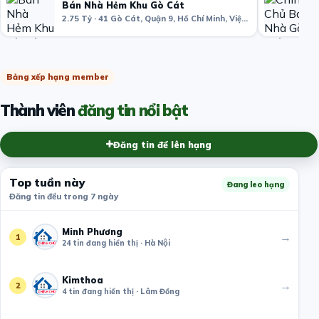
Bán Nhà Hẻm Khu Gò Cát
2.75 Tỷ · 41 Gò Cát, Quận 9, Hồ Chí Minh, Việt Nam
Bảng xếp hạng member
Thành viên
đăng tin nổi bật
Đăng tin để lên hạng
Top tuần này
Đang leo hạng
Đăng tin đều trong 7 ngày
Minh Phương
→
1
24 tin đang hiển thị · Hà Nội
Kimthoa
→
2
4 tin đang hiển thị · Lâm Đồng