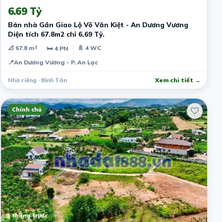
6.69 Tỷ
Bán nhà Gần Giao Lộ Võ Văn Kiệt - An Dương Vương
Diện tích 67.8m2 chỉ 6.69 Tỷ.
📐 67.8 m²
🚿 4 WC
🛏 4 PN
📍
An Dương Vương - P. An Lạc
Nhà riêng · Bình Tân
Xem chi tiết →
Chính chủ
1 tháng trước