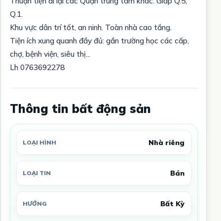
Thuận tiện đi lại các Quận trung tâm khác. Giáp Q.5,
Q.1.
Khu vực dân trí tốt, an ninh. Toàn nhà cao tầng.
Tiện ích xung quanh đầy đủ: gần trường học các cấp,
chợ, bệnh viện, siêu thị...
Lh 0763692278
Thông tin bất động sản
Nhà riêng
LOẠI HÌNH
Bán
LOẠI TIN
Bất Kỳ
HƯỚNG