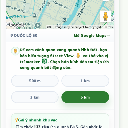
Image may be subject to copyright
Terms
QUỐC LỘ 50
Mở Google Maps
Để xem cảnh quan xung quanh Nhà Đất, bạn
kéo biểu tượng Street View
và thả vào vị
trí marker
. Chọn bán kính để xem tiện ích
xung quanh bất động sản.
500 m
1 km
2 km
5 km
Gợi ý nhanh khu vực
Tìm thấy
132
tiện ích quanh BĐS. Gần nhất là