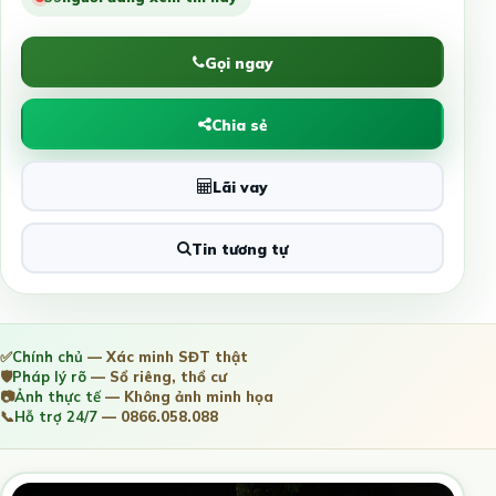
Gọi ngay
Chia sẻ
Lãi vay
Tin tương tự
✅
Chính chủ
— Xác minh SĐT thật
🛡️
Pháp lý rõ
— Sổ riêng, thổ cư
📷
Ảnh thực tế
— Không ảnh minh họa
📞
Hỗ trợ 24/7
— 0866.058.088