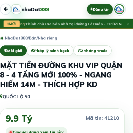
nhaDat
888
Đăng tin
×
Vừa đăng:
MỚI
Chính chủ rao bán nhà tại đường Lê Duẩn - TP Đà Nẵng; DT
NhaDat888
/
Bán
/
Nhà riêng
Môi giới
Pháp lý minh bạch
2 tháng trước
MẶT TIỀN ĐƯỜNG KHU VIP QUẬN
8 - 4 TẦNG MỚI 100% - NGANG
HIẾM 14M - THÍCH HỢP KD
QUỐC LỘ 50
9.9 Tỷ
Mã tin: 41210
40
người đang xem tin này