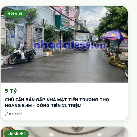
Môi giới
5 Tỷ
CHỦ CẦN BÁN GẤP NHÀ MẶT TIỀN TRƯƠNG THỌ -
NGANG 5.4M – DÒNG TIỀN 12 TRIỆU
87.2 m²
Chính chủ