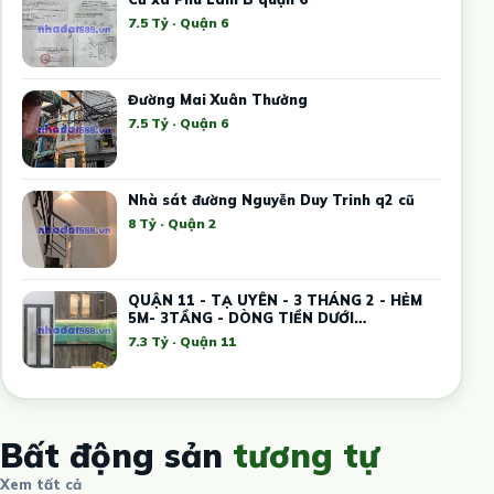
7.5 Tỷ · Quận 6
Đường Mai Xuân Thưởng
7.5 Tỷ · Quận 6
Nhà sát đường Nguyễn Duy Trinh q2 cũ
8 Tỷ · Quận 2
QUẬN 11 - TẠ UYÊN - 3 THÁNG 2 - HẺM
5M- 3TẦNG - DÒNG TIỀN DƯỚI
20TR/THÁNG -
7.3 Tỷ · Quận 11
Bất động sản
tương tự
Xem tất cả