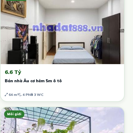
6.6 Tỷ
Bán nhà Âu cơ hẻm 5m ô tô
64 m²
4 PN
3 WC
Môi giới