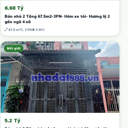
6.68 Tỷ
Bán nhà 2 Tầng 67.5m2-3PN- Hẻm xe tải- Hương lộ 2
gần ngã 4 xã
67.5 m²
3 PN
3 WC
Môi giới
5.2 Tỷ