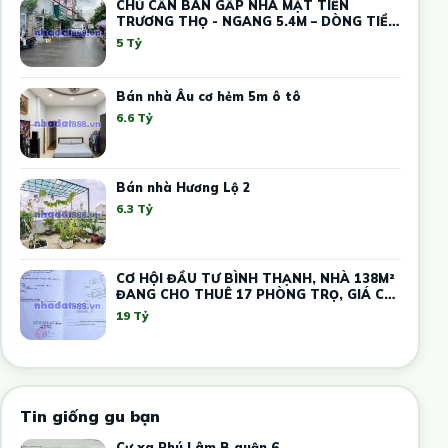
CHỦ CẦN BÁN GẤP NHÀ MẶT TIỀN
TRƯƠNG THỌ - NGANG 5.4M – DÒNG TIỀN
12 TRIỆU
5 Tỷ
Bán nhà Âu cơ hẻm 5m ô tô
6.6 Tỷ
Bán nhà Hương Lộ 2
6.3 Tỷ
CƠ HỘI ĐẦU TƯ BÌNH THẠNH, NHÀ 138M²
ĐANG CHO THUÊ 17 PHÒNG TRỌ, GIÁ CHỈ
19 TỶ
19 Tỷ
Tin giống gu bạn
Cư xa Phú Lâm B quận 6