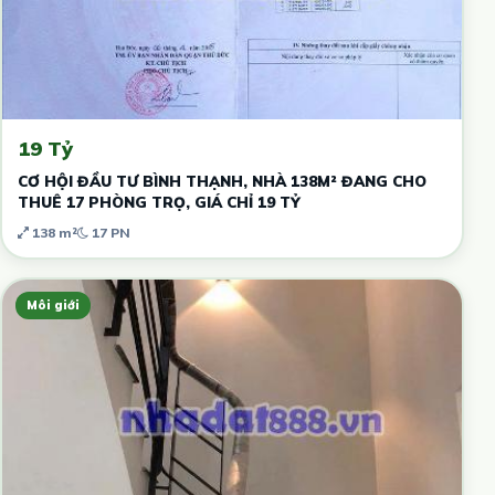
19 Tỷ
CƠ HỘI ĐẦU TƯ BÌNH THẠNH, NHÀ 138M² ĐANG CHO
THUÊ 17 PHÒNG TRỌ, GIÁ CHỈ 19 TỶ
138 m²
17 PN
Môi giới