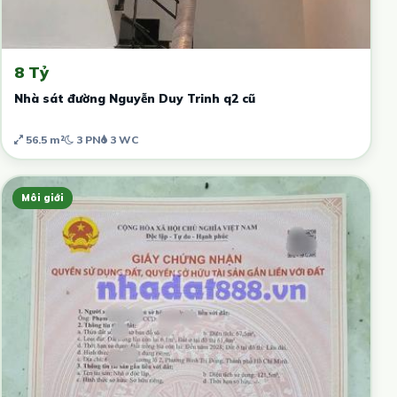
8 Tỷ
Nhà sát đường Nguyễn Duy Trinh q2 cũ
56.5 m²
3 PN
3 WC
Môi giới