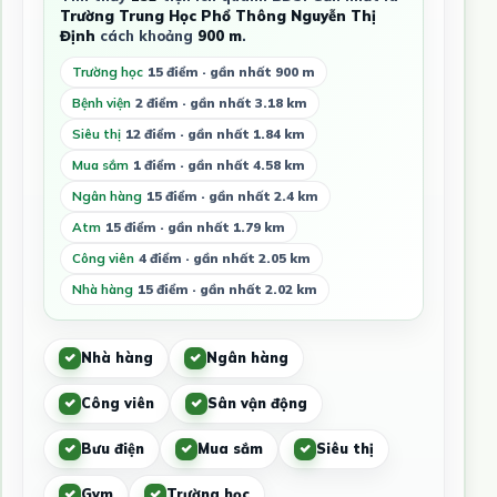
Trường Trung Học Phổ Thông Nguyễn Thị
Định
cách khoảng
900 m
.
Trường học
15 điểm · gần nhất 900 m
Bệnh viện
2 điểm · gần nhất 3.18 km
Siêu thị
12 điểm · gần nhất 1.84 km
Mua sắm
1 điểm · gần nhất 4.58 km
Ngân hàng
15 điểm · gần nhất 2.4 km
Atm
15 điểm · gần nhất 1.79 km
Công viên
4 điểm · gần nhất 2.05 km
Nhà hàng
15 điểm · gần nhất 2.02 km
Nhà hàng
Ngân hàng
Công viên
Sân vận động
Bưu điện
Mua sắm
Siêu thị
Gym
Trường học