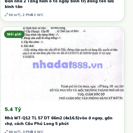
Bán nhà 2 Tầng hẻm ô tô ngay bình trị đông tên lửa
bình tân
50 m²
2 PN
2 WC
Môi giới
5.4 Tỷ
Nhà MT-Q12 TL 57 DT 66m2 (4x16.5)vào ở ngay, gần
chợ, cách Cầu Phú Long 5 phút
66 m²
3 PN
4 WC