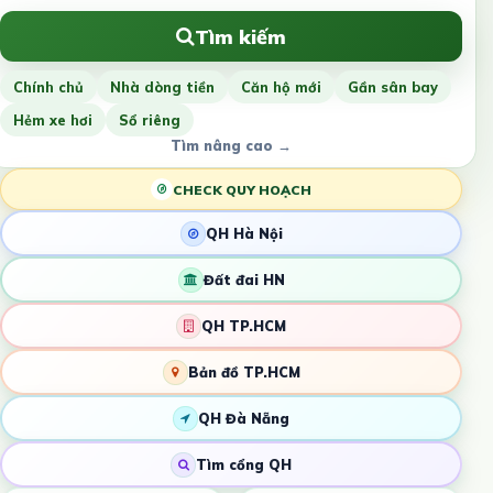
Tìm kiếm
Chính chủ
Nhà dòng tiền
Căn hộ mới
Gần sân bay
Hẻm xe hơi
Sổ riêng
Tìm nâng cao →
CHECK QUY HOẠCH
QH Hà Nội
Đất đai HN
QH TP.HCM
Bản đồ TP.HCM
QH Đà Nẵng
Tìm cổng QH