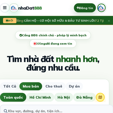
nhaDat
888
Đăng tin
×
Vừa đăng:
CĂN HỘ – CƠ HỘI SỞ HỮU & ĐẦU TƯ SINH LỜI
7.2 Tỷ
V
MỚI
Cổng BĐS chính chủ - pháp lý minh bạch
309
người đang xem tin
Tìm nhà đất
nhanh hơn
,
đúng nhu cầu.
Tất Cả
Mua bán
Cho thuê
Dự án
Toàn quốc
Hồ Chí Minh
Hà Nội
Đà Nẵng