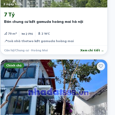
3 ngày trước
7 Tỷ
Bán chung cư kđt gamuda hoàng mai hà nội
📐 79 m²
🚿 2 WC
🛏 2 PN
📍
toà nhà thetwo kđt gamuda hoàng mai
Căn hộ/Chung cư · Hoàng Mai
Xem chi tiết →
Chính chủ