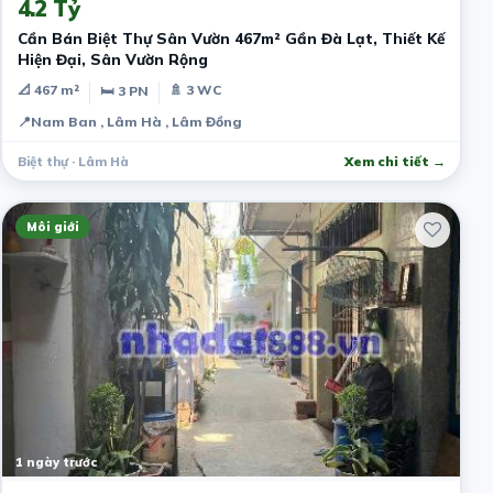
4.2 Tỷ
Cần Bán Biệt Thự Sân Vườn 467m² Gần Đà Lạt, Thiết Kế
Hiện Đại, Sân Vườn Rộng
📐 467 m²
🚿 3 WC
🛏 3 PN
📍
Nam Ban , Lâm Hà , Lâm Đồng
Biệt thự · Lâm Hà
Xem chi tiết →
Môi giới
1 ngày trước