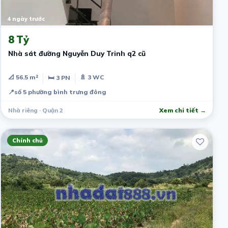
4 ngày trước
8 Tỷ
Nhà sát đường Nguyễn Duy Trinh q2 cũ
📐 56.5 m²
🚿 3 WC
🛏 3 PN
📍
số 5 phường bình trưng đông
Nhà riêng · Quận 2
Xem chi tiết →
Chính chủ