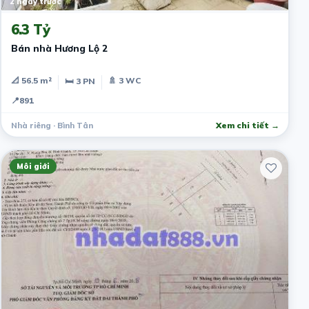
2 ngày trước
6.3 Tỷ
Bán nhà Hương Lộ 2
📐 56.5 m²
🚿 3 WC
🛏 3 PN
📍
891
Nhà riêng · Bình Tân
Xem chi tiết →
Môi giới