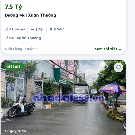
7.5 Tỷ
Đường Mai Xuân Thưởng
📐 41.55 m²
🚿 5 WC
🛏 6 PN
📍
Mai Xuân thưởng
Nhà riêng · Quận 6
Xem chi tiết →
Môi giới
2 ngày trước