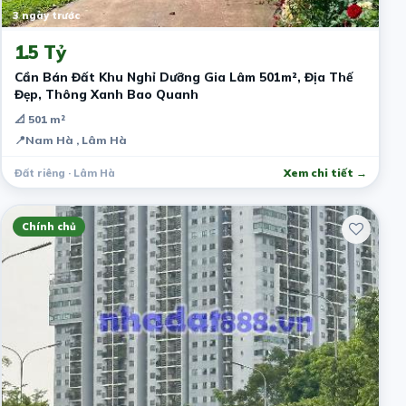
3 ngày trước
1.5 Tỷ
Cần Bán Đất Khu Nghỉ Dưỡng Gia Lâm 501m², Địa Thế
Đẹp, Thông Xanh Bao Quanh
📐 501 m²
📍
Nam Hà , Lâm Hà
Đất riêng · Lâm Hà
Xem chi tiết →
Chính chủ