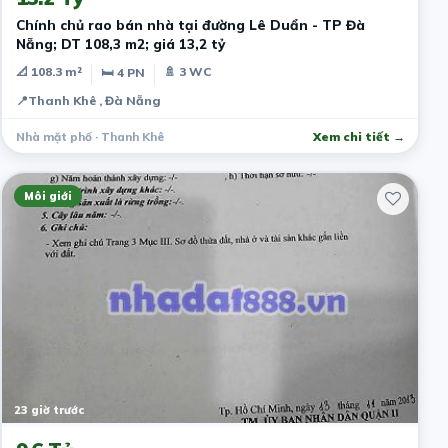
Chính chủ rao bán nhà tại đường Lê Duẩn - TP Đà
Nẵng; DT 108,3 m2; giá 13,2 tỷ
📐 108.3 m²
🚿 3 WC
🛏 4 PN
📍
Thanh Khê , Đà Nẵng
Nhà mặt phố · Thanh Khê
Xem chi tiết →
Môi giới
23 giờ trước