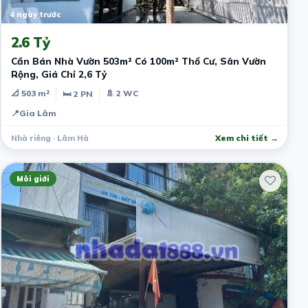
4 ngày trước
2.6 Tỷ
Cần Bán Nhà Vườn 503m² Có 100m² Thổ Cư, Sân Vườn
Rộng, Giá Chỉ 2,6 Tỷ
📐 503 m²
🚿 2 WC
🛏 2 PN
📍
Gia Lâm
Nhà riêng · Lâm Hà
Xem chi tiết →
Môi giới