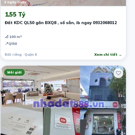
3 ngày trước
1.55 Tỷ
Đất KDC QL50 gần BXQ8 , sổ sẵn, ib ngay 0932068012
📐 100 m²
📍
Ql50
Đất riêng · Quận 8
Xem chi tiết →
Môi giới