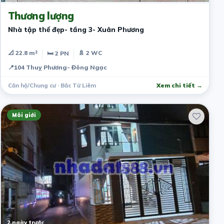
Thương lượng
Nhà tập thể đẹp- tầng 3- Xuân Phương
📐 22.8 m²
🚿 2 WC
🛏 2 PN
📍
104 Thuỵ Phương- Đông Ngạc
Căn hộ/Chung cư · Bắc Từ Liêm
Xem chi tiết →
Môi giới
2 ngày trước