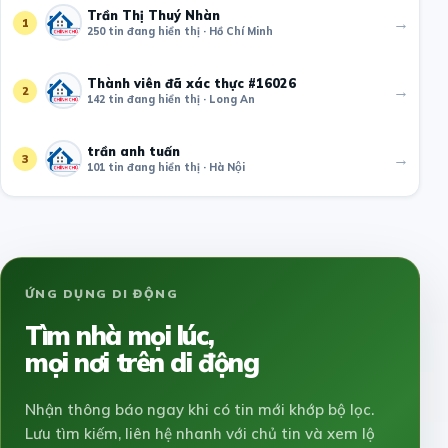
Trần Thị Thuý Nhàn
→
1
250 tin đang hiển thị · Hồ Chí Minh
Thành viên đã xác thực #16026
→
2
142 tin đang hiển thị · Long An
trần anh tuấn
→
3
101 tin đang hiển thị · Hà Nội
ỨNG DỤNG DI ĐỘNG
Tìm nhà mọi lúc,
mọi nơi trên di động
Nhận thông báo ngay khi có tin mới khớp bộ lọc.
Lưu tìm kiếm, liên hệ nhanh với chủ tin và xem lộ