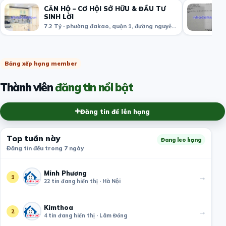
CĂN HỘ – CƠ HỘI SỞ HỮU & ĐẦU TƯ
SINH LỜI
7.2 Tỷ · phường đakao, quận 1, đường nguyễn văn giai. tphcm
Bảng xếp hạng member
Thành viên
đăng tin nổi bật
Đăng tin để lên hạng
Top tuần này
Đang leo hạng
Đăng tin đều trong 7 ngày
Minh Phương
→
1
22 tin đang hiển thị · Hà Nội
Kimthoa
→
2
4 tin đang hiển thị · Lâm Đồng