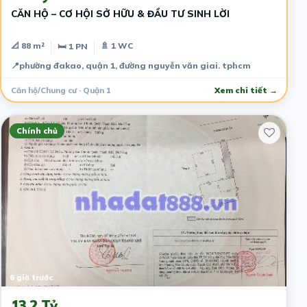
CĂN HỘ – CƠ HỘI SỞ HỮU & ĐẦU TƯ SINH LỜI
📐 88 m²
🚿 1 WC
🛏 1 PN
📍
phường đakao, quận 1, đường nguyễn văn giai. tphcm
Căn hộ/Chung cư · Quận 1
Xem chi tiết →
Chính chủ
6 giờ trước
13.2 Tỷ