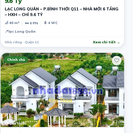
9.6 Tỷ
LẠC LONG QUÂN – P.BÌNH THỚI Q11 – NHÀ MỚI 6 TẦNG
– HXH – CHỈ 9.6 TỶ
📐 40 m²
🚿 4 WC
🛏 6 PN
📍
lạc Long Quân
Nhà riêng · Quận 11
Xem chi tiết →
Chính chủ
1 ngày trước