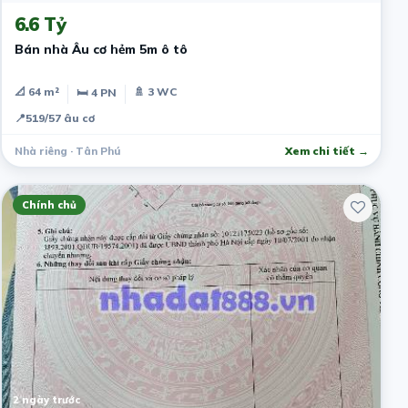
6.6 Tỷ
Bán nhà Âu cơ hẻm 5m ô tô
📐 64 m²
🚿 3 WC
🛏 4 PN
📍
519/57 âu cơ
Nhà riêng · Tân Phú
Xem chi tiết →
Chính chủ
2 ngày trước