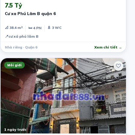
7.5 Tỷ
Cư xa Phú Lâm B quận 6
📐 38.4 m²
🚿 3 WC
🛏 4 PN
📍
cư xá phú lâm B
Nhà riêng · Quận 6
Xem chi tiết →
Môi giới
1 ngày trước