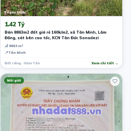
5 ngày trước
1.42 Tỷ
Bán 8863m2 đất giá rẻ 160k/m2, xã Tân Minh, Lâm
Đồng, sát bên cao tốc, KCN Tân Đức Sonadezi
📐 8863 m²
📍
Tân Minh
Đất riêng · Hàm Tân
Xem chi tiết →
Môi giới