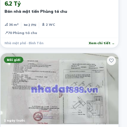
6.2 Tỷ
Bán nhà mặt tiền Phùng tá chu
📐 36 m²
🚿 2 WC
🛏 2 PN
📍
70 Phùng tá chu
Nhà mặt phố · Bình Tân
Xem chi tiết →
Môi giới
1 ngày trước