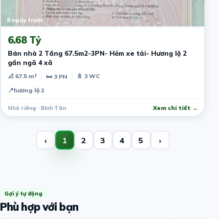
5 ngày trước
6.68 Tỷ
Bán nhà 2 Tầng 67.5m2-3PN- Hẻm xe tải- Hương lộ 2
gần ngã 4 xã
📐 67.5 m²
🚿 3 WC
🛏 3 PN
📍
hương lộ 2
Nhà riêng · Bình Tân
Xem chi tiết →
‹
1
2
3
4
5
›
Gợi ý tự động
Phù hợp với bạn