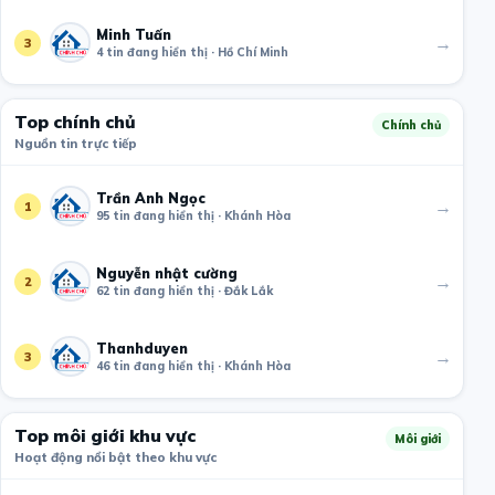
Minh Tuấn
→
3
4 tin đang hiển thị · Hồ Chí Minh
Top chính chủ
Chính chủ
Nguồn tin trực tiếp
Trần Anh Ngọc
→
1
95 tin đang hiển thị · Khánh Hòa
Nguyễn nhật cường
→
2
62 tin đang hiển thị · Đắk Lắk
Thanhduyen
→
3
46 tin đang hiển thị · Khánh Hòa
Top môi giới khu vực
Môi giới
Hoạt động nổi bật theo khu vực