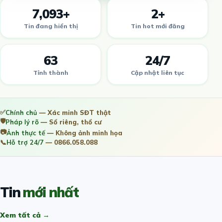
7,093+
2+
Tin đang hiển thị
Tin hot mới đăng
63
24/7
Tỉnh thành
Cập nhật liên tục
✅
Chính chủ
— Xác minh SĐT thật
🛡️
Pháp lý rõ
— Sổ riêng, thổ cư
📷
Ảnh thực tế
— Không ảnh minh họa
📞
Hỗ trợ 24/7
— 0866.058.088
Tin
mới nhất
Xem tất cả →