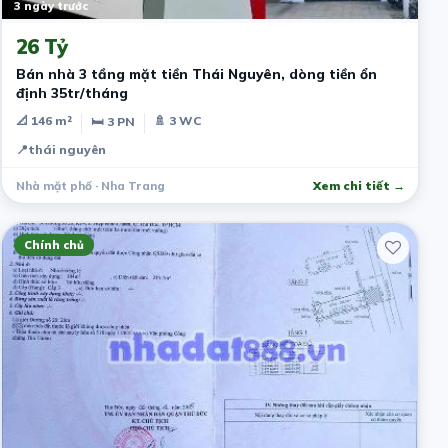
3 ngày trước
26 Tỷ
Bán nhà 3 tầng mặt tiền Thái Nguyên, dòng tiền ổn
định 35tr/tháng
📐 146 m²
🚿 3 WC
🛏 3 PN
📍
thái nguyên
Nhà mặt phố · Nha Trang
Xem chi tiết →
Chính chủ