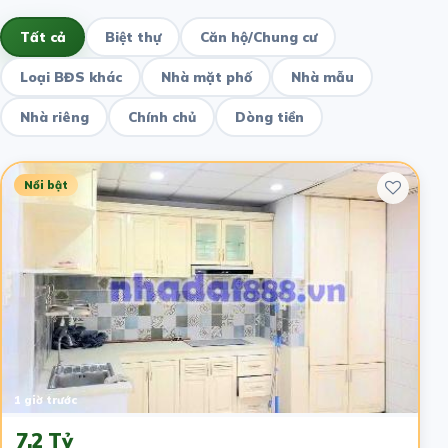
Tất cả
Biệt thự
Căn hộ/Chung cư
Loại BĐS khác
Nhà mặt phố
Nhà mẫu
Nhà riêng
Chính chủ
Dòng tiền
Nổi bật
1 giờ trước
7.2 Tỷ