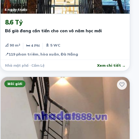
4 ngày trước
8.6 Tỷ
Bố già đang cần tiền cho con vô năm học mới
📐 90 m²
🚿 5 WC
🛏 4 PN
📍
119 phan triêm, hòa xuân, Đà Nẵng
Nhà mặt phố · Cẩm Lệ
Xem chi tiết →
Môi giới