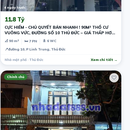
4 ngày trước
11.8 Tỷ
CỰC HIẾM - CHỦ QUYẾT BÁN NHANH ! 90M² THỔ CƯ
VUÔNG VỨC, ĐƯỜNG SỐ 10 THỦ ĐỨC – GIÁ THẤP HƠN
THỊ TRƯỜNG - DÒNG TIỀN SẴN
📐 90 m²
🚿 6 WC
🛏 7 PN
📍
đường 10, P Linh Trung, Thủ Đức
Nhà mặt phố · Thủ Đức
Xem chi tiết →
Chính chủ