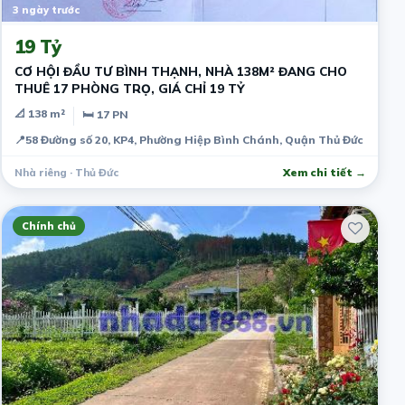
3 ngày trước
19 Tỷ
CƠ HỘI ĐẦU TƯ BÌNH THẠNH, NHÀ 138M² ĐANG CHO
THUÊ 17 PHÒNG TRỌ, GIÁ CHỈ 19 TỶ
📐 138 m²
🛏 17 PN
📍
58 Đường số 20, KP4, Phường Hiệp Bình Chánh, Quận Thủ Đức
Nhà riêng · Thủ Đức
Xem chi tiết →
Chính chủ