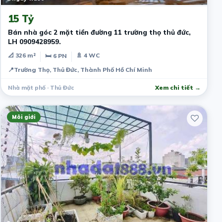
15 Tỷ
Bán nhà góc 2 mặt tiền đường 11 trường thọ thủ đức,
LH 0909428959.
📐 326 m²
🚿 4 WC
🛏 6 PN
📍
Trường Thọ, Thủ Đức, Thành Phố Hồ Chí Minh
Nhà mặt phố · Thủ Đức
Xem chi tiết →
Môi giới