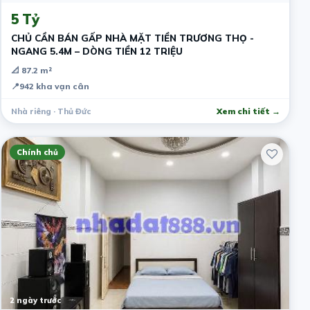
5 Tỷ
CHỦ CẦN BÁN GẤP NHÀ MẶT TIỀN TRƯƠNG THỌ -
NGANG 5.4M – DÒNG TIỀN 12 TRIỆU
📐 87.2 m²
📍
942 kha vạn cân
Nhà riêng · Thủ Đức
Xem chi tiết →
Chính chủ
2 ngày trước