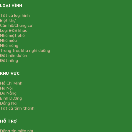
LOẠI HÌNH
Tất cả loại hình
Biệt thự
Căn hộ/Chung cư
Loại BĐS khác
Nhà mặt phố
Nhà mẫu
Nhà riêng
Trang trại, khu nghỉ dưỡng
Đất nền dự án
Đất riêng
KHU VỰC
Hồ Chí Minh
Hà Nội
Đà Nẵng
Bình Dương
Đồng Nai
Tất cả tỉnh thành
HỖ TRỢ
Đăng tin miễn phí