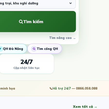
Tìm kiếm
Tìm nâng cao →
QH Đà Nẵng
Tìm cổng QH
24/7
Cập nhật liên tục
minh họa
📞
Hỗ trợ 24/7
— 0866.058.088
Xem tất cả →