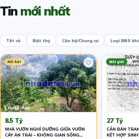
Tin
mới nhất
Tất cả
Biệt thự
Căn hộ/Chung cư
Loại BĐS kh
Nổi bật
Môi giới
1 tháng trước
2 tháng trước
8.5 Tỷ
27 Tỷ
NHÀ VƯỜN NGHỈ DƯỠNG GIỮA VƯỜN
CẦN BÁN TRAN
CÂY ĂN TRÁI – KHÔNG GIAN SỐNG
KẾT HỢP SINH