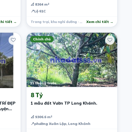
riêng 1 năm.
📐 8364 m²
📍
Lộ 61C
hi tiết →
Trang trại, khu nghỉ dưỡng · Châu Thành A
Xem chi tiết →
Chính chủ
11 tháng trước
8 Tỷ
TRÍ ĐẸP
1 mẫu đất Vườn TP Long Khánh.
📐 9306.6 m²
📍
phường Xuân Lập, Long Khánh