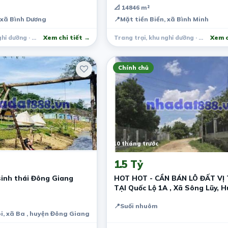
📐 14846 m²
 xã Bình Dương
📍
Mặt tiền Biển, xã Bình Minh
Trang trại, khu nghỉ dưỡng · Thăng Bình
Xem chi tiết →
Trang trại, khu nghỉ dưỡng · Thăng Bình
Xem c
Chính chủ
10 tháng trước
1.5 Tỷ
sinh thái Đông Giang
HOT HOT - CẦN BÁN LÔ ĐẤT VỊ 
TẠI Quốc Lộ 1A , Xã Sông Lũy, Huyện
Bắc Bình
📍
Suối nhuôm
i, xã Ba , huyện Đông Giang, Quảng Nam