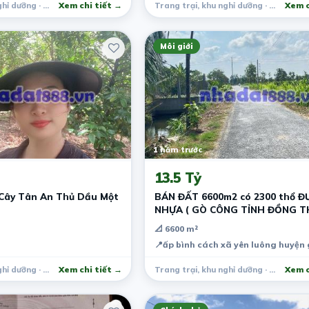
Trang trại, khu nghỉ dưỡng · Đông Giang
Xem chi tiết →
Trang trại, khu nghỉ dưỡng · Bắc Bình
Xem c
Môi giới
1 năm trước
13.5 Tỷ
 Cây Tân An Thủ Dầu Một
BÁN ĐẤT 6600m2 có 2300 thổ 
NHỰA ( GÒ CÔNG TỈNH ĐỒNG 
📐 6600 m²
📍
ấp bình cách xã yên luông huyện 
Trang trại, khu nghỉ dưỡng · Thủ Dầu Một
Xem chi tiết →
Trang trại, khu nghỉ dưỡng · Gò Công Tây
Xem c