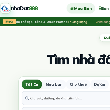
nhaDat
888
Mua Bán
Bản
Nhà tập thể đẹp- tầng 3- Xuân Phương
Thương lượng
Vừa đăng:
Bán 
MỚI
Cổ
Tìm nhà đ
Tất Cả
Mua bán
Cho thuê
Dự án