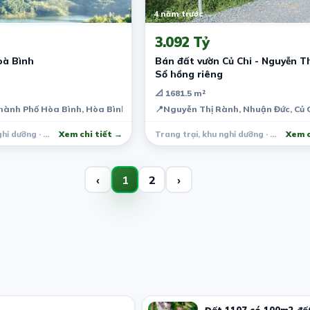
4 năm trước
3.092 Tỷ
oà Bình
Bán đất vườn Củ Chi - Nguyễn T
Sổ hồng riêng
📐 1681.5 m²
hành Phố Hòa Bình, Hòa Bình, Việt Nam
📍
Nguyễn Thị Rành, Nhuận Đức, Củ 
Trang trại, khu nghỉ dưỡng · Hòa Bình
Xem chi tiết →
Trang trại, khu nghỉ dưỡng · Củ Chi
Xem c
‹
1
2
›