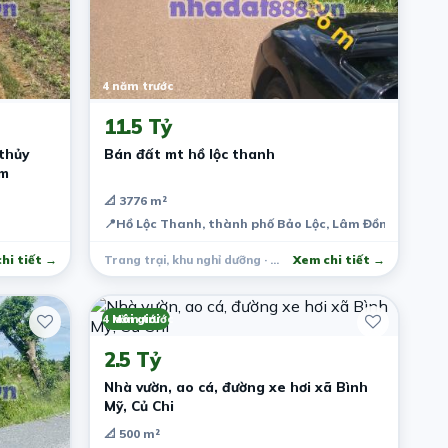
4 năm trước
11.5 Tỷ
 thủy
Bán đất mt hồ lộc thanh
âm
📐 3776 m²
📍
Hồ Lộc Thanh, thành phố Bảo Lộc, Lâm Đồng, Việt 
hi tiết →
Trang trại, khu nghỉ dưỡng · Bảo Lộc
Xem chi tiết →
4 năm trước
Môi giới
2.5 Tỷ
Nhà vườn, ao cá, đường xe hơi xã Bình
Mỹ, Củ Chi
📐 500 m²