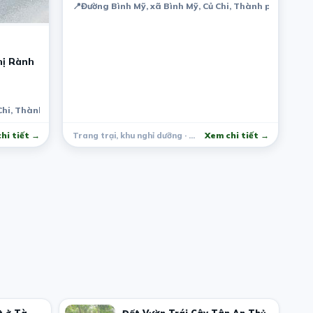
📍
Đường Bình Mỹ, xã Bình Mỹ, Củ Chi, Thành phố Hồ Chí
hị Rành
Chi, Thành phố Hồ Chí Minh, Việt Nam
hi tiết →
Trang trại, khu nghỉ dưỡng · Củ Chi
Xem chi tiết →