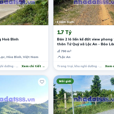
4 năm trước
1.7 Tỷ
g Hoà Bình
Bán 2 lô liền kề đất view phong
thôn Tứ Quý xã Lộc An - Bảo L
📐 790 m²
Lạc, Hòa Bình, Việt Nam
📍
Lộc An
Trang trại, khu nghỉ dưỡng · Tân Lạc
Xem chi tiết →
Trang trại, khu nghỉ dưỡng · Bảo Lâm
Xem c
Môi giới