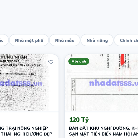
ác
Nhà mặt phố
Nhà mẫu
Nhà riêng
Chính c
Môi giới
2 tháng trước
120 Tỷ
G TRẠI NÔNG NGHIỆP
BÁN ĐẤT KHU NGHĨ DƯỠNG, K
 THÁI, NGHĨ DƯỠNG ĐẸP
SẠN MẶT TIỀN BIỂN NAM HỘI A