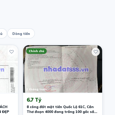
hủ
Dòng tiền
Chính chủ
2 tháng trước
6.7 Tỷ
HÁCH
8 công đất mặt tiền Quốc Lộ 61C, Cần
N ĐẸP
Thơ đoạn 4000 đang trồng 100 gốc sầu