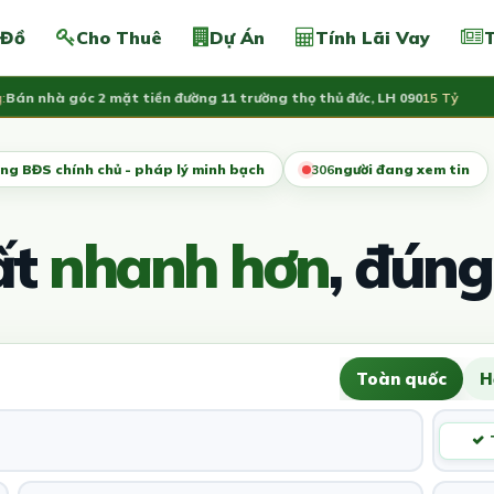
 Đồ
Cho Thuê
Dự Án
Tính Lãi Vay
T
nhà góc 2 mặt tiền đường 11 trường thọ thủ đức, LH 090
15 Tỷ
Vừa
ng BĐS chính chủ - pháp lý minh bạch
306
người đang xem tin
ất
nhanh hơn
, đúng
Toàn quốc
H