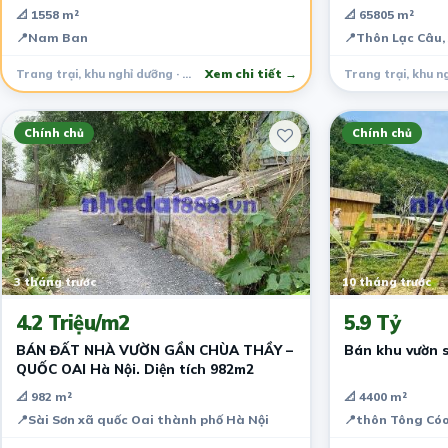
XANH HIẾM GẶP VEN ĐÀ LẠT
📐 1558 m²
📐 65805 m²
📍
Nam Ban
📍
Thôn Lạc Câu,
Trang trại, khu nghỉ dưỡng · Lâm Hà
Xem chi tiết →
Chính chủ
Chính chủ
3 tháng trước
10 tháng trước
4.2 Triệu/m2
5.9 Tỷ
BÁN ĐẤT NHÀ VƯỜN GẦN CHÙA THẦY –
Bán khu vườn 
QUỐC OAI Hà Nội. Diện tích 982m2
📐 982 m²
📐 4400 m²
📍
Sài Sơn xã quốc Oai thành phố Hà Nội
📍
thôn Tông Cóo