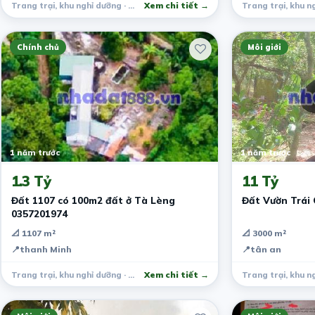
Trang trại, khu nghỉ dưỡng · Quốc Oai
Xem chi tiết →
Chính chủ
Môi giới
1 năm trước
1 năm trước
1.3 Tỷ
11 Tỷ
Đất 1107 có 100m2 đất ở Tà Lèng
Đất Vườn Trái
0357201974
📐 1107 m²
📐 3000 m²
📍
thanh Minh
📍
tân an
Trang trại, khu nghỉ dưỡng · Điện Biên Phủ
Xem chi tiết →