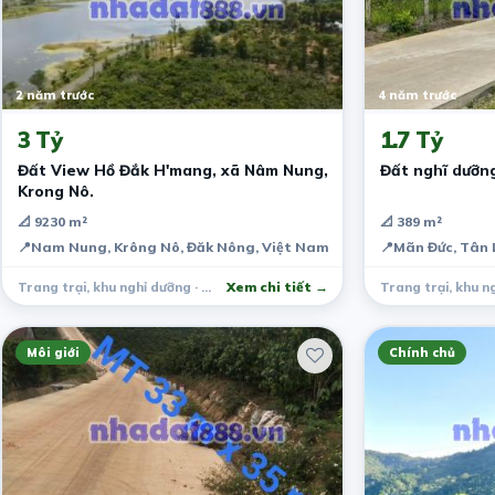
2 năm trước
4 năm trước
3 Tỷ
1.7 Tỷ
Đất View Hồ Đắk H'mang, xã Nâm Nung,
Đất nghĩ dưỡn
Krong Nô.
📐 9230 m²
📐 389 m²
📍
Nam Nung, Krông Nô, Đăk Nông, Việt Nam
📍
Mãn Đức, Tân 
Trang trại, khu nghỉ dưỡng · Krông Nô
Xem chi tiết →
Môi giới
Chính chủ