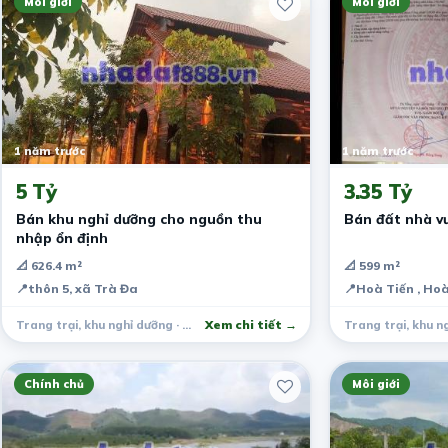
Môi giới
Môi giới
1 năm trước
1 năm trước
5 Tỷ
3.35 Tỷ
Bán khu nghỉ dưỡng cho nguồn thu
Bán đất nhà v
nhập ổn định
📐 626.4 m²
📐 599 m²
📍
thôn 5, xã Trà Đa
📍
Hoà Tiến , Ho
Trang trại, khu nghỉ dưỡng · Plei Ku
Xem chi tiết →
Chính chủ
Môi giới