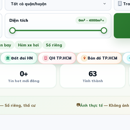
Tất cả quận/huyện
Diện tích
0m² - 4000m²+
ân bay
Hẻm xe hơi
Sổ riêng
Đất đai HN
QH TP.HCM
Bản đồ TP.HCM
0+
63
Tin hot mới đăng
Tỉnh thành
📷
— Sổ riêng, thổ cư
Ảnh thực tế
— Không ảnh 