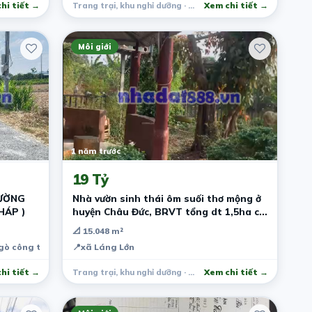
hi tiết →
Trang trại, khu nghỉ dưỡng · Long Khánh
Xem chi tiết →
Môi giới
1 năm trước
19 Tỷ
ĐƯỜNG
Nhà vườn sinh thái ôm suối thơ mộng ở
THÁP )
huyện Châu Đức, BRVT tổng dt 1,5ha có
100m2 thổ giá 19 tỷ
📐 15.048 m²
gò công tây tỉnh tiền giang
📍
xã Láng Lớn
hi tiết →
Trang trại, khu nghỉ dưỡng · Châu Đức
Xem chi tiết →