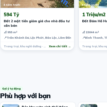
4 năm trước
4 năm trước
594 Tỷ
1 Triệu/m2
Đất 2 mặt tiền giảm giá cho nhà đầu tư
Đất Bám Hồ H
cần bán
📐 955 m²
📐 15044 m²
📍
Trần Khánh Dư, Lộc Phát, Bảo Lộc, Lâm Đồng, Việt Nam
📍
Bình Thanh, T
Trang trại, khu nghỉ dưỡng · Bảo Lộc
Xem chi tiết →
Gợi ý tự động
Phù hợp với bạn