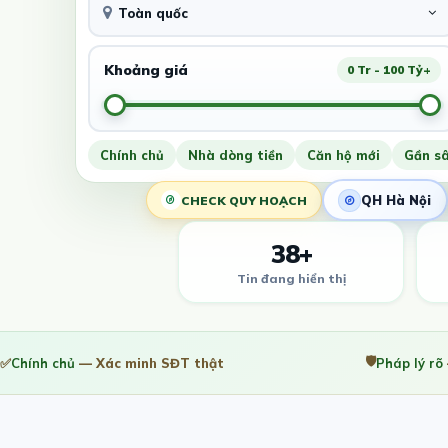
Toàn quốc
Khoảng giá
0 Tr - 100 Tỷ+
Chính chủ
Nhà dòng tiền
Căn hộ mới
Gần s
QH Hà Nội
CHECK QUY HOẠCH
38+
Tin đang hiển thị
🛡️
✅
Chính chủ
— Xác minh SĐT thật
Pháp lý rõ