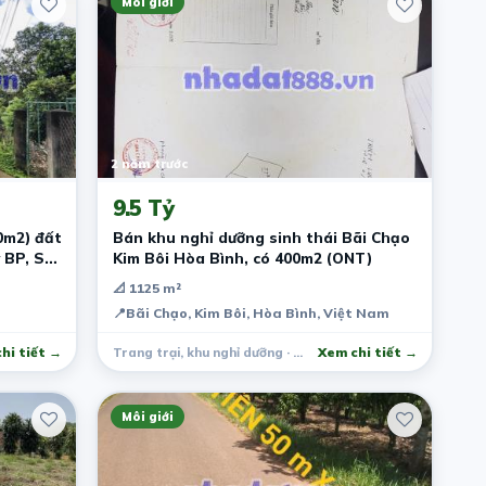
Môi giới
2 năm trước
9.5 Tỷ
0m2) đất
Bán khu nghỉ dưỡng sinh thái Bãi Chạo
 BP, Sổ
Kim Bôi Hòa Bình, có 400m2 (ONT)
📐 1125 m²
📍
Bãi Chạo, Kim Bôi, Hòa Bình, Việt Nam
hi tiết →
Trang trại, khu nghỉ dưỡng · Kim Bôi
Xem chi tiết →
Môi giới