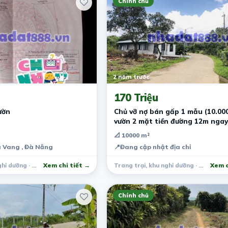
Chính chủ
2 năm trước
170 Triệu
ườn
Chủ vỡ nợ bán gấp 1 mẫu (10.00
vườn 2 mặt tiền đường 12m ngay
riêng công chứng liền.
📐 10000 m²
à Vang , Đà Nẵng
📍
Đang cập nhật địa chỉ
Trang trại, khu nghỉ dưỡng · Hòa Vang
Xem chi tiết →
Trang trại, khu nghỉ dưỡng · Bình Phước
Xem c
Chính chủ