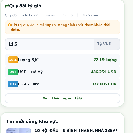
Quy đổi tỷ giá
Quy đổi giá trị tin đăng này sang các loại tiền tệ và vàng:
Giá trị quy đổi dưới đây chỉ mang tính chất
tham khảo thời
điểm
.
72,19 lượng
Lượng SJC
GOLD
436.251 USD
USD - Đô Mỹ
USD
377.805 EUR
EUR - Euro
EUR
Xem thêm ngoại tệ
Tin mới cùng khu vực
CƠ HỘI ĐẦU TƯ BÌNH THẠNH, NHÀ 138M²