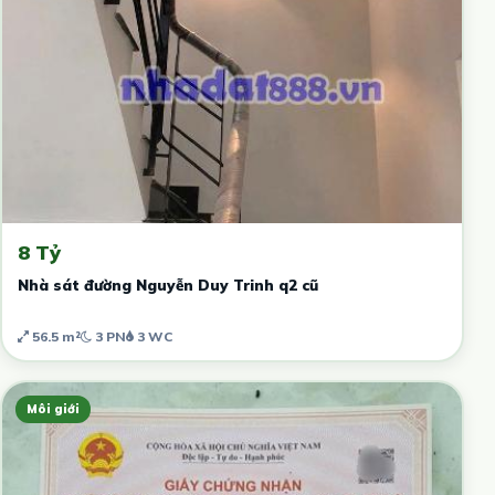
8 Tỷ
Nhà sát đường Nguyễn Duy Trinh q2 cũ
56.5 m²
3 PN
3 WC
Môi giới