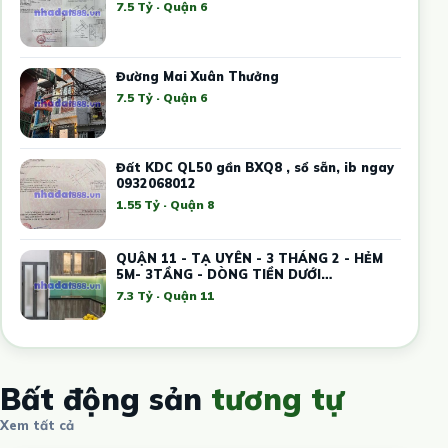
7.5 Tỷ · Quận 6
Đường Mai Xuân Thưởng
7.5 Tỷ · Quận 6
Đất KDC QL50 gần BXQ8 , sổ sẵn, ib ngay
0932068012
1.55 Tỷ · Quận 8
QUẬN 11 - TẠ UYÊN - 3 THÁNG 2 - HẺM
5M- 3TẦNG - DÒNG TIỀN DƯỚI
20TR/THÁNG -
7.3 Tỷ · Quận 11
Bất động sản
tương tự
Xem tất cả