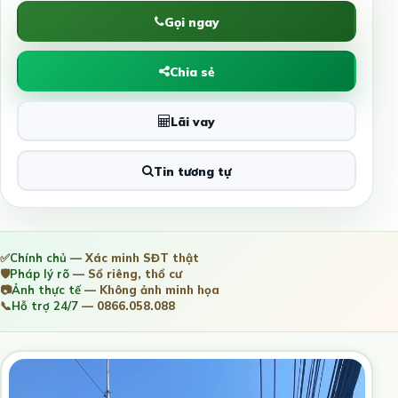
Gọi ngay
Chia sẻ
Lãi vay
Tin tương tự
✅
Chính chủ
— Xác minh SĐT thật
🛡️
Pháp lý rõ
— Sổ riêng, thổ cư
📷
Ảnh thực tế
— Không ảnh minh họa
📞
Hỗ trợ 24/7
— 0866.058.088