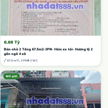
6.68 Tỷ
Bán nhà 2 Tầng 67.5m2-3PN- Hẻm xe tải- Hương lộ 2
gần ngã 4 xã
67.5 m²
3 PN
3 WC
Môi giới