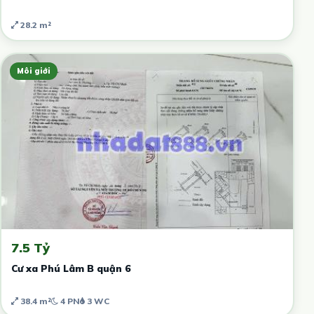
28.2 m²
Môi giới
7.5 Tỷ
Cư xa Phú Lâm B quận 6
38.4 m²
4 PN
3 WC