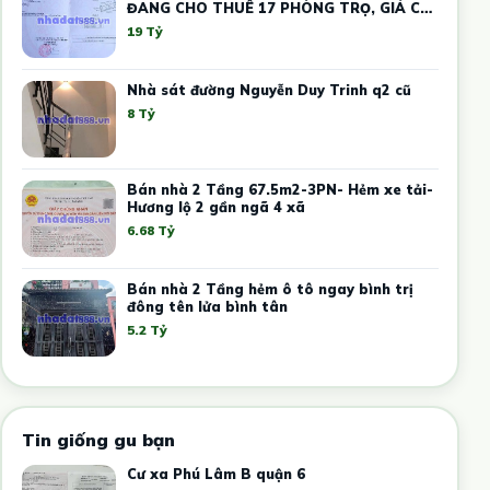
ĐANG CHO THUÊ 17 PHÒNG TRỌ, GIÁ CHỈ
19 TỶ
19 Tỷ
Nhà sát đường Nguyễn Duy Trinh q2 cũ
8 Tỷ
Bán nhà 2 Tầng 67.5m2-3PN- Hẻm xe tải-
Hương lộ 2 gần ngã 4 xã
6.68 Tỷ
Bán nhà 2 Tầng hẻm ô tô ngay bình trị
đông tên lửa bình tân
5.2 Tỷ
Tin giống gu bạn
Cư xa Phú Lâm B quận 6