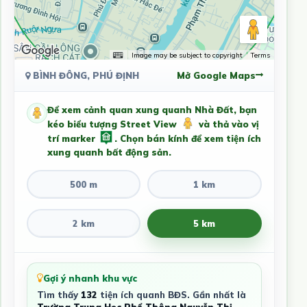
Image may be subject to copyright
Terms
BÌNH ĐÔNG, PHÚ ĐỊNH
Mở Google Maps
Để xem cảnh quan xung quanh Nhà Đất, bạn
kéo biểu tượng Street View
và thả vào vị
trí marker
. Chọn bán kính để xem tiện ích
xung quanh bất động sản.
500 m
1 km
2 km
5 km
Gợi ý nhanh khu vực
Tìm thấy
132
tiện ích quanh BĐS. Gần nhất là
Trường Trung Học Phổ Thông Nguyễn Thị