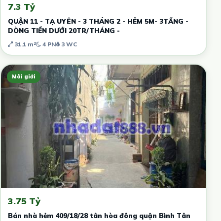
7.3 Tỷ
QUẬN 11 - TẠ UYÊN - 3 THÁNG 2 - HẺM 5M- 3TẦNG -
DÒNG TIỀN DƯỚI 20TR/THÁNG -
31.1 m²
4 PN
3 WC
Môi giới
3.75 Tỷ
Bán nhà hẻm 409/18/28 tân hòa đông quận Bình Tân