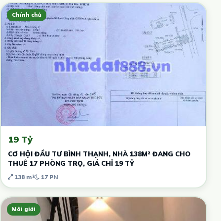
Chính chủ
19 Tỷ
CƠ HỘI ĐẦU TƯ BÌNH THẠNH, NHÀ 138M² ĐANG CHO
THUÊ 17 PHÒNG TRỌ, GIÁ CHỈ 19 TỶ
138 m²
17 PN
Môi giới