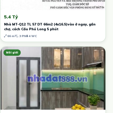
5.4 Tỷ
Nhà MT-Q12 TL 57 DT 66m2 (4x16.5)vào ở ngay, gần
chợ, cách Cầu Phú Long 5 phút
66 m²
3 PN
4 WC
Môi giới