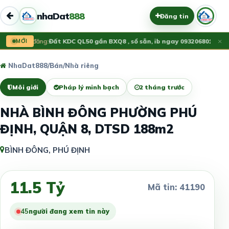
nhaDat
888
Đăng tin
×
Vừa đăng:
MỚI
Đất KDC QL50 gần BXQ8 , sổ sẵn, ib ngay 0932068012
1.55 
NhaDat888
/
Bán
/
Nhà riêng
Môi giới
Pháp lý minh bạch
2 tháng trước
NHÀ BÌNH ĐÔNG PHƯỜNG PHÚ
ĐỊNH, QUẬN 8, DTSD 188m2
BÌNH ĐÔNG, PHÚ ĐỊNH
11.5 Tỷ
Mã tin: 41190
45
người đang xem tin này