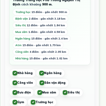
Định
cách khoảng
900 m
.
Trường học
15 điểm · gần nhất 900 m
Bệnh viện
2 điểm · gần nhất 3.18 km
Siêu thị
12 điểm · gần nhất 1.84 km
Mua sắm
1 điểm · gần nhất 4.58 km
Ngân hàng
15 điểm · gần nhất 2.4 km
Atm
15 điểm · gần nhất 1.79 km
Công viên
4 điểm · gần nhất 2.05 km
Nhà hàng
15 điểm · gần nhất 2.02 km
Nhà hàng
Ngân hàng
Công viên
Sân vận động
Bưu điện
Mua sắm
Siêu thị
Gym
Trường học