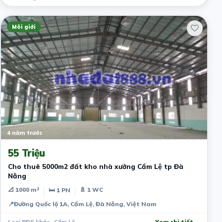
Môi giới
4 năm trước
55 Triệu
Cho thuê 5000m2 đất kho nhà xưởng Cẩm Lệ tp Đà
Nẵng
📐 1000 m²
🚿 1 WC
🛏 1 PN
📍
Đường Quốc lộ 1A, Cẩm Lệ, Đà Nẵng, Việt Nam
Loại BĐS khác · Cẩm Lệ
Xem chi tiết →