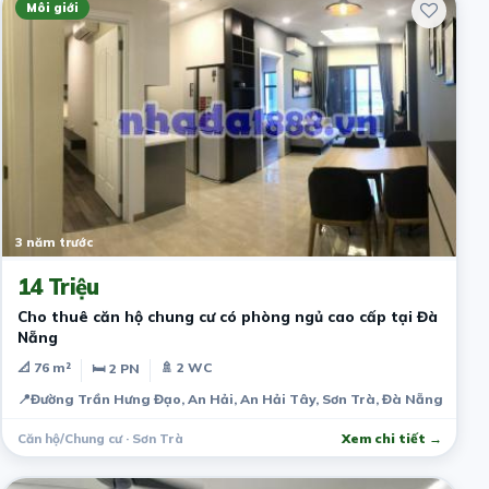
Môi giới
3 năm trước
14 Triệu
Cho thuê căn hộ chung cư có phòng ngủ cao cấp tại Đà
Nẵng
📐 76 m²
🚿 2 WC
🛏 2 PN
📍
Đường Trần Hưng Đạo, An Hải, An Hải Tây, Sơn Trà, Đà Nẵng, Việt
Căn hộ/Chung cư · Sơn Trà
Xem chi tiết →