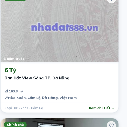
3 năm trước
6 Tỷ
Bán Đất View Sông TP. Đà Nẵng
📐 163.8 m²
📍
Hòa Xuân, Cẩm Lệ, Đà Nẵng, Việt Nam
Loại BĐS khác · Cẩm Lệ
Xem chi tiết →
Chính chủ