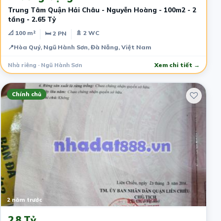
Trung Tâm Quận Hải Châu - Nguyễn Hoàng - 100m2 - 2
tầng - 2.65 Tỷ
📐 100 m²
🚿 2 WC
🛏 2 PN
📍
Hòa Quý, Ngũ Hành Sơn, Đà Nẵng, Việt Nam
Nhà riêng · Ngũ Hành Sơn
Xem chi tiết →
Chính chủ
2 năm trước
2.8 Tỷ