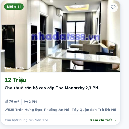
Môi giới
3 năm trước
12 Triệu
Cho thuê căn hộ cao cấp The Monarchy 2,3 PN.
📐 76 m²
🛏 2 PN
📍
535 Trần Hưng Đạo, Phường An Hải Tây Quận Sơn Trà Đà Nẵng
Căn hộ/Chung cư · Sơn Trà
Xem chi tiết →