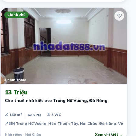
Chính chủ
3 năm trước
13 Triệu
Cho thuê nhà kiệt oto Trưng Nữ Vương, Đà Nẵng
📐 160 m²
🚿 3 WC
🛏 6 PN
📍
654 Trưng Nữ Vương, Hòa Thuận Tây, Hải Châu, Đà Nẵng, Việt Na
Nhà riêng · Hải Châu
Xem chi tiết →