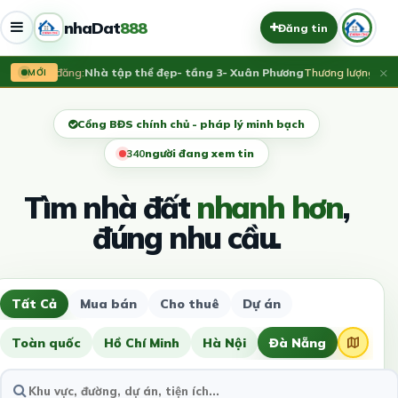
nhaDat
888
Đăng tin
×
Vừa đăng:
Nhà tập thể đẹp- tầng 3- Xuân Phương
Thương lượng
MỚI
Cổng BĐS chính chủ - pháp lý minh bạch
341
người đang xem tin
Tìm nhà đất
nhanh hơn
,
đúng nhu cầu.
Tất Cả
Mua bán
Cho thuê
Dự án
Toàn quốc
Hồ Chí Minh
Hà Nội
Đà Nẵng