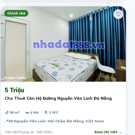
Chính chủ
3 năm trước
5 Triệu
Cho Thuê Căn Hộ Đường Nguyễn Văn Linh Đà Nẵng
📐 36 m²
🚿 1 WC
🛏 1 PN
📍
58 Nguyễn Văn Linh, Hải Châu, Đà Nẵng, Việt Nam
Căn hộ/Chung cư · Hải Châu
Xem chi tiết →