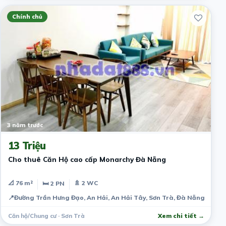
Chính chủ
3 năm trước
13 Triệu
Cho thuê Căn Hộ cao cấp Monarchy Đà Nẵng
📐 76 m²
🚿 2 WC
🛏 2 PN
📍
Đường Trần Hưng Đạo, An Hải, An Hải Tây, Sơn Trà, Đà Nẵng, Viet
Căn hộ/Chung cư · Sơn Trà
Xem chi tiết →