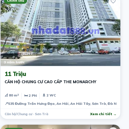
Chính chủ
3 năm trước
11 Triệu
CĂN HỘ CHUNG CƯ CAO CẤP THE MONARCHY
📐 80 m²
🚿 2 WC
🛏 2 PN
📍
535 Đường Trần Hưng Đạo, An Hải, An Hải Tây, Sơn Trà, Đà Nẵng, 
Căn hộ/Chung cư · Sơn Trà
Xem chi tiết →