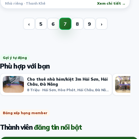
Nhà riêng · Thanh Khê
Xem chi tiết →
‹
5
6
7
8
9
›
Gợi ý tự động
Phù hợp với bạn
Cho thuê nhà hẻm/kiệt 3m Hải Sơn, Hải
Châu, Đà Nẵng
8 Triệu · Hải Sơn, Hòa Phát, Hải Châu, Đà Nẵng, Việt Nam
Bảng xếp hạng member
Thành viên
đăng tin nổi bật