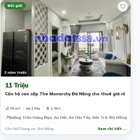
Môi giới
3 năm trước
11 Triệu
Căn hộ cao cấp The Monarchy Đà Nẵng cho thuê giá rẻ
📐 76 m²
🚿 2 WC
🛏 2 PN
📍
Đường Trần Hưng Đạo, An Hải, An Hải Tây, Sơn Trà, Đà Nẵng, Việt
Căn hộ/Chung cư · Đà Nẵng
Xem chi tiết →