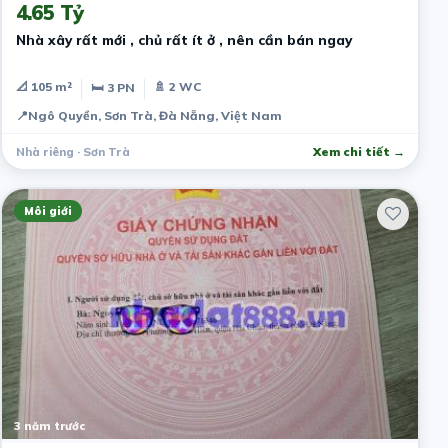
4.65 Tỷ
Nhà xây rất mới , chủ rất ít ở , nên cần bán ngay
📐 105 m²
🚿 2 WC
🛏 3 PN
📍
Ngô Quyền, Sơn Trà, Đà Nẵng, Việt Nam
Nhà riêng · Sơn Trà
Xem chi tiết →
Môi giới
3 năm trước