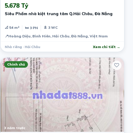
5.678 Tỷ
Siêu Phẩm nhà kiệt trung tâm Q.Hải Châu, Đà Nẵng
📐 54 m²
🚿 3 WC
🛏 3 PN
📍
Hoàng Diệu, Bình Hiên, Hải Châu, Đà Nẵng, Việt Nam
Nhà riêng · Hải Châu
Xem chi tiết →
Chính chủ
3 năm trước