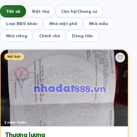
Tất cả
Biệt thự
Căn hộ/Chung cư
Loại BĐS khác
Nhà mặt phố
Nhà mẫu
Nhà riêng
Chính chủ
Dòng tiền
Nổi bật
2 năm trước
Thương lượng