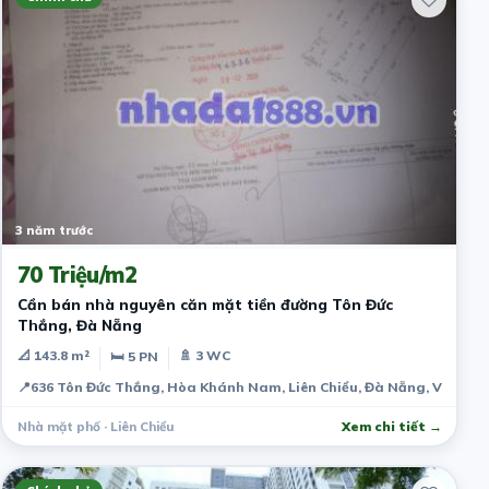
3 năm trước
70 Triệu/m2
Cần bán nhà nguyên căn mặt tiền đường Tôn Đức
Thắng, Đà Nẵng
📐 143.8 m²
🚿 3 WC
🛏 5 PN
📍
636 Tôn Đức Thắng, Hòa Khánh Nam, Liên Chiểu, Đà Nẵng, Việt N
Nhà mặt phố · Liên Chiểu
Xem chi tiết →