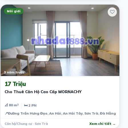
Môi giới
3 năm trước
17 Triệu
Cho Thuê Căn Hộ Cao Cấp MORNACHY
📐 80 m²
🛏 2 PN
📍
Đường Trần Hưng Đạo, An Hải, An Hải Tây, Sơn Trà, Đà Nẵng, Việt
Căn hộ/Chung cư · Sơn Trà
Xem chi tiết →