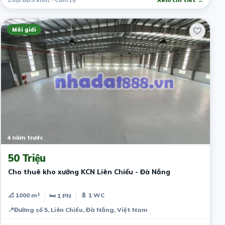
Môi giới
4 năm trước
50 Triệu
Cho thuê kho xưởng KCN Liên Chiểu - Đà Nẵng
📐 1000 m²
🚿 1 WC
🛏 1 PN
📍
Đường số 5, Liên Chiểu, Đà Nẵng, Việt Nam