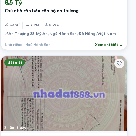
8.5 Tỷ
Chủ nhà cần bán căn hộ an thượng
📐 60 m²
🚿 8 WC
🛏 7 PN
📍
An Thượng 38, Mỹ An, Ngũ Hành Sơn, Đà Nẵng, Việt Nam
Nhà riêng · Ngũ Hành Sơn
Xem chi tiết →
Môi giới
3 năm trước