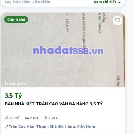
Loại BĐS khác · Liên Chiểu
Xem chi tiết →
Chính chủ
4 năm trước
3.5 Tỷ
BÀN NHÀ KIỆT TRẦN CAO VÂN ĐÀ NẴNG 3,5 TỶ
📐 80 m²
🚿 2 WC
🛏 2 PN
📍
Trần Cao Vân, Thanh Khê, Đà Nẵng, Việt Nam