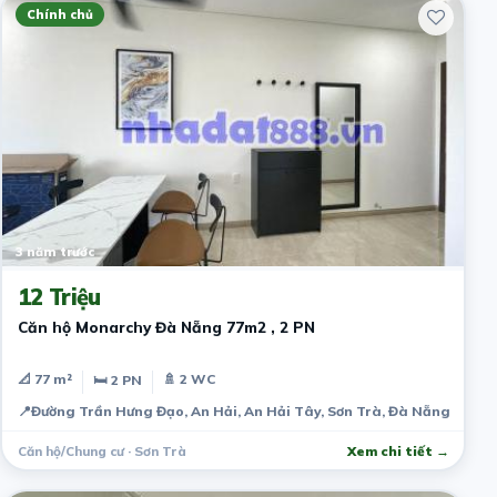
Chính chủ
3 năm trước
12 Triệu
Căn hộ Monarchy Đà Nẵng 77m2 , 2 PN
📐 77 m²
🚿 2 WC
🛏 2 PN
📍
Đường Trần Hưng Đạo, An Hải, An Hải Tây, Sơn Trà, Đà Nẵng, Việt
Căn hộ/Chung cư · Sơn Trà
Xem chi tiết →