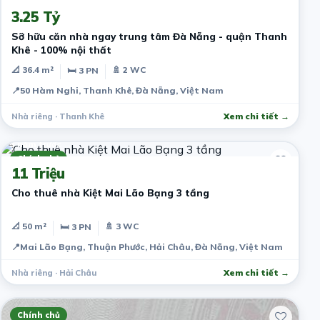
3.25 Tỷ
Sỡ hữu căn nhà ngay trung tâm Đà Nẵng - quận Thanh
Khê - 100% nội thất
📐 36.4 m²
🚿 2 WC
🛏 3 PN
📍
50 Hàm Nghi, Thanh Khê, Đà Nẵng, Việt Nam
Nhà riêng · Thanh Khê
Xem chi tiết →
3 năm trước
Chính chủ
11 Triệu
Cho thuê nhà Kiệt Mai Lão Bạng 3 tầng
📐 50 m²
🚿 3 WC
🛏 3 PN
📍
Mai Lão Bạng, Thuận Phước, Hải Châu, Đà Nẵng, Việt Nam
Nhà riêng · Hải Châu
Xem chi tiết →
Chính chủ