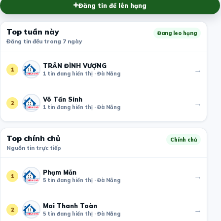
Đăng tin để lên hạng
Top tuần này
Đang leo hạng
Đăng tin đều trong 7 ngày
TRẦN ĐÌNH VƯỢNG
→
1
1 tin đang hiển thị · Đà Nẵng
Võ Tấn Sinh
→
2
1 tin đang hiển thị · Đà Nẵng
Top chính chủ
Chính chủ
Nguồn tin trực tiếp
Phạm Mẫn
→
1
5 tin đang hiển thị · Đà Nẵng
Mai Thanh Toàn
→
2
5 tin đang hiển thị · Đà Nẵng