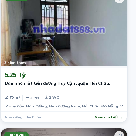
3 năm trước
5.25 Tỷ
Bán nhà mặt tiền đường Huy Cận .quận Hải Châu.
📐 70 m²
🚿 2 WC
🛏 4 PN
📍
Huy Cận, Hòa Cường, Hòa Cường Nam, Hải Châu, Đà Nẵng, Việt N
Nhà riêng · Hải Châu
Xem chi tiết →
Chính chủ