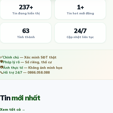
237+
1+
Tin đang hiển thị
Tin hot mới đăng
63
24/7
Tỉnh thành
Cập nhật liên tục
✅
Chính chủ
— Xác minh SĐT thật
🛡️
Pháp lý rõ
— Sổ riêng, thổ cư
📷
Ảnh thực tế
— Không ảnh minh họa
📞
Hỗ trợ 24/7
— 0866.058.088
Tin
mới nhất
Xem tất cả →