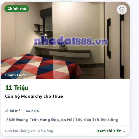
Chính chủ
3 năm trước
11 Triệu
Căn hộ Monarchy cho thuê
📐 80 m²
🛏 2 PN
📍
535 Đường Trần Hưng Đạo, An Hải Tây, Sơn Trà, Đà Nẵng
Căn hộ/Chung cư · Đà Nẵng
Xem chi tiết →