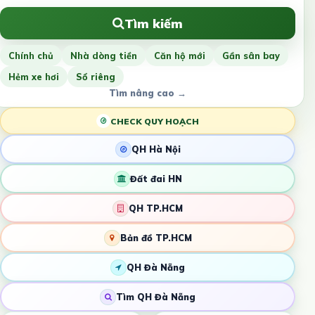
Tìm kiếm
Chính chủ
Nhà dòng tiền
Căn hộ mới
Gần sân bay
Hẻm xe hơi
Sổ riêng
Tìm nâng cao →
CHECK QUY HOẠCH
QH Hà Nội
Đất đai HN
QH TP.HCM
Bản đồ TP.HCM
QH Đà Nẵng
Tìm QH Đà Nẵng