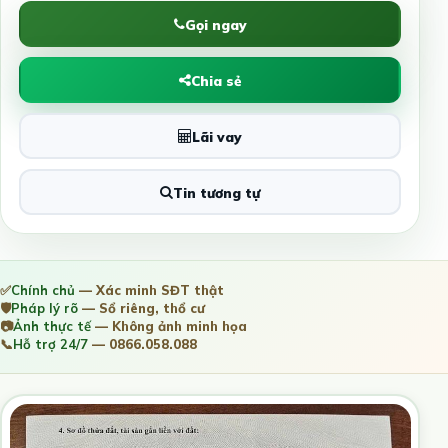
Gọi ngay
Chia sẻ
Lãi vay
Tin tương tự
✅
Chính chủ
— Xác minh SĐT thật
🛡️
Pháp lý rõ
— Sổ riêng, thổ cư
📷
Ảnh thực tế
— Không ảnh minh họa
📞
Hỗ trợ 24/7
— 0866.058.088