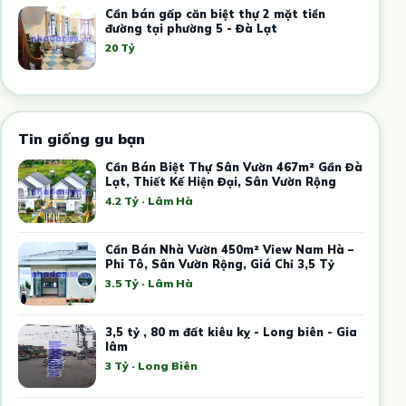
Cần bán gấp căn biệt thự 2 mặt tiền
đường tại phường 5 - Đà Lạt
20 Tỷ
Tin giống gu bạn
Cần Bán Biệt Thự Sân Vườn 467m² Gần Đà
Lạt, Thiết Kế Hiện Đại, Sân Vườn Rộng
4.2 Tỷ · Lâm Hà
Cần Bán Nhà Vườn 450m² View Nam Hà –
Phi Tô, Sân Vườn Rộng, Giá Chỉ 3,5 Tỷ
3.5 Tỷ · Lâm Hà
3,5 tỷ , 80 m đất kiêu kỵ - Long biên - Gia
lâm
3 Tỷ · Long Biên