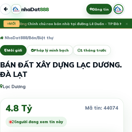
nhaDat
888
Đăng tin
×
Vừa đăng:
MỚI
Chính chủ rao bán nhà tại đường Lê Duẩn - TP Đà Nẵng; 
NhaDat888
/
Bán
/
Biệt thự
Môi giới
Pháp lý minh bạch
1 tháng trước
BÁN ĐẤT XÂY DỰNG LẠC DƯƠNG.
ĐÀ LẠT
Lạc Dương
4.8 Tỷ
Mã tin: 44074
26
người đang xem tin này