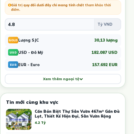
Giá trị quy đổi dưới đây chỉ mang tính chất
tham khảo thời
điểm
.
30,13 lượng
Lượng SJC
GOLD
182.087 USD
USD - Đô Mỹ
USD
157.692 EUR
EUR - Euro
EUR
Xem thêm ngoại tệ
Tin mới cùng khu vực
Cần Bán Biệt Thự Sân Vườn 467m² Gần Đà
Lạt, Thiết Kế Hiện Đại, Sân Vườn Rộng
4.2 Tỷ