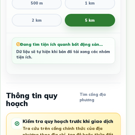
500 m
1 km
2 km
5 km
Đang tìm tiện ích quanh bất động sản...
Dữ liệu sẽ tự hiện khi bản đồ tải xong các nhóm
tiện ích.
Thông tin quy
Tìm cổng địa
phương
hoạch
Kiểm tra quy hoạch trước khi giao dịch
Tra cứu trên cổng chính thức của địa
phương theo địa chỉ, tọa độ hoặc thửa đất