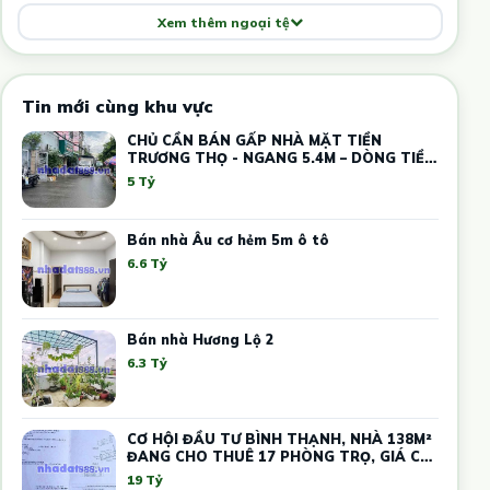
Xem thêm ngoại tệ
Tin mới cùng khu vực
CHỦ CẦN BÁN GẤP NHÀ MẶT TIỀN
TRƯƠNG THỌ - NGANG 5.4M – DÒNG TIỀN
12 TRIỆU
5 Tỷ
Bán nhà Âu cơ hẻm 5m ô tô
6.6 Tỷ
Bán nhà Hương Lộ 2
6.3 Tỷ
CƠ HỘI ĐẦU TƯ BÌNH THẠNH, NHÀ 138M²
ĐANG CHO THUÊ 17 PHÒNG TRỌ, GIÁ CHỈ
19 TỶ
19 Tỷ