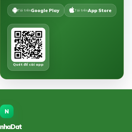
Google Play
App Store
Tải trên
Tải trên
Quét để cài app
N
nhaDat
888