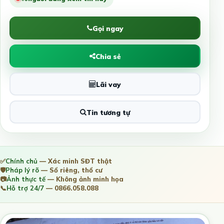
Gọi ngay
Chia sẻ
Lãi vay
Tin tương tự
✅
Chính chủ
— Xác minh SĐT thật
🛡️
Pháp lý rõ
— Sổ riêng, thổ cư
📷
Ảnh thực tế
— Không ảnh minh họa
📞
Hỗ trợ 24/7
— 0866.058.088