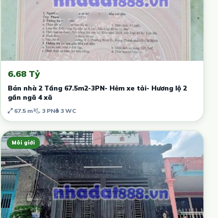
6.68 Tỷ
Bán nhà 2 Tầng 67.5m2-3PN- Hẻm xe tải- Hương lộ 2
gần ngã 4 xã
67.5 m²
3 PN
3 WC
Môi giới