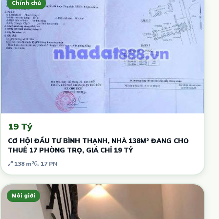
Chính chủ
19 Tỷ
CƠ HỘI ĐẦU TƯ BÌNH THẠNH, NHÀ 138M² ĐANG CHO
THUÊ 17 PHÒNG TRỌ, GIÁ CHỈ 19 TỶ
138 m²
17 PN
Môi giới