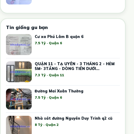
Tin giống gu bạn
Cư xa Phú Lâm B quận 6
7.5 Tỷ · Quận 6
QUẬN 11 - TẠ UYÊN - 3 THÁNG 2 - HẺM
5M- 3TẦNG - DÒNG TIỀN DƯỚI
20TR/THÁNG -
7.3 Tỷ · Quận 11
Đường Mai Xuân Thưởng
7.5 Tỷ · Quận 6
Nhà sát đường Nguyễn Duy Trinh q2 cũ
8 Tỷ · Quận 2