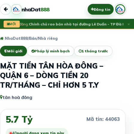
nhaDat
888
Đăng tin
×
Vừa đăng:
MỚI
Chính chủ rao bán nhà tại đường Lê Duẩn - TP Đà Nẵng; 
NhaDat888
/
Bán
/
Nhà riêng
Môi giới
Pháp lý minh bạch
1 tháng trước
MẶT TIỀN TÂN HÒA ĐÔNG –
QUẬN 6 – DÒNG TIỀN 20
TR/THÁNG – CHỈ HƠN 5 T.Y
tân hoà đông
5.7 Tỷ
Mã tin: 44063
40
người đang xem tin này