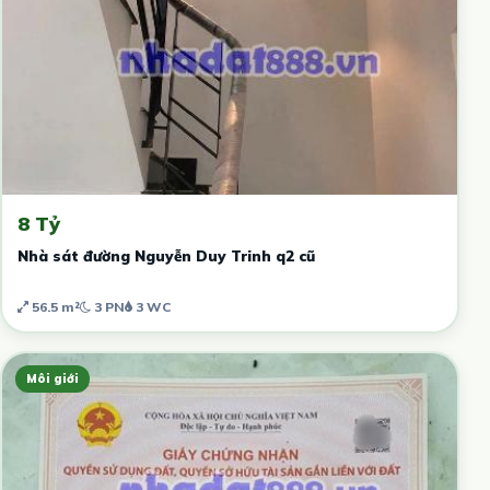
8 Tỷ
Nhà sát đường Nguyễn Duy Trinh q2 cũ
56.5 m²
3 PN
3 WC
Môi giới