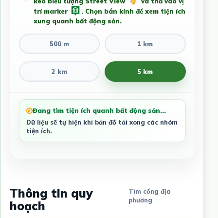
kéo biểu tượng Street View
và thả vào vị
trí marker
. Chọn bán kính để xem tiện ích
xung quanh bất động sản.
500 m
1 km
2 km
5 km
Đang tìm tiện ích quanh bất động sản...
Dữ liệu sẽ tự hiện khi bản đồ tải xong các nhóm
tiện ích.
Thông tin quy
Tìm cổng địa
phương
hoạch