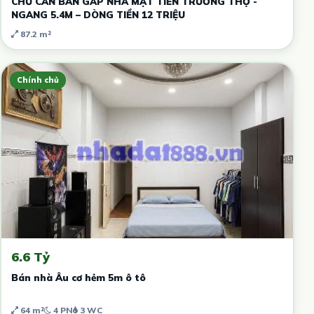
CHỦ CẦN BÁN GẤP NHÀ MẶT TIỀN TRƯƠNG THỌ -
NGANG 5.4M – DÒNG TIỀN 12 TRIỆU
87.2 m²
Chính chủ
6.6 Tỷ
Bán nhà Âu cơ hẻm 5m ô tô
64 m²
4 PN
3 WC