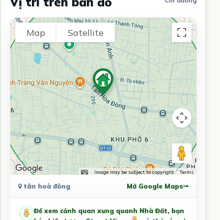
Vị trí trên bản đồ
Chỉ đường
Map
Satellite
Image may be subject to copyright
Terms
tân hoà đông
Mở Google Maps
Để xem cảnh quan xung quanh Nhà Đất, bạn