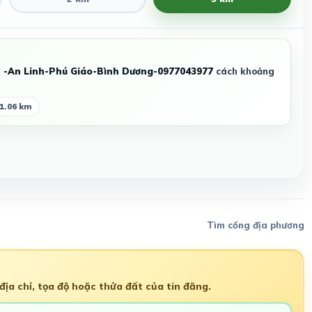
- -An Linh-Phú Giáo-Bình Dương-0977043977
cách khoảng
 1.06 km
Tìm cổng địa phương
ịa chỉ, tọa độ hoặc thửa đất của tin đăng.