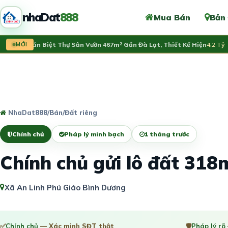
nhaDat
888
Mua Bán
Bản
Cần Bán Biệt Thự Sân Vườn 467m² Gần Đà Lạt, Thiết Kế Hiện
MỚI
4.2 Tỷ
NhaDat888
/
Bán
/
Đất riêng
Chính chủ
Pháp lý minh bạch
1 tháng trước
Chính chủ gửi lô đất 318
Xã An Linh Phú Giáo Bình Dương
✅
Chính chủ
— Xác minh SĐT thật
🛡️
Pháp lý rõ