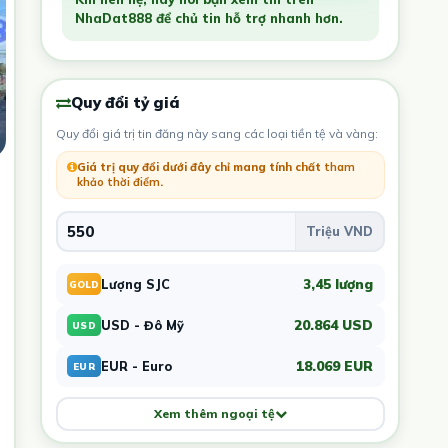
NhaDat888 để chủ tin hỗ trợ nhanh hơn.
Quy đổi tỷ giá
Quy đổi giá trị tin đăng này sang các loại tiền tệ và vàng:
Giá trị quy đổi dưới đây chỉ mang tính chất
tham
khảo thời điểm
.
3,45 lượng
Lượng SJC
GOLD
20.864 USD
USD - Đô Mỹ
USD
18.069 EUR
EUR - Euro
EUR
Xem thêm ngoại tệ