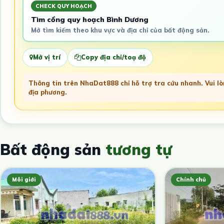
CHECK QUY HOẠCH
Tìm cổng quy hoạch Bình Dương
Mở tìm kiếm theo khu vực và địa chỉ của bất động sản.
Mở vị trí
Copy địa chỉ/toạ độ
Thông tin trên NhaDat888 chỉ hỗ trợ tra cứu nhanh. Vui lòn
địa phương.
Bất động sản
tương tự
Môi giới
Chính chủ