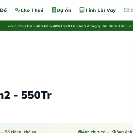
 Đồ
Cho Thuê
Dự Án
Tính Lãi Vay
T
Vừa đăng:
Bán nhà hẻm 409/18/28 tân hòa đông quận Bình Tân
3.75 Tỷ
m2 - 550Tr
— Sổ riêng, thổ cư
📷
Ảnh thực tế
— Không ảnh 