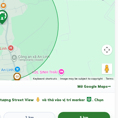
Keyboard shortcuts
Image may be subject to copyright
Terms
Mở Google Maps
 tượng Street View
và thả vào vị trí marker
. Chọn
2 km
5 km