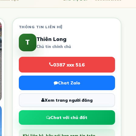
THÔNG TIN LIÊN HỆ
Thiên Long
T
Chủ tin chính chủ
0387 xxx 516
Chat Zalo
Xem trang người đăng
Chat với chủ đất
Khi liên hệ, hãy nói bạn xem tin trên