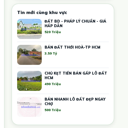
Tin mới cùng khu vực
ĐẤT BD - PHÁP LÝ CHUẨN - GIÁ
HẤP DẪN
520 Triệu
BÁN ĐẤT THỚI HOÀ-TP HCM
3.59 Tỷ
CHỦ KẸT TIỀN BÁN GẤP LÔ ĐẤT
HCM
490 Triệu
BÁN NHANH LÔ ĐẤT ĐẸP NGAY
CHỢ
500 Triệu