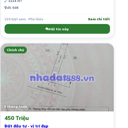
1114 m²
dh 508
226 lượt xem · Phú Giáo
Xem chi tiết
Hỏi tin này
Chính chủ
3 tháng trước
450 Triệu
Đất đầu tư - vị trí đẹp