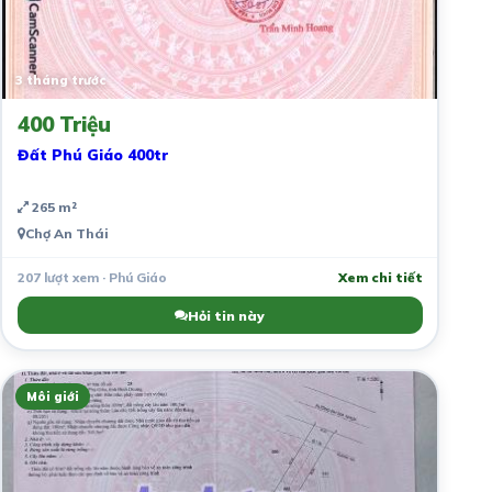
3 tháng trước
400 Triệu
Đất Phú Giáo 400tr
265 m²
Chợ An Thái
207 lượt xem · Phú Giáo
Xem chi tiết
Hỏi tin này
Môi giới