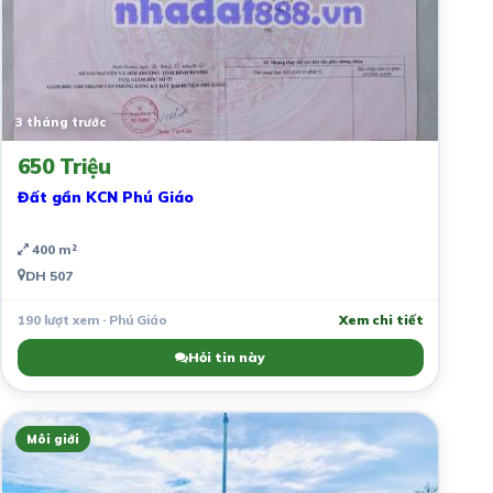
3 tháng trước
650 Triệu
Đất gần KCN Phú Giáo
400 m²
DH 507
190 lượt xem · Phú Giáo
Xem chi tiết
Hỏi tin này
Môi giới