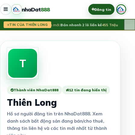
nhaDat
888
Đăng tin
×
Tin mới:
Bán nhanh 2 lô liền kề
455 Triệu
Tin
TIN CỦA THIÊN LONG
T
Thành viên NhaDat888
12 tin đang hiển thị
Thiên Long
Hồ sơ người đăng tin trên NhaDat888. Xem
danh sách bất động sản đang bán/cho thuê,
thông tin liên hệ và các tin mới nhất từ thành