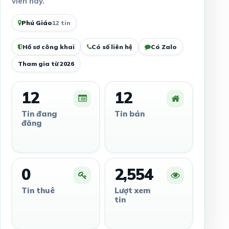
viên này.
Phú Giáo
12 tin
Hồ sơ công khai
Có số liên hệ
Có Zalo
Tham gia từ 2026
12
12
Tin đang
Tin bán
đăng
0
2,554
Tin thuê
Lượt xem
tin