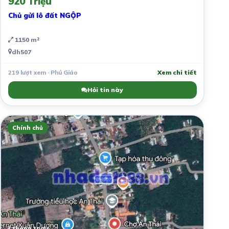
920 Triệu
Chủ gửi lô đất NGỘP
1150 m²
dh507
219 lượt xem · Phú Giáo
Xem chi tiết
Hỏi tin này
Chính chủ
3 tháng trước