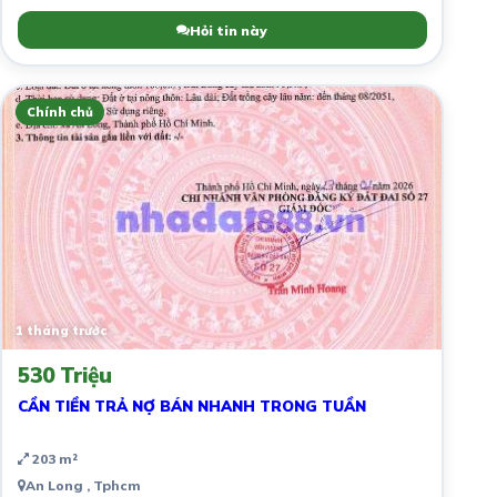
Hỏi tin này
Chính chủ
1 tháng trước
530 Triệu
CẦN TIỀN TRẢ NỢ BÁN NHANH TRONG TUẦN
203 m²
An Long , Tphcm