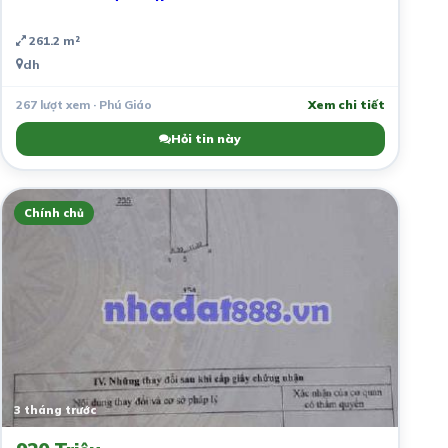
261.2 m²
dh
267 lượt xem · Phú Giáo
Xem chi tiết
Hỏi tin này
Chính chủ
3 tháng trước