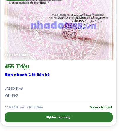
25 ngày trước
455 Triệu
Bán nhanh 2 lô liền kề
260.5 m²
dh507
115 lượt xem · Phú Giáo
Xem chi tiết
Hỏi tin này