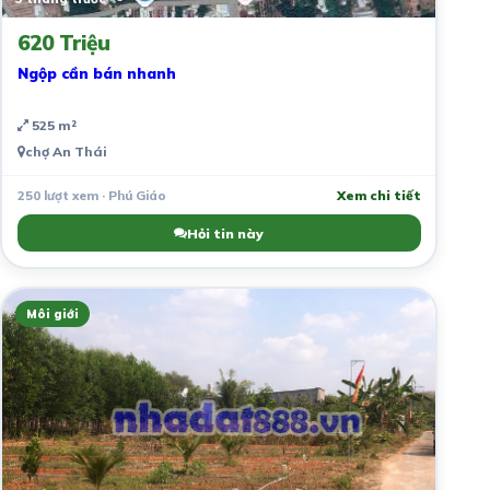
620 Triệu
Ngộp cần bán nhanh
525 m²
chợ An Thái
250 lượt xem · Phú Giáo
Xem chi tiết
Hỏi tin này
Môi giới