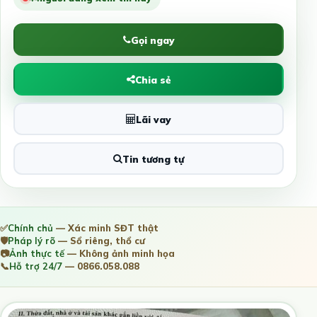
Gọi ngay
Chia sẻ
Lãi vay
Tin tương tự
✅
Chính chủ
— Xác minh SĐT thật
🛡️
Pháp lý rõ
— Sổ riêng, thổ cư
📷
Ảnh thực tế
— Không ảnh minh họa
📞
Hỗ trợ 24/7
— 0866.058.088