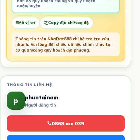
Bản đồ quy hoạch chung và quy hoạch
quận/huyện.
Mở vị trí
Copy địa chỉ/toạ độ
Thông tin trên NhaDat888 chỉ hỗ trợ tra cứu
nhanh. Vui lòng đối chiếu dữ liệu chính thức tại
cơ quan/cổng quy hoạch địa phương.
THÔNG TIN LIÊN HỆ
phuntainam
p
Người đăng tin
0868 xxx 039