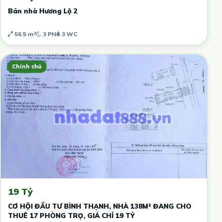
Bán nhà Hương Lộ 2
56.5 m²
3 PN
3 WC
Chính chủ
19 Tỷ
CƠ HỘI ĐẦU TƯ BÌNH THẠNH, NHÀ 138M² ĐANG CHO
THUÊ 17 PHÒNG TRỌ, GIÁ CHỈ 19 TỶ