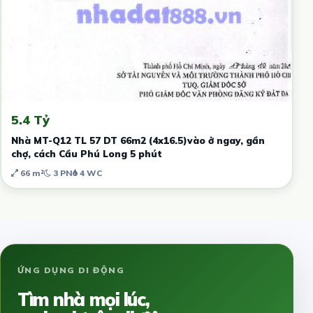
5.4 Tỷ
Nhà MT-Q12 TL 57 DT 66m2 (4x16.5)vào ở ngay, gần
chợ, cách Cầu Phú Long 5 phút
66 m²
3 PN
4 WC
ỨNG DỤNG DI ĐỘNG
Tìm nhà mọi lúc,