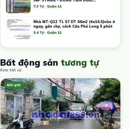
5M- 3TẦNG - DÒNG TIỀN DƯỚI
20TR/THÁNG -
7.3 Tỷ · Quận 11
Nhà MT-Q12 TL 57 DT 66m2 (4x16.5)vào ở
ngay, gần chợ, cách Cầu Phú Long 5 phút
5.4 Tỷ · Quận 12
Bất động sản
tương tự
Xem tất cả
Môi giới