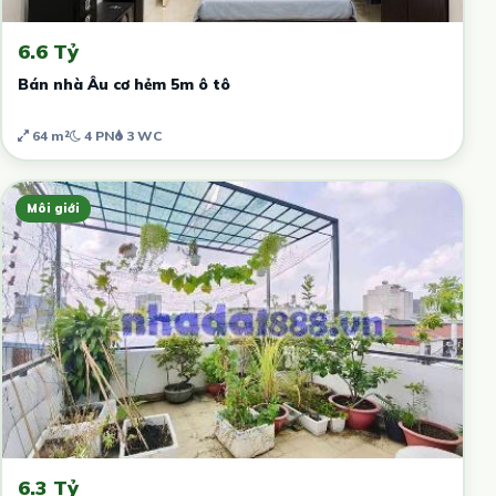
6.6 Tỷ
Bán nhà Âu cơ hẻm 5m ô tô
64 m²
4 PN
3 WC
Môi giới
6.3 Tỷ