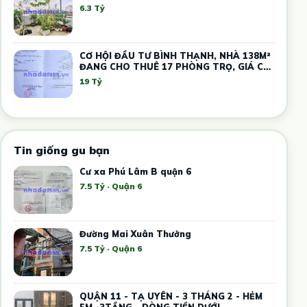
6.3 Tỷ
CƠ HỘI ĐẦU TƯ BÌNH THẠNH, NHÀ 138M²
ĐANG CHO THUÊ 17 PHÒNG TRỌ, GIÁ CHỈ
19 TỶ
19 Tỷ
Tin giống gu bạn
Cư xa Phú Lâm B quận 6
7.5 Tỷ · Quận 6
Đường Mai Xuân Thưởng
7.5 Tỷ · Quận 6
QUẬN 11 - TẠ UYÊN - 3 THÁNG 2 - HẺM