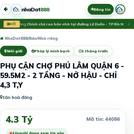
nhaDat
888
Đăng tin
×
Vừa đăng:
MỚI
Chính chủ rao bán nhà tại đường Lê Duẩn - TP Đà Nẵng; D
NhaDat888
/
Bán
/
Nhà riêng
Môi giới
Pháp lý minh bạch
1 tháng trước
PHỤ CẬN CHỢ PHÚ LÂM QUẬN 6 -
59.5M2 - 2 TẦNG - NỞ HẬU - CHỈ
4,3 T,Y
tân hoà đông
4.3 Tỷ
Mã tin: 44086
45
người đang xem tin này