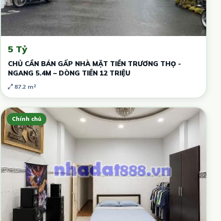
5 Tỷ
CHỦ CẦN BÁN GẤP NHÀ MẶT TIỀN TRƯƠNG THỌ -
NGANG 5.4M – DÒNG TIỀN 12 TRIỆU
87.2 m²
Chính chủ