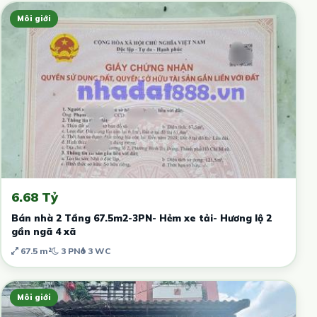
Môi giới
6.68 Tỷ
Bán nhà 2 Tầng 67.5m2-3PN- Hẻm xe tải- Hương lộ 2
gần ngã 4 xã
67.5 m²
3 PN
3 WC
Môi giới