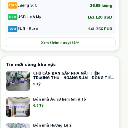
26,99 lượng
Lượng SJC
GOLD
163.120 USD
USD - Đô Mỹ
USD
141.266 EUR
EUR - Euro
EUR
Xem thêm ngoại tệ
Tin mới cùng khu vực
CHỦ CẦN BÁN GẤP NHÀ MẶT TIỀN
TRƯƠNG THỌ - NGANG 5.4M – DÒNG TIỀN
12 TRIỆU
5 Tỷ
Bán nhà Âu cơ hẻm 5m ô tô
6.6 Tỷ
Bán nhà Hương Lộ 2