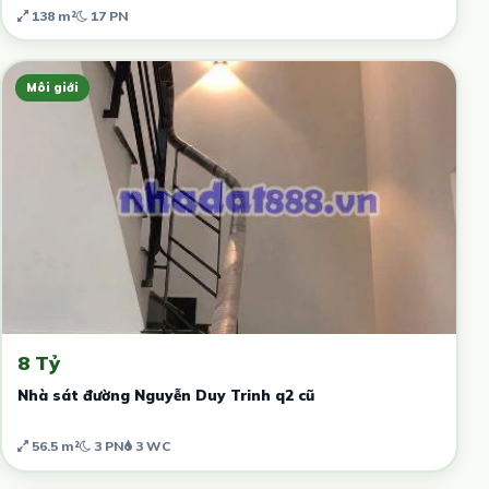
138 m²
17 PN
Môi giới
8 Tỷ
Nhà sát đường Nguyễn Duy Trinh q2 cũ
56.5 m²
3 PN
3 WC