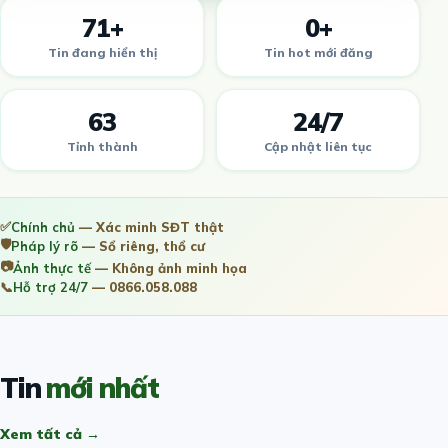
71+
0+
Tin đang hiển thị
Tin hot mới đăng
63
24/7
Tỉnh thành
Cập nhật liên tục
✅
Chính chủ
— Xác minh SĐT thật
🛡️
Pháp lý rõ
— Sổ riêng, thổ cư
📷
Ảnh thực tế
— Không ảnh minh họa
📞
Hỗ trợ 24/7
— 0866.058.088
Tin
mới nhất
Xem tất cả →