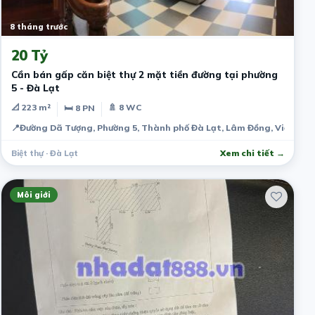
8 tháng trước
20 Tỷ
Cần bán gấp căn biệt thự 2 mặt tiền đường tại phường
5 - Đà Lạt
📐 223 m²
🚿 8 WC
🛏 8 PN
📍
Đường Dã Tượng, Phường 5, Thành phố Đà Lạt, Lâm Đồng, Việt Na
Biệt thự · Đà Lạt
Xem chi tiết →
Môi giới