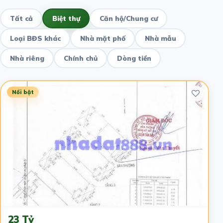
Tất cả
Biệt thự
Căn hộ/Chung cư
Loại BĐS khác
Nhà mặt phố
Nhà mẫu
Nhà riêng
Chính chủ
Dòng tiền
Nổi bật
6 ngày trước
23 Tỷ