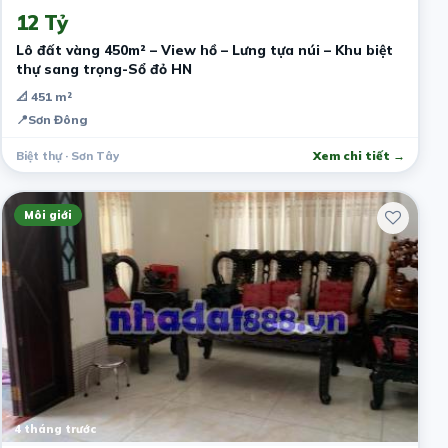
12 Tỷ
Lô đất vàng 450m² – View hồ – Lưng tựa núi – Khu biệt
thự sang trọng-Sổ đỏ HN
📐 451 m²
📍
Sơn Đông
Biệt thự · Sơn Tây
Xem chi tiết →
Môi giới
4 tháng trước