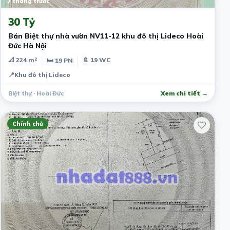
7 tháng trước
30 Tỷ
Bán Biệt thự nhà vườn NV11-12 khu đô thị Lideco Hoài
Đức Hà Nội
📐 224 m²
🚿 19 WC
🛏 19 PN
📍
Khu đô thị Lideco
Biệt thự · Hoài Đức
Xem chi tiết →
Chính chủ