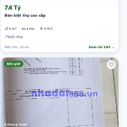
7.6 Tỷ
Bán biệt thự cao cấp
📐 4 m²
🚿 4 WC
🛏 4 PN
📍
biệt thự
Biệt thự · Dĩ An
Xem chi tiết →
Môi giới
6 tháng trước