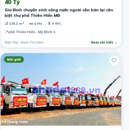
40 Tỷ
Gia Đình chuyển sinh sống nước ngoài cần bán lại căn
biệt thự phố Thiên Hiền MĐ
📐 135.2 m²
🚿 4 WC
🛏 4 PN
📍
phố Thiên Hiền , Mỹ Đình 1
Biệt thự · Nam Từ Liêm
Xem chi tiết →
Môi giới
3 tháng trước