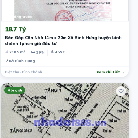
10 tháng trước
18.7 Tỷ
Bán Gấp Căn Nhà 11m x 20m Xã Bình Hưng huyện bình
chánh tphcm giá đầu tư
📐 218.5 m²
🚿 4 WC
🛏 3 PN
📍
Xã Bình Hưng
Biệt thự · Bình Chánh
Xem chi tiết →
Môi giới