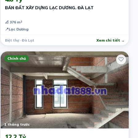
BÁN ĐẤT XÂY DỰNG LẠC DƯƠNG. ĐÀ LẠT
📐 376 m²
📍
Lạc Dương
Biệt thự · Đà Lạt
Xem chi tiết →
Chính chủ
1 tháng trước
12.2 Tỷ