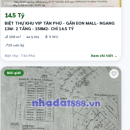
7 tháng trước
14.5 Tỷ
BIỆT THỰ KHU VIP TÂN PHÚ - GẦN EON MALL- NGANG
13M- 2 TẦNG - 158M2- CHỈ 14.5 TỶ
📐 158 m²
🚿 5 WC
🛏 5 PN
📍
25 sơn kỳ
Biệt thự · Tân Phú
Xem chi tiết →
Môi giới