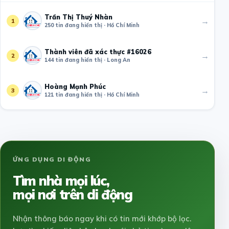
Trần Thị Thuý Nhàn
→
1
250 tin đang hiển thị · Hồ Chí Minh
Thành viên đã xác thực #16026
→
2
144 tin đang hiển thị · Long An
Hoàng Mạnh Phúc
→
3
121 tin đang hiển thị · Hồ Chí Minh
ỨNG DỤNG DI ĐỘNG
Tìm nhà mọi lúc,
mọi nơi trên di động
Nhận thông báo ngay khi có tin mới khớp bộ lọc.