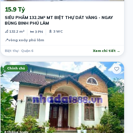
15.9 Tỷ
SIÊU PHẨM 132.2M² MT BIỆT THỰ DÁT VÀNG - NGAY
BÙNG BINH PHÚ LÂM
📐 132.2 m²
🚿 3 WC
🛏 3 PN
📍
vòng xoáy phú lâm
Biệt thự · Quận 6
Xem chi tiết →
Chính chủ
6 tháng trước