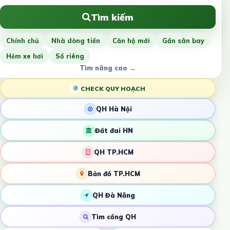
Tìm kiếm
Chính chủ
Nhà dòng tiền
Căn hộ mới
Gần sân bay
Hẻm xe hơi
Sổ riêng
Tìm nâng cao →
CHECK QUY HOẠCH
QH Hà Nội
Đất đai HN
QH TP.HCM
Bản đồ TP.HCM
QH Đà Nẵng
Tìm cổng QH