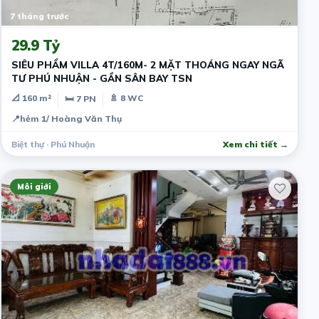
7 tháng trước
29.9 Tỷ
SIÊU PHẨM VILLA 4T/160M- 2 MẶT THOÁNG NGAY NGÃ
TƯ PHÚ NHUẬN - GẦN SÂN BAY TSN
📐 160 m²
🚿 8 WC
🛏 7 PN
📍
hẻm 1/ Hoàng Văn Thụ
Biệt thự · Phú Nhuận
Xem chi tiết →
Môi giới