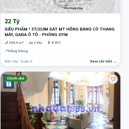
7 tháng trước
22 Tỷ
SIÊU PHẨM ² 3T/210M SÁT MT HỒNG BÀNG CÓ THANG
MÁY, GARA Ô TÔ - PHÒNG GYM
📐 206.4 m²
🚿 8 WC
🛏 7 PN
📍
hồng bàng
Biệt thự · Quận 6
Xem chi tiết →
Chính chủ