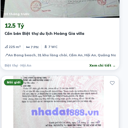
10 tháng trước
12.5 Tỷ
Cần bán Biệt thự du lịch Hoàng Gia villa
📐 225 m²
🚿 7 WC
🛏 7 PN
📍
An Bang beach, 31 khu làng chài, Cẩm An, Hội An, Quảng Nam 560
Biệt thự · Hội An
Xem chi tiết →
Môi giới