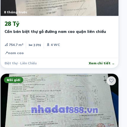
8 tháng trước
28 Tỷ
Cần bán biệt thự gỗ đường nam cao quận liên chiểu
📐 754.7 m²
🚿 4 WC
🛏 3 PN
📍
nam cao
Biệt thự · Liên Chiểu
Xem chi tiết →
Môi giới