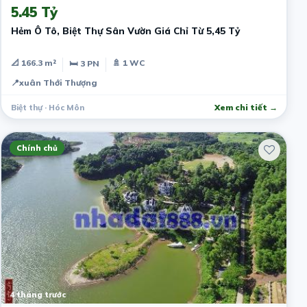
5.45 Tỷ
Hẻm Ô Tô, Biệt Thự Sân Vườn Giá Chỉ Từ 5,45 Tỷ
📐 166.3 m²
🚿 1 WC
🛏 3 PN
📍
xuân Thới Thượng
Biệt thự · Hóc Môn
Xem chi tiết →
Chính chủ
4 tháng trước