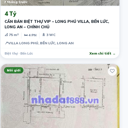
7 tháng trước
4 Tỷ
CẦN BÁN BIỆT THỰ VIP – LONG PHÚ VILLA, BẾN LỨC,
LONG AN – CHÍNH CHỦ
📐 75 m²
🚿 3 WC
🛏 4 PN
📍
VILLA LONG PHÚ, BẾN LỨC, LONG AN
Biệt thự · Bến Lức
Xem chi tiết →
Môi giới