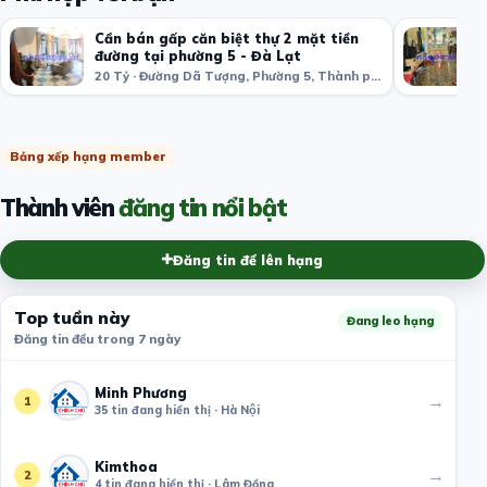
Cần bán gấp căn biệt thự 2 mặt tiền
đường tại phường 5 - Đà Lạt
20 Tỷ · Đường Dã Tượng, Phường 5, Thành phố Đà Lạt, Lâm Đồng, Việt Nam
Bảng xếp hạng member
Thành viên
đăng tin nổi bật
Đăng tin để lên hạng
Top tuần này
Đang leo hạng
Đăng tin đều trong 7 ngày
Minh Phương
→
1
35 tin đang hiển thị · Hà Nội
Kimthoa
→
2
4 tin đang hiển thị · Lâm Đồng