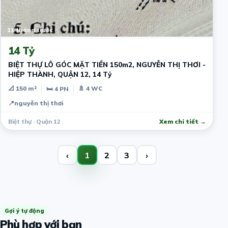
11 tháng trước
14 Tỷ
BIỆT THỰ LÔ GÓC MẶT TIỀN 150m2, NGUYỄN THỊ THƠI -
HIỆP THÀNH, QUẬN 12, 14 Tỷ
📐 150 m²
🚿 4 WC
🛏 4 PN
📍
nguyễn thị thơi
Biệt thự · Quận 12
Xem chi tiết →
‹
1
2
3
›
Gợi ý tự động
Phù hợp với bạn