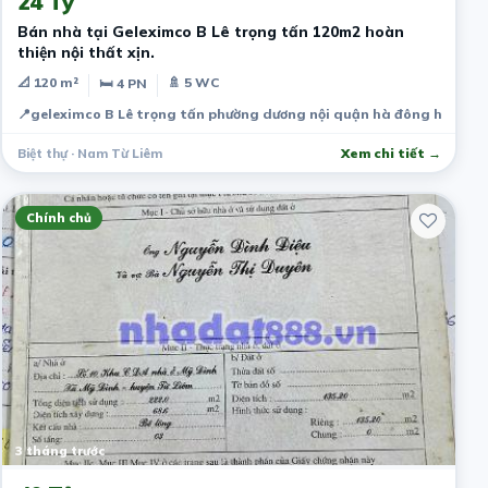
24 Tỷ
Bán nhà tại Geleximco B Lê trọng tấn 120m2 hoàn
thiện nội thất xịn.
📐 120 m²
🚿 5 WC
🛏 4 PN
📍
geleximco B Lê trọng tấn phường dương nội quận hà đông hà nội
Biệt thự · Nam Từ Liêm
Xem chi tiết →
Chính chủ
3 tháng trước