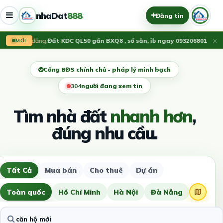
nhaDat
888
Đăng tin
×
Vừa đăng:
Đất KDC QL50 gần BXQ8 , sổ sẵn, ib ngay 0932068012
1.55 T
MỚI
Cổng BĐS chính chủ - pháp lý minh bạch
300
người đang xem tin
Tìm nhà đất
nhanh hơn
,
đúng nhu cầu.
Tất Cả
Mua bán
Cho thuê
Dự án
Toàn quốc
Hồ Chí Minh
Hà Nội
Đà Nẵng