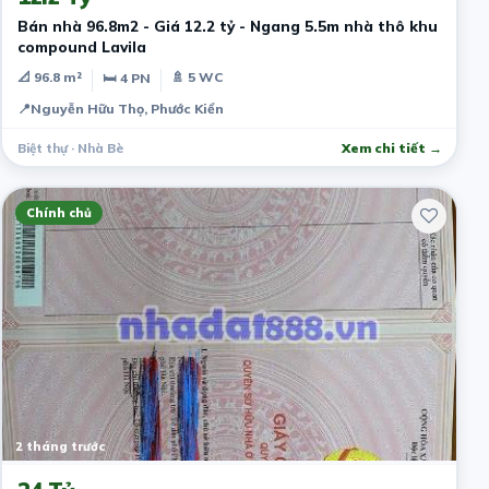
Bán nhà 96.8m2 - Giá 12.2 tỷ - Ngang 5.5m nhà thô khu
compound Lavila
📐 96.8 m²
🚿 5 WC
🛏 4 PN
📍
Nguyễn Hữu Thọ, Phước Kiển
Biệt thự · Nhà Bè
Xem chi tiết →
Chính chủ
2 tháng trước