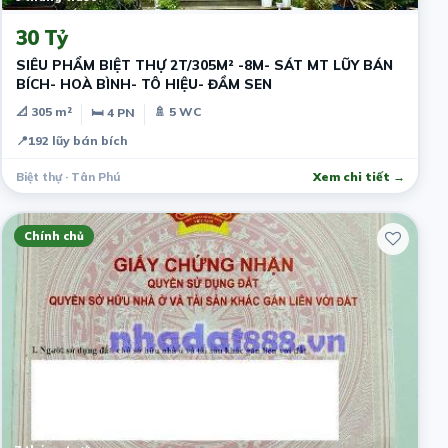
30 Tỷ
SIÊU PHẨM BIỆT THỰ 2T/305M² -8M- SÁT MT LŨY BÁN
BÍCH- HOÀ BÌNH- TÔ HIỆU- ĐẦM SEN
📐 305 m²
🚿 5 WC
🛏 4 PN
📍
192 lũy bán bích
Biệt thự · Tân Phú
Xem chi tiết →
Chính chủ