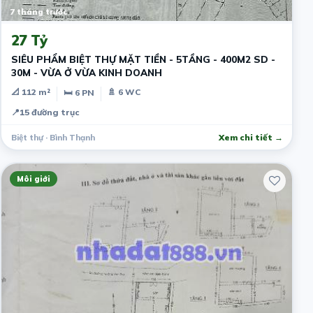
7 tháng trước
27 Tỷ
SIÊU PHẨM BIỆT THỰ MẶT TIỀN - 5TẦNG - 400M2 SD -
30M - VỪA Ở VỪA KINH DOANH
📐 112 m²
🚿 6 WC
🛏 6 PN
📍
15 đường trục
Biệt thự · Bình Thạnh
Xem chi tiết →
Môi giới