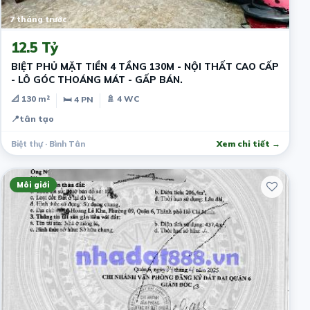
7 tháng trước
12.5 Tỷ
BIỆT PHỦ MẶT TIỀN 4 TẦNG 130M - NỘI THẤT CAO CẤP
- LÔ GÓC THOÁNG MÁT - GẤP BÁN.
📐 130 m²
🚿 4 WC
🛏 4 PN
📍
tân tạo
Biệt thự · Bình Tân
Xem chi tiết →
Môi giới