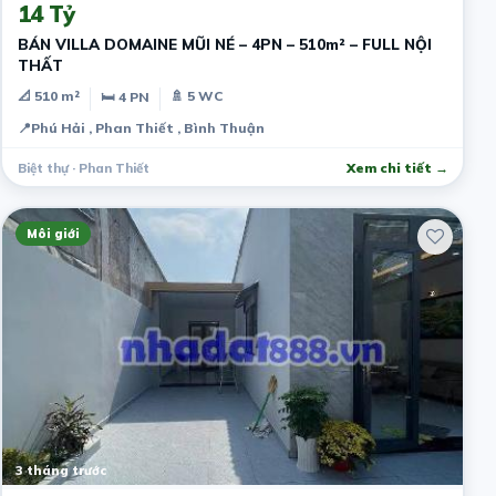
14 Tỷ
BÁN VILLA DOMAINE MŨI NÉ – 4PN – 510m² – FULL NỘI
THẤT
📐 510 m²
🚿 5 WC
🛏 4 PN
📍
Phú Hải , Phan Thiết , Bình Thuận
Biệt thự · Phan Thiết
Xem chi tiết →
Môi giới
3 tháng trước