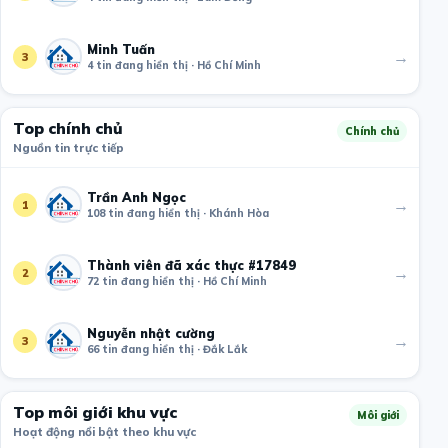
Minh Tuấn
→
3
4 tin đang hiển thị · Hồ Chí Minh
Top chính chủ
Chính chủ
Nguồn tin trực tiếp
Trần Anh Ngọc
→
1
108 tin đang hiển thị · Khánh Hòa
Thành viên đã xác thực #17849
→
2
72 tin đang hiển thị · Hồ Chí Minh
Nguyễn nhật cường
→
3
66 tin đang hiển thị · Đắk Lắk
Top môi giới khu vực
Môi giới
Hoạt động nổi bật theo khu vực