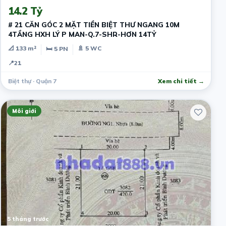
14.2 Tỷ
# 21 CĂN GÓC 2 MẶT TIỀN BIỆT THƯ NGANG 10M
4TẦNG HXH LÝ P MAN-Q.7-SHR-HƠN 14TỶ
📐 133 m²
🚿 5 WC
🛏 5 PN
📍
21
Biệt thự · Quận 7
Xem chi tiết →
Môi giới
5 tháng trước