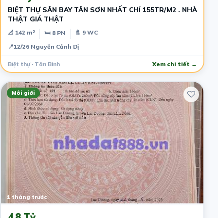
BIỆT THỰ SÂN BAY TÂN SƠN NHẤT CHỈ 155TR/M2 . NHÀ
THẬT GIÁ THẬT
📐 142 m²
🚿 9 WC
🛏 8 PN
📍
12/26 Nguyễn Cảnh Dị
Biệt thự · Tân Bình
Xem chi tiết →
Môi giới
1 tháng trước
4.8 Tỷ