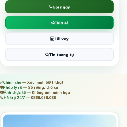
Gọi ngay
Chia sẻ
Lãi vay
Tin tương tự
✅
Chính chủ
— Xác minh SĐT thật
🛡️
Pháp lý rõ
— Sổ riêng, thổ cư
📷
Ảnh thực tế
— Không ảnh minh họa
📞
Hỗ trợ 24/7
— 0866.058.088