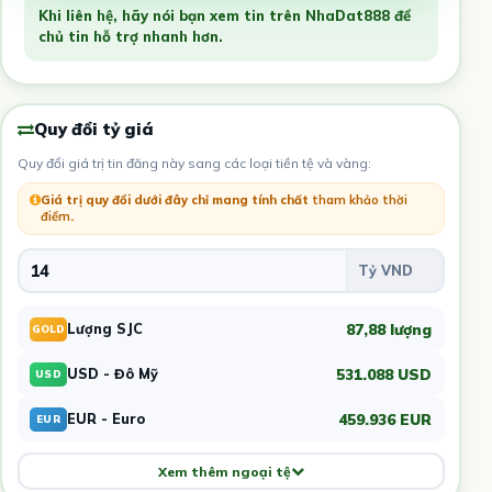
Khi liên hệ, hãy nói bạn xem tin trên NhaDat888 để
chủ tin hỗ trợ nhanh hơn.
Quy đổi tỷ giá
Quy đổi giá trị tin đăng này sang các loại tiền tệ và vàng:
Giá trị quy đổi dưới đây chỉ mang tính chất
tham khảo thời
điểm
.
87,88 lượng
Lượng SJC
GOLD
531.088 USD
USD - Đô Mỹ
USD
459.936 EUR
EUR - Euro
EUR
Xem thêm ngoại tệ