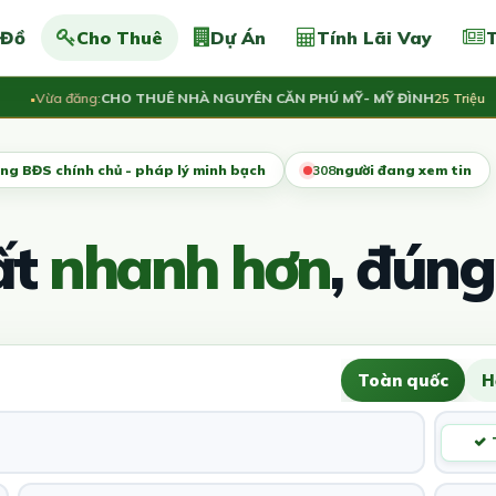
 Đồ
Cho Thuê
Dự Án
Tính Lãi Vay
T
Vừa đăng:
CHO THUÊ NHÀ NGUYÊN CĂN PHÚ MỸ- MỸ ĐÌNH
25 Triệu
V
ng BĐS chính chủ - pháp lý minh bạch
306
người đang xem tin
ất
nhanh hơn
, đúng
Toàn quốc
H