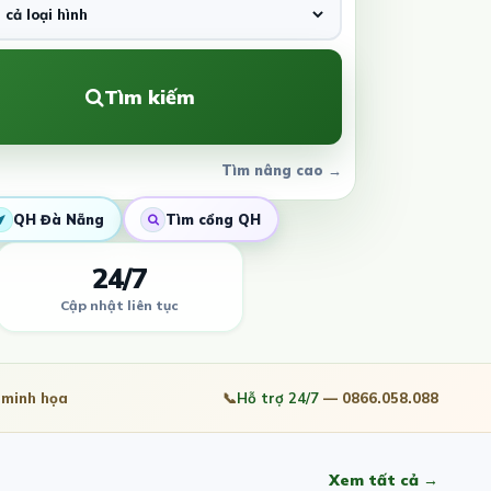
Tìm kiếm
Tìm nâng cao →
QH Đà Nẵng
Tìm cổng QH
24/7
Cập nhật liên tục
minh họa
📞
Hỗ trợ 24/7
— 0866.058.088
Xem tất cả →