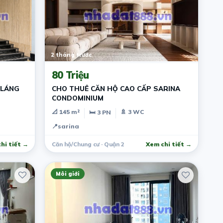
2 tháng trước
80 Triệu
 LÁNG
CHO THUÊ CĂN HỘ CAO CẤP SARINA
CONDOMINIUM
📐 145 m²
🚿 3 WC
🛏 3 PN
📍
sarina
hi tiết →
Căn hộ/Chung cư · Quận 2
Xem chi tiết →
Môi giới