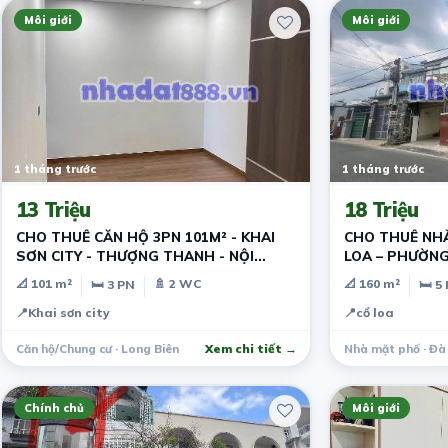
Môi giới
Môi giới
1 tháng trước
1 tháng trước
13 Triệu
18 Triệu
CHO THUÊ CĂN HỘ 3PN 101M² - KHAI
CHO THUÊ NHÀ
SƠN CITY - THƯỢNG THANH - NỘI
LOA – PHƯỜNG
THẤT CƠ BẢN
📐 101 m²
🚿 2 WC
📐 160 m²
🛏 3 PN
🛏 5
📍
Khai sơn city
📍
cổ loa
Căn hộ/Chung cư · Long Biên
Xem chi tiết →
Nhà mặt phố · Đà
Chính chủ
Môi giới