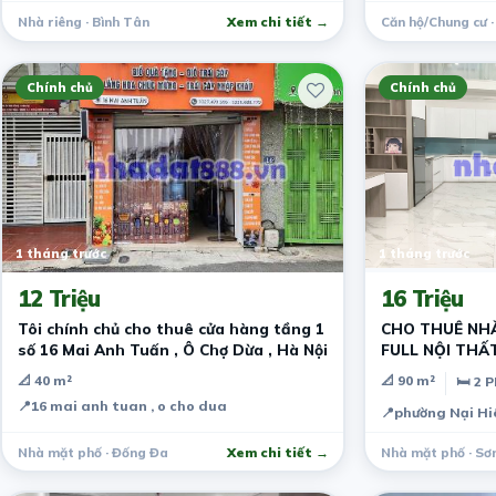
Nhà riêng · Bình Tân
Xem chi tiết →
Căn hộ/Chung cư 
Chính chủ
Chính chủ
1 tháng trước
1 tháng trước
12 Triệu
16 Triệu
Tôi chính chủ cho thuê cửa hàng tầng 1
CHO THUÊ NH
số 16 Mai Anh Tuấn , Ô Chợ Dừa , Hà Nội
FULL NỘI THẤ
📐 40 m²
📐 90 m²
🛏 2 
📍
16 mai anh tuan , o cho dua
📍
phường Nại Hi
Nhà mặt phố · Đống Đa
Xem chi tiết →
Nhà mặt phố · Sơ