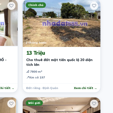
Chính chủ
2 tháng trước
13 Triệu
HỒ -
Cho thuê đất mặt tiền quốc lộ 20 diện
tích lớn
📐 7800 m²
📍
Km sô 197
hi tiết →
Đất riêng · Định Quán
Xem chi tiết →
Môi giới