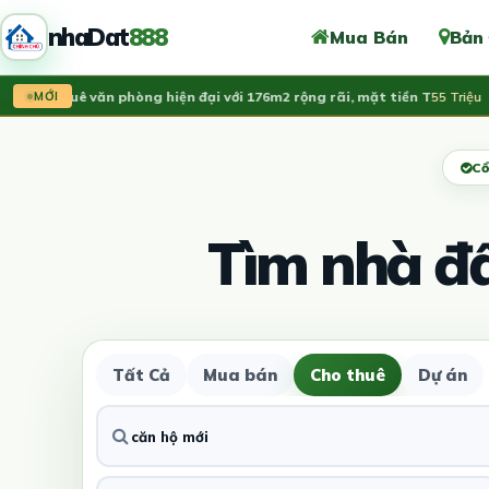
nhaDat
888
Mua Bán
Bản
o thuê văn phòng hiện đại với 176m2 rộng rãi, mặt tiền T
55 Triệu
MỚI
Cổ
Tìm nhà đ
Tất Cả
Mua bán
Cho thuê
Dự án