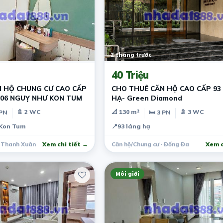
2 tháng trước
40 Triệu
 HỘ CHUNG CƯ CAO CẤP
CHO THUÊ CĂN HỘ CAO CẤP 93
106 NGUỴ NHƯ KON TUM
HẠ- Green Diamond
🚿 2 WC
📐 130 m²
🚿 3 WC
 PN
🛏 3 PN
 Kon Tum
📍
93 láng hạ
· Thanh Xuân
Xem chi tiết →
Căn hộ/Chung cư · Đống Đa
Xem c
Môi giới