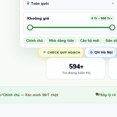
Toàn quốc
Khoảng giá
0 Tr - 500 Tr+
Chính chủ
Nhà dòng tiền
Căn hộ mới
Gần s
QH Hà Nội
CHECK QUY HOẠCH
594+
Tin đang hiển thị
🛡️
✅
Chính chủ
— Xác minh SĐT thật
Pháp lý rõ