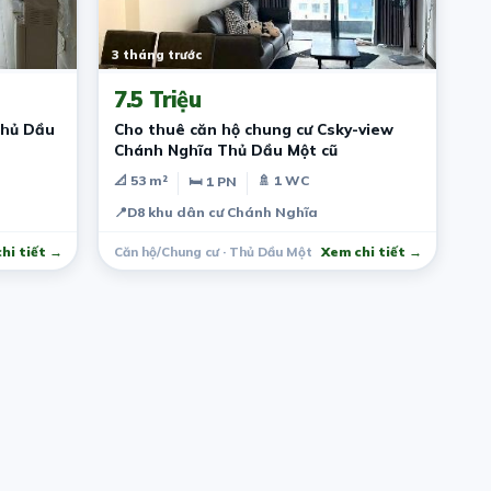
3 tháng trước
7.5 Triệu
Thủ Dầu
Cho thuê căn hộ chung cư Csky-view
Chánh Nghĩa Thủ Dầu Một cũ
📐 53 m²
🚿 1 WC
🛏 1 PN
📍
D8 khu dân cư Chánh Nghĩa
hi tiết →
Căn hộ/Chung cư · Thủ Dầu Một
Xem chi tiết →