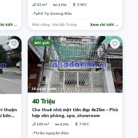
📐 43 m²
🚿 3 WC
🛏 3 PN
📍
phố Tạ Quang Bửu
hi tiết →
Nhà riêng · Hai Bà Trưng
Xem chi tiết →
Môi giới
26 ngày trước
40 Triệu
rí thuận
Cho thuê nhà mặt tiền đẹp 4x25m – Phù
ư bốn
hợp văn phòng, spa, showroom
📐 100 m²
🚿 7 WC
🛏 6 PN
📍
trần nguyên đán