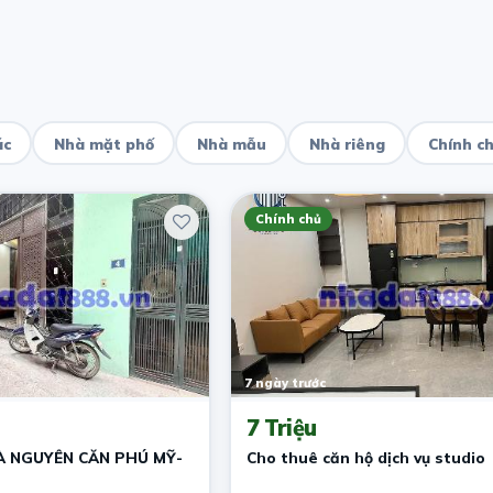
ác
Nhà mặt phố
Nhà mẫu
Nhà riêng
Chính c
Chính chủ
7 ngày trước
7 Triệu
À NGUYÊN CĂN PHÚ MỸ-
Cho thuê căn hộ dịch vụ studio