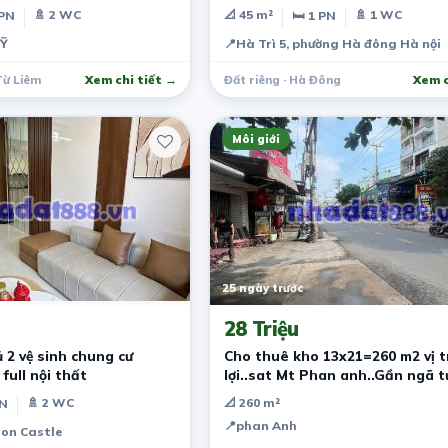
🚿 2 WC
📐 45 m²
🚿 1 WC
 PN
🛏 1 PN
Ỹ
📍
Hà Trì 5, phường Hà đông Hà nội
Từ Liêm
Xem chi tiết →
Đất riêng · Hà Đông
Xem c
Môi giới
25 ngày trước
28 Triệu
 2 vệ sinh chung cư
Cho thuê kho 13x21=260 m2 vị t
full nội thất
lợi..sat Mt Phan anh..Gần ngã t
xã…
🚿 2 WC
📐 260 m²
PN
📍
phan Anh
on Castle