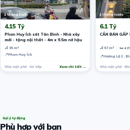
2 tháng trước
2 tháng trước
4.15 Tỷ
6.1 Tỷ
Phan Huy Ích sát Tân Bình - Nhà xây
CẦN BÁN GẤP 
mới - tặng nội thất - 4m x 9.5m nở hậu
📐 35 m²
📐 57 m²
🛏 4 
📍
Phan Huy Ích
📍
Hương Lộ 2 , B
Nhà mặt phố · Gò Vấp
Xem chi tiết →
Nhà mặt phố · Bì
Gợi ý tự động
Phù hợp với bạn