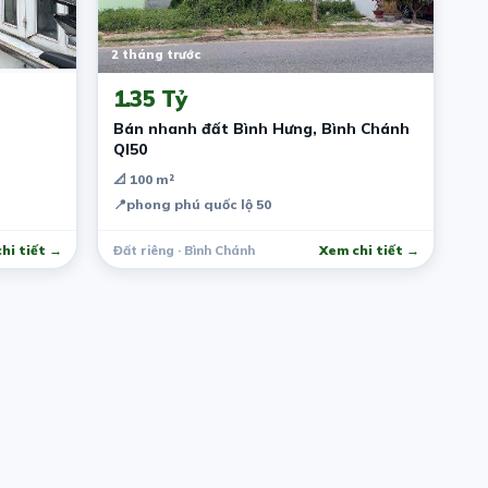
2 tháng trước
1.35 Tỷ
Bán nhanh đất Bình Hưng, Bình Chánh
Ql50
📐 100 m²
📍
phong phú quốc lộ 50
hi tiết →
Đất riêng · Bình Chánh
Xem chi tiết →