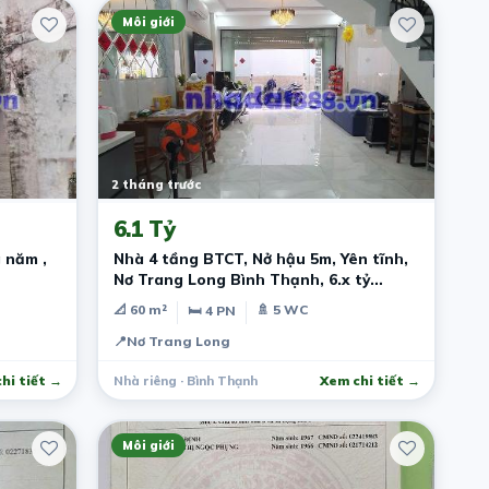
Môi giới
2 tháng trước
6.1 Tỷ
Nhà 4 tầng BTCT, Nở hậu 5m, Yên tĩnh,
Nơ Trang Long Bình Thạnh, 6.x tỷ
thương lượng mạnh
📐 60 m²
🚿 5 WC
🛏 4 PN
📍
Nơ Trang Long
hi tiết →
Nhà riêng · Bình Thạnh
Xem chi tiết →
Môi giới