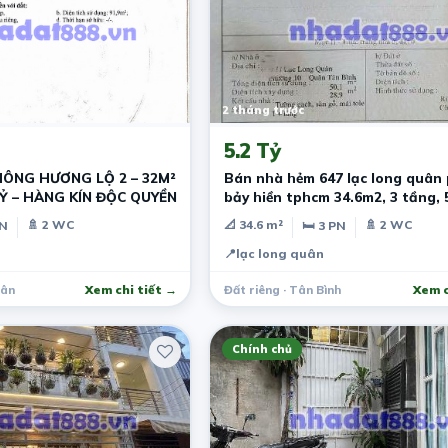
2 tháng trước
5.2 Tỷ
HÔNG HƯƠNG LỘ 2 – 32M²
Bán nhà hẻm 647 lạc long quân
 TỶ – HÀNG KÍN ĐỘC QUYỀN
bảy hiền tphcm 34.6m2, 3 tầng, 5
🚿 2 WC
📐 34.6 m²
🚿 2 WC
PN
🛏 3 PN
📍
lạc long quân
Tân
Xem chi tiết →
Đất riêng · Tân Bình
Xem c
Chính chủ