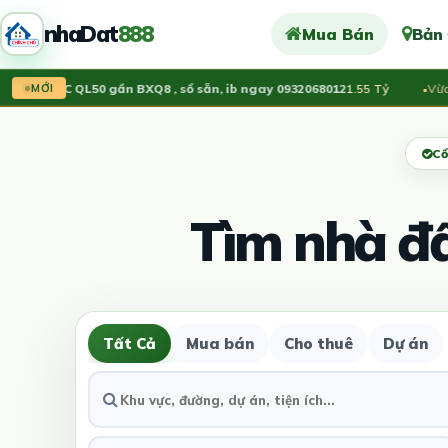
nhaDat
888
Mua Bán
Bản
ất KDC QL50 gần BXQ8 , sổ sẵn, ib ngay 0932068012
1.55 Tỷ
Vừa đăn
MỚI
Cổ
Tìm nhà đ
Tất Cả
Mua bán
Cho thuê
Dự án