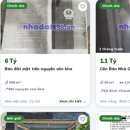
Chính chủ
Chính chủ
2 tháng trước
2 tháng trước
6 Tỷ
1.1 Tỷ
Bán đất mặt tiền nguyễn văn kha
Cần Bán Nhà 
📐 658 m²
📐 69 m²
🛏 3 
📍
981 nguyen van kha
📍
Xã Bình Chánh
Nhà mặt phố · Củ Chi
Xem chi tiết →
Nhà riêng · Bình 
Môi giới
Chính chủ