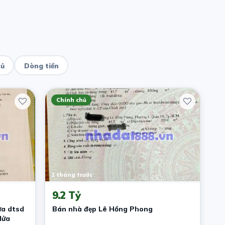
hủ
Dòng tiền
Chính chủ
2 tháng trước
9.2 Tỷ
ửa dtsd
Bán nhà đẹp Lê Hồng Phong
lửa