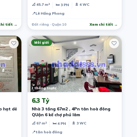
📐 45.7 m²
🚿 4 WC
🛏 3 PN
📍
Lê Hồng Phong
hi tiết →
Đất riêng · Quận 10
Xem chi tiết →
Môi giới
2 tháng trước
6.3 Tỷ
p hạt dẻ
Nhà 3 tầng 67m2 , 4Pn tân hoà đông
QUận 6 kế chợ phú lâm
📐 67 m²
🚿 3 WC
🛏 4 PN
📍
tân hoà đông