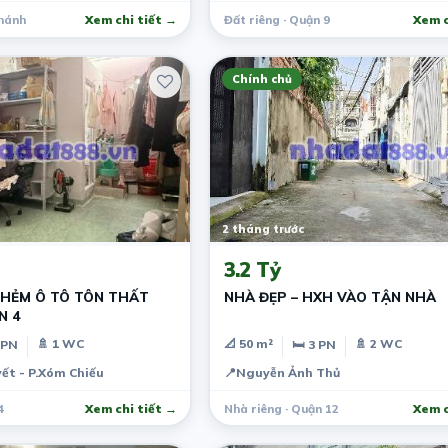
Chánh
Xem chi tiết →
Đất riêng · Quận 9
Xem c
Chính chủ
2 tháng trước
3.2 Tỷ
 HẺM Ô TÔ TÔN THẤT
NHÀ ĐẸP – HXH VÀO TẬN NHÀ
N 4
🚿 1 WC
📐 50 m²
🚿 2 WC
 PN
🛏 3 PN
ết - P.Xóm Chiếu
📍
Nguyễn Ảnh Thủ
4
Xem chi tiết →
Nhà riêng · Quận 12
Xem c