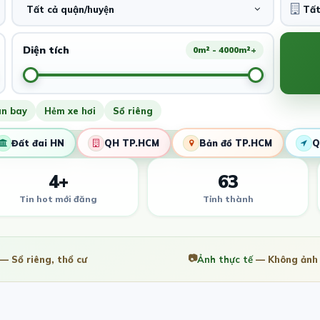
Tất cả quận/huyện
Diện tích
0m² - 4000m²+
ân bay
Hẻm xe hơi
Sổ riêng
Đất đai HN
QH TP.HCM
Bản đồ TP.HCM
Q
4+
63
Tin hot mới đăng
Tỉnh thành
📷
— Sổ riêng, thổ cư
Ảnh thực tế
— Không ảnh 