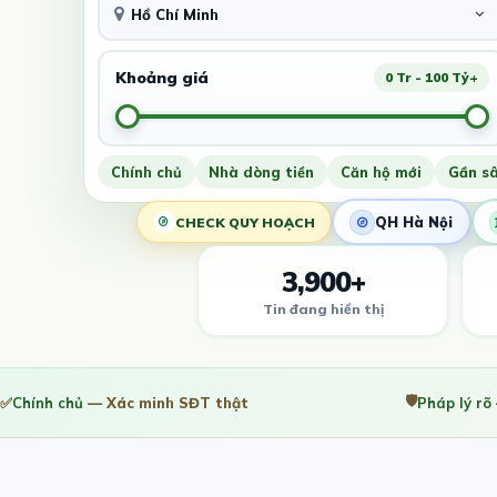
Hồ Chí Minh
Khoảng giá
0 Tr - 100 Tỷ+
Chính chủ
Nhà dòng tiền
Căn hộ mới
Gần s
QH Hà Nội
CHECK QUY HOẠCH
3,900+
Tin đang hiển thị
🛡️
✅
Chính chủ
— Xác minh SĐT thật
Pháp lý rõ