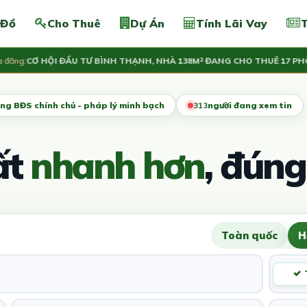
 Đồ
Cho Thuê
Dự Án
Tính Lãi Vay
T
g:
CƠ HỘI ĐẦU TƯ BÌNH THẠNH, NHÀ 138M² ĐANG CHO THUÊ 17 PHÒNG
ng BĐS chính chủ - pháp lý minh bạch
315
người đang xem tin
ất
nhanh hơn
, đúng
Toàn quốc
H