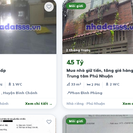
Môi giới
2 tháng trước
4.5 Tỷ
Gấp
Mua nhà giữ tiền, tăng giá hàng năm ,
Trung tâm Phú Nhuận
🚿 1 WC
📐 33 m²
🚿 2 WC
PN
🛏 2 PN
 , Huyện Bình Chánh
📍
Phan Đình Phùng
Chánh
Xem chi tiết →
Nhà riêng · Phú Nhuận
Xem c
Môi giới