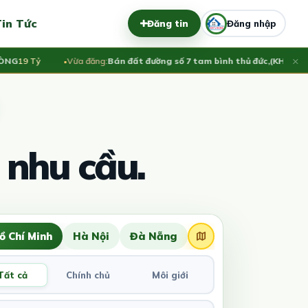
in Tức
Đăng tin
Đăng nhập
×
19 Tỷ
Vừa đăng:
Bán đất đường số 7 tam bình thủ đức,(KHU NHÀ Ở
 nhu cầu.
ồ Chí Minh
Hà Nội
Đà Nẵng
Tất cả
Chính chủ
Môi giới