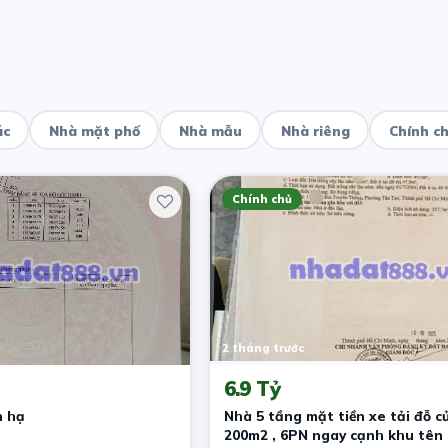
ác
Nhà mặt phố
Nhà mẫu
Nhà riêng
Chính c
Chính chủ
2 tháng trước
6.9 Tỷ
n hạ
Nhà 5 tầng mặt tiền xe tải đỗ c
200m2 , 6PN ngay cạnh khu tên 