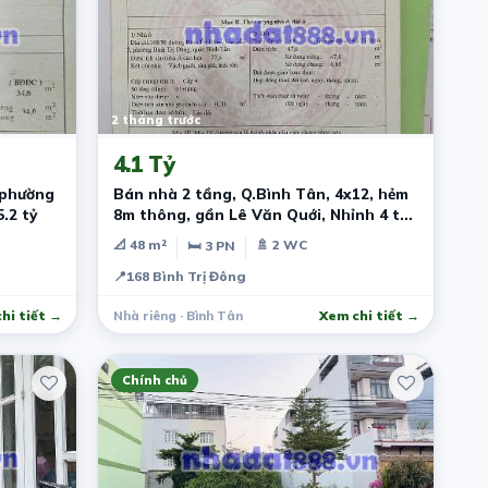
2 tháng trước
4.1 Tỷ
 phường
Bán nhà 2 tầng, Q.Bình Tân, 4x12, hẻm
.2 tỷ
8m thông, gần Lê Văn Quới, Nhỉnh 4 tỷ
(TL)
📐 48 m²
🚿 2 WC
🛏 3 PN
📍
168 Bình Trị Đông
hi tiết →
Nhà riêng · Bình Tân
Xem chi tiết →
Chính chủ