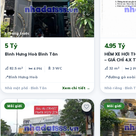
2 tháng trước
2 tháng trước
5 Tỷ
4.95 Tỷ
Bình Hưng Hoà Bình Tân
HẺM XE HƠI T
– GIÁ CHỈ 4.X
📐 82.5 m²
🚿 3 WC
📐 32 m²
🛏 4 PN
🛏 2 
📍
Bình Hưng Hoà
📍
đường gò xoài
Nhà mặt phố · Bình Tân
Xem chi tiết →
Nhà riêng · Bình 
Môi giới
Môi giới