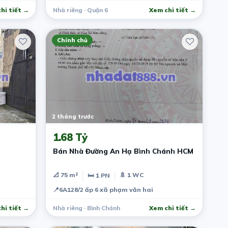
hi tiết →
Nhà riêng · Quận 6
Xem chi tiết →
Chính chủ
2 tháng trước
1.68 Tỷ
Bán Nhà Đường An Hạ Bình Chánh HCM
📐 75 m²
🚿 1 WC
🛏 1 PN
📍
6A128/2 ấp 6 xã phạm văn hai
hi tiết →
Nhà riêng · Bình Chánh
Xem chi tiết →