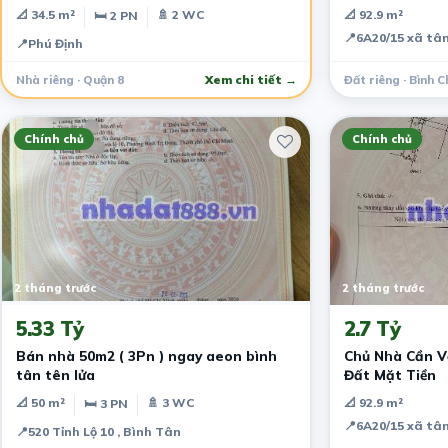
- 2PN,2WC
📐 34.5 m²
🚿 2 WC
📐 92.9 m²
🛏 2 PN
📍
6A20/15 xã tân
📍
Phú Định
Nhà riêng · Quận 8
Xem chi tiết →
Đất riêng · Bình 
Chính chủ
Chính chủ
2 tháng trước
2 tháng trước
5.33 Tỷ
2.7 Tỷ
Bán nhà 50m2 ( 3Pn ) ngay aeon bình
Chủ Nhà Cần V
tân tên lửa
Đất Mặt Tiền
📐 50 m²
🚿 3 WC
📐 92.9 m²
🛏 3 PN
📍
6A20/15 xã tân
📍
520 Tỉnh Lộ 10 , Bình Tân