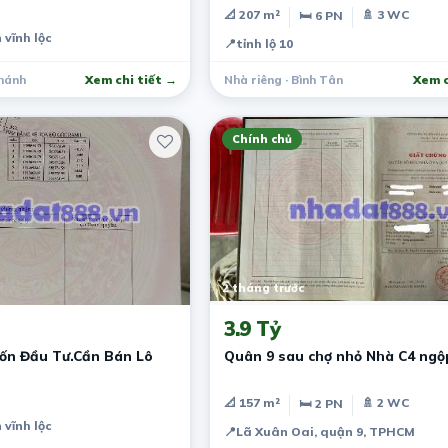
📐 207 m²
🚿 3 WC
🛏 6 PN
 vĩnh lộc
📍
tỉnh lộ 10
Chánh
Xem chi tiết →
Nhà riêng · Bình Tân
Xem c
Chính chủ
2 tháng trước
3.9 Tỷ
ốn Đầu Tư.Cần Bán Lô
Quân 9 sau chợ nhỏ Nhà C4 ngộ
📐 157 m²
🚿 2 WC
🛏 2 PN
 vĩnh lộc
📍
Lã Xuân Oai, quận 9, TPHCM