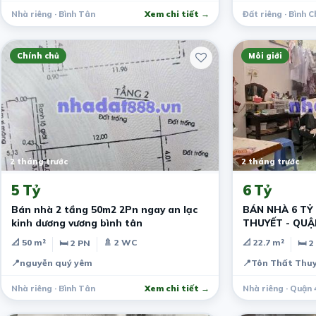
Nhà riêng · Bình Tân
Xem chi tiết →
Đất riêng · Bình 
Chính chủ
Môi giới
2 tháng trước
2 tháng trước
5 Tỷ
6 Tỷ
Bán nhà 2 tầng 50m2 2Pn ngay an lạc
BÁN NHÀ 6 TỶ
kinh dương vương bình tân
THUYẾT - QUẬ
📐 50 m²
🚿 2 WC
📐 22.7 m²
🛏 2 PN
🛏 2
📍
nguyễn quý yêm
📍
Tôn Thất Thuy
Nhà riêng · Bình Tân
Xem chi tiết →
Nhà riêng · Quận 