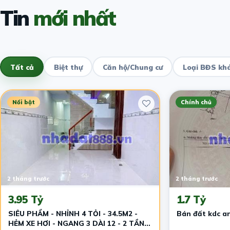
Tin
mới nhất
Tất cả
Biệt thự
Căn hộ/Chung cư
Loại BĐS kh
Nổi bật
Chính chủ
2 tháng trước
2 tháng trước
3.95 Tỷ
1.7 Tỷ
SIÊU PHẨM - NHỈNH 4 TỎI - 34.5M2 -
Bán đất kdc a
HẺM XE HƠI - NGANG 3 DÀI 12 - 2 TẦNG