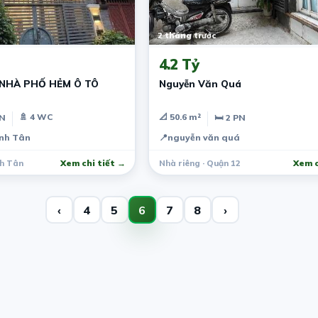
2 tháng trước
4.2 Tỷ
NHÀ PHỐ HẺM Ô TÔ
Nguyễn Văn Quá
🚿 4 WC
📐 50.6 m²
PN
🛏 2 PN
ình Tân
📍
nguyễn văn quá
nh Tân
Xem chi tiết →
Nhà riêng · Quận 12
Xem c
‹
4
5
6
7
8
›