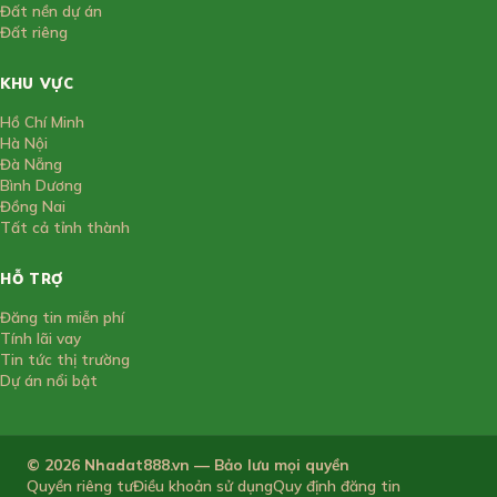
Đất nền dự án
Đất riêng
KHU VỰC
Hồ Chí Minh
Hà Nội
Đà Nẵng
Bình Dương
Đồng Nai
Tất cả tỉnh thành
HỖ TRỢ
Đăng tin miễn phí
Tính lãi vay
Tin tức thị trường
Dự án nổi bật
© 2026 Nhadat888.vn — Bảo lưu mọi quyền
Quyền riêng tư
Điều khoản sử dụng
Quy định đăng tin