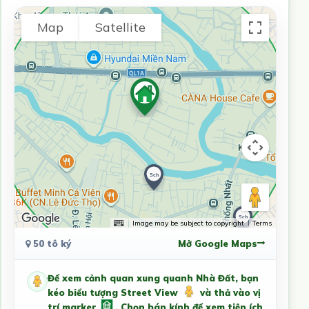
Map
Satellite
Image may be subject to copyright
Terms
50 tô ký
Mở Google Maps
Để xem cảnh quan xung quanh Nhà Đất, bạn
kéo biểu tượng Street View
và thả vào vị
trí marker
. Chọn bán kính để xem tiện ích