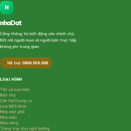
N
nhaDat
888
Cổng thông tin bất động sản chính chủ.
Kết nối người mua và người bán trực tiếp,
không phí trung gian.
Hỗ trợ: 0866.058.088
LOẠI HÌNH
Tất cả loại hình
Biệt thự
Căn hộ/Chung cư
Loại BĐS khác
Nhà mặt phố
Nhà mẫu
Nhà riêng
Trang trại, khu nghỉ dưỡng