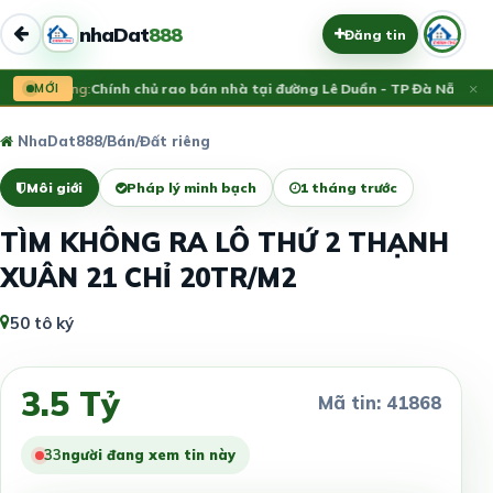
nhaDat
888
Đăng tin
×
Vừa đăng:
MỚI
Chính chủ rao bán nhà tại đường Lê Duẩn - TP Đà Nẵng; DT 
NhaDat888
/
Bán
/
Đất riêng
Môi giới
Pháp lý minh bạch
1 tháng trước
TÌM KHÔNG RA LÔ THỨ 2 THẠNH
XUÂN 21 CHỈ 20TR/M2
50 tô ký
3.5 Tỷ
Mã tin: 41868
33
người đang xem tin này