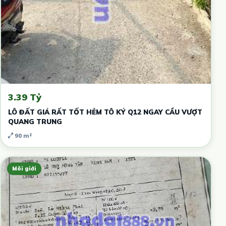
3.39 Tỷ
LÔ ĐẤT GIÁ RẤT TỐT HẺM TÔ KÝ Q12 NGAY CẦU VƯỢT
QUANG TRUNG
90 m²
Môi giới