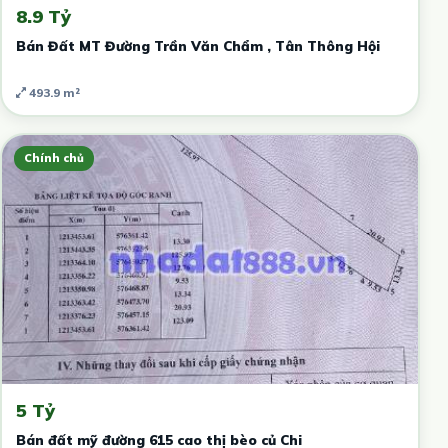
8.9 Tỷ
Bán Đất MT Đường Trần Văn Chẩm , Tân Thông Hội
493.9 m²
Chính chủ
5 Tỷ
Bán đất mỹ đường 615 cao thị bèo củ Chi