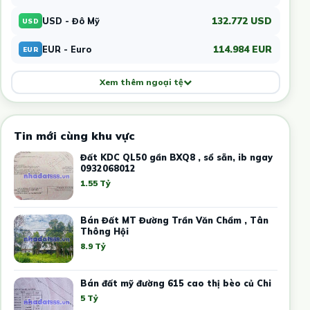
132.772 USD
USD - Đô Mỹ
USD
114.984 EUR
EUR - Euro
EUR
Xem thêm ngoại tệ
Tin mới cùng khu vực
Đất KDC QL50 gần BXQ8 , sổ sẵn, ib ngay
0932068012
1.55 Tỷ
Bán Đất MT Đường Trần Văn Chẩm , Tân
Thông Hội
8.9 Tỷ
Bán đất mỹ đường 615 cao thị bèo củ Chi
5 Tỷ