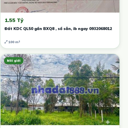
1.55 Tỷ
Đất KDC QL50 gần BXQ8 , sổ sẵn, ib ngay 0932068012
100 m²
Môi giới