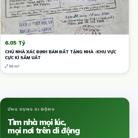
6.05 Tỷ
CHỦ NHÀ XÁC ĐỊNH BÁN ĐẤT TẶNG NHÀ -KHU VỰC
CỰC KÌ SẦM UẤT
50 m²
ỨNG DỤNG DI ĐỘNG
Tìm nhà mọi lúc,
mọi nơi trên di động