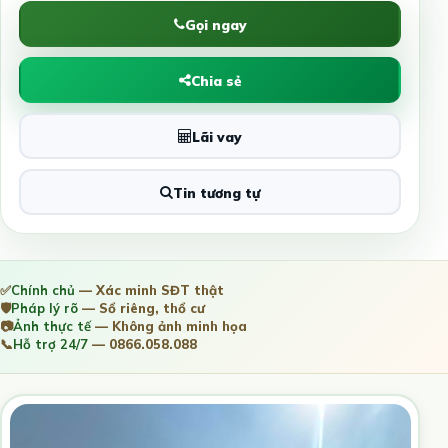
Gọi ngay
Chia sẻ
Lãi vay
Tin tương tự
✅
Chính chủ
— Xác minh SĐT thật
🛡️
Pháp lý rõ
— Sổ riêng, thổ cư
📷
Ảnh thực tế
— Không ảnh minh họa
📞
Hỗ trợ 24/7
— 0866.058.088