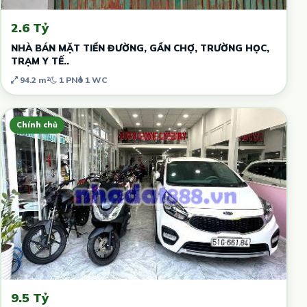
2.6 Tỷ
NHÀ BÁN MẶT TIỀN ĐƯỜNG, GẦN CHỢ, TRƯỜNG HỌC,
TRẠM Y TẾ..
94.2 m²
1 PN
1 WC
Chính chủ
9.5 Tỷ