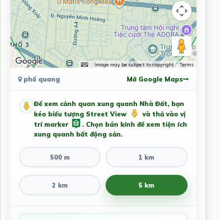
Image may be subject to copyright
Terms
phổ quang
Mở Google Maps
Để xem cảnh quan xung quanh Nhà Đất, bạn
kéo biểu tượng Street View
và thả vào vị
trí marker
. Chọn bán kính để xem tiện ích
xung quanh bất động sản.
500 m
1 km
2 km
5 km