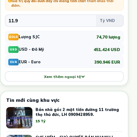
Giá trị quy đổi dưới đây chỉ mang tính chất
tham khảo thời
điểm
.
74,70 lượng
Lượng SJC
GOLD
451.424 USD
USD - Đô Mỹ
USD
390.946 EUR
EUR - Euro
EUR
Xem thêm ngoại tệ
Tin mới cùng khu vực
Bán nhà góc 2 mặt tiền đường 11 trường
thọ thủ đức, LH 0909428959.
15 Tỷ