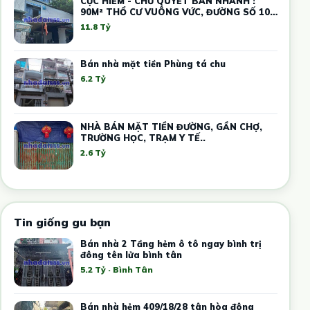
CỰC HIẾM - CHỦ QUYẾT BÁN NHANH !
90M² THỔ CƯ VUÔNG VỨC, ĐƯỜNG SỐ 10
THỦ ĐỨC – GIÁ THẤP HƠN THỊ TRƯỜNG -
11.8 Tỷ
DÒNG TIỀN SẴN
Bán nhà mặt tiền Phùng tá chu
6.2 Tỷ
NHÀ BÁN MẶT TIỀN ĐƯỜNG, GẦN CHỢ,
TRƯỜNG HỌC, TRẠM Y TẾ..
2.6 Tỷ
Tin giống gu bạn
Bán nhà 2 Tầng hẻm ô tô ngay bình trị
đông tên lửa bình tân
5.2 Tỷ · Bình Tân
Bán nhà hẻm 409/18/28 tân hòa đông