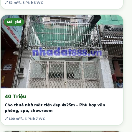
52 m²
3 PN
3 WC
Môi giới
40 Triệu
Cho thuê nhà mặt tiền đẹp 4x25m – Phù hợp văn
phòng, spa, showroom
100 m²
6 PN
7 WC