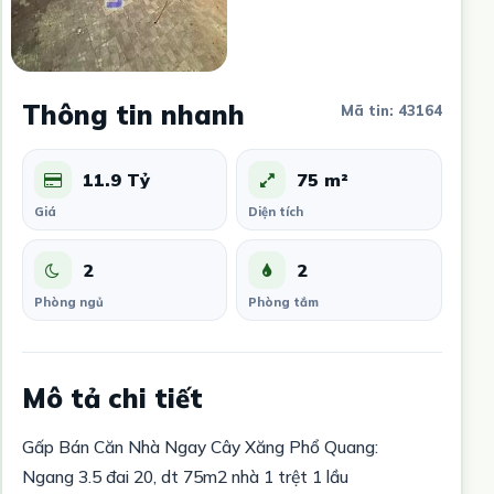
Thông tin nhanh
Mã tin: 43164
11.9 Tỷ
75 m²
Giá
Diện tích
2
2
Phòng ngủ
Phòng tắm
Mô tả chi tiết
Gấp Bán Căn Nhà Ngay Cây Xăng Phổ Quang:
Ngang 3.5 đai 20, dt 75m2 nhà 1 trệt 1 lầu