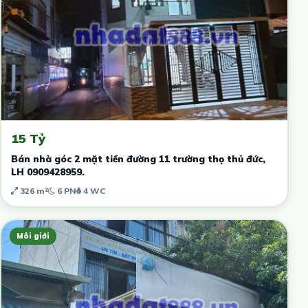
15 Tỷ
Bán nhà góc 2 mặt tiền đường 11 trường thọ thủ đức,
LH 0909428959.
326 m²
6 PN
4 WC
Môi giới