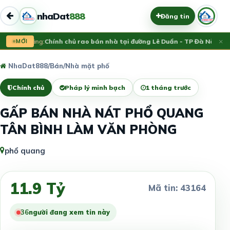
nhaDat
888
Đăng tin
×
Vừa đăng:
MỚI
Chính chủ rao bán nhà tại đường Lê Duẩn - TP Đà Nẵng; DT
NhaDat888
/
Bán
/
Nhà mặt phố
Chính chủ
Pháp lý minh bạch
1 tháng trước
GẤP BÁN NHÀ NÁT PHỔ QUANG
TÂN BÌNH LÀM VĂN PHÒNG
phổ quang
11.9 Tỷ
Mã tin: 43164
39
người đang xem tin này