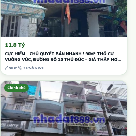
11.8 Tỷ
CỰC HIẾM - CHỦ QUYẾT BÁN NHANH ! 90M² THỔ CƯ
VUÔNG VỨC, ĐƯỜNG SỐ 10 THỦ ĐỨC – GIÁ THẤP HƠN
THỊ TRƯỜNG - DÒNG TIỀN SẴN
90 m²
7 PN
6 WC
Chính chủ