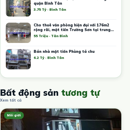
quận Bình Tân
3.75 Tỷ · Bình Tân
Cho thuê văn phòng hiện đại với 176m2
rộng rãi, mặt tiền Trường Sơn tại trung
tâm Tân Bình
55 Triệu · Tân Bình
Bán nhà mặt tiền Phùng tá chu
6.2 Tỷ · Bình Tân
Bất động sản
tương tự
Xem tất cả
Môi giới