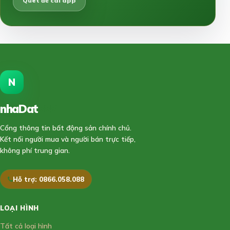
Quét để cài app
N
nhaDat
888
Cổng thông tin bất động sản chính chủ.
Kết nối người mua và người bán trực tiếp,
không phí trung gian.
Hỗ trợ: 0866.058.088
LOẠI HÌNH
Tất cả loại hình