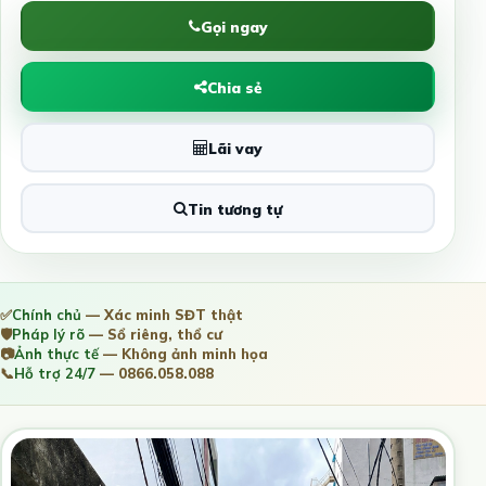
Gọi ngay
Chia sẻ
Lãi vay
Tin tương tự
✅
Chính chủ
— Xác minh SĐT thật
🛡️
Pháp lý rõ
— Sổ riêng, thổ cư
📷
Ảnh thực tế
— Không ảnh minh họa
📞
Hỗ trợ 24/7
— 0866.058.088