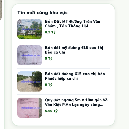
Tin mới cùng khu vực
Bán Đất MT Đường Trần Văn
Chẩm , Tân Thông Hội
8.9 Tỷ
Bán đất mỹ đường 615 cao thị
bèo củ Chi
5 Tỷ
Bán đất đường 615 cao thị bèo
Phước hiệp củ chi
5 Tỷ
Quỹ đất ngang 5m x 18m gần Võ
Văn Kiệt P.An Lạc ngày càng
khan hiếm
5.69 Tỷ