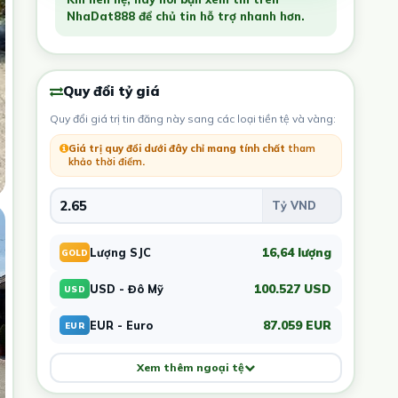
NhaDat888 để chủ tin hỗ trợ nhanh hơn.
Quy đổi tỷ giá
Quy đổi giá trị tin đăng này sang các loại tiền tệ và vàng:
Giá trị quy đổi dưới đây chỉ mang tính chất
tham
khảo thời điểm
.
16,64 lượng
Lượng SJC
GOLD
100.527 USD
USD - Đô Mỹ
USD
87.059 EUR
EUR - Euro
EUR
Xem thêm ngoại tệ