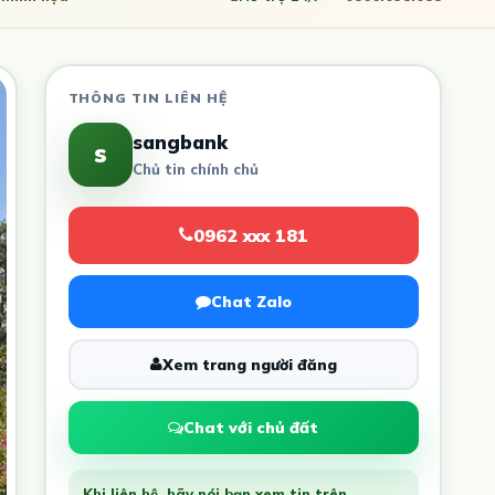
THÔNG TIN LIÊN HỆ
sangbank
s
Chủ tin chính chủ
0962 xxx 181
Chat Zalo
Xem trang người đăng
Chat với chủ đất
Khi liên hệ, hãy nói bạn xem tin trên