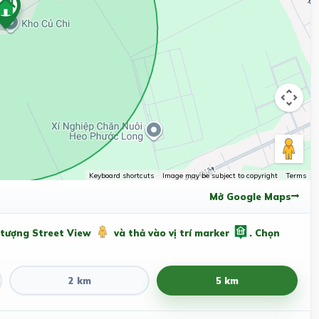
Keyboard shortcuts
Image may be subject to copyright
Terms
Mở Google Maps
 tượng Street View
và thả vào vị trí marker
. Chọn
2 km
5 km