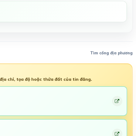
Tìm cổng địa phương
ịa chỉ, tọa độ hoặc thửa đất của tin đăng.