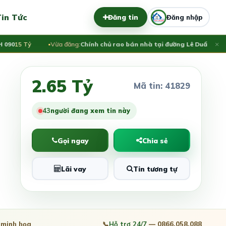
in Tức
Đăng tin
Đăng nhập
×
0
15 Tỷ
Vừa đăng:
Chính chủ rao bán nhà tại đường Lê Duẩn - TP Đà 
2.65 Tỷ
Mã tin: 41829
43
người đang xem tin này
Gọi ngay
Chia sẻ
Lãi vay
Tin tương tự
minh họa
📞
Hỗ trợ 24/7
— 0866.058.088