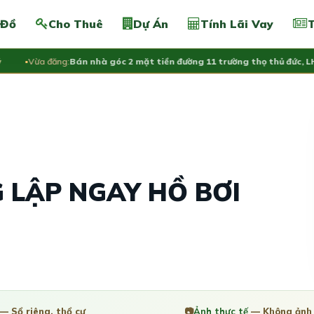
 Đồ
Cho Thuê
Dự Án
Tính Lãi Vay
T
Vừa đăng:
Bán nhà góc 2 mặt tiền đường 11 trường thọ thủ đức, LH 09
 LẬP NGAY HỒ BƠI
— Sổ riêng, thổ cư
📷
Ảnh thực tế
— Không ảnh 