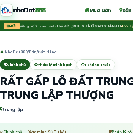
nhaDat
888
Mua Bán
Bản
 đất đường số 7 tam bình thủ đức,(KHU NHÀ Ở VẠN XUÂN)LH
MỚI
4.55 Tỷ
NhaDat888
/
Bán
/
Đất riêng
Chính chủ
Pháp lý minh bạch
1 tháng trước
RẤT GẤP LÔ ĐẤT TRUNG
TRUNG LẬP THƯỢNG
trung lập
✅
Chính chủ
— Xác minh SĐT thật
🛡️
Pháp lý rõ