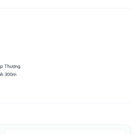
ập Thượng
nh 300m