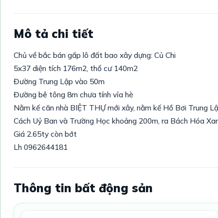
Mô tả chi tiết
Chủ về bắc bán gấp lô đất bao xây dựng: Củ Chi
5x37 diện tích 176m2, thổ cư 140m2
Đường Trung Lập vào 50m
Đường bê tông 8m chưa tính vỉa hè
Nằm kế căn nhà BIỆT THỰ mới xây, nằm kế Hồ Bơi Trung L
Cách Uỷ Ban và Trường Học khoảng 200m, ra Bách Hóa Xa
Giá 2.65ty còn bớt
Lh 0962644181
Thông tin bất động sản