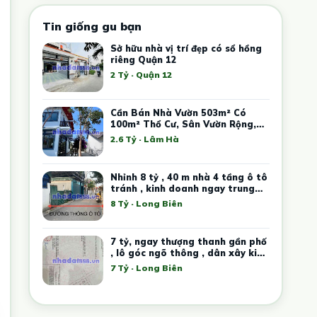
Tin giống gu bạn
Sở hữu nhà vị trí đẹp có sổ hồng
riêng Quận 12
2 Tỷ · Quận 12
Cần Bán Nhà Vườn 503m² Có
100m² Thổ Cư, Sân Vườn Rộng,
Giá Chỉ 2,6 Tỷ
2.6 Tỷ · Lâm Hà
Nhỉnh 8 tỷ , 40 m nhà 4 tầng ô tô
tránh , kinh doanh ngay trung
tâm Việt Hưng
8 Tỷ · Long Biên
7 tỷ, ngay thượng thanh gần phố
, lô góc ngõ thông , dân xây kiên
cố
7 Tỷ · Long Biên