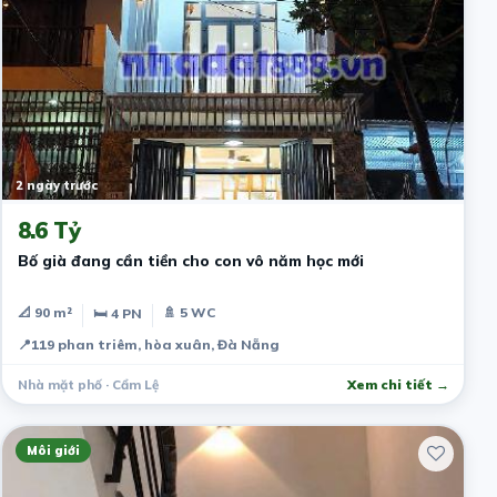
2 ngày trước
8.6 Tỷ
Bố già đang cần tiền cho con vô năm học mới
📐 90 m²
🚿 5 WC
🛏 4 PN
📍
119 phan triêm, hòa xuân, Đà Nẵng
Nhà mặt phố · Cẩm Lệ
Xem chi tiết →
Môi giới