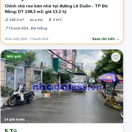
Chính chủ rao bán nhà tại đường Lê Duẩn - TP Đà
Nẵng; DT 108,3 m2; giá 13,2 tỷ
📐 108.3 m²
🚿 3 WC
🛏 4 PN
📍
Thanh Khê , Đà Nẵng
Nhà mặt phố · Thanh Khê
Xem chi tiết →
Môi giới
14 giờ trước
5 Tỷ