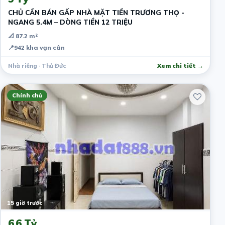
CHỦ CẦN BÁN GẤP NHÀ MẶT TIỀN TRƯƠNG THỌ -
NGANG 5.4M – DÒNG TIỀN 12 TRIỆU
📐 87.2 m²
📍
942 kha vạn cân
Nhà riêng · Thủ Đức
Xem chi tiết →
Chính chủ
15 giờ trước
6.6 Tỷ