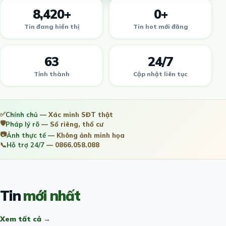
8,420+
0+
Tin đang hiển thị
Tin hot mới đăng
63
24/7
Tỉnh thành
Cập nhật liên tục
✅
Chính chủ
— Xác minh SĐT thật
🛡️
Pháp lý rõ
— Sổ riêng, thổ cư
📷
Ảnh thực tế
— Không ảnh minh họa
📞
Hỗ trợ 24/7
— 0866.058.088
Tin
mới nhất
Xem tất cả →