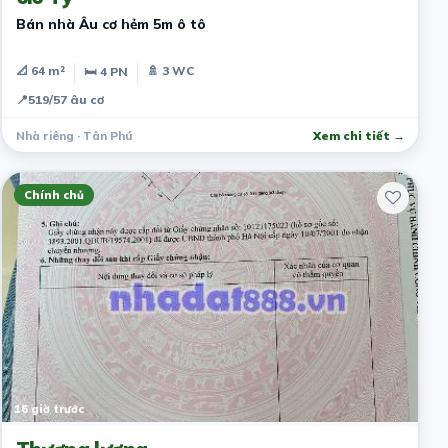
Bán nhà Âu cơ hẻm 5m ô tô
📐 64 m²
🚿 3 WC
🛏 4 PN
📍
519/57 âu cơ
Nhà riêng · Tân Phú
Xem chi tiết →
Chính chủ
16 giờ trước