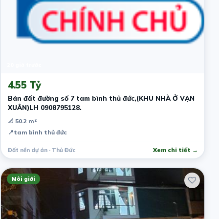
20 giờ trước
4.55 Tỷ
Bán đất đường số 7 tam bình thủ đức,(KHU NHÀ Ở VẠN
XUÂN)LH 0908795128.
📐 50.2 m²
📍
tam bình thủ đức
Đất nền dự án · Thủ Đức
Xem chi tiết →
Môi giới