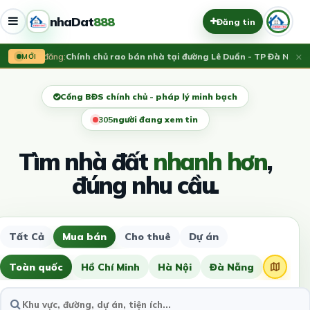
nhaDat
888
Đăng tin
×
Vừa đăng:
Chính chủ rao bán nhà tại đường Lê Duẩn - TP Đà Nẵng; D
MỚI
Cổng BĐS chính chủ - pháp lý minh bạch
306
người đang xem tin
Tìm nhà đất
nhanh hơn
,
đúng nhu cầu.
Tất Cả
Mua bán
Cho thuê
Dự án
Toàn quốc
Hồ Chí Minh
Hà Nội
Đà Nẵng