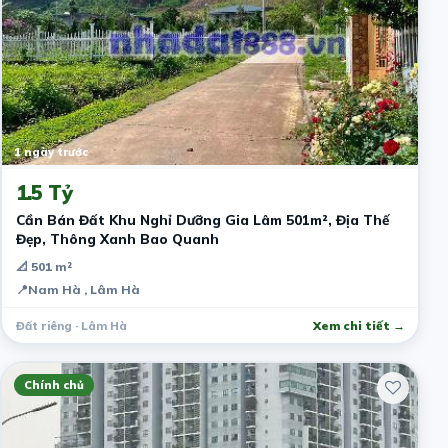
1 ngày trước
1.5 Tỷ
Cần Bán Đất Khu Nghỉ Dưỡng Gia Lâm 501m², Địa Thế
Đẹp, Thông Xanh Bao Quanh
📐 501 m²
📍
Nam Hà , Lâm Hà
Đất riêng · Lâm Hà
Xem chi tiết →
Chính chủ