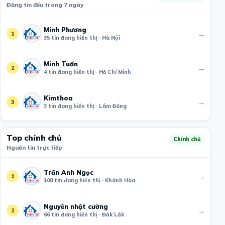
Đăng tin đều trong 7 ngày
Minh Phương
→
1
35 tin đang hiển thị · Hà Nội
Minh Tuấn
→
2
4 tin đang hiển thị · Hồ Chí Minh
Kimthoa
→
3
3 tin đang hiển thị · Lâm Đồng
Top chính chủ
Chính chủ
Nguồn tin trực tiếp
Trần Anh Ngọc
→
1
108 tin đang hiển thị · Khánh Hòa
Nguyễn nhật cường
→
2
66 tin đang hiển thị · Đắk Lắk