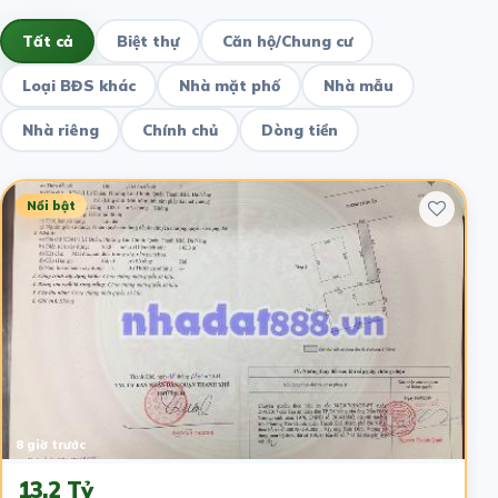
Tất cả
Biệt thự
Căn hộ/Chung cư
Loại BĐS khác
Nhà mặt phố
Nhà mẫu
Nhà riêng
Chính chủ
Dòng tiền
Nổi bật
8 giờ trước
13.2 Tỷ