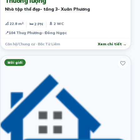
Thương lượng
Nhà tập thể đẹp- tầng 3- Xuân Phương
📐 22.8 m²
🚿 2 WC
🛏 2 PN
📍
104 Thuỵ Phương- Đông Ngạc
Căn hộ/Chung cư · Bắc Từ Liêm
Xem chi tiết →
Môi giới