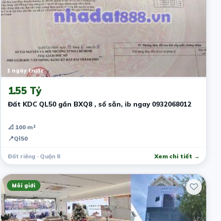
1 ngày trước
1.55 Tỷ
Đất KDC QL50 gần BXQ8 , sổ sẵn, ib ngay 0932068012
📐 100 m²
📍
Ql50
Đất riêng · Quận 8
Xem chi tiết →
Môi giới