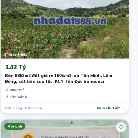
3 ngày trước
1.42 Tỷ
Bán 8863m2 đất giá rẻ 160k/m2, xã Tân Minh, Lâm
Đồng, sát bên cao tốc, KCN Tân Đức Sonadezi
📐 8863 m²
📍
Tân Minh
Đất riêng · Hàm Tân
Xem chi tiết →
Môi giới