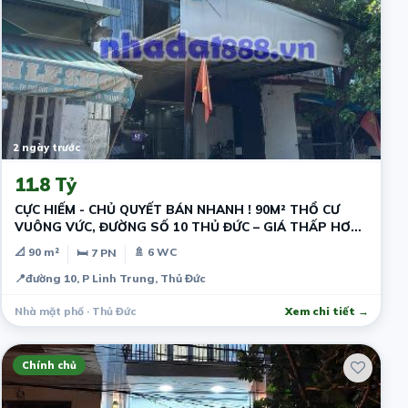
2 ngày trước
11.8 Tỷ
CỰC HIẾM - CHỦ QUYẾT BÁN NHANH ! 90M² THỔ CƯ
VUÔNG VỨC, ĐƯỜNG SỐ 10 THỦ ĐỨC – GIÁ THẤP HƠN
THỊ TRƯỜNG - DÒNG TIỀN SẴN
📐 90 m²
🚿 6 WC
🛏 7 PN
📍
đường 10, P Linh Trung, Thủ Đức
Nhà mặt phố · Thủ Đức
Xem chi tiết →
Chính chủ