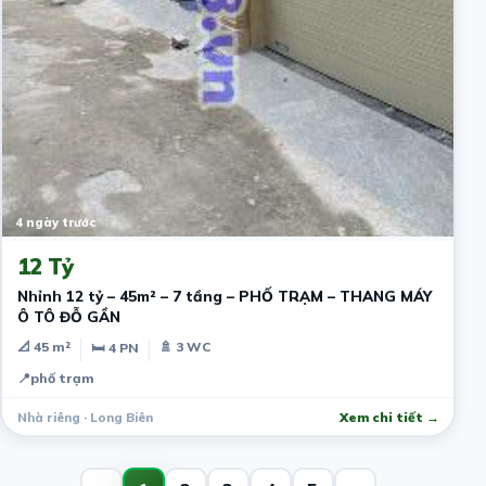
4 ngày trước
12 Tỷ
Nhỉnh 12 tỷ – 45m² – 7 tầng – PHỐ TRẠM – THANG MÁY
Ô TÔ ĐỖ GẦN
📐 45 m²
🚿 3 WC
🛏 4 PN
📍
phố trạm
Nhà riêng · Long Biên
Xem chi tiết →