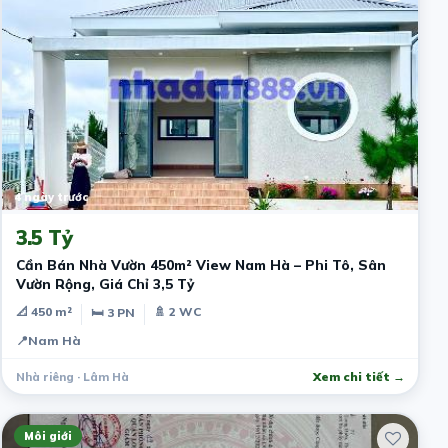
4 ngày trước
3.5 Tỷ
Cần Bán Nhà Vườn 450m² View Nam Hà – Phi Tô, Sân
Vườn Rộng, Giá Chỉ 3,5 Tỷ
📐 450 m²
🚿 2 WC
🛏 3 PN
📍
Nam Hà
Nhà riêng · Lâm Hà
Xem chi tiết →
Môi giới