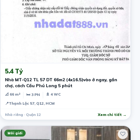
3 ngày trước
5.4 Tỷ
Nhà MT-Q12 TL 57 DT 66m2 (4x16.5)vào ở ngay, gần
chợ, cách Cầu Phú Long 5 phút
📐 66 m²
🚿 4 WC
🛏 3 PN
📍
Thạnh Lộc 57, Q12, HCM
Nhà riêng · Quận 12
Xem chi tiết →
Môi giới