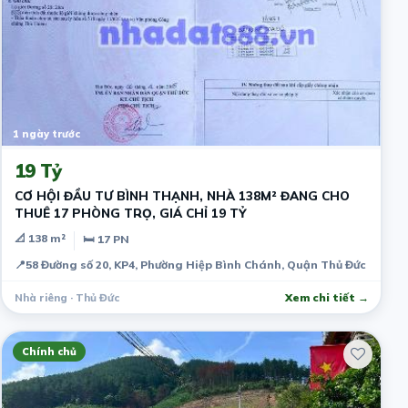
1 ngày trước
19 Tỷ
CƠ HỘI ĐẦU TƯ BÌNH THẠNH, NHÀ 138M² ĐANG CHO
THUÊ 17 PHÒNG TRỌ, GIÁ CHỈ 19 TỶ
📐 138 m²
🛏 17 PN
📍
58 Đường số 20, KP4, Phường Hiệp Bình Chánh, Quận Thủ Đức
Nhà riêng · Thủ Đức
Xem chi tiết →
Chính chủ