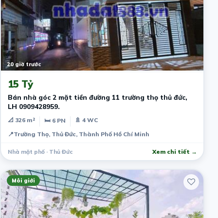
20 giờ trước
15 Tỷ
Bán nhà góc 2 mặt tiền đường 11 trường thọ thủ đức,
LH 0909428959.
📐 326 m²
🚿 4 WC
🛏 6 PN
📍
Trường Thọ, Thủ Đức, Thành Phố Hồ Chí Minh
Nhà mặt phố · Thủ Đức
Xem chi tiết →
Môi giới