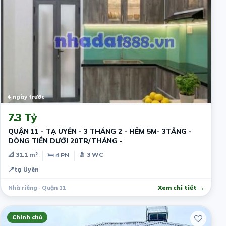
4 ngày trước
7.3 Tỷ
QUẬN 11 - TẠ UYÊN - 3 THÁNG 2 - HẺM 5M- 3TẦNG -
DÒNG TIỀN DƯỚI 20TR/THÁNG -
📐 31.1 m²
🚿 3 WC
🛏 4 PN
📍
tạ Uyên
Nhà riêng · Quận 11
Xem chi tiết →
Chính chủ