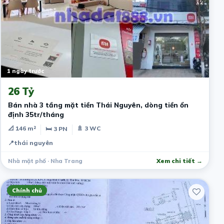
1 ngày trước
26 Tỷ
Bán nhà 3 tầng mặt tiền Thái Nguyên, dòng tiền ổn
định 35tr/tháng
📐 146 m²
🚿 3 WC
🛏 3 PN
📍
thái nguyên
Nhà mặt phố · Nha Trang
Xem chi tiết →
Chính chủ