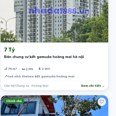
1 ngày trước
7 Tỷ
Bán chung cư kđt gamuda hoàng mai hà nội
📐 79 m²
🚿 2 WC
🛏 2 PN
📍
toà nhà thetwo kđt gamuda hoàng mai
Căn hộ/Chung cư · Hoàng Mai
Xem chi tiết →
Chính chủ