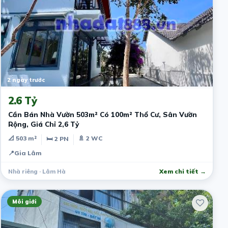
2 ngày trước
2.6 Tỷ
Cần Bán Nhà Vườn 503m² Có 100m² Thổ Cư, Sân Vườn
Rộng, Giá Chỉ 2,6 Tỷ
📐 503 m²
🚿 2 WC
🛏 2 PN
📍
Gia Lâm
Nhà riêng · Lâm Hà
Xem chi tiết →
Môi giới