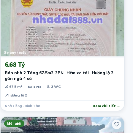
3 ngày trước
6.68 Tỷ
Bán nhà 2 Tầng 67.5m2-3PN- Hẻm xe tải- Hương lộ 2
gần ngã 4 xã
📐 67.5 m²
🚿 3 WC
🛏 3 PN
📍
hương lộ 2
Nhà riêng · Bình Tân
Xem chi tiết →
Môi giới