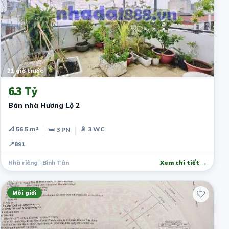
21 giờ trước
6.3 Tỷ
Bán nhà Hương Lộ 2
📐 56.5 m²
🚿 3 WC
🛏 3 PN
📍
891
Nhà riêng · Bình Tân
Xem chi tiết →
Môi giới