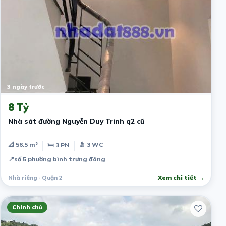
3 ngày trước
8 Tỷ
Nhà sát đường Nguyễn Duy Trinh q2 cũ
📐 56.5 m²
🚿 3 WC
🛏 3 PN
📍
số 5 phường bình trưng đông
Nhà riêng · Quận 2
Xem chi tiết →
Chính chủ