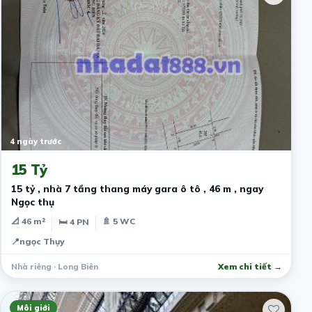
4 ngày trước
15 Tỷ
15 tỷ , nhà 7 tầng thang máy gara ô tô , 46 m , ngay
Ngọc thụ
📐 46 m²
🚿 5 WC
🛏 4 PN
📍
ngọc Thụy
Nhà riêng · Long Biên
Xem chi tiết →
Môi giới