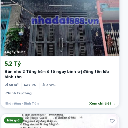
3 ngày trước
5.2 Tỷ
Bán nhà 2 Tầng hẻm ô tô ngay bình trị đông tên lửa
bình tân
📐 50 m²
🚿 2 WC
🛏 2 PN
📍
bình trị đông
Nhà riêng · Bình Tân
Xem chi tiết →
Môi giới