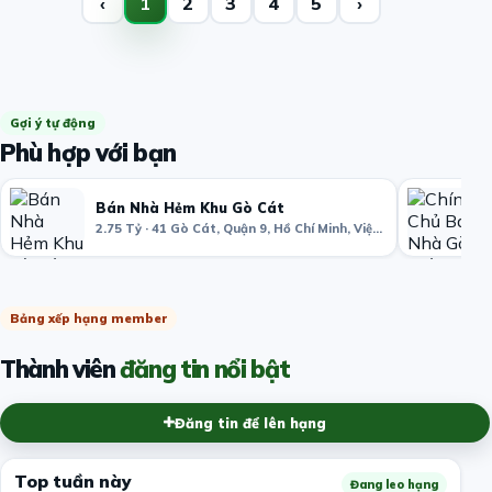
‹
1
2
3
4
5
›
Gợi ý tự động
Phù hợp với bạn
Bán Nhà Hẻm Khu Gò Cát
2.75 Tỷ · 41 Gò Cát, Quận 9, Hồ Chí Minh, Việt Nam
Bảng xếp hạng member
Thành viên
đăng tin nổi bật
Đăng tin để lên hạng
Top tuần này
Đang leo hạng