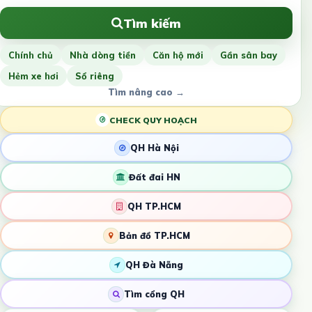
Tìm kiếm
Chính chủ
Nhà dòng tiền
Căn hộ mới
Gần sân bay
Hẻm xe hơi
Sổ riêng
Tìm nâng cao →
CHECK QUY HOẠCH
QH Hà Nội
Đất đai HN
QH TP.HCM
Bản đồ TP.HCM
QH Đà Nẵng
Tìm cổng QH