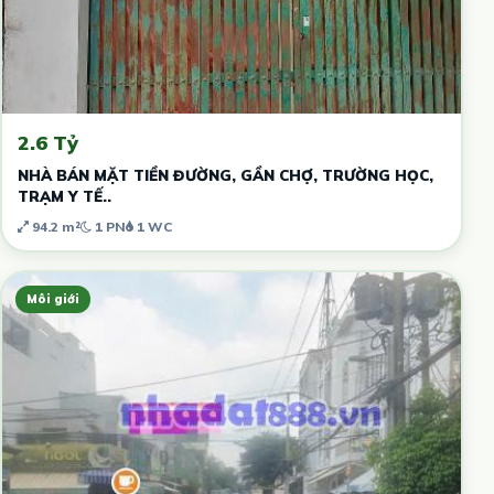
2.6 Tỷ
NHÀ BÁN MẶT TIỀN ĐƯỜNG, GẦN CHỢ, TRƯỜNG HỌC,
TRẠM Y TẾ..
94.2 m²
1 PN
1 WC
Môi giới