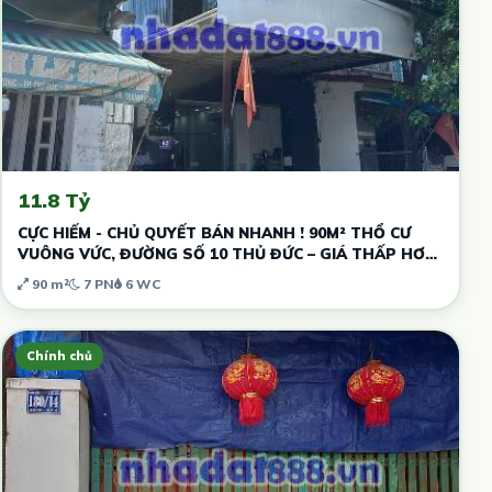
11.8 Tỷ
CỰC HIẾM - CHỦ QUYẾT BÁN NHANH ! 90M² THỔ CƯ
VUÔNG VỨC, ĐƯỜNG SỐ 10 THỦ ĐỨC – GIÁ THẤP HƠN
THỊ TRƯỜNG - DÒNG TIỀN SẴN
90 m²
7 PN
6 WC
Chính chủ