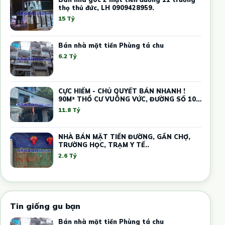
thọ thủ đức, LH 0909428959.
15 Tỷ
Bán nhà mặt tiền Phùng tá chu
6.2 Tỷ
CỰC HIẾM - CHỦ QUYẾT BÁN NHANH !
90M² THỔ CƯ VUÔNG VỨC, ĐƯỜNG SỐ 10
THỦ ĐỨC – GIÁ THẤP HƠN THỊ TRƯỜNG -
11.8 Tỷ
DÒNG TIỀN SẴN
NHÀ BÁN MẶT TIỀN ĐƯỜNG, GẦN CHỢ,
TRƯỜNG HỌC, TRẠM Y TẾ..
2.6 Tỷ
Tin giống gu bạn
Bán nhà mặt tiền Phùng tá chu