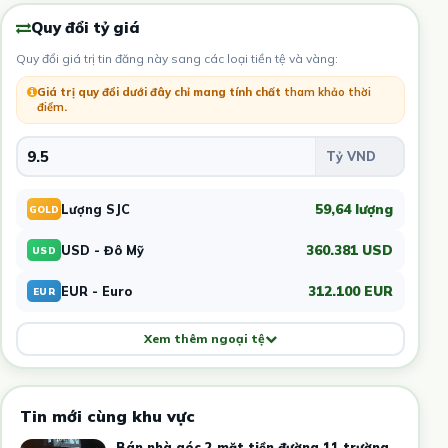
Quy đổi tỷ giá
Quy đổi giá trị tin đăng này sang các loại tiền tệ và vàng:
Giá trị quy đổi dưới đây chỉ mang tính chất
tham khảo thời
điểm
.
59,64 lượng
Lượng SJC
GOLD
360.381 USD
USD - Đô Mỹ
USD
312.100 EUR
EUR - Euro
EUR
Xem thêm ngoại tệ
Tin mới cùng khu vực
Bán nhà góc 2 mặt tiền đường 11 trường