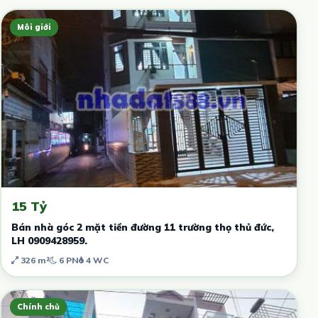
Môi giới
15 Tỷ
Bán nhà góc 2 mặt tiền đường 11 trường thọ thủ đức,
LH 0909428959.
326 m²
6 PN
4 WC
Chính chủ