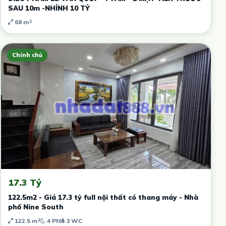
SAU 10m -NHỈNH 10 TỶ
68 m²
Chính chủ
17.3 Tỷ
122.5m2 - Giá 17.3 tỷ full nội thất có thang máy - Nhà
phố Nine South
122.5 m²
4 PN
3 WC