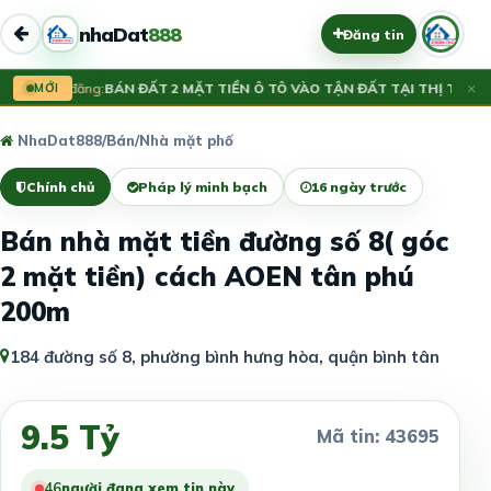
nhaDat
888
Đăng tin
×
Vừa đăng:
MỚI
BÁN ĐẤT 2 MẶT TIỀN Ô TÔ VÀO TẬN ĐẤT TẠI THỊ TRẤN 
NhaDat888
/
Bán
/
Nhà mặt phố
Chính chủ
Pháp lý minh bạch
16 ngày trước
Bán nhà mặt tiền đường số 8( góc
2 mặt tiền) cách AOEN tân phú
200m
184 đường số 8, phường bình hưng hòa, quận bình tân
9.5 Tỷ
Mã tin: 43695
46
người đang xem tin này