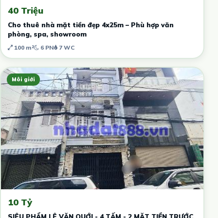
40 Triệu
Cho thuê nhà mặt tiền đẹp 4x25m – Phù hợp văn
phòng, spa, showroom
100 m²
6 PN
7 WC
Môi giới
10 Tỷ
SIÊU PHẨM LÊ VĂN QUỚI - 4 TẤM - 2 MẶT TIỀN TRƯỚC