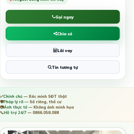
Gọi ngay
Chia sẻ
Lãi vay
Tin tương tự
✅
Chính chủ
— Xác minh SĐT thật
🛡️
Pháp lý rõ
— Sổ riêng, thổ cư
📷
Ảnh thực tế
— Không ảnh minh họa
📞
Hỗ trợ 24/7
— 0866.058.088