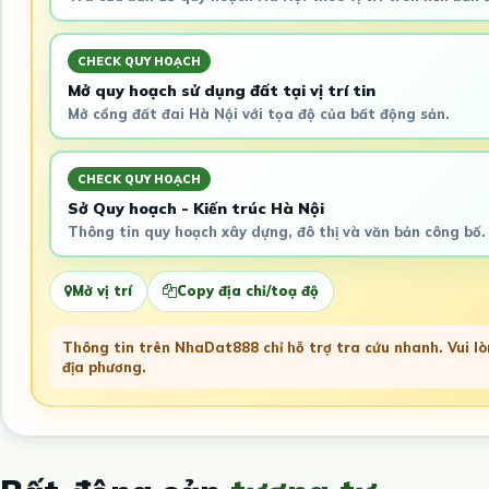
CHECK QUY HOẠCH
Mở quy hoạch sử dụng đất tại vị trí tin
Mở cổng đất đai Hà Nội với tọa độ của bất động sản.
CHECK QUY HOẠCH
Sở Quy hoạch - Kiến trúc Hà Nội
Thông tin quy hoạch xây dựng, đô thị và văn bản công bố.
Mở vị trí
Copy địa chỉ/toạ độ
Thông tin trên NhaDat888 chỉ hỗ trợ tra cứu nhanh. Vui lòn
địa phương.