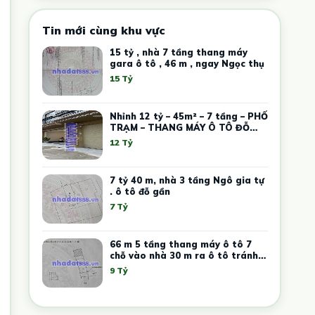
Tin mới cùng khu vực
15 tỷ , nhà 7 tầng thang máy
gara ô tô , 46 m , ngay Ngọc thụ
15 Tỷ
Nhỉnh 12 tỷ – 45m² – 7 tầng – PHỐ
TRẠM – THANG MÁY Ô TÔ ĐỖ
GẦN
12 Tỷ
7 tỷ 40 m, nhà 3 tầng Ngô gia tự
. ô tô đỗ gần
7 Tỷ
66 m 5 tầng thang máy ô tô 7
chỗ vào nhà 30 m ra ô tô tránh
nhỉnh 9 tỷ
9 Tỷ