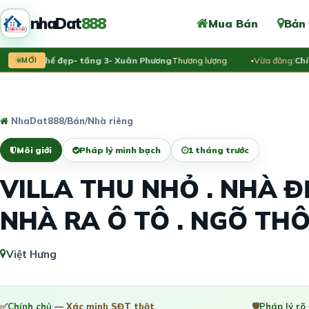
nhaDat
888
Mua Bán
Bản
 tập thể đẹp- tầng 3- Xuân Phương
MỚI
Thương lượng
Vừa đăng:
Chính c
NhaDat888
/
Bán
/
Nhà riêng
Môi giới
Pháp lý minh bạch
1 tháng trước
VILLA THU NHỎ . NHÀ Đ
NHÀ RA Ô TÔ . NGÕ TH
Việt Hưng
✅
Chính chủ
— Xác minh SĐT thật
🛡️
Pháp lý rõ