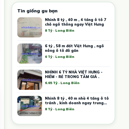
Tin giống gu bạn
Nhỉnh 8 tỷ , 40 m , 4 tầng ô tô 7
chỗ ngõ thông ngay Việt Hưng
8 Tỷ · Long Biên
6 tỷ , 58 m đất Việt Hưng , ngõ
nông ô tô đỗ gần
6 Tỷ · Long Biên
NHỈNH 6 TỶ NHÀ VIỆT HƯNG -
HIẾM - RẺ TRONG TẦM GIÁ .
6.65 Tỷ · Long Biên
Nhỉnh 8 tỷ , 40 m nhà 4 tầng ô tô
tránh , kinh doanh ngay trung
tâm Việt Hưng
8 Tỷ · Long Biên