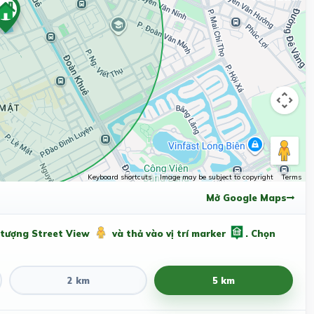
Keyboard shortcuts
Image may be subject to copyright
Terms
Mở Google Maps
 tượng Street View
và thả vào vị trí marker
. Chọn
2 km
5 km