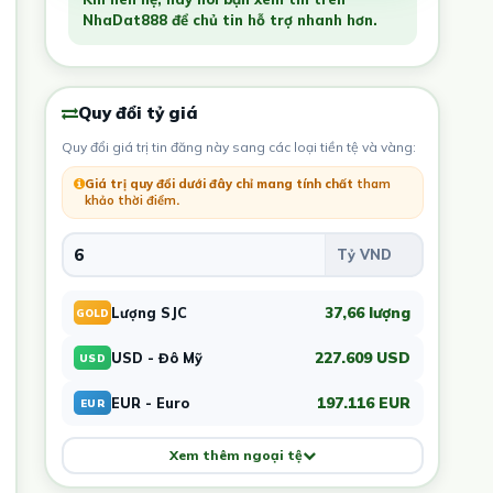
NhaDat888 để chủ tin hỗ trợ nhanh hơn.
Quy đổi tỷ giá
Quy đổi giá trị tin đăng này sang các loại tiền tệ và vàng:
Giá trị quy đổi dưới đây chỉ mang tính chất
tham
khảo thời điểm
.
37,66 lượng
Lượng SJC
GOLD
227.609 USD
USD - Đô Mỹ
USD
197.116 EUR
EUR - Euro
EUR
Xem thêm ngoại tệ