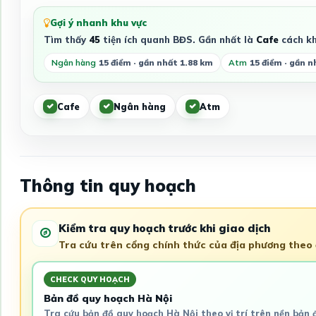
Gợi ý nhanh khu vực
Tìm thấy
45
tiện ích quanh BĐS. Gần nhất là
Cafe
cách k
Ngân hàng
15 điểm · gần nhất 1.88 km
Atm
15 điểm · gần n
Cafe
Ngân hàng
Atm
Thông tin quy hoạch
Kiểm tra quy hoạch trước khi giao dịch
Tra cứu trên cổng chính thức của địa phương theo đ
CHECK QUY HOẠCH
Bản đồ quy hoạch Hà Nội
Tra cứu bản đồ quy hoạch Hà Nội theo vị trí trên nền bản 