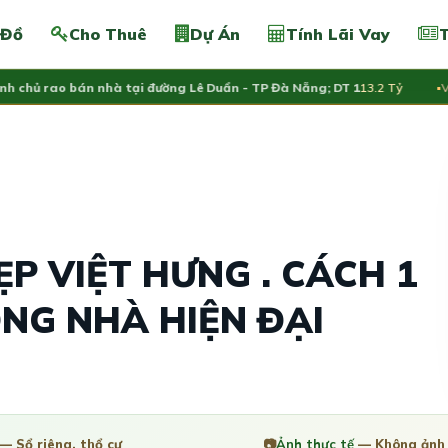
 Đồ
Cho Thuê
Dự Án
Tính Lãi Vay
T
hủ rao bán nhà tại đường Lê Duẩn - TP Đà Nẵng; DT 1
13.2 Tỷ
Vừa đ
ẸP VIỆT HƯNG . CÁCH 1
ÔNG NHÀ HIỆN ĐẠI
— Sổ riêng, thổ cư
📷
Ảnh thực tế
— Không ảnh 