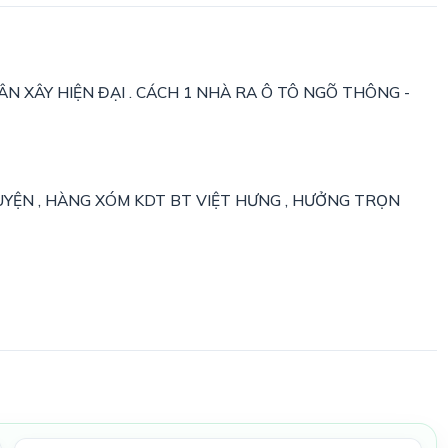
N XÂY HIỆN ĐẠI . CÁCH 1 NHÀ RA Ô TÔ NGÕ THÔNG -
YỆN , HÀNG XÓM KDT BT VIỆT HƯNG , HƯỞNG TRỌN