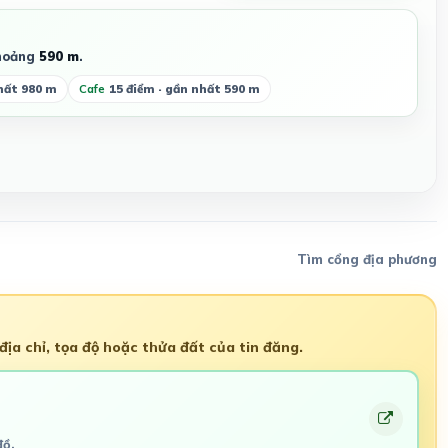
hoảng
590 m
.
hất 980 m
Cafe
15 điểm · gần nhất 590 m
Tìm cổng địa phương
ịa chỉ, tọa độ hoặc thửa đất của tin đăng.
đồ.