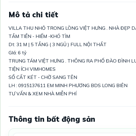
Mô tả chi tiết
VILLA THU NHỎ TRONG LÒNG VIỆT HƯNG . NHÀ ĐẸP DÂ
TẦM TIỀN - HIẾM -KHÓ TÌM
Dt: 31 M | 5 TẦNG ( 3 NGỦ ) FULL NỘI THẤT
GIá: 6 tỷ
TRUNG TÁM VIỆT HƯNG . THÔNG RA PHỐ ĐÀO ĐÌNH LU
TIỆN ÍCH VIMHOMES
SỔ CẤT KÉT - CHỜ SANG TÊN
LH : 0915137611 EM MINH PHƯƠNG BDS LONG BIÊN
TƯ VẤN & XEM NHÀ MIỄN PHÍ
Thông tin bất động sản