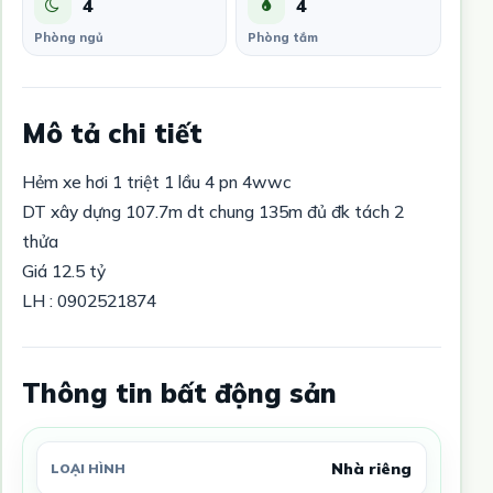
4
4
Phòng ngủ
Phòng tắm
Mô tả chi tiết
Hẻm xe hơi 1 triệt 1 lầu 4 pn 4wwc
DT xây dựng 107.7m dt chung 135m đủ đk tách 2
thửa
Giá 12.5 tỷ
LH : 0902521874
Thông tin bất động sản
Nhà riêng
LOẠI HÌNH