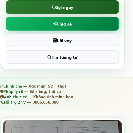
Gọi ngay
Chia sẻ
Lãi vay
Tin tương tự
✅
Chính chủ
— Xác minh SĐT thật
🛡️
Pháp lý rõ
— Sổ riêng, thổ cư
📷
Ảnh thực tế
— Không ảnh minh họa
📞
Hỗ trợ 24/7
— 0866.058.088