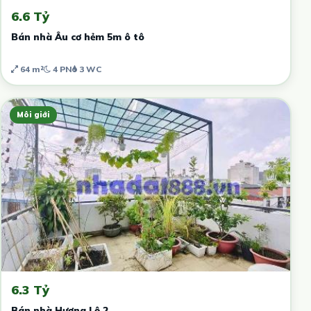
6.6 Tỷ
Bán nhà Âu cơ hẻm 5m ô tô
64 m²
4 PN
3 WC
Môi giới
6.3 Tỷ
Bán nhà Hương Lộ 2