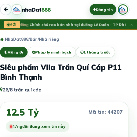
nhaDat
888
Đăng tin
×
Vừa đăng:
MỚI
Chính chủ rao bán nhà tại đường Lê Duẩn - TP Đà Nẵng; 
NhaDat888
/
Bán
/
Nhà riêng
Môi giới
Pháp lý minh bạch
1 tháng trước
Siêu phẩm Vila Trần Quí Cáp P11
Bình Thạnh
26/8 trần quí cáp
12.5 Tỷ
Mã tin: 44207
47
người đang xem tin này