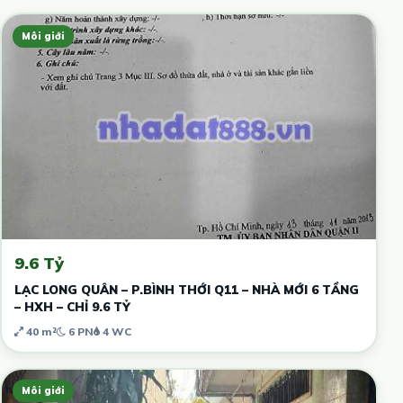
Môi giới
9.6 Tỷ
LẠC LONG QUÂN – P.BÌNH THỚI Q11 – NHÀ MỚI 6 TẦNG
– HXH – CHỈ 9.6 TỶ
40 m²
6 PN
4 WC
Môi giới