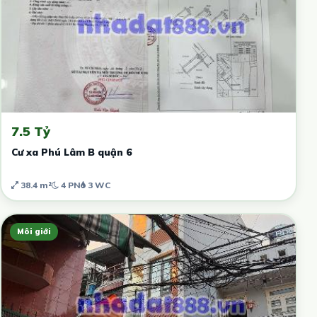
7.5 Tỷ
Cư xa Phú Lâm B quận 6
38.4 m²
4 PN
3 WC
Môi giới