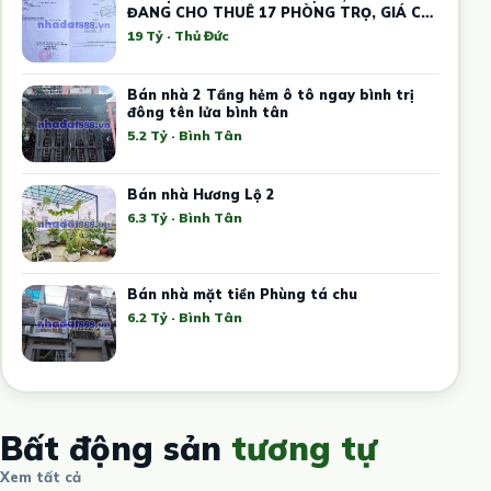
ĐANG CHO THUÊ 17 PHÒNG TRỌ, GIÁ CHỈ
19 TỶ
19 Tỷ · Thủ Đức
Bán nhà 2 Tầng hẻm ô tô ngay bình trị
đông tên lửa bình tân
5.2 Tỷ · Bình Tân
Bán nhà Hương Lộ 2
6.3 Tỷ · Bình Tân
Bán nhà mặt tiền Phùng tá chu
6.2 Tỷ · Bình Tân
Bất động sản
tương tự
Xem tất cả