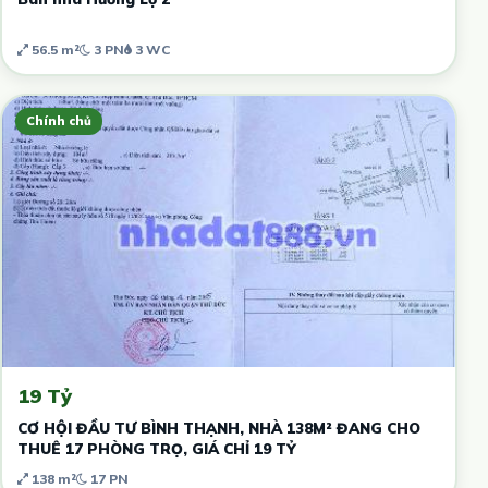
56.5 m²
3 PN
3 WC
Chính chủ
19 Tỷ
CƠ HỘI ĐẦU TƯ BÌNH THẠNH, NHÀ 138M² ĐANG CHO
THUÊ 17 PHÒNG TRỌ, GIÁ CHỈ 19 TỶ
138 m²
17 PN