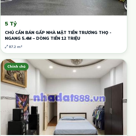
5 Tỷ
CHỦ CẦN BÁN GẤP NHÀ MẶT TIỀN TRƯƠNG THỌ -
NGANG 5.4M – DÒNG TIỀN 12 TRIỆU
87.2 m²
Chính chủ