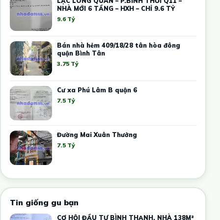
LẠC LONG QUÂN – P.BÌNH THỚI Q11 –
NHÀ MỚI 6 TẦNG – HXH – CHỈ 9.6 TỶ
9.6 Tỷ
Bán nhà hẻm 409/18/28 tân hòa đông
quận Bình Tân
3.75 Tỷ
Cư xa Phú Lâm B quận 6
7.5 Tỷ
Đường Mai Xuân Thưởng
7.5 Tỷ
Tin giống gu bạn
CƠ HỘI ĐẦU TƯ BÌNH THẠNH, NHÀ 138M²