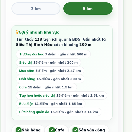
2 km
5 km
Gợi ý nhanh khu vực
Tìm thấy
128
tiện ích quanh BĐS. Gần nhất là
Siêu Thị Bình Hòa
cách khoảng
200 m
.
Trường đại học
7 điểm · gần nhất 500 m
Siêu thị
15 điểm · gần nhất 200 m
Mua sắm
5 điểm · gần nhất 2.47 km
Nhà hàng
15 điểm · gần nhất 300 m
Cafe
15 điểm · gần nhất 1.5 km
Tạp hoá hoặc siêu thị
15 điểm · gần nhất 1.61 km
Bưu điện
12 điểm · gần nhất 1.85 km
Cửa hàng quần áo
15 điểm · gần nhất 2.11 km
Nhà hàng
Cafe
Sân vận động