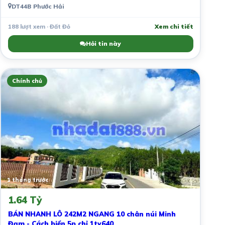
DT44B Phước Hải
188 lượt xem · Đất Đỏ
Xem chi tiết
Hỏi tin này
Chính chủ
1 tháng trước
1.64 Tỷ
BÁN NHANH LÔ 242M2 NGANG 10 chân núi Minh
Đạm - Cách biển 5p chỉ 1ty640