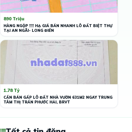
890 Triệu
HÀNG NGỘP !!!! HẠ GIÁ BÁN NHANH LÔ ĐẤT BIỆT THỰ
TẠI AN NGÃI- LONG ĐIỀN
1.78 Tỷ
CẦN BÁN GẤP LÔ ĐẤT NHÀ VƯỜN 631M2 NGAY TRUNG
TÂM THỊ TRẤN PHƯỚC HẢI, BRVT
Tất cả tin đăng