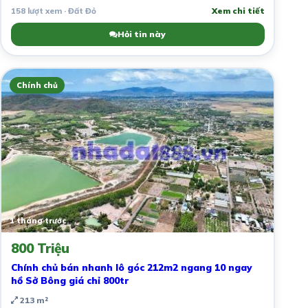
158 lượt xem · Đất Đỏ
Xem chi tiết
Hỏi tin này
Chính chủ
1 tháng trước
800 Triệu
Chính chủ bán nhanh lô góc 212m2 ngang 10 ngay
hồ Sở Bông giá chỉ 800tr
213 m²