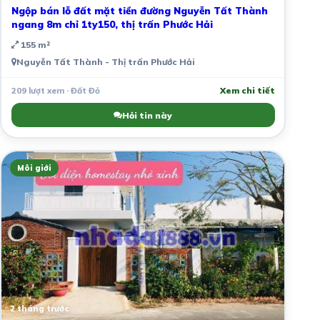
Ngộp bán lỗ đất mặt tiền đường Nguyễn Tất Thành
ngang 8m chỉ 1ty150, thị trấn Phước Hải
155 m²
Nguyễn Tất Thành - Thị trấn Phước Hải
209 lượt xem · Đất Đỏ
Xem chi tiết
Hỏi tin này
Môi giới
2 tháng trước