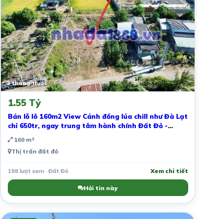
2 tháng trước
1.55 Tỷ
Bán lỗ lô 160m2 View Cánh đồng lúa chill như Đà Lạt
chỉ 650tr, ngay trung tâm hành chính Đất Đỏ -
TP.HCM
160 m²
Thị trấn đất đỏ
188 lượt xem · Đất Đỏ
Xem chi tiết
Hỏi tin này