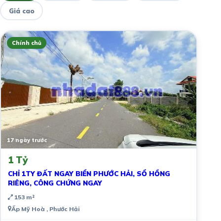
Giá cao
Chính chủ
17 ngày trước
1 Tỷ
CHỈ 1TY ĐẤT NGAY BIỂN PHƯỚC HẢI, SỔ HỒNG
RIÊNG, CÔNG CHỨNG NGAY
153 m²
Ấp Mỹ Hoà , Phước Hải