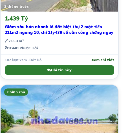
2 tháng trước
1.439 Tỷ
Giảm sâu bán nhanh lô đất biệt thự 2 mặt tiền
211m2 ngang 10, chỉ 1ty439 sổ sẳn công chứng ngay
211.3 m²
DT44B Phước Hải
187 lượt xem · Đất Đỏ
Xem chi tiết
Hỏi tin này
Chính chủ