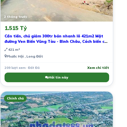
2 tháng trước
1.515 Tỷ
Cần tiền, chủ giảm 300tr bán nhanh lô 421m2 Mặt
đường Ven Biển Vũng Tàu - Bình Châu, Cách biển chỉ
1,5km
421 m²
Phước Hội , Long Đất
209 lượt xem · Đất Đỏ
Xem chi tiết
Hỏi tin này
Chính chủ