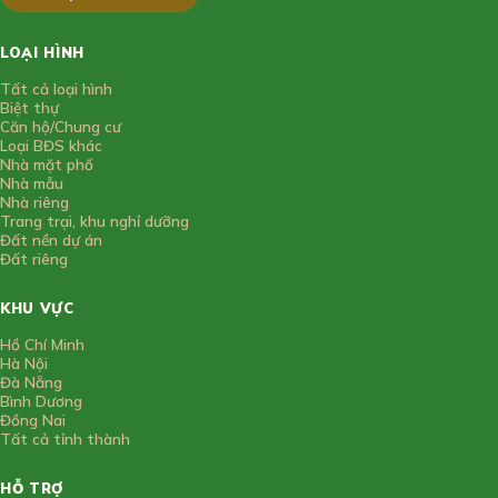
LOẠI HÌNH
Tất cả loại hình
Biệt thự
Căn hộ/Chung cư
Loại BĐS khác
Nhà mặt phố
Nhà mẫu
Nhà riêng
Trang trại, khu nghỉ dưỡng
Đất nền dự án
Đất riêng
KHU VỰC
Hồ Chí Minh
Hà Nội
Đà Nẵng
Bình Dương
Đồng Nai
Tất cả tỉnh thành
HỖ TRỢ