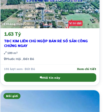
2 tháng trước
1.63 Tỷ
TĐC KIM LIÊN CHỦ NGỘP BÁN RẺ SỔ SẲN CÔNG
CHỨNG NGAY
189 m²
Phước Hội , Đất Đỏ
191 lượt xem · Đất Đỏ
Xem chi tiết
Hỏi tin này
Môi giới