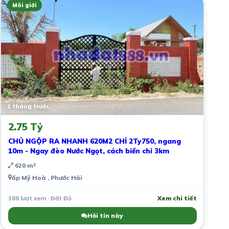
Môi giới
2 tháng trước
2.75 Tỷ
CHỦ NGỘP RA NHANH 620M2 CHỈ 2Ty750, ngang
10m - Ngay đèo Nước Ngọt, cách biển chỉ 3km
620 m²
ấp Mỹ Hoà , Phước Hải
188 lượt xem · Đất Đỏ
Xem chi tiết
Hỏi tin này