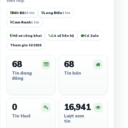
viên này.
Đất Đỏ
63 tin
Long Điền
3 tin
Cam Ranh
1 tin
Hồ sơ công khai
Có số liên hệ
Có Zalo
Tham gia từ 2026
68
68
Tin đang
Tin bán
đăng
0
16,941
Tin thuê
Lượt xem
tin