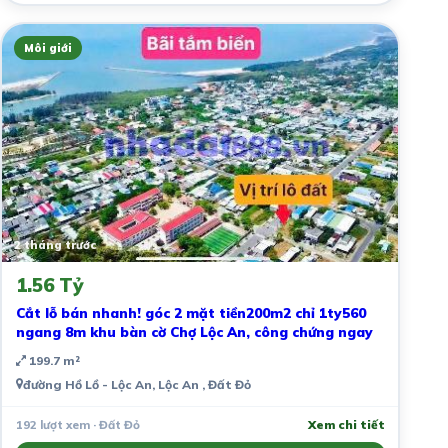
Môi giới
2 tháng trước
1.56 Tỷ
Cắt lỗ bán nhanh! góc 2 mặt tiền200m2 chỉ 1ty560
ngang 8m khu bàn cờ Chợ Lộc An, công chứng ngay
199.7 m²
đường Hồ Lồ - Lộc An, Lộc An , Đất Đỏ
192 lượt xem · Đất Đỏ
Xem chi tiết