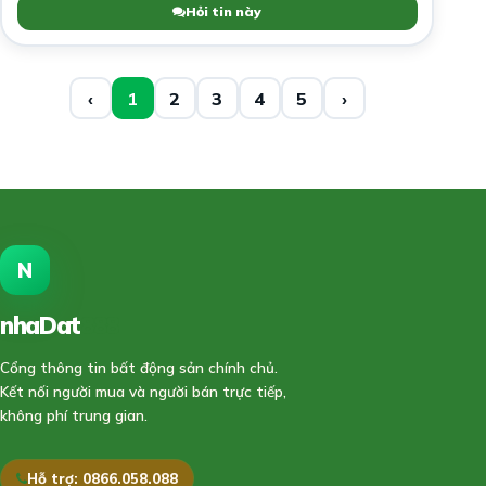
Hỏi tin này
‹
1
2
3
4
5
›
N
nhaDat
888
Cổng thông tin bất động sản chính chủ.
Kết nối người mua và người bán trực tiếp,
không phí trung gian.
Hỗ trợ: 0866.058.088