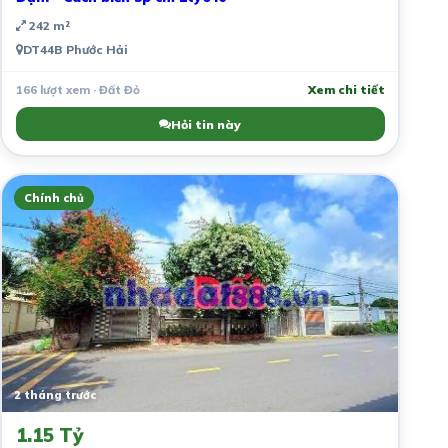
242 m²
DT44B Phước Hải
166 lượt xem · Đất Đỏ
Xem chi tiết
Hỏi tin này
Chính chủ
2 tháng trước
1.15 Tỷ