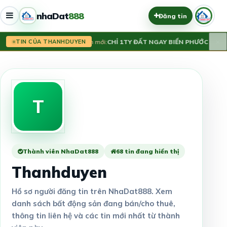
nhaDat
888
Đăng tin
×
Tin mới:
CHỈ 1TY ĐẤT NGAY BIỂN PHƯỚC HẢI,
TIN CỦA THANHDUYEN
T
Thành viên NhaDat888
68 tin đang hiển thị
Thanhduyen
Hồ sơ người đăng tin trên NhaDat888. Xem
danh sách bất động sản đang bán/cho thuê,
thông tin liên hệ và các tin mới nhất từ thành