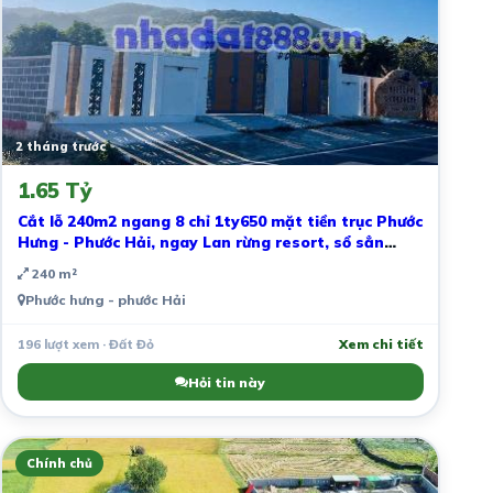
2 tháng trước
1.65 Tỷ
Cắt lỗ 240m2 ngang 8 chỉ 1ty650 mặt tiền trục Phước
Hưng - Phước Hải, ngay Lan rừng resort, sổ sẳn
công chứng ngay
240 m²
Phước hưng - phước Hải
196 lượt xem · Đất Đỏ
Xem chi tiết
Hỏi tin này
Chính chủ