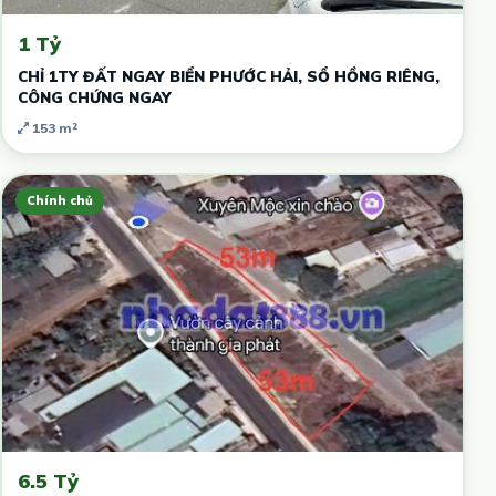
1 Tỷ
CHỈ 1TY ĐẤT NGAY BIỂN PHƯỚC HẢI, SỔ HỒNG RIÊNG,
CÔNG CHỨNG NGAY
153 m²
Chính chủ
6.5 Tỷ