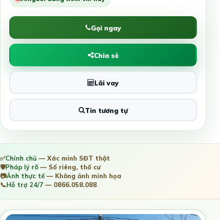
Gọi ngay
Chia sẻ
Lãi vay
Tin tương tự
✅
Chính chủ
— Xác minh SĐT thật
🛡️
Pháp lý rõ
— Sổ riêng, thổ cư
📷
Ảnh thực tế
— Không ảnh minh họa
📞
Hỗ trợ 24/7
— 0866.058.088