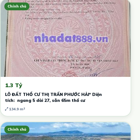
Chính chủ
1.3 Tỷ
LÔ ĐẤT THỔ CƯ THỊ TRẤN PHƯỚC HẢI* Diện
tích: ngang 5 dài 27, sẵn 65m thổ cư
134.9 m²
Chính chủ