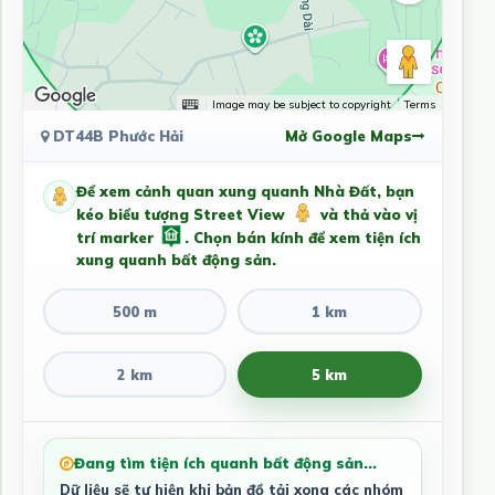
Image may be subject to copyright
Terms
DT44B Phước Hải
Mở Google Maps
Để xem cảnh quan xung quanh Nhà Đất, bạn
kéo biểu tượng Street View
và thả vào vị
trí marker
. Chọn bán kính để xem tiện ích
xung quanh bất động sản.
500 m
1 km
2 km
5 km
Đang tìm tiện ích quanh bất động sản...
Dữ liệu sẽ tự hiện khi bản đồ tải xong các nhóm