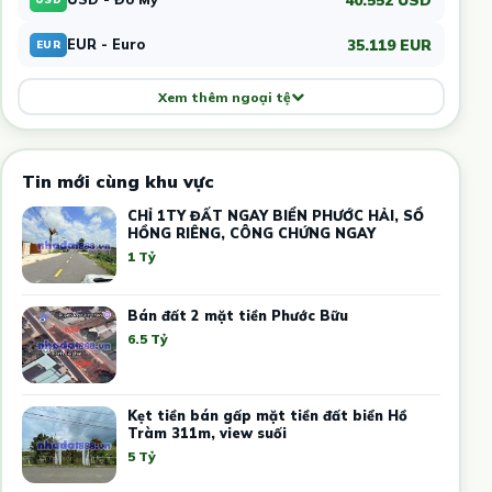
35.119 EUR
EUR - Euro
EUR
Xem thêm ngoại tệ
Tin mới cùng khu vực
CHỈ 1TY ĐẤT NGAY BIỂN PHƯỚC HẢI, SỔ
HỒNG RIÊNG, CÔNG CHỨNG NGAY
1 Tỷ
Bán đất 2 mặt tiền Phước Bữu
6.5 Tỷ
Kẹt tiền bán gấp mặt tiền đất biển Hồ
Tràm 311m, view suối
5 Tỷ