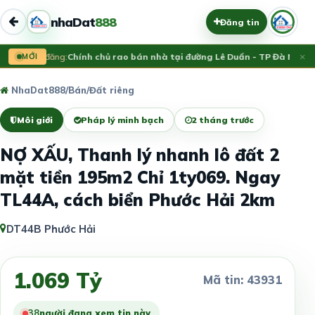
nhaDat
888
Đăng tin
×
Vừa đăng:
MỚI
Chính chủ rao bán nhà tại đường Lê Duẩn - TP Đà Nẵng; 
NhaDat888
/
Bán
/
Đất riêng
Môi giới
Pháp lý minh bạch
2 tháng trước
NỢ XẤU, Thanh lý nhanh lô đất 2
mặt tiền 195m2 Chỉ 1ty069. Ngay
TL44A, cách biển Phước Hải 2km
DT44B Phước Hải
1.069 Tỷ
Mã tin: 43931
38
người đang xem tin này