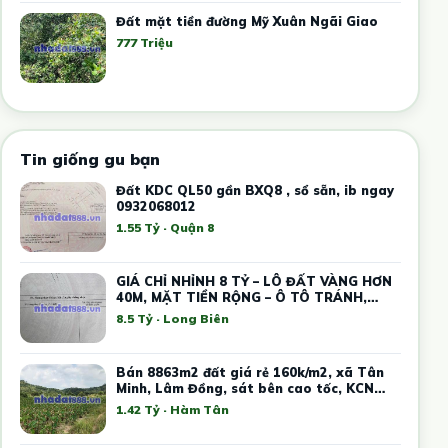
Đất mặt tiền đường Mỹ Xuân Ngãi Giao
777 Triệu
Tin giống gu bạn
Đất KDC QL50 gần BXQ8 , sổ sẵn, ib ngay
0932068012
1.55 Tỷ · Quận 8
GIÁ CHỈ NHỈNH 8 TỶ – LÔ ĐẤT VÀNG HƠN
40M, MẶT TIỀN RỘNG – Ô TÔ TRÁNH,
KINH DOANH
8.5 Tỷ · Long Biên
Bán 8863m2 đất giá rẻ 160k/m2, xã Tân
Minh, Lâm Đồng, sát bên cao tốc, KCN
Tân Đức Sonadezi
1.42 Tỷ · Hàm Tân