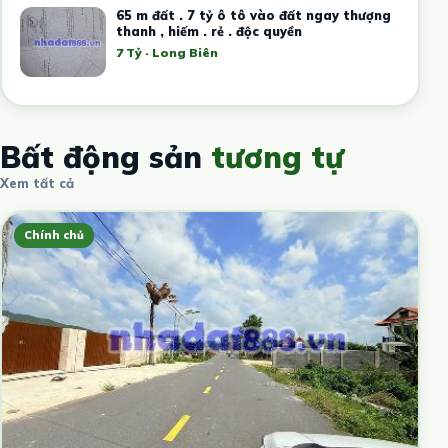
65 m đất . 7 tỷ ô tô vào đất ngay thượng
thanh , hiếm . rẻ . độc quyền
7 Tỷ · Long Biên
Bất động sản
tương tự
Xem tất cả
Chính chủ