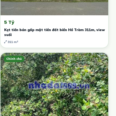
5 Tỷ
Kẹt tiền bán gấp mặt tiền đất biển Hồ Tràm 311m, view
suối
311 m²
Chính chủ