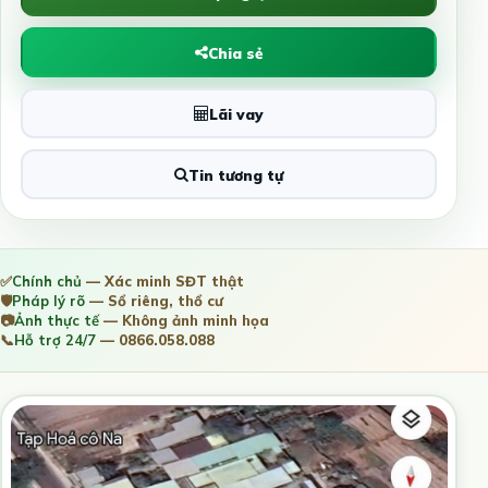
Chia sẻ
Lãi vay
Tin tương tự
✅
Chính chủ
— Xác minh SĐT thật
🛡️
Pháp lý rõ
— Sổ riêng, thổ cư
📷
Ảnh thực tế
— Không ảnh minh họa
📞
Hỗ trợ 24/7
— 0866.058.088