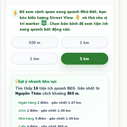
Để xem cảnh quan xung quanh Nhà Đất, bạn
kéo biểu tượng Street View
và thả vào vị
trí marker
. Chọn bán kính để xem tiện ích
xung quanh bất động sản.
500 m
1 km
2 km
5 km
Gợi ý nhanh khu vực
Tìm thấy
16
tiện ích quanh BĐS. Gần nhất là
Nguyên Thảo
cách khoảng
850 m
.
Ngân hàng
2 điểm · gần nhất 1.67 km
Atm
2 điểm · gần nhất 1.66 km
Nhà hàng
5 điểm · gần nhất 1.09 km
Cafe
6 điểm · gần nhất 850 m