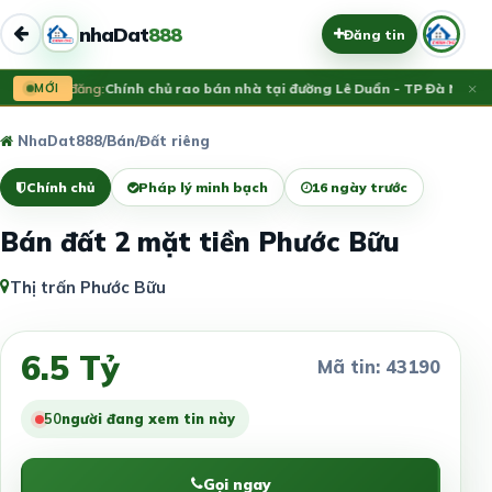
nhaDat
888
Đăng tin
×
Vừa đăng:
MỚI
Chính chủ rao bán nhà tại đường Lê Duẩn - TP Đà Nẵng; D
NhaDat888
/
Bán
/
Đất riêng
Chính chủ
Pháp lý minh bạch
16 ngày trước
Bán đất 2 mặt tiền Phước Bữu
Thị trấn Phước Bữu
6.5 Tỷ
Mã tin: 43190
50
người đang xem tin này
Gọi ngay