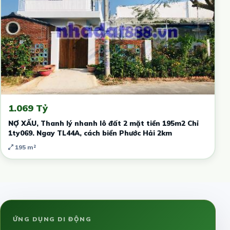
1.069 Tỷ
NỢ XẤU, Thanh lý nhanh lô đất 2 mặt tiền 195m2 Chỉ
1ty069. Ngay TL44A, cách biển Phước Hải 2km
195 m²
ỨNG DỤNG DI ĐỘNG