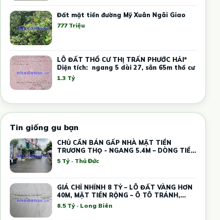
Đất mặt tiền đường Mỹ Xuân Ngãi Giao
777 Triệu
LÔ ĐẤT THỔ CƯ THỊ TRẤN PHƯỚC HẢI*
Diện tích: ngang 5 dài 27, sẵn 65m thổ cư
1.3 Tỷ
Tin giống gu bạn
CHỦ CẦN BÁN GẤP NHÀ MẶT TIỀN
TRƯƠNG THỌ - NGANG 5.4M – DÒNG TIỀN
12 TRIỆU
5 Tỷ · Thủ Đức
GIÁ CHỈ NHỈNH 8 TỶ – LÔ ĐẤT VÀNG HƠN
40M, MẶT TIỀN RỘNG – Ô TÔ TRÁNH,
KINH DOANH
8.5 Tỷ · Long Biên