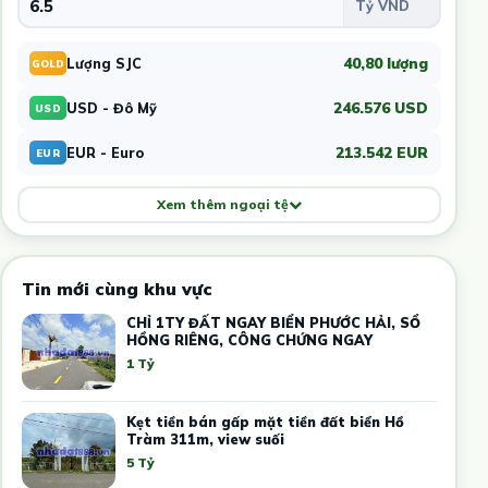
40,80 lượng
Lượng SJC
GOLD
246.576 USD
USD - Đô Mỹ
USD
213.542 EUR
EUR - Euro
EUR
Xem thêm ngoại tệ
Tin mới cùng khu vực
CHỈ 1TY ĐẤT NGAY BIỂN PHƯỚC HẢI, SỔ
HỒNG RIÊNG, CÔNG CHỨNG NGAY
1 Tỷ
Kẹt tiền bán gấp mặt tiền đất biển Hồ
Tràm 311m, view suối
5 Tỷ