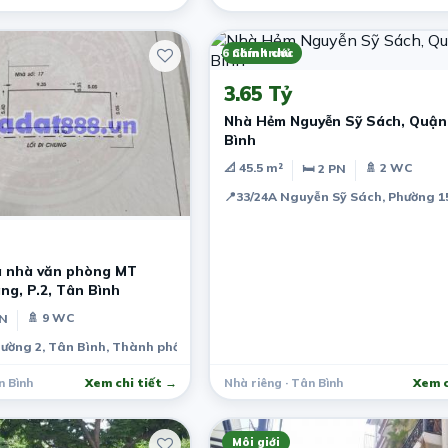
6 năm trước
Chính chủ
3.65 Tỷ
Nhà Hẻm Nguyễn Sỹ Sách, Quận
Bình
📐 45.5 m²
🚿 2 WC
🛏 2 PN
📍
33/24A Nguyễn Sỹ Sách, Phường 15
 nhà văn phòng MT
ng, P.2, Tân Bình
🚿 9 WC
PN
ường 2, Tân Bình, Thành phố Hồ Chí Minh, Việt Nam
n Bình
Xem chi tiết →
Nhà riêng · Tân Bình
Xem c
Môi giới