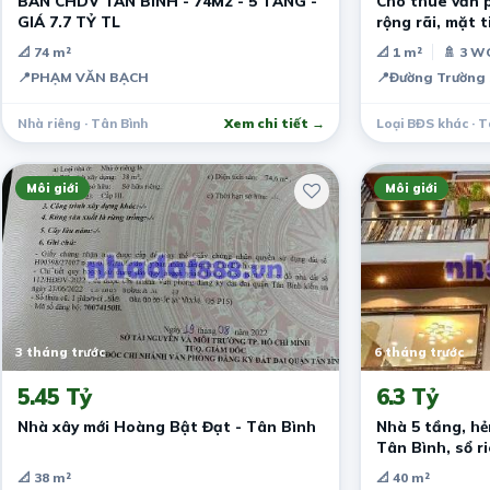
BÁN CHDV TÂN BÌNH - 74M2 - 5 TẦNG -
Cho thuê văn p
GIÁ 7.7 TỶ TL
rộng rãi, mặt 
tâm Tân Bình
📐 74 m²
📐 1 m²
🚿 3 W
📍
PHẠM VĂN BẠCH
📍
Đường Trường 
Nhà riêng · Tân Bình
Xem chi tiết →
Loại BĐS khác · T
Môi giới
Môi giới
3 tháng trước
6 tháng trước
5.45 Tỷ
6.3 Tỷ
Nhà xây mới Hoàng Bật Đạt - Tân Bình
Nhà 5 tầng, h
Tân Bình, sổ r
📐 38 m²
📐 40 m²