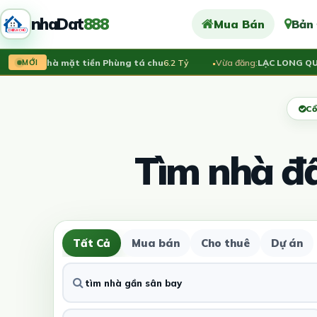
nhaDat
888
Mua Bán
Bản
Bán nhà mặt tiền Phùng tá chu
6.2 Tỷ
Vừa đăng:
LẠC LONG QUÂN – 
MỚI
Cổ
Tìm nhà đ
Tất Cả
Mua bán
Cho thuê
Dự án