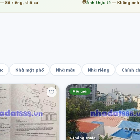
📷
— Sổ riêng, thổ cư
Ảnh thực tế
— Không ảnh 
ác
Nhà mặt phố
Nhà mẫu
Nhà riêng
Chính c
Môi giới
4 tháng trước