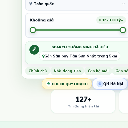
Toàn quốc
Khoảng giá
0 Tr - 100 Tỷ+
SEARCH THÔNG MINH ĐÃ HIỂU
Gần Sân bay Tân Sơn Nhất trong 5km
Chính chủ
Nhà dòng tiền
Căn hộ mới
Gần s
QH Hà Nội
CHECK QUY HOẠCH
127+
Tin đang hiển thị