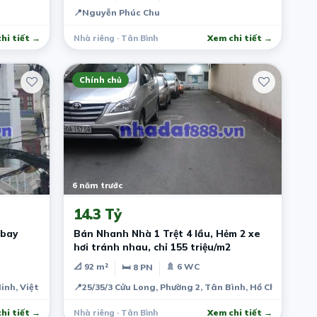
📍
Nguyễn Phúc Chu
hi tiết →
Nhà riêng · Tân Bình
Xem chi tiết →
Chính chủ
6 năm trước
14.3 Tỷ
 bay
Bán Nhanh Nhà 1 Trệt 4 lầu, Hẻm 2 xe
hơi tránh nhau, chỉ 155 triệu/m2
📐 92 m²
🚿 6 WC
🛏 8 PN
Minh, Việt Nam
📍
25/35/3 Cửu Long, Phường 2, Tân Bình, Hồ Chí Minh, 
hi tiết →
Nhà riêng · Tân Bình
Xem chi tiết →