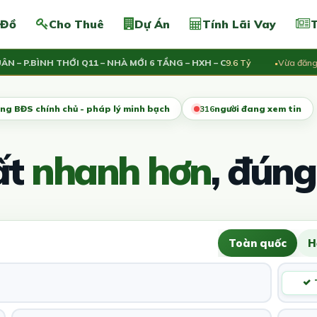
 Đồ
Cho Thuê
Dự Án
Tính Lãi Vay
T
P.BÌNH THỚI Q11 – NHÀ MỚI 6 TẦNG – HXH – C
9.6 Tỷ
Vừa đăng:
Nhà
ng BĐS chính chủ - pháp lý minh bạch
316
người đang xem tin
ất
nhanh hơn
, đúng
Toàn quốc
H