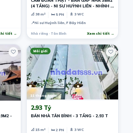
CAM ĐOAN THẬT - BÁN GẤP NHÀ 38m2
(4 TẦNG) - NI SƯ HUỲNH LIÊN - NHỈNH 5
TỶ TL
📐 38 m²
🚿 3 WC
🛏 5 PN
📍
Ni sư Huỳnh liên, F Bảy Hiền
hi tiết →
Nhà riêng · Tân Bình
Xem chi tiết →
Môi giới
11 tháng trước
2.93 Tỷ
9M2 -
BÁN NHÀ TÂN BÌNH - 3 TẦNG - 2.93 T
📐 15 m²
🚿 3 WC
🛏 2 PN