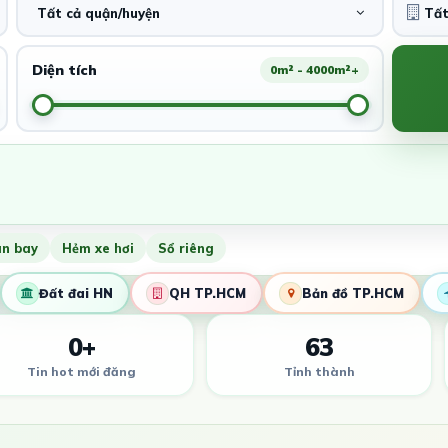
Tất cả quận/huyện
Diện tích
0m² - 4000m²+
ân bay
Hẻm xe hơi
Sổ riêng
Đất đai HN
QH TP.HCM
Bản đồ TP.HCM
0+
63
Tin hot mới đăng
Tỉnh thành