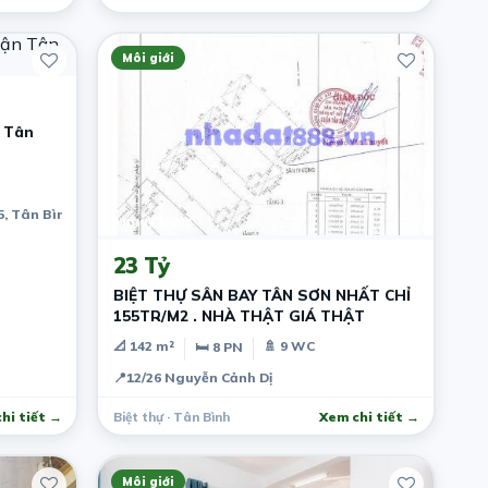
Môi giới
 Tân
, Tân Bình, Hồ Chí Minh, Việt Nam
8 ngày trước
23 Tỷ
BIỆT THỰ SÂN BAY TÂN SƠN NHẤT CHỈ
155TR/M2 . NHÀ THẬT GIÁ THẬT
📐 142 m²
🚿 9 WC
🛏 8 PN
📍
12/26 Nguyễn Cảnh Dị
hi tiết →
Biệt thự · Tân Bình
Xem chi tiết →
Môi giới