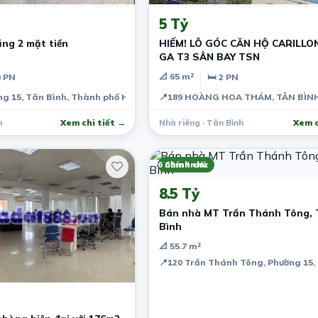
5 Tỷ
ng 2 mặt tiền
HIẾM! LÔ GÓC CĂN HỘ CARILLON
GA T3 SÂN BAY TSN
📐 65 m²
0 PN
🛏 2 PN
ng 15, Tân Bình, Thành phố Hồ Chí Minh, Việt Nam
ng 15, Tân Bình, Thành phố Hồ Chí Minh, Việt Nam
📍
189 HOÀNG HOA THÁM, TÂN BÌNH,
h
Xem chi tiết →
Nhà riêng · Tân Bình
Xem c
6 năm trước
Chính chủ
8.5 Tỷ
Bán nhà MT Trần Thánh Tông, 
Bình
📐 55.7 m²
📍
120 Trần Thánh Tông, Phường 15, 