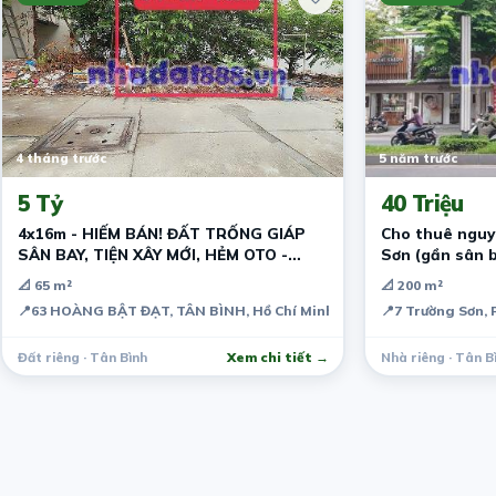
4 tháng trước
5 năm trước
5 Tỷ
40 Triệu
4x16m - HIẾM BÁN! ĐẤT TRỐNG GIÁP
Cho thuê nguy
SÂN BAY, TIỆN XÂY MỚI, HẺM OTO -
Sơn (gần sân 
DƯỚI 5 T.ỷ - TÂN BÌNH
📐 65 m²
📐 200 m²
📍
63 HOÀNG BẬT ĐẠT, TÂN BÌNH, Hồ Chí Minh, Vietnam
📍
7 Trường Sơn, 
Đất riêng · Tân Bình
Xem chi tiết →
Nhà riêng · Tân B