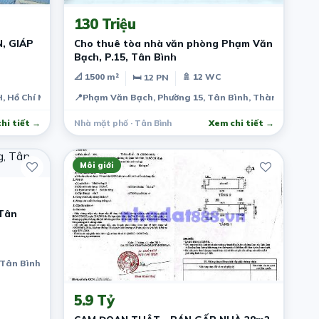
130 Triệu
, GIÁP
Cho thuê tòa nhà văn phòng Phạm Văn
Bạch, P.15, Tân Bình
📐 1500 m²
🚿 12 WC
🛏 12 PN
 Hồ Chí Minh, Vietnam
📍
Phạm Văn Bạch, Phường 15, Tân Bình, Thành phố Hồ 
hi tiết →
Nhà mặt phố · Tân Bình
Xem chi tiết →
Môi giới
Tân
Tân Bình, Hồ Chí Minh, Việt Nam
2 tháng trước
5.9 Tỷ