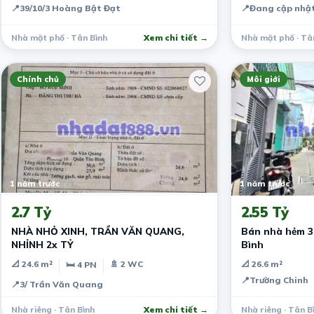
📍
39/10/3 Hoàng Bật Đạt
📍
Đang cập nhật
Nhà mặt phố · Tân Bình
Xem chi tiết →
Nhà mặt phố · Tâ
Chính chủ
Môi giới
1 năm trước
1 năm trước
2.7 Tỷ
2.55 Tỷ
NHÀ NHỎ XINH, TRẦN VĂN QUANG,
Bán nhà hẻm 3
NHỈNH 2x TỶ
Bình
📐 24.6 m²
🚿 2 WC
📐 26.6 m²
🛏 4 PN
📍
Trường Chinh
📍
3/ Trần Văn Quang
Nhà riêng · Tân Bình
Xem chi tiết →
Nhà riêng · Tân B