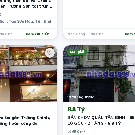
hòng hiện đại với 176m2
tiền Trường Sơn tại trung
C
Sơn, Tân Sơn Hòa, Tân Bình, TPHCM
ân Bình
Xem chi tiết →
Nhà riêng · Tân Bình
Xem c
Môi giới
11 tháng trước
8.8 Tỷ
ẻm 5m gần Trường Chinh,
BÁN CHDV QUẬN TÂN BÌNH - 65.
iêng hoàn công đủ
LÔ GÓC - 2 TẦNG - 8.8 TỶ
📐 65.9 m²