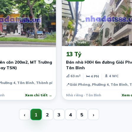
5 năm trước
13 Tỷ
ên căn 200m2, MT Trường
Bán nhà HXH 6m đường Giải Phó
bay TSN)
Tân Bình
📐 63 m²
🚿 4 WC
🛏 4 PN
Phường 4, Tân Bình, Thành phố Hồ Chí Minh, Việt Nam
📍
Giải Phóng, Phường 4, Tân Bình, 
ình
Xem chi tiết →
Nhà riêng · Tân Bình
Xem c
‹
1
2
3
4
5
›