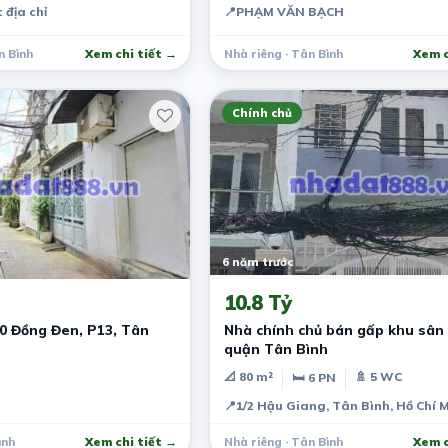
 địa chỉ
📍
PHẠM VĂN BẠCH
n Bình
Xem chi tiết →
Nhà riêng · Tân Bình
Xem c
Chính chủ
6 năm trước
10.8 Tỷ
0 Đồng Đen, P13, Tân
Nhà chính chủ bán gấp khu sân
quận Tân Bình
📐 80 m²
🚿 5 WC
🛏 6 PN
📍
1/2 Hậu Giang, Tân Bình, Hồ Chí 
ình
Xem chi tiết →
Nhà riêng · Tân Bình
Xem c