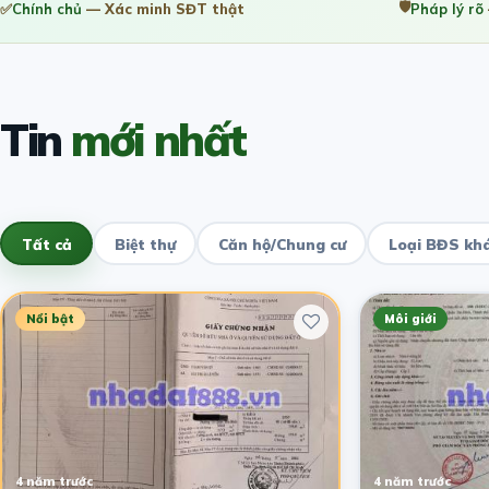
🛡️
✅
Chính chủ
— Xác minh SĐT thật
Pháp lý rõ
Tin
mới nhất
Tất cả
Biệt thự
Căn hộ/Chung cư
Loại BĐS kh
Nổi bật
Môi giới
4 năm trước
4 năm trước