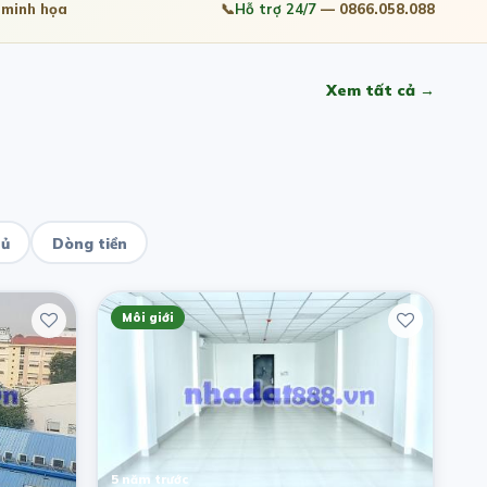
minh họa
📞
Hỗ trợ 24/7
— 0866.058.088
Xem tất cả →
hủ
Dòng tiền
Môi giới
5 năm trước