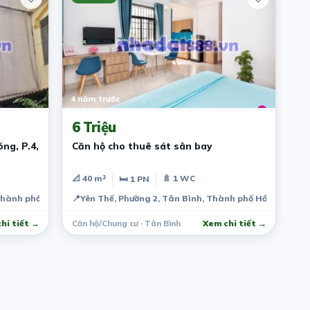
4 năm trước
6 Triệu
ng, P.4,
Căn hộ cho thuê sát sân bay
📐 40 m²
🚿 1 WC
🛏 1 PN
Thành phố Hồ Chí Minh, Việt Nam
📍
Yên Thế, Phường 2, Tân Bình, Thành phố Hồ Chí Minh
hi tiết →
Căn hộ/Chung cư · Tân Bình
Xem chi tiết →