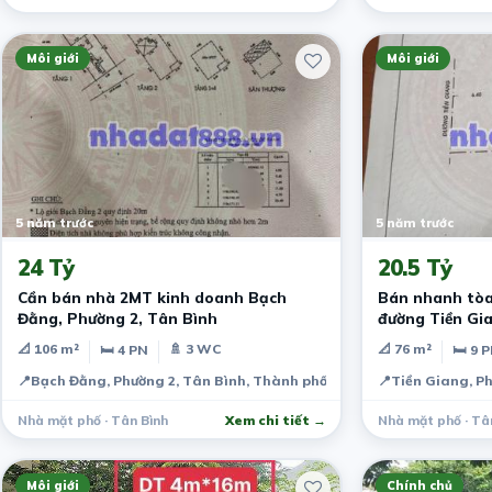
Môi giới
Môi giới
5 năm trước
5 năm trước
24 Tỷ
20.5 Tỷ
Cần bán nhà 2MT kinh doanh Bạch
Bán nhanh tòa
Đằng, Phường 2, Tân Bình
đường Tiền Gia
📐 106 m²
🚿 3 WC
📐 76 m²
🛏 4 PN
🛏 9 
📍
Bạch Đằng, Phường 2, Tân Bình, Thành phố Hồ Chí Minh, Việt Nam
📍
Tiền Giang, Ph
Nhà mặt phố · Tân Bình
Xem chi tiết →
Nhà mặt phố · Tâ
Môi giới
Chính chủ