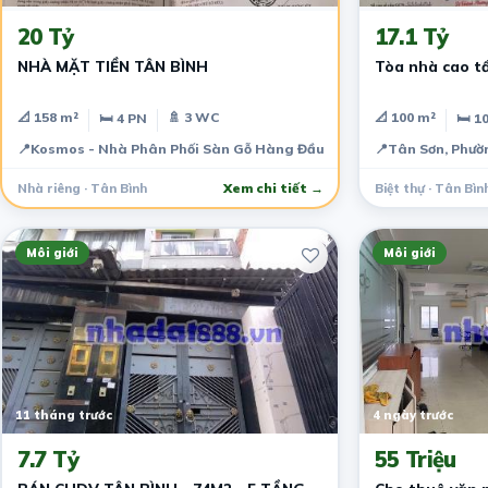
20 Tỷ
17.1 Tỷ
NHÀ MẶT TIỀN TÂN BÌNH
Tòa nhà cao tầ
📐 158 m²
🚿 3 WC
📐 100 m²
🛏 4 PN
🛏 1
📍
Kosmos - Nhà Phân Phối Sàn Gỗ Hàng Đầu Việt Nam, Tân Sơn, Phườ
📍
Tân Sơn, Phườ
Nhà riêng · Tân Bình
Xem chi tiết →
Biệt thự · Tân Bìn
Môi giới
Môi giới
11 tháng trước
4 ngày trước
7.7 Tỷ
55 Triệu