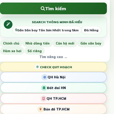
Tìm kiếm
SEARCH THÔNG MINH ĐÃ HIỂU
Gần Sân bay Tân Sơn Nhất trong 5km
Đà Nẵng
Chính chủ
Nhà dòng tiền
Căn hộ mới
Gần sân bay
Hẻm xe hơi
Sổ riêng
Tìm nâng cao →
CHECK QUY HOẠCH
QH Hà Nội
Đất đai HN
QH TP.HCM
Bản đồ TP.HCM