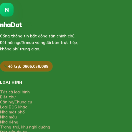
N
nhaDat
888
Cổng thông tin bất động sản chính chủ.
Kết nối người mua và người bán trực tiếp,
không phí trung gian.
Hỗ trợ: 0866.058.088
LOẠI HÌNH
Tất cả loại hình
Biệt thự
Căn hộ/Chung cư
Loại BĐS khác
Nhà mặt phố
Nhà mẫu
Nhà riêng
Trang trại, khu nghỉ dưỡng
Đất nền dự án