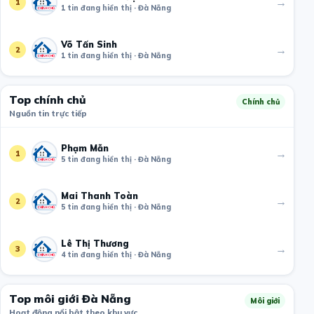
→
1
1 tin đang hiển thị · Đà Nẵng
Võ Tấn Sinh
→
2
1 tin đang hiển thị · Đà Nẵng
Top chính chủ
Chính chủ
Nguồn tin trực tiếp
Phạm Mẫn
→
1
5 tin đang hiển thị · Đà Nẵng
Mai Thanh Toàn
→
2
5 tin đang hiển thị · Đà Nẵng
Lê Thị Thương
→
3
4 tin đang hiển thị · Đà Nẵng
Top môi giới Đà Nẵng
Môi giới
Hoạt động nổi bật theo khu vực