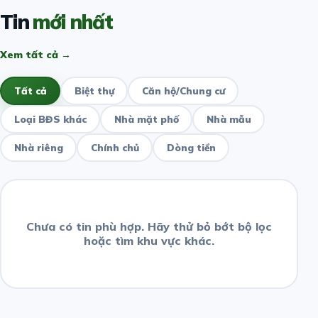
Tin
mới nhất
Xem tất cả →
Tất cả
Biệt thự
Căn hộ/Chung cư
Loại BĐS khác
Nhà mặt phố
Nhà mẫu
Nhà riêng
Chính chủ
Dòng tiền
Chưa có tin phù hợp. Hãy thử bỏ bớt bộ lọc
hoặc tìm khu vực khác.