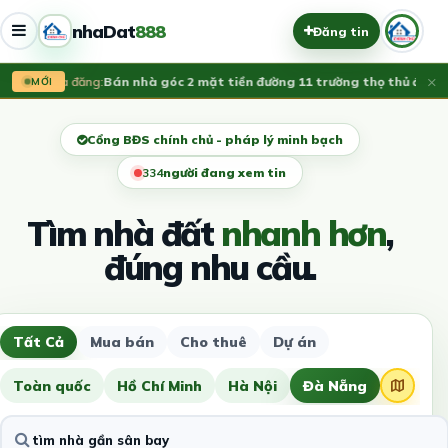
nhaDat
888
Đăng tin
×
Vừa đăng:
Bán nhà góc 2 mặt tiền đường 11 trường thọ thủ đức, L
MỚI
Cổng BĐS chính chủ - pháp lý minh bạch
331
người đang xem tin
Tìm nhà đất
nhanh hơn
,
đúng nhu cầu.
Tất Cả
Mua bán
Cho thuê
Dự án
Toàn quốc
Hồ Chí Minh
Hà Nội
Đà Nẵng