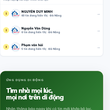
NGUYỄN DUY MINH
→
1
60 tin đang hiển thị · Đà Nẵng
Nguyễn Văn Dũng
→
2
6 tin đang hiển thị · Đà Nẵng
Phạm văn hải
→
3
5 tin đang hiển thị · Đà Nẵng
ỨNG DỤNG DI ĐỘNG
Tìm nhà mọi lúc,
mọi nơi trên di động
Nhận thông báo ngay khi có tin mới khớp bộ lọc.