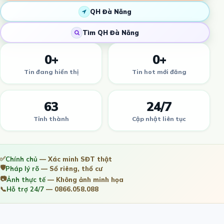
QH Đà Nẵng
Tìm QH Đà Nẵng
0+
0+
Tin đang hiển thị
Tin hot mới đăng
63
24/7
Tỉnh thành
Cập nhật liên tục
✅
Chính chủ
— Xác minh SĐT thật
🛡️
Pháp lý rõ
— Sổ riêng, thổ cư
📷
Ảnh thực tế
— Không ảnh minh họa
📞
Hỗ trợ 24/7
— 0866.058.088