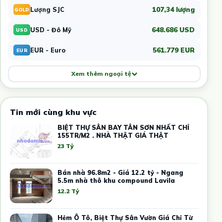
107,34 lượng
Lượng SJC
GOLD
648.686 USD
USD - Đô Mỹ
USD
561.779 EUR
EUR - Euro
EUR
Xem thêm ngoại tệ
Tin mới cùng khu vực
BIỆT THỰ SÂN BAY TÂN SƠN NHẤT CHỈ
155TR/M2 . NHÀ THẬT GIÁ THẬT
23 Tỷ
Bán nhà 96.8m2 - Giá 12.2 tỷ - Ngang
5.5m nhà thô khu compound Lavila
12.2 Tỷ
Hẻm Ô Tô, Biệt Thự Sân Vườn Giá Chỉ Từ