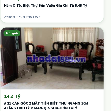
Hẻm Ô Tô, Biệt Thự Sân Vườn Giá Chỉ Từ 5,45 Tỷ
166.3 m²
3 PN
1 WC
Môi giới
14.2 Tỷ
# 21 CĂN GÓC 2 MẶT TIỀN BIỆT THƯ NGANG 10M
4TẦNG HXH LÝ P MAN-Q.7-SHR-HƠN 14TỶ