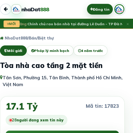
nhaDat
888
Đăng tin
×
Vừa đăng:
MỚI
Chính chủ rao bán nhà tại đường Lê Duẩn - TP Đà Nẵng; D
NhaDat888
/
Bán
/
Biệt thự
Môi giới
Pháp lý minh bạch
4 năm trước
Tòa nhà cao tầng 2 mặt tiền
Tân Sơn, Phường 15, Tân Bình, Thành phố Hồ Chí Minh,
Việt Nam
17.1 Tỷ
Mã tin: 17823
28
người đang xem tin này