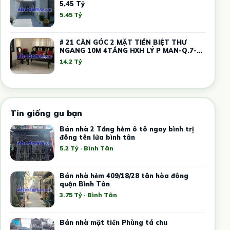
5,45 Tỷ
5.45 Tỷ
# 21 CĂN GÓC 2 MẶT TIỀN BIỆT THƯ
NGANG 10M 4TẦNG HXH LÝ P MAN-Q.7-
SHR-HƠN 14TỶ
14.2 Tỷ
Tin giống gu bạn
Bán nhà 2 Tầng hẻm ô tô ngay bình trị
đông tên lửa bình tân
5.2 Tỷ · Bình Tân
Bán nhà hẻm 409/18/28 tân hòa đông
quận Bình Tân
3.75 Tỷ · Bình Tân
Bán nhà mặt tiền Phùng tá chu