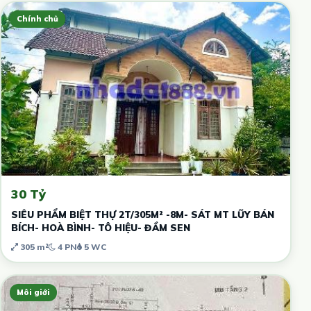
Chính chủ
30 Tỷ
SIÊU PHẨM BIỆT THỰ 2T/305M² -8M- SÁT MT LŨY BÁN
BÍCH- HOÀ BÌNH- TÔ HIỆU- ĐẦM SEN
305 m²
4 PN
5 WC
Môi giới