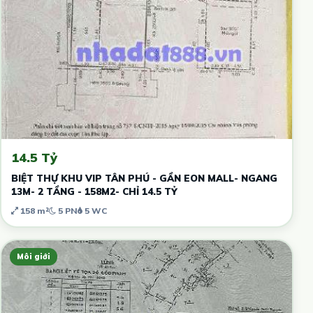
14.5 Tỷ
BIỆT THỰ KHU VIP TÂN PHÚ - GẦN EON MALL- NGANG
13M- 2 TẦNG - 158M2- CHỈ 14.5 TỶ
158 m²
5 PN
5 WC
Môi giới