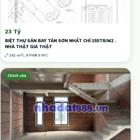
23 Tỷ
BIỆT THỰ SÂN BAY TÂN SƠN NHẤT CHỈ 155TR/M2 .
NHÀ THẬT GIÁ THẬT
142 m²
8 PN
9 WC
Chính chủ