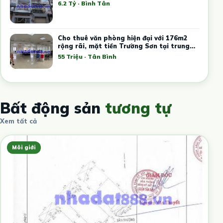
6.2 Tỷ · Bình Tân
Cho thuê văn phòng hiện đại với 176m2
rộng rãi, mặt tiền Trường Sơn tại trung
tâm Tân Bình
55 Triệu · Tân Bình
Bất động sản
tương tự
Xem tất cả
Môi giới