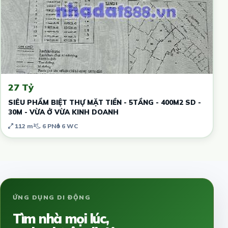
27 Tỷ
SIÊU PHẨM BIỆT THỰ MẶT TIỀN - 5TẦNG - 400M2 SD -
30M - VỪA Ở VỪA KINH DOANH
112 m²
6 PN
6 WC
ỨNG DỤNG DI ĐỘNG
Tìm nhà mọi lúc,