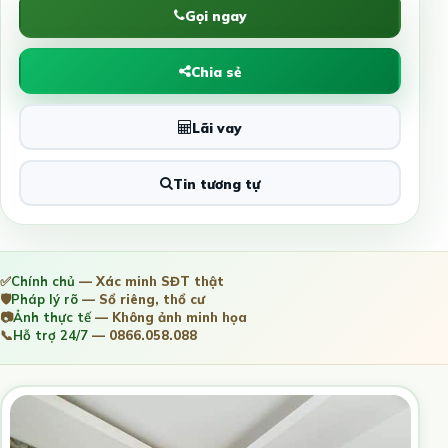
Gọi ngay
Chia sẻ
Lãi vay
Tin tương tự
✅
Chính chủ
— Xác minh SĐT thật
🛡️
Pháp lý rõ
— Sổ riêng, thổ cư
📷
Ảnh thực tế
— Không ảnh minh họa
📞
Hỗ trợ 24/7
— 0866.058.088