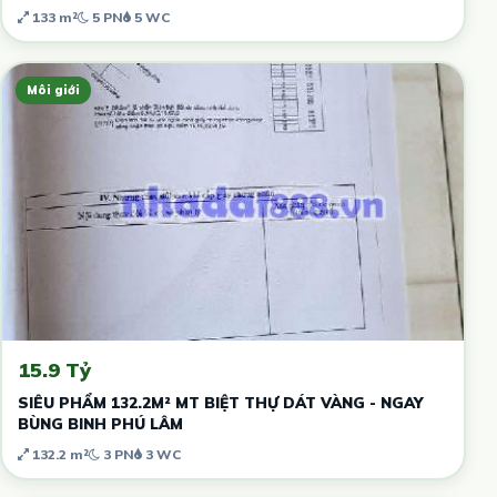
133 m²
5 PN
5 WC
Môi giới
15.9 Tỷ
SIÊU PHẨM 132.2M² MT BIỆT THỰ DÁT VÀNG - NGAY
BÙNG BINH PHÚ LÂM
132.2 m²
3 PN
3 WC