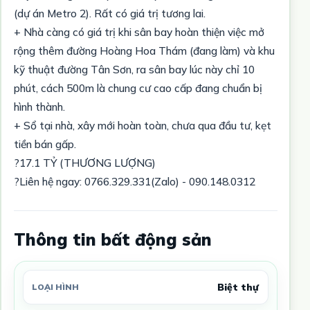
(dự án Metro 2). Rất có giá trị tương lai.
+ Nhà càng có giá trị khi sân bay hoàn thiện việc mở
rộng thêm đường Hoàng Hoa Thám (đang làm) và khu
kỹ thuật đường Tân Sơn, ra sân bay lúc này chỉ 10
phút, cách 500m là chung cư cao cấp đang chuẩn bị
hình thành.
+ Sổ tại nhà, xây mới hoàn toàn, chưa qua đầu tư, kẹt
tiền bán gấp.
?17.1 TỶ (THƯƠNG LƯỢNG)
?Liên hệ ngay: 0766.329.331(Zalo) - 090.148.0312
Thông tin bất động sản
Biệt thự
LOẠI HÌNH