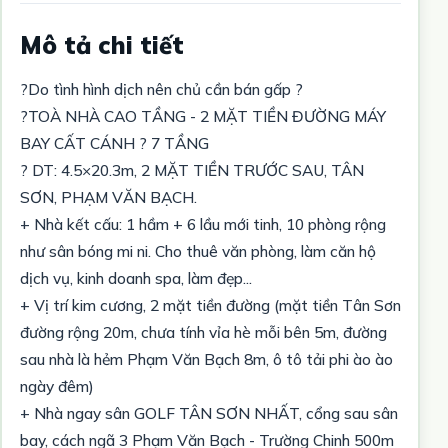
Mô tả chi tiết
?Do tình hình dịch nên chủ cần bán gấp ?
?TOÀ NHÀ CAO TẦNG - 2 MẶT TIỀN ĐƯỜNG MÁY
BAY CẤT CÁNH ? 7 TẦNG
? DT: 4.5×20.3m, 2 MẶT TIỀN TRƯỚC SAU, TÂN
SƠN, PHẠM VĂN BẠCH.
+ Nhà kết cấu: 1 hầm + 6 lầu mới tinh, 10 phòng rộng
như sân bóng mi ni. Cho thuê văn phòng, làm căn hộ
dịch vụ, kinh doanh spa, làm đẹp...
+ Vị trí kim cương, 2 mặt tiền đường (mặt tiền Tân Sơn
đường rộng 20m, chưa tính vỉa hè mỗi bên 5m, đường
sau nhà là hẻm Phạm Văn Bạch 8m, ô tô tải phi ào ào
ngày đêm)
+ Nhà ngay sân GOLF TÂN SƠN NHẤT, cổng sau sân
bay, cách ngã 3 Phạm Văn Bạch - Trường Chinh 500m