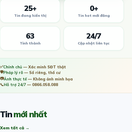
25+
0+
Tin đang hiển thị
Tin hot mới đăng
63
24/7
Tỉnh thành
Cập nhật liên tục
✅
Chính chủ
— Xác minh SĐT thật
🛡️
Pháp lý rõ
— Sổ riêng, thổ cư
📷
Ảnh thực tế
— Không ảnh minh họa
📞
Hỗ trợ 24/7
— 0866.058.088
Tin
mới nhất
Xem tất cả →