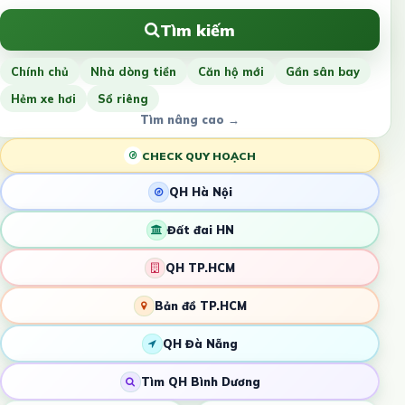
Tìm kiếm
Chính chủ
Nhà dòng tiền
Căn hộ mới
Gần sân bay
Hẻm xe hơi
Sổ riêng
Tìm nâng cao →
CHECK QUY HOẠCH
QH Hà Nội
Đất đai HN
QH TP.HCM
Bản đồ TP.HCM
QH Đà Nẵng
Tìm QH Bình Dương