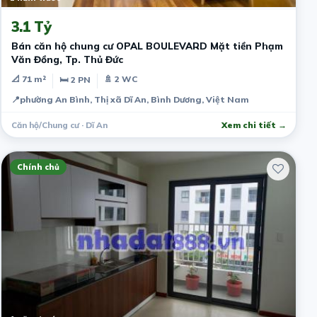
3.1 Tỷ
Bán căn hộ chung cư OPAL BOULEVARD Mặt tiền Phạm
Văn Đồng, Tp. Thủ Đức
📐 71 m²
🚿 2 WC
🛏 2 PN
📍
phường An Bình, Thị xã Dĩ An, Bình Dương, Việt Nam
Căn hộ/Chung cư · Dĩ An
Xem chi tiết →
Chính chủ