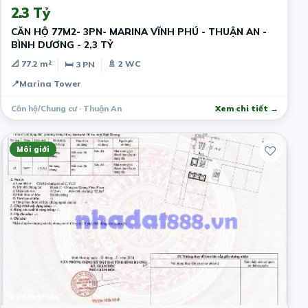
2.3 Tỷ
CĂN HỘ 77M2- 3PN- MARINA VĨNH PHÚ - THUẬN AN -
BÌNH DƯƠNG - 2,3 TỶ
📐 77.2 m²
🚿 2 WC
🛏 3 PN
📍
Marina Tower
Căn hộ/Chung cư · Thuận An
Xem chi tiết →
Môi giới
1 năm trước