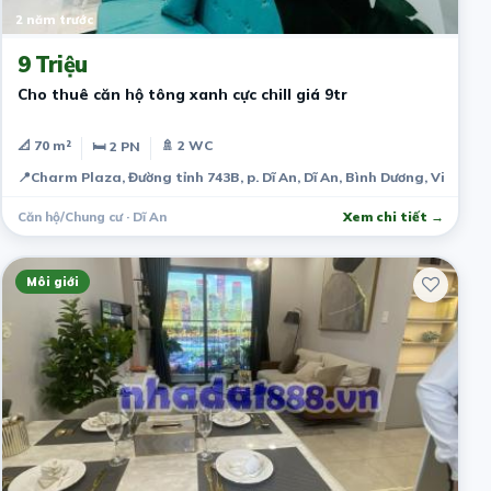
2 năm trước
9 Triệu
Cho thuê căn hộ tông xanh cực chill giá 9tr
📐 70 m²
🚿 2 WC
🛏 2 PN
📍
Charm Plaza, Đường tỉnh 743B, p. Dĩ An, Dĩ An, Bình Dương, Việt Na
Căn hộ/Chung cư · Dĩ An
Xem chi tiết →
Môi giới