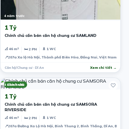
4 năm trước
1 Tỷ
Chính chủ cần bán căn hộ chung cư SAMLAND
📐 46 m²
🚿 1 WC
🛏 2 PN
📍
207a Xa lộ Hà Nội, Thành phố Biên Hòa, Đồng Nai, Việt Nam
Căn hộ/Chung cư · Dĩ An
Xem chi tiết →
4 năm trước
Chính chủ
1 Tỷ
Chính chủ cần bán căn hộ chung cư SAMSORA
RIVERSIDE
📐 46 m²
🚿 1 WC
🛏 2 PN
📍
207a Đường Xa Lộ Hà Nội, Binh Thung 2, Bình Thắng, Dĩ An, Bình D