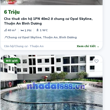
2 năm trước
6 Triệu
Cho thuê căn hộ 1PN 40m2 ở chung cư Opal Skyline,
Thuận An Bình Dương
📐 40 m²
🚿 1 WC
🛏 1 PN
📍
Chung cư Opal Skyline, Thuận An, Bình Dương
Căn hộ/Chung cư · Thuận An
Xem chi tiết →
Môi giới