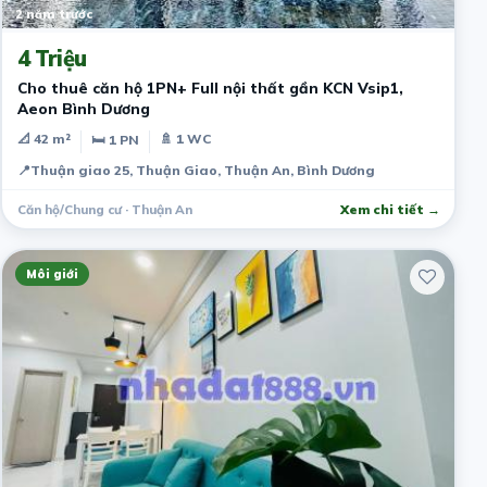
2 năm trước
4 Triệu
Cho thuê căn hộ 1PN+ Full nội thất gần KCN Vsip1,
Aeon Bình Dương
📐 42 m²
🚿 1 WC
🛏 1 PN
📍
Thuận giao 25, Thuận Giao, Thuận An, Bình Dương
Căn hộ/Chung cư · Thuận An
Xem chi tiết →
Môi giới