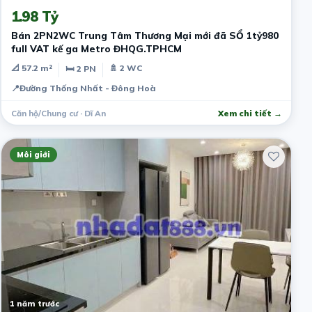
1.98 Tỷ
Bán 2PN2WC Trung Tâm Thương Mại mới đã SỔ 1tỷ980
full VAT kế ga Metro ĐHQG.TPHCM
📐 57.2 m²
🚿 2 WC
🛏 2 PN
📍
Đường Thống Nhất - Đông Hoà
Căn hộ/Chung cư · Dĩ An
Xem chi tiết →
Môi giới
1 năm trước