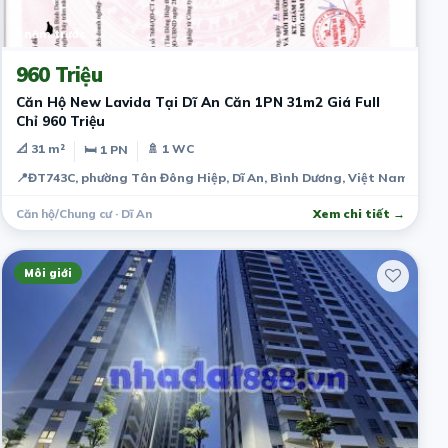
2 năm trước
960 Triệu
Căn Hộ New Lavida Tại Dĩ An Căn 1PN 31m2 Giá Full
Chỉ 960 Triệu
📐 31 m²
🚿 1 WC
🛏 1 PN
📍
ĐT743C, phường Tân Đông Hiệp, Dĩ An, Bình Dương, Việt Nam
Căn hộ/Chung cư · Dĩ An
Xem chi tiết →
Môi giới