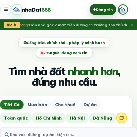
nhaDat
888
Đăng tin
×
Vừa đăng:
Bán nhà góc 2 mặt tiền đường 11 trường thọ thủ đức, LH 
MỚI
Cổng BĐS chính chủ - pháp lý minh bạch
295
người đang xem tin
Tìm nhà đất
nhanh hơn
,
đúng nhu cầu.
Tất Cả
Mua bán
Cho thuê
Dự án
Toàn quốc
Hồ Chí Minh
Hà Nội
Đà Nẵng