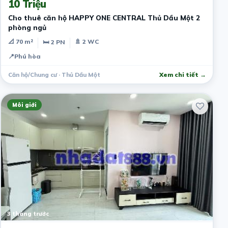
10 Triệu
Cho thuê căn hộ HAPPY ONE CENTRAL Thủ Dầu Một 2
phòng ngủ
📐 70 m²
🚿 2 WC
🛏 2 PN
📍
Phú hòa
Căn hộ/Chung cư · Thủ Dầu Một
Xem chi tiết →
Môi giới
3 tháng trước