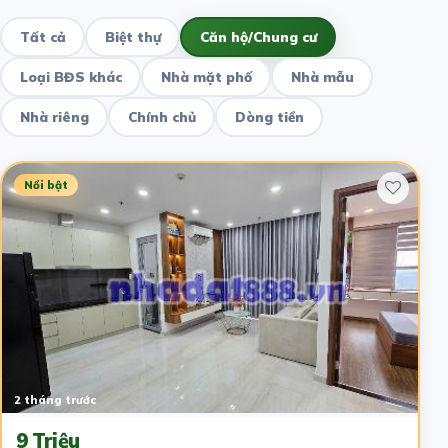
Tất cả
Biệt thự
Căn hộ/Chung cư
Loại BĐS khác
Nhà mặt phố
Nhà mẫu
Nhà riêng
Chính chủ
Dòng tiền
Nổi bật
2 tháng trước
9 Triệu