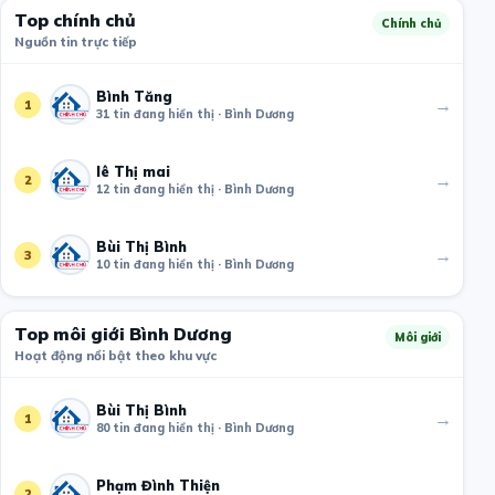
Top chính chủ
Chính chủ
Nguồn tin trực tiếp
Bình Tăng
→
1
31 tin đang hiển thị · Bình Dương
lê Thị mai
→
2
12 tin đang hiển thị · Bình Dương
Bùi Thị Bình
→
3
10 tin đang hiển thị · Bình Dương
Top môi giới Bình Dương
Môi giới
Hoạt động nổi bật theo khu vực
Bùi Thị Bình
→
1
80 tin đang hiển thị · Bình Dương
Phạm Đình Thiện
→
2