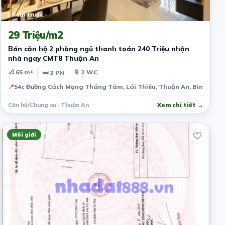
2 năm trước
29 Triệu/m2
Bán căn hộ 2 phòng ngủ thanh toán 240 Triệu nhận
nhà ngay CMT8 Thuận An
📐 65 m²
🚿 2 WC
🛏 2 PN
📍
54c Đường Cách Mạng Tháng Tám, Lái Thiêu, Thuận An, Bình Dươn
Căn hộ/Chung cư · Thuận An
Xem chi tiết →
Môi giới