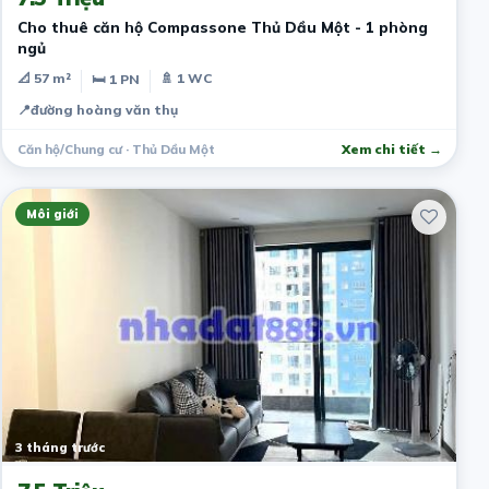
Cho thuê căn hộ Compassone Thủ Dầu Một - 1 phòng
ngủ
📐 57 m²
🚿 1 WC
🛏 1 PN
📍
đường hoàng văn thụ
Căn hộ/Chung cư · Thủ Dầu Một
Xem chi tiết →
Môi giới
3 tháng trước