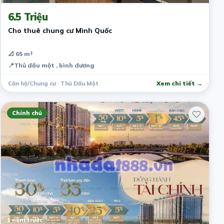
6.5 Triệu
Cho thuê chung cư Mình Quốc
📐 65 m²
📍
Thủ dầu một , bình dương
Căn hộ/Chung cư · Thủ Dầu Một
Xem chi tiết →
Chính chủ
1 năm trước