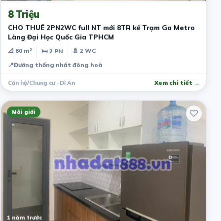
8 Triệu
CHO THUÊ 2PN2WC full NT mới 8TR kế Trạm Ga Metro
Làng Đại Học Quốc Gia TPHCM
📐 60 m²
🚿 2 WC
🛏 2 PN
📍
Đường thống nhất đông hoà
Căn hộ/Chung cư · Dĩ An
Xem chi tiết →
Môi giới
1 năm trước