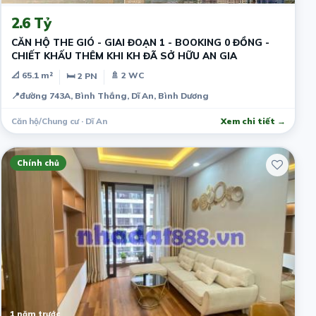
2.6 Tỷ
CĂN HỘ THE GIÓ - GIAI ĐOẠN 1 - BOOKING 0 ĐỒNG -
CHIẾT KHẤU THÊM KHI KH ĐÃ SỞ HỮU AN GIA
📐 65.1 m²
🚿 2 WC
🛏 2 PN
📍
đường 743A, Bình Thắng, Dĩ An, Bình Dương
Căn hộ/Chung cư · Dĩ An
Xem chi tiết →
Chính chủ
1 năm trước