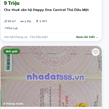
9 Triệu
Cho thuê căn hộ Happy One Central Thủ Dầu Một
📐 50 m²
🚿 1 WC
🛏 1 PN
📍
Phú Lợi
Căn hộ/Chung cư · Thủ Dầu Một
Xem chi tiết →
Môi giới
8 tháng trước