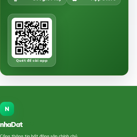
Quét để cài app
N
nhaDat
888
Cổng thông tin bất động sản chính chủ.