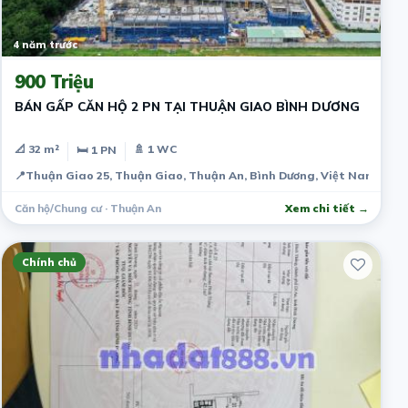
4 năm trước
900 Triệu
BÁN GẤP CĂN HỘ 2 PN TẠI THUẬN GIAO BÌNH DƯƠNG
📐 32 m²
🚿 1 WC
🛏 1 PN
📍
Thuận Giao 25, Thuận Giao, Thuận An, Bình Dương, Việt Nam
Căn hộ/Chung cư · Thuận An
Xem chi tiết →
Chính chủ