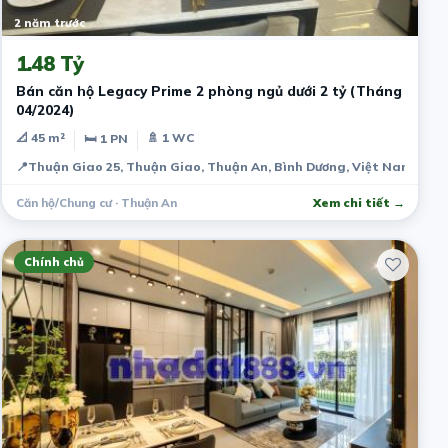
2 năm trước
1.48 Tỷ
Bán căn hộ Legacy Prime 2 phòng ngủ dưới 2 tỷ (Tháng
04/2024)
📐 45 m²
🚿 1 WC
🛏 1 PN
📍
Thuận Giao 25, Thuận Giao, Thuận An, Bình Dương, Việt Nam
Căn hộ/Chung cư · Thuận An
Xem chi tiết →
Chính chủ