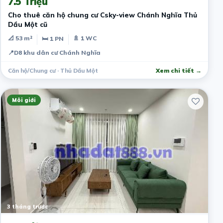
7.5 Triệu
Cho thuê căn hộ chung cư Csky-view Chánh Nghĩa Thủ
Dầu Một cũ
📐 53 m²
🚿 1 WC
🛏 1 PN
📍
D8 khu dân cư Chánh Nghĩa
Căn hộ/Chung cư · Thủ Dầu Một
Xem chi tiết →
Môi giới
3 tháng trước