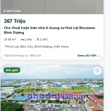
3 năm trước
267 Triệu
Cho thuê hoặc bán nhà ở chung cư Hoà Lợi Becamex
Bình Dương
📐 30 m²
🚿 1 WC
🛏 2 PN
📍
Hoà Lợi, Bến Cát, Bình Dương, Việt Nam
Căn hộ/Chung cư · Bến Cát
Xem chi tiết →
Môi giới