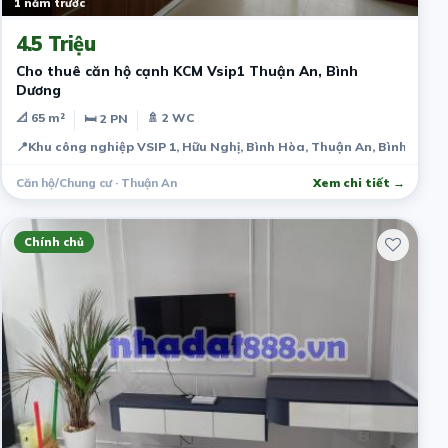
1 năm trước
4.5 Triệu
Cho thuê căn hộ cạnh KCM Vsip1 Thuận An, Bình
Dương
📐 65 m²
🚿 2 WC
🛏 2 PN
📍
Khu công nghiệp VSIP 1, Hữu Nghị, Bình Hòa, Thuận An, Bình Dươn
Căn hộ/Chung cư · Thuận An
Xem chi tiết →
Chính chủ