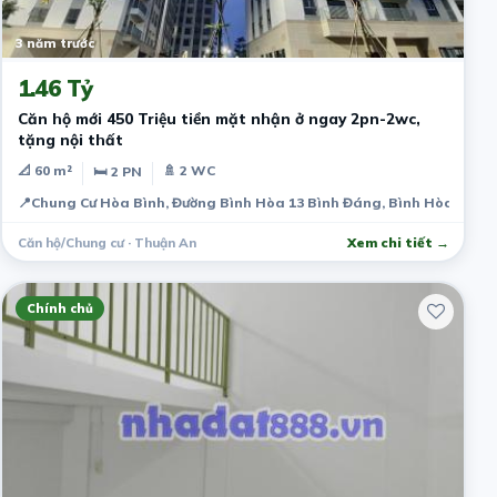
3 năm trước
1.46 Tỷ
Căn hộ mới 450 Triệu tiền mặt nhận ở ngay 2pn-2wc,
tặng nội thất
📐 60 m²
🚿 2 WC
🛏 2 PN
📍
Chung Cư Hòa Bình, Đường Bình Hòa 13 Bình Đáng, Bình Hòa, Thuậ
Căn hộ/Chung cư · Thuận An
Xem chi tiết →
Chính chủ