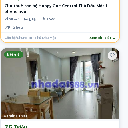
Cho thuê căn hộ Happy One Central Thủ Dầu Một 1
phòng ngủ
📐 50 m²
🚿 1 WC
🛏 1 PN
📍
Phú hòa
Căn hộ/Chung cư · Thủ Dầu Một
Xem chi tiết →
Môi giới
3 tháng trước
7.5 Triệu