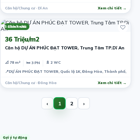
Căn hộ/Chung cư · Dĩ An
Xem chi tiết →
5 năm trước
Chính chủ
36 Triệu/m2
Căn hộ DỰ ÁN PHÚC ĐẠT TOWER, Trung Tâm TP.Dĩ An
📐 78 m²
🚿 2 WC
🛏 3 PN
📍
DỰ ÁN PHÚC ĐẠT TOWER, Quốc lộ 1K, Đông Hòa, Thành phố, Bình 
Căn hộ/Chung cư · Đông Hòa
Xem chi tiết →
‹
1
2
›
Gợi ý tự động