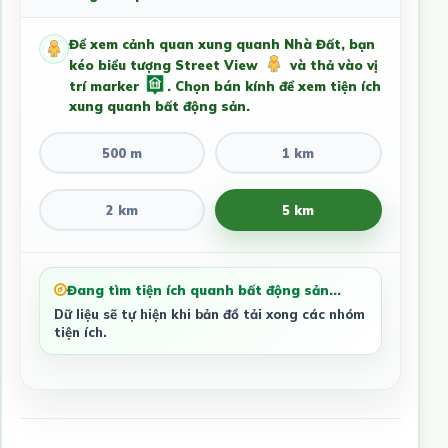
Để xem cảnh quan xung quanh Nhà Đất, bạn
kéo biểu tượng Street View
và thả vào vị
trí marker
. Chọn bán kính để xem tiện ích
xung quanh bất động sản.
500 m
1 km
2 km
5 km
Đang tìm tiện ích quanh bất động sản...
Dữ liệu sẽ tự hiện khi bản đồ tải xong các nhóm
tiện ích.