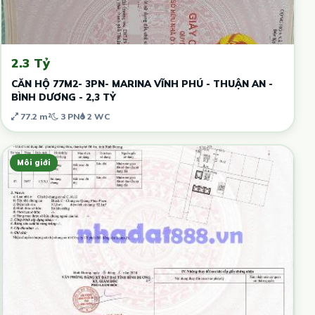
2.3 Tỷ
CĂN HỘ 77M2- 3PN- MARINA VĨNH PHÚ - THUẬN AN -
BÌNH DƯƠNG - 2,3 TỶ
77.2 m²
3 PN
2 WC
Môi giới