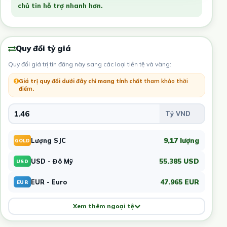
chủ tin hỗ trợ nhanh hơn.
Quy đổi tỷ giá
Quy đổi giá trị tin đăng này sang các loại tiền tệ và vàng:
Giá trị quy đổi dưới đây chỉ mang tính chất
tham khảo thời
điểm
.
9,17 lượng
Lượng SJC
GOLD
55.385 USD
USD - Đô Mỹ
USD
47.965 EUR
EUR - Euro
EUR
Xem thêm ngoại tệ