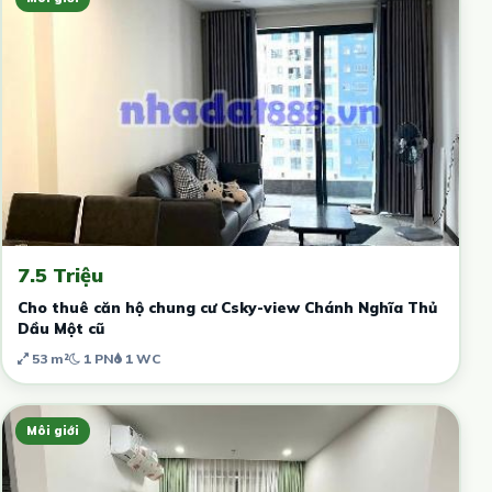
7.5 Triệu
Cho thuê căn hộ chung cư Csky-view Chánh Nghĩa Thủ
Dầu Một cũ
53 m²
1 PN
1 WC
Môi giới