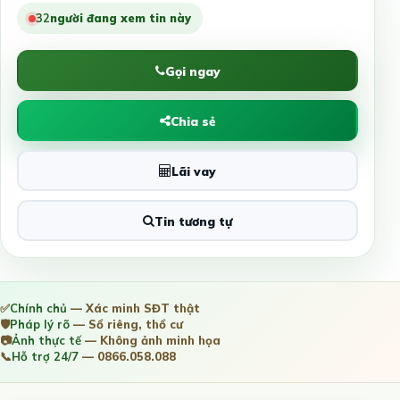
32
người đang xem tin này
Gọi ngay
Chia sẻ
Lãi vay
Tin tương tự
✅
Chính chủ
— Xác minh SĐT thật
🛡️
Pháp lý rõ
— Sổ riêng, thổ cư
📷
Ảnh thực tế
— Không ảnh minh họa
📞
Hỗ trợ 24/7
— 0866.058.088