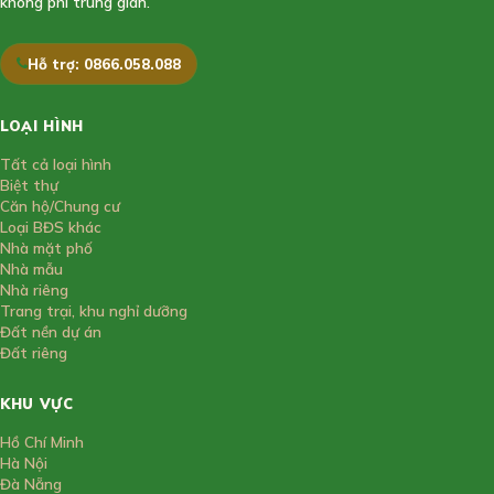
không phí trung gian.
Hỗ trợ: 0866.058.088
LOẠI HÌNH
Tất cả loại hình
Biệt thự
Căn hộ/Chung cư
Loại BĐS khác
Nhà mặt phố
Nhà mẫu
Nhà riêng
Trang trại, khu nghỉ dưỡng
Đất nền dự án
Đất riêng
KHU VỰC
Hồ Chí Minh
Hà Nội
Đà Nẵng