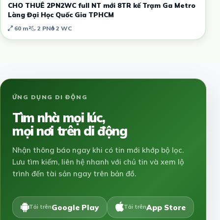
CHO THUÊ 2PN2WC full NT mới 8TR kế Trạm Ga Metro
Làng Đại Học Quốc Gia TPHCM
60 m²
2 PN
2 WC
ỨNG DỤNG DI ĐỘNG
Tìm nhà mọi lúc,
mọi nơi trên di động
Nhận thông báo ngay khi có tin mới khớp bộ lọc.
Lưu tìm kiếm, liên hệ nhanh với chủ tin và xem lộ
trình đến tài sản ngay trên bản đồ.
Google Play
App Store
Tải trên
Tải trên