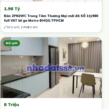
1.98 Tỷ
Bán 2PN2WC Trung Tâm Thương Mại mới đã SỔ 1tỷ980
full VAT kế ga Metro ĐHQG.TPHCM
57.2 m²
2 PN
2 WC
Môi giới
8 Triệu