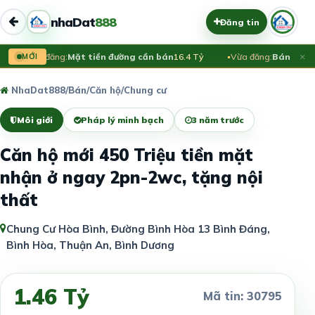
nhaDat
888
Đăng tin
×
Vừa đăng:
MỚI
Mặt tiền đường cần bán
16.4 Tỷ
Vừa đăng:
Bán đất Đ
NhaDat888
/
Bán
/
Căn hộ/Chung cư
Môi giới
Pháp lý minh bạch
3 năm trước
Căn hộ mới 450 Triệu tiền mặt
nhận ở ngay 2pn-2wc, tặng nội
thất
Chung Cư Hòa Bình, Đường Bình Hòa 13 Bình Đáng,
Bình Hòa, Thuận An, Bình Dương
1.46 Tỷ
Mã tin: 30795