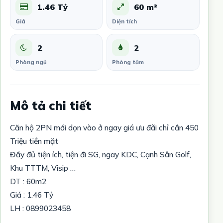
1.46 Tỷ
60 m²
Giá
Diện tích
2
2
Phòng ngủ
Phòng tắm
Mô tả chi tiết
Căn hộ 2PN mới dọn vào ở ngay giá ưu đãi chỉ cần 450
Triệu tiền mặt
Đầy đủ tiện ích, tiện đi SG, ngay KDC, Cạnh Sân Golf,
Khu TTTM, Visip …
DT : 60m2
Giá : 1.46 Tỷ
LH : 0899023458