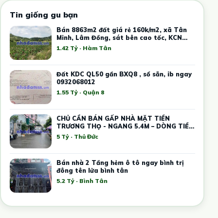
Tin giống gu bạn
Bán 8863m2 đất giá rẻ 160k/m2, xã Tân
Minh, Lâm Đồng, sát bên cao tốc, KCN
Tân Đức Sonadezi
1.42 Tỷ · Hàm Tân
Đất KDC QL50 gần BXQ8 , sổ sẵn, ib ngay
0932068012
1.55 Tỷ · Quận 8
CHỦ CẦN BÁN GẤP NHÀ MẶT TIỀN
TRƯƠNG THỌ - NGANG 5.4M – DÒNG TIỀN
12 TRIỆU
5 Tỷ · Thủ Đức
Bán nhà 2 Tầng hẻm ô tô ngay bình trị
đông tên lửa bình tân
5.2 Tỷ · Bình Tân