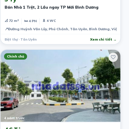
Bán Nhà 1 Trệt, 2 Lầu ngay TP Mới Bình Dương
📐 72 m²
🚿 4 WC
🛏 4 PN
📍
Đường Huỳnh Văn Lũy, Phú Chánh, Tân Uyên, Bình Dương, Việt Nam
Biệt thự · Tân Uyên
Xem chi tiết →
Chính chủ
4 năm trước