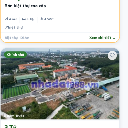
Bán biệt thự cao cấp
📐 4 m²
🚿 4 WC
🛏 4 PN
📍
biệt thự
Biệt thự · Dĩ An
Xem chi tiết →
Chính chủ
3 năm trước
3 Tỷ