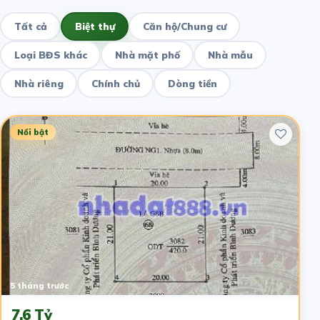
Tất cả
Biệt thự
Căn hộ/Chung cư
Loại BĐS khác
Nhà mặt phố
Nhà mẫu
Nhà riêng
Chính chủ
Dòng tiền
Nổi bật
5 tháng trước
7.6 Tỷ