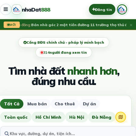
nhaDat
888
Đăng tin
×
Vừa đăng:
Bán nhà góc 2 mặt tiền đường 11 trường thọ thủ đức, L
MỚI
Cổng BĐS chính chủ - pháp lý minh bạch
314
người đang xem tin
Tìm nhà đất
nhanh hơn
,
đúng nhu cầu.
Tất Cả
Mua bán
Cho thuê
Dự án
Toàn quốc
Hồ Chí Minh
Hà Nội
Đà Nẵng