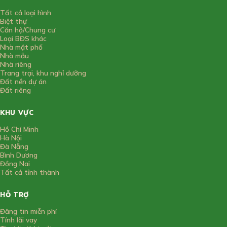
Tất cả loại hình
Biệt thự
Căn hộ/Chung cư
Loại BĐS khác
Nhà mặt phố
Nhà mẫu
Nhà riêng
Trang trại, khu nghỉ dưỡng
Đất nền dự án
Đất riêng
KHU VỰC
Hồ Chí Minh
Hà Nội
Đà Nẵng
Bình Dương
Đồng Nai
Tất cả tỉnh thành
HỖ TRỢ
Đăng tin miễn phí
Tính lãi vay