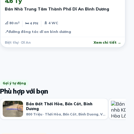
4.6 Tỷ
Bán Nhà Trung Tâm Thành Phố Dĩ An Bình Dương
📐 80 m²
🚿 4 WC
🛏 4 PN
📍
đường đông tác dĩ an bình dương
Biệt thự · Dĩ An
Xem chi tiết →
Gợi ý tự động
Phù hợp với bạn
Bán Đất Thới Hòa, Bến Cát, Binh
Dương
800 Triệu · Thới Hòa, Bến Cát, Binh Duong, Vietnam