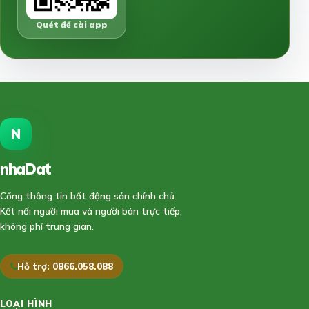
Quét để cài app
N
nhaDat
888
Cổng thông tin bất động sản chính chủ.
Kết nối người mua và người bán trực tiếp,
không phí trung gian.
Hỗ trợ: 0866.058.088
LOẠI HÌNH