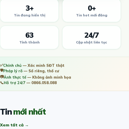
3+
0+
Tin đang hiển thị
Tin hot mới đăng
63
24/7
Tỉnh thành
Cập nhật liên tục
✅
Chính chủ
— Xác minh SĐT thật
🛡️
Pháp lý rõ
— Sổ riêng, thổ cư
📷
Ảnh thực tế
— Không ảnh minh họa
📞
Hỗ trợ 24/7
— 0866.058.088
Tin
mới nhất
Xem tất cả →