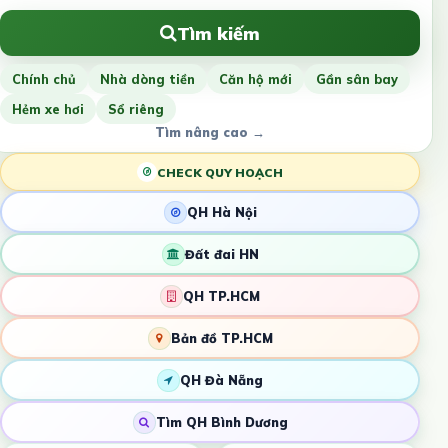
Tìm kiếm
Chính chủ
Nhà dòng tiền
Căn hộ mới
Gần sân bay
Hẻm xe hơi
Sổ riêng
Tìm nâng cao →
CHECK QUY HOẠCH
QH Hà Nội
Đất đai HN
QH TP.HCM
Bản đồ TP.HCM
QH Đà Nẵng
Tìm QH Bình Dương