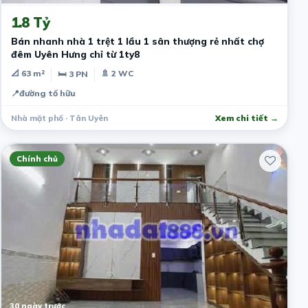
1.8 Tỷ
Bán nhanh nhà 1 trệt 1 lầu 1 sân thượng rẻ nhất chợ
đêm Uyên Hưng chỉ từ 1ty8
📐 63 m²
🚿 2 WC
🛏 3 PN
📍
đường tố hữu
Nhà mặt phố · Tân Uyên
Xem chi tiết →
Chính chủ
30 ngày trước