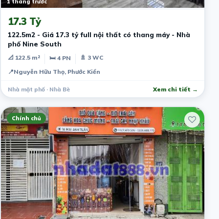
1 tháng trước
17.3 Tỷ
122.5m2 - Giá 17.3 tỷ full nội thất có thang máy - Nhà
phố Nine South
📐 122.5 m²
🚿 3 WC
🛏 4 PN
📍
Nguyễn Hữu Thọ, Phước Kiển
Nhà mặt phố · Nhà Bè
Xem chi tiết →
Chính chủ