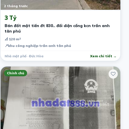
2 tháng trước
3 Tỷ
Bán đất mặt tiền đt 830.. đối diện cổng kcn trần anh
tân phú
📐 120 m²
📍
khu công nghiệp trần anh tân phú
Nhà mặt phố · Đức Hòa
Xem chi tiết →
Chính chủ