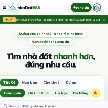
nhaDat
888
Đăng tin
×
Vừa đăng:
CƠ HỘI ĐẦU TƯ BÌNH THẠNH, NHÀ 138M² ĐANG CHO THU
MỚI
Cổng BĐS chính chủ - pháp lý minh bạch
297
người đang xem tin
Tìm nhà đất
nhanh hơn
,
đúng nhu cầu.
Tất Cả
Mua bán
Cho thuê
Dự án
Toàn quốc
Hồ Chí Minh
Hà Nội
Đà Nẵng