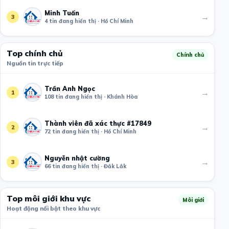
Minh Tuấn
→
3
4 tin đang hiển thị · Hồ Chí Minh
Top chính chủ
Chính chủ
Nguồn tin trực tiếp
Trần Anh Ngọc
→
1
108 tin đang hiển thị · Khánh Hòa
Thành viên đã xác thực #17849
→
2
72 tin đang hiển thị · Hồ Chí Minh
Nguyễn nhật cường
→
3
66 tin đang hiển thị · Đắk Lắk
Top môi giới khu vực
Môi giới
Hoạt động nổi bật theo khu vực