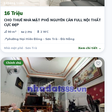
1 tháng trước
16 Triệu
CHO THUÊ NHÀ MẶT PHỐ NGUYÊN CĂN FULL NỘI THẤT
CỰC ĐẸP
📐 90 m²
🚿 2 WC
🛏 2 PN
📍
phường Nại Hiên Đông - Sơn Trà - Đà Nẵng
Nhà mặt phố · Sơn Trà
Xem chi tiết →
Chính chủ