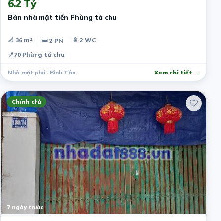
6.2 Tỷ
Bán nhà mặt tiền Phùng tá chu
📐 36 m²
🚿 2 WC
🛏 2 PN
📍
70 Phùng tá chu
Nhà mặt phố · Bình Tân
Xem chi tiết →
Chính chủ
7 ngày trước