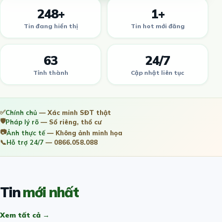
248+
1+
Tin đang hiển thị
Tin hot mới đăng
63
24/7
Tỉnh thành
Cập nhật liên tục
✅
Chính chủ
— Xác minh SĐT thật
🛡️
Pháp lý rõ
— Sổ riêng, thổ cư
📷
Ảnh thực tế
— Không ảnh minh họa
📞
Hỗ trợ 24/7
— 0866.058.088
Tin
mới nhất
Xem tất cả →