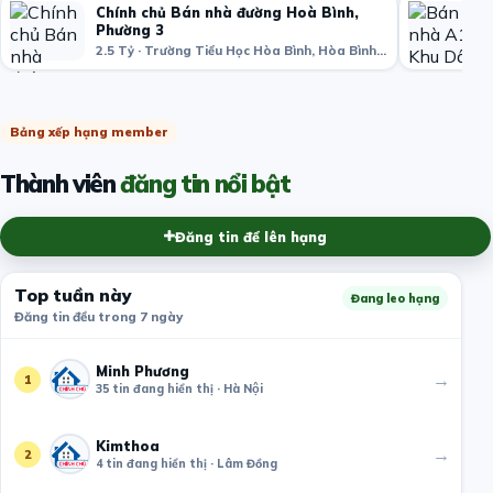
Chính chủ Bán nhà đường Hoà Bình,
Phường 3
2.5 Tỷ · Trường Tiểu Học Hòa Bình, Hòa Bình, phường 3, Quận 11, Hồ Chí Minh, Việt Nam
Bảng xếp hạng member
Thành viên
đăng tin nổi bật
Đăng tin để lên hạng
Top tuần này
Đang leo hạng
Đăng tin đều trong 7 ngày
Minh Phương
→
1
35 tin đang hiển thị · Hà Nội
Kimthoa
→
2
4 tin đang hiển thị · Lâm Đồng