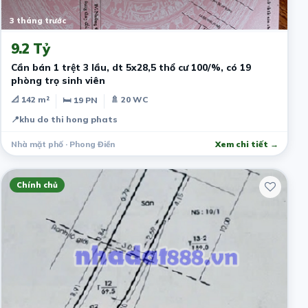
3 tháng trước
9.2 Tỷ
Cần bán 1 trệt 3 lầu, dt 5x28,5 thổ cư 100/%, có 19
phòng trọ sinh viên
📐 142 m²
🚿 20 WC
🛏 19 PN
📍
khu do thi hong phats
Nhà mặt phố · Phong Điền
Xem chi tiết →
Chính chủ