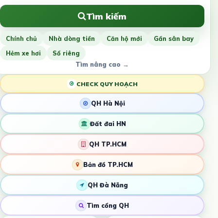
Tìm kiếm
Chính chủ
Nhà dòng tiền
Căn hộ mới
Gần sân bay
Hẻm xe hơi
Sổ riêng
Tìm nâng cao →
CHECK QUY HOẠCH
QH Hà Nội
Đất đai HN
QH TP.HCM
Bản đồ TP.HCM
QH Đà Nẵng
Tìm cổng QH