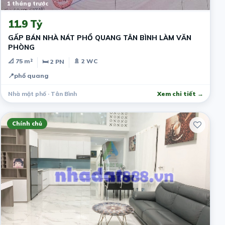
1 tháng trước
11.9 Tỷ
GẤP BÁN NHÀ NÁT PHỔ QUANG TÂN BÌNH LÀM VĂN
PHÒNG
📐 75 m²
🚿 2 WC
🛏 2 PN
📍
phổ quang
Nhà mặt phố · Tân Bình
Xem chi tiết →
Chính chủ