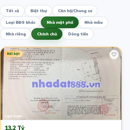
Tất cả
Biệt thự
Căn hộ/Chung cư
Loại BĐS khác
Nhà mặt phố
Nhà mẫu
Nhà riêng
Chính chủ
Dòng tiền
Nổi bật
2 giờ trước
13.2 Tỷ