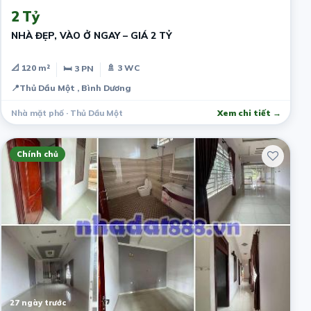
2 Tỷ
NHÀ ĐẸP, VÀO Ở NGAY – GIÁ 2 TỶ
📐 120 m²
🚿 3 WC
🛏 3 PN
📍
Thủ Dầu Một , Bình Dương
Nhà mặt phố · Thủ Dầu Một
Xem chi tiết →
Chính chủ
27 ngày trước