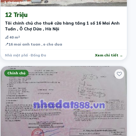
1 tháng trước
12 Triệu
Tôi chính chủ cho thuê cửa hàng tầng 1 số 16 Mai Anh
Tuấn , Ô Chợ Dừa , Hà Nội
📐 40 m²
📍
16 mai anh tuan , o cho dua
Nhà mặt phố · Đống Đa
Xem chi tiết →
Chính chủ