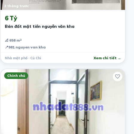
2 tháng trước
6 Tỷ
Bán đất mặt tiền nguyễn văn kha
📐 658 m²
📍
981 nguyen van kha
Nhà mặt phố · Củ Chi
Xem chi tiết →
Chính chủ