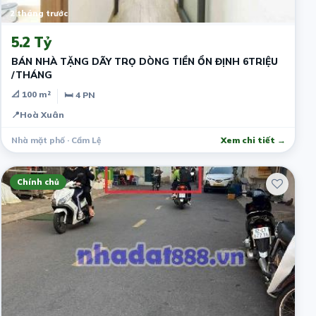
2 tháng trước
5.2 Tỷ
BÁN NHÀ TẶNG DÃY TRỌ DÒNG TIỀN ỔN ĐỊNH 6TRIỆU
/THÁNG
📐 100 m²
🛏 4 PN
📍
Hoà Xuân
Nhà mặt phố · Cẩm Lệ
Xem chi tiết →
Chính chủ