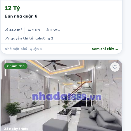
12 Tỷ
Bán nhà quận 8
📐 44.2 m²
🚿 5 WC
🛏 5 PN
📍
nguyễn thị tần,phường 2
Nhà mặt phố · Quận 8
Xem chi tiết →
Chính chủ
28 ngày trước