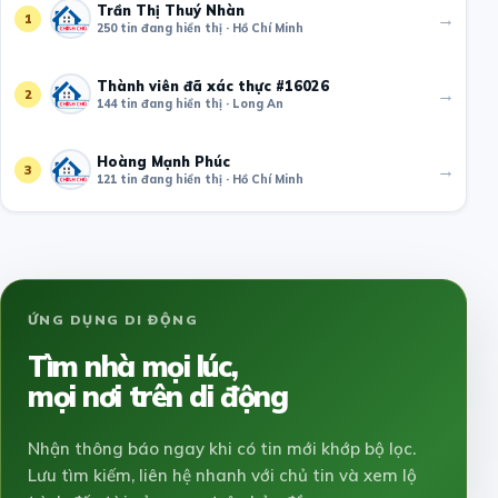
Trần Thị Thuý Nhàn
→
1
250 tin đang hiển thị · Hồ Chí Minh
Thành viên đã xác thực #16026
→
2
144 tin đang hiển thị · Long An
Hoàng Mạnh Phúc
→
3
121 tin đang hiển thị · Hồ Chí Minh
ỨNG DỤNG DI ĐỘNG
Tìm nhà mọi lúc,
mọi nơi trên di động
Nhận thông báo ngay khi có tin mới khớp bộ lọc.
Lưu tìm kiếm, liên hệ nhanh với chủ tin và xem lộ