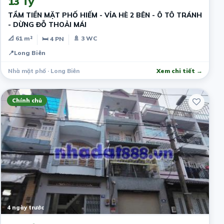
13 Tỷ
TẦM TIỀN MẶT PHỐ HIẾM - VỈA HÈ 2 BÊN - Ô TÔ TRÁNH
- DỪNG ĐỖ THOẢI MÁI
📐 61 m²
🚿 3 WC
🛏 4 PN
📍
Long Biên
Nhà mặt phố · Long Biên
Xem chi tiết →
Chính chủ
4 ngày trước