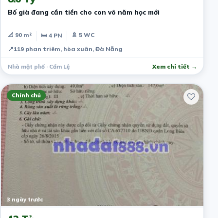
Bố già đang cần tiền cho con vô năm học mới
📐 90 m²
🚿 5 WC
🛏 4 PN
📍
119 phan triêm, hòa xuân, Đà Nẵng
Nhà mặt phố · Cẩm Lệ
Xem chi tiết →
Chính chủ
3 ngày trước