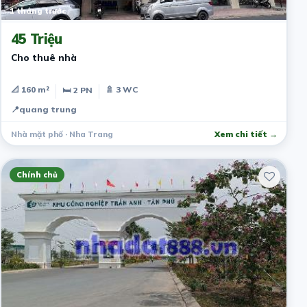
1 tháng trước
45 Triệu
Cho thuê nhà
📐 160 m²
🚿 3 WC
🛏 2 PN
📍
quang trung
Nhà mặt phố · Nha Trang
Xem chi tiết →
Chính chủ