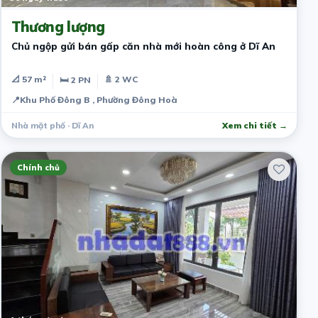
Thương lượng
Chủ ngộp gửi bán gấp căn nhà mới hoàn công ở Dĩ An
📐 57 m²
🚿 2 WC
🛏 2 PN
📍
Khu Phố Đông B , Phường Đông Hoà
Nhà mặt phố · Dĩ An
Xem chi tiết →
Chính chủ