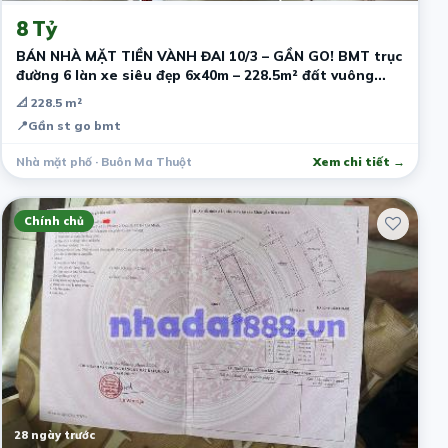
8 Tỷ
BÁN NHÀ MẶT TIỀN VÀNH ĐAI 10/3 – GẦN GO! BMT trục
đường 6 làn xe siêu đẹp 6x40m – 228.5m² đất vuông
hiếm Nhà sẵn 2PN
📐 228.5 m²
📍
Gần st go bmt
Nhà mặt phố · Buôn Ma Thuột
Xem chi tiết →
Chính chủ
28 ngày trước