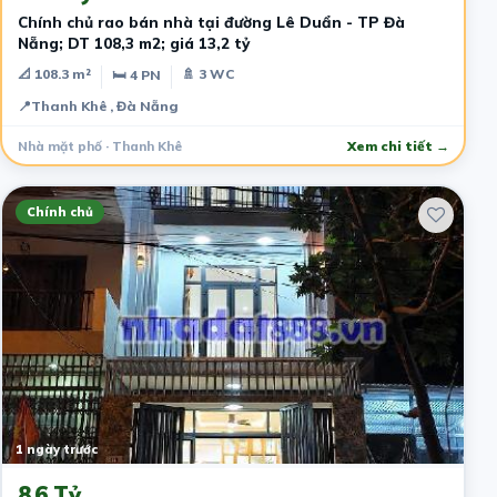
Chính chủ rao bán nhà tại đường Lê Duẩn - TP Đà
Nẵng; DT 108,3 m2; giá 13,2 tỷ
📐 108.3 m²
🚿 3 WC
🛏 4 PN
📍
Thanh Khê , Đà Nẵng
Nhà mặt phố · Thanh Khê
Xem chi tiết →
Chính chủ
1 ngày trước
8.6 Tỷ