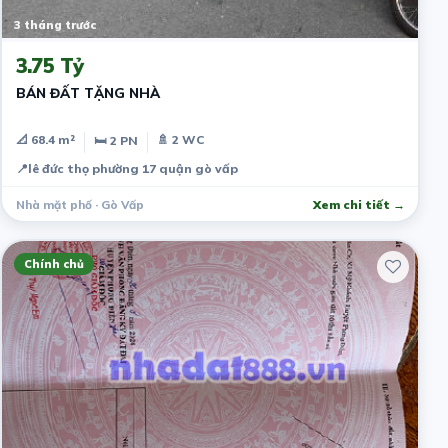
3 tháng trước
3.75 Tỷ
BÁN ĐẤT TẶNG NHÀ
📐 68.4 m²
🚿 2 WC
🛏 2 PN
📍
lê đức thọ phường 17 quận gò vấp
Nhà mặt phố · Gò Vấp
Xem chi tiết →
Chính chủ