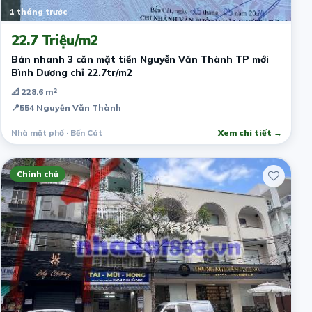
1 tháng trước
22.7 Triệu/m2
Bán nhanh 3 căn mặt tiền Nguyễn Văn Thành TP mới
Bình Dương chỉ 22.7tr/m2
📐 228.6 m²
📍
554 Nguyễn Văn Thành
Nhà mặt phố · Bến Cát
Xem chi tiết →
Chính chủ