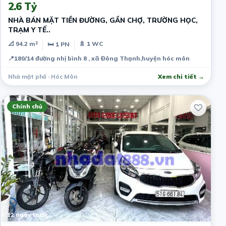
2.6 Tỷ
NHÀ BÁN MẶT TIỀN ĐƯỜNG, GẦN CHỢ, TRƯỜNG HỌC,
TRẠM Y TẾ..
📐 94.2 m²
🚿 1 WC
🛏 1 PN
📍
180/14 đường nhị bình 8 , xã Đông Thạnh,huyện hóc môn
Nhà mặt phố · Hóc Môn
Xem chi tiết →
Chính chủ
12 ngày trước