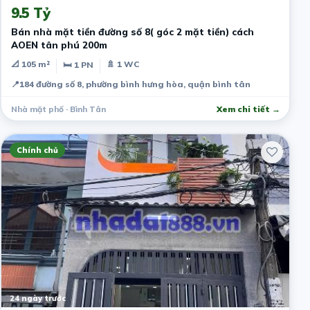
9.5 Tỷ
Bán nhà mặt tiền đường số 8( góc 2 mặt tiền) cách
AOEN tân phú 200m
📐 105 m²
🚿 1 WC
🛏 1 PN
📍
184 đường số 8, phường bình hưng hòa, quận bình tân
Nhà mặt phố · Bình Tân
Xem chi tiết →
Chính chủ
24 ngày trước