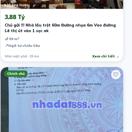
1 tháng trước
3.88 Tỷ
Chủ gửi !!! Nhà lầu trệt 60m Đường nhụa 6m Vao đường
Lê thị út vào 1 sẹc ak
📐 59 m²
📍
Ngã tư chiêu liêu
Nhà mặt phố · Dĩ An
Xem chi tiết →
Chính chủ