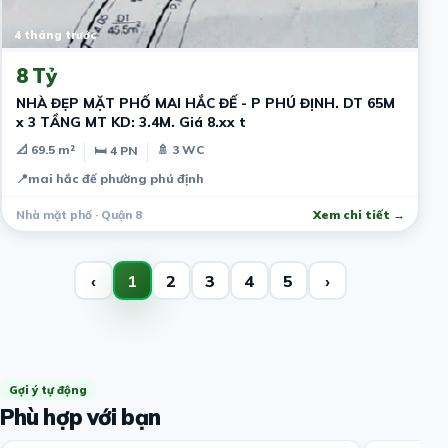
4 tháng trước
8 Tỷ
NHÀ ĐẸP MẶT PHỐ MAI HẮC ĐẾ - P PHÚ ĐỊNH. DT 65M
x 3 TẦNG MT KD: 3.4M. Giá 8.xx t
📐 69.5 m²
🚿 3 WC
🛏 4 PN
📍
mai hắc đế phường phú định
Nhà mặt phố · Quận 8
Xem chi tiết →
‹
1
2
3
4
5
›
Gợi ý tự động
Phù hợp với bạn