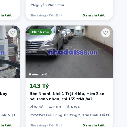
📍
Nguyễn Phúc Chu
hi tiết →
Nhà riêng · Tân Bình
Xem chi tiết →
Chính chủ
6 năm trước
14.3 Tỷ
 bay
Bán Nhanh Nhà 1 Trệt 4 lầu, Hẻm 2 xe
hơi tránh nhau, chỉ 155 triệu/m2
📐 92 m²
🚿 6 WC
🛏 8 PN
Minh, Việt Nam
📍
25/35/3 Cửu Long, Phường 2, Tân Bình, Hồ Chí Minh, 
hi tiết →
Nhà riêng · Tân Bình
Xem chi tiết →