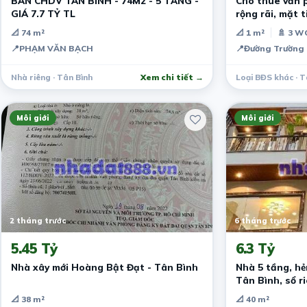
BÁN CHDV TÂN BÌNH - 74M2 - 5 TẦNG -
Cho thuê văn p
GIÁ 7.7 TỶ TL
rộng rãi, mặt 
tâm Tân Bình
📐 74 m²
📐 1 m²
🚿 3 W
📍
PHẠM VĂN BẠCH
📍
Đường Trường 
Nhà riêng · Tân Bình
Xem chi tiết →
Loại BĐS khác · T
Môi giới
Môi giới
2 tháng trước
6 tháng trước
5.45 Tỷ
6.3 Tỷ
Nhà xây mới Hoàng Bật Đạt - Tân Bình
Nhà 5 tầng, h
Tân Bình, sổ r
📐 38 m²
📐 40 m²