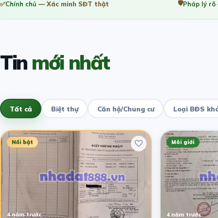
🛡️
✅
Chính chủ
— Xác minh SĐT thật
Pháp lý rõ
Tin
mới nhất
Tất cả
Biệt thự
Căn hộ/Chung cư
Loại BĐS kh
Nổi bật
Môi giới
4 năm trước
4 năm trước