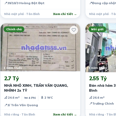
📍
39/10/3 Hoàng Bật Đạt
📍
Đang cập nhật
Nhà mặt phố · Tân Bình
Xem chi tiết →
Nhà mặt phố · Tâ
Chính chủ
Môi giới
1 năm trước
1 năm trước
2.7 Tỷ
2.55 Tỷ
NHÀ NHỎ XINH, TRẦN VĂN QUANG,
Bán nhà hẻm 3
NHỈNH 2x TỶ
Bình
📐 24.6 m²
🚿 2 WC
📐 26.6 m²
🛏 4 PN
📍
Trường Chinh
📍
3/ Trần Văn Quang
Nhà riêng · Tân Bình
Xem chi tiết →
Nhà riêng · Tân B