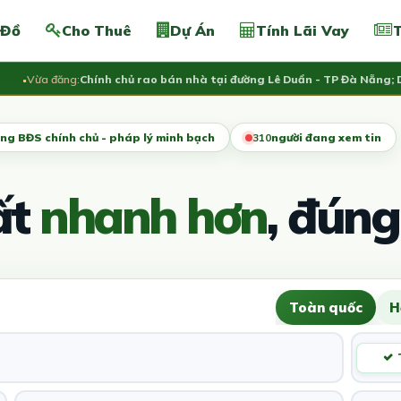
 Đồ
Cho Thuê
Dự Án
Tính Lãi Vay
T
Vừa đăng:
Chính chủ rao bán nhà tại đường Lê Duẩn - TP Đà Nẵng; DT 1
1
ng BĐS chính chủ - pháp lý minh bạch
310
người đang xem tin
ất
nhanh hơn
, đúng
Toàn quốc
H