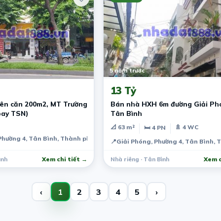
5 năm trước
13 Tỷ
ên căn 200m2, MT Trường
Bán nhà HXH 6m đường Giải Phó
bay TSN)
Tân Bình
📐 63 m²
🚿 4 WC
🛏 4 PN
Phường 4, Tân Bình, Thành phố Hồ Chí Minh, Việt Nam
📍
Giải Phóng, Phường 4, Tân Bình, 
ình
Xem chi tiết →
Nhà riêng · Tân Bình
Xem c
‹
1
2
3
4
5
›