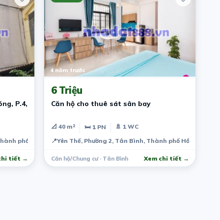
4 năm trước
6 Triệu
ng, P.4,
Căn hộ cho thuê sát sân bay
📐 40 m²
🚿 1 WC
🛏 1 PN
Thành phố Hồ Chí Minh, Việt Nam
📍
Yên Thế, Phường 2, Tân Bình, Thành phố Hồ Chí Minh
hi tiết →
Căn hộ/Chung cư · Tân Bình
Xem chi tiết →