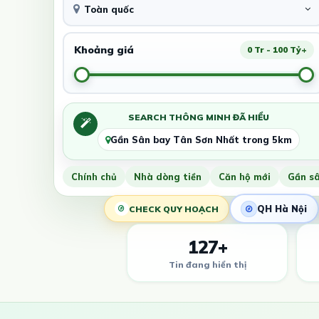
Toàn quốc
Khoảng giá
0 Tr - 100 Tỷ+
SEARCH THÔNG MINH ĐÃ HIỂU
Gần Sân bay Tân Sơn Nhất trong 5km
Chính chủ
Nhà dòng tiền
Căn hộ mới
Gần s
QH Hà Nội
CHECK QUY HOẠCH
127+
Tin đang hiển thị