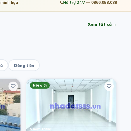
minh họa
📞
Hỗ trợ 24/7
— 0866.058.088
Xem tất cả →
hủ
Dòng tiền
Môi giới
5 năm trước