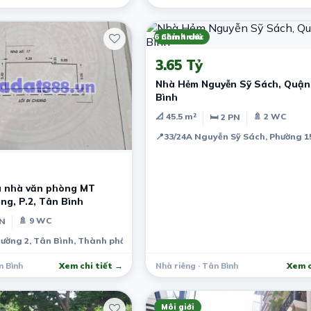
6 năm trước
Chính chủ
3.65 Tỷ
Nhà Hẻm Nguyễn Sỹ Sách, Quận
Bình
📐 45.5 m²
🚿 2 WC
🛏 2 PN
📍
33/24A Nguyễn Sỹ Sách, Phường 15
 nhà văn phòng MT
ng, P.2, Tân Bình
🚿 9 WC
PN
ường 2, Tân Bình, Thành phố Hồ Chí Minh, Việt Nam
n Bình
Xem chi tiết →
Nhà riêng · Tân Bình
Xem c
Môi giới