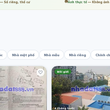
📷
— Sổ riêng, thổ cư
Ảnh thực tế
— Không ảnh 
ác
Nhà mặt phố
Nhà mẫu
Nhà riêng
Chính c
Môi giới
4 tháng trước