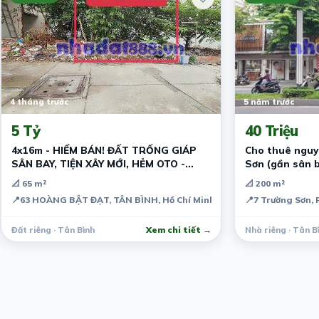
4 tháng trước
5 năm trước
5 Tỷ
40 Triệu
4x16m - HIẾM BÁN! ĐẤT TRỐNG GIÁP
Cho thuê nguy
SÂN BAY, TIỆN XÂY MỚI, HẺM OTO -
Sơn (gần sân 
DƯỚI 5 T.ỷ - TÂN BÌNH
📐 65 m²
📐 200 m²
📍
63 HOÀNG BẬT ĐẠT, TÂN BÌNH, Hồ Chí Minh, Vietnam
📍
7 Trường Sơn, 
Đất riêng · Tân Bình
Xem chi tiết →
Nhà riêng · Tân B