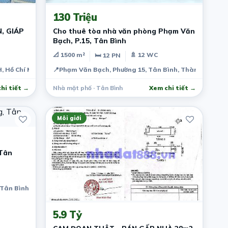
130 Triệu
, GIÁP
Cho thuê tòa nhà văn phòng Phạm Văn
Bạch, P.15, Tân Bình
📐 1500 m²
🚿 12 WC
🛏 12 PN
 Hồ Chí Minh, Vietnam
📍
Phạm Văn Bạch, Phường 15, Tân Bình, Thành phố Hồ 
hi tiết →
Nhà mặt phố · Tân Bình
Xem chi tiết →
Môi giới
Tân
Tân Bình, Hồ Chí Minh, Việt Nam
2 tháng trước
5.9 Tỷ