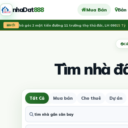
nhaDat
888
Mua Bán
Bản
Bán nhà góc 2 mặt tiền đường 11 trường thọ thủ đức, LH 090
15 Tỷ
MỚI
Cổ
Tìm nhà đ
Tất Cả
Mua bán
Cho thuê
Dự án