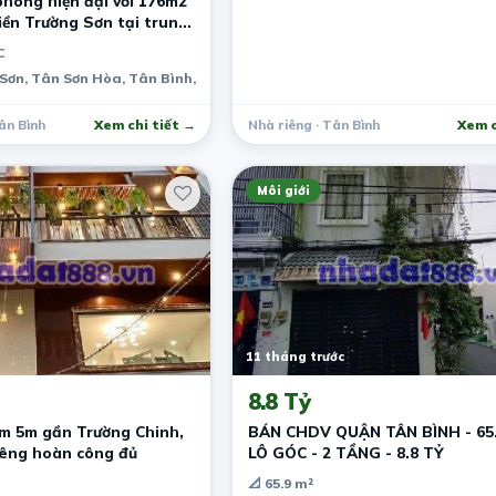
hòng hiện đại với 176m2
tiền Trường Sơn tại trung
C
Sơn, Tân Sơn Hòa, Tân Bình, TPHCM
ân Bình
Xem chi tiết →
Nhà riêng · Tân Bình
Xem c
Môi giới
11 tháng trước
8.8 Tỷ
ẻm 5m gần Trường Chinh,
BÁN CHDV QUẬN TÂN BÌNH - 65.
iêng hoàn công đủ
LÔ GÓC - 2 TẦNG - 8.8 TỶ
📐 65.9 m²