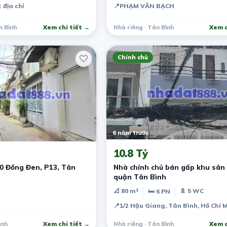
 địa chỉ
📍
PHẠM VĂN BẠCH
n Bình
Xem chi tiết →
Nhà riêng · Tân Bình
Xem c
Chính chủ
6 năm trước
10.8 Tỷ
0 Đồng Đen, P13, Tân
Nhà chính chủ bán gấp khu sân
quận Tân Bình
📐 80 m²
🚿 5 WC
🛏 6 PN
📍
1/2 Hậu Giang, Tân Bình, Hồ Chí 
ình
Xem chi tiết →
Nhà riêng · Tân Bình
Xem c