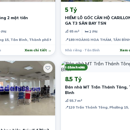
5 Tỷ
ng 2 mặt tiền
HIẾM! LÔ GÓC CĂN HỘ CARILLON
GA T3 SÂN BAY TSN
📐 65 m²
0 PN
🛏 2 PN
ng 15, Tân Bình, Thành phố Hồ Chí Minh, Việt Nam
ng 15, Tân Bình, Thành phố Hồ Chí Minh, Việt Nam
📍
189 HOÀNG HOA THÁM, TÂN BÌNH,
h
Xem chi tiết →
Nhà riêng · Tân Bình
Xem c
6 năm trước
Chính chủ
8.5 Tỷ
Bán nhà MT Trần Thánh Tông, 
Bình
📐 55.7 m²
📍
120 Trần Thánh Tông, Phường 15, 