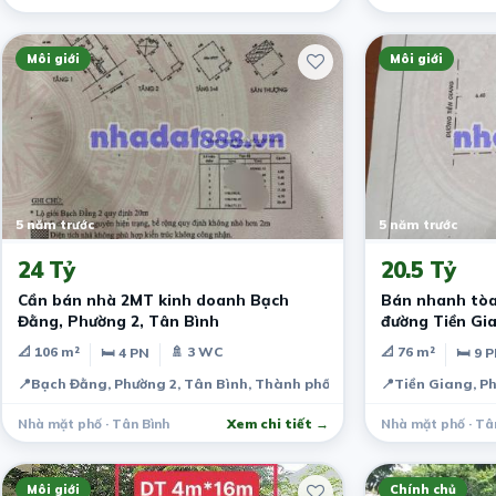
Môi giới
Môi giới
5 năm trước
5 năm trước
24 Tỷ
20.5 Tỷ
Cần bán nhà 2MT kinh doanh Bạch
Bán nhanh tòa
Đằng, Phường 2, Tân Bình
đường Tiền Gia
📐 106 m²
🚿 3 WC
📐 76 m²
🛏 4 PN
🛏 9 
📍
Bạch Đằng, Phường 2, Tân Bình, Thành phố Hồ Chí Minh, Việt Nam
📍
Tiền Giang, Ph
Nhà mặt phố · Tân Bình
Xem chi tiết →
Nhà mặt phố · Tâ
Môi giới
Chính chủ