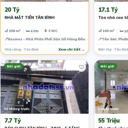
20 Tỷ
17.1 Tỷ
NHÀ MẶT TIỀN TÂN BÌNH
Tòa nhà cao tầ
📐 158 m²
🚿 3 WC
📐 100 m²
🛏 4 PN
🛏 1
📍
Kosmos - Nhà Phân Phối Sàn Gỗ Hàng Đầu Việt Nam, Tân Sơn, Phườ
📍
Tân Sơn, Phườ
Nhà riêng · Tân Bình
Xem chi tiết →
Biệt thự · Tân Bìn
Môi giới
Môi giới
11 tháng trước
1 ngày trước
7.7 Tỷ
55 Triệu