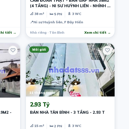
CAM ĐOAN THẬT - BÁN GẤP NHÀ 38m2
(4 TẦNG) - NI SƯ HUỲNH LIÊN - NHỈNH 5
TỶ TL
📐 38 m²
🚿 3 WC
🛏 5 PN
📍
Ni sư Huỳnh liên, F Bảy Hiền
hi tiết →
Nhà riêng · Tân Bình
Xem chi tiết →
Môi giới
11 tháng trước
2.93 Tỷ
9M2 -
BÁN NHÀ TÂN BÌNH - 3 TẦNG - 2.93 T
📐 15 m²
🚿 3 WC
🛏 2 PN