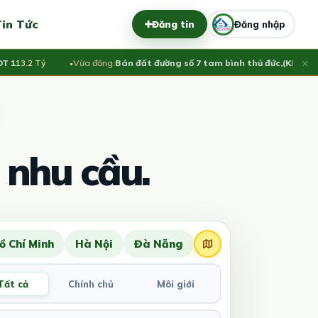
in Tức
Đăng tin
Đăng nhập
×
3.2 Tỷ
Vừa đăng:
Bán đất đường số 7 tam bình thủ đức,(KHU NHÀ 
 nhu cầu.
ồ Chí Minh
Hà Nội
Đà Nẵng
Tất cả
Chính chủ
Môi giới