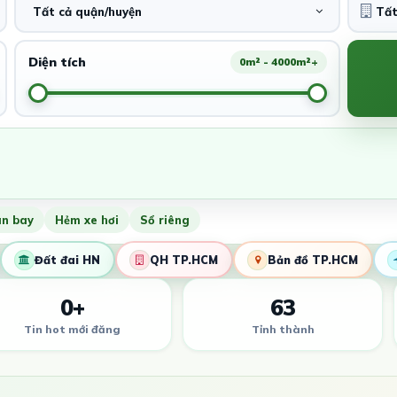
Tất cả quận/huyện
Diện tích
0m² - 4000m²+
ân bay
Hẻm xe hơi
Sổ riêng
Đất đai HN
QH TP.HCM
Bản đồ TP.HCM
0+
63
Tin hot mới đăng
Tỉnh thành