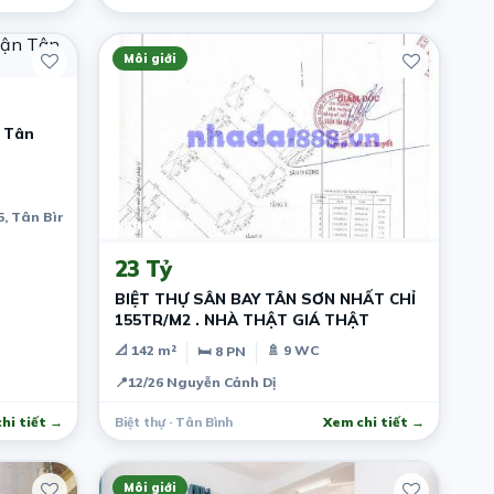
Môi giới
 Tân
, Tân Bình, Hồ Chí Minh, Việt Nam
5 ngày trước
23 Tỷ
BIỆT THỰ SÂN BAY TÂN SƠN NHẤT CHỈ
155TR/M2 . NHÀ THẬT GIÁ THẬT
📐 142 m²
🚿 9 WC
🛏 8 PN
📍
12/26 Nguyễn Cảnh Dị
hi tiết →
Biệt thự · Tân Bình
Xem chi tiết →
Môi giới