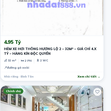
2 tháng trước
4.95 Tỷ
HẺM XE HƠI THÔNG HƯƠNG LỘ 2 – 32M² – GIÁ CHỈ 4.X
TỶ – HÀNG KÍN ĐỘC QUYỀN
📐 32 m²
🚿 2 WC
🛏 2 PN
📍
đường gò xoài
Nhà riêng · Bình Tân
Xem chi tiết →
Chính chủ