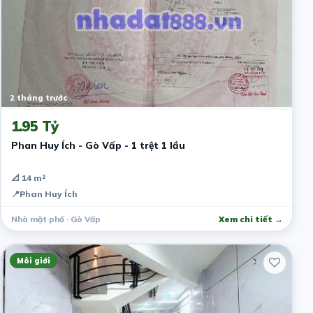
2 tháng trước
1.95 Tỷ
Phan Huy Ích - Gò Vấp - 1 trệt 1 lầu
📐 14 m²
📍
Phan Huy Ích
Nhà mặt phố · Gò Vấp
Xem chi tiết →
Môi giới