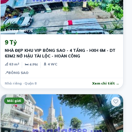
2 tháng trước
9 Tỷ
NHÀ ĐẸP KHU VIP BÔNG SAO - 4 TẦNG - HXH 6M - DT
63M2 NỞ HẬU TÀI LỘC - HOÀN CÔNG
📐 63 m²
🚿 4 WC
🛏 4 PN
📍
BÔNG SAO
Nhà riêng · Quận 8
Xem chi tiết →
Môi giới