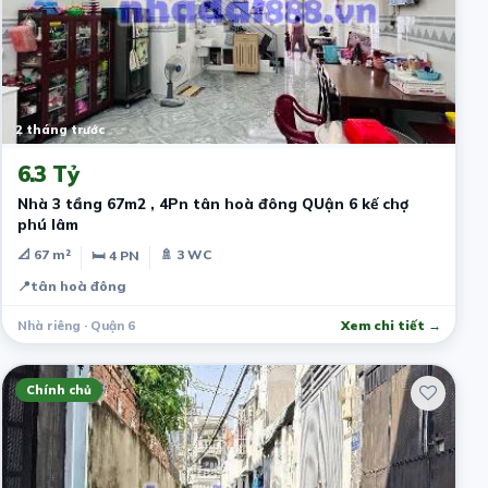
2 tháng trước
6.3 Tỷ
Nhà 3 tầng 67m2 , 4Pn tân hoà đông QUận 6 kế chợ
phú lâm
📐 67 m²
🚿 3 WC
🛏 4 PN
📍
tân hoà đông
Nhà riêng · Quận 6
Xem chi tiết →
Chính chủ