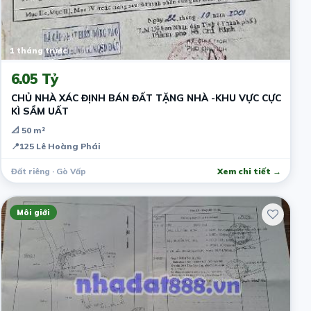
1 tháng trước
6.05 Tỷ
CHỦ NHÀ XÁC ĐỊNH BÁN ĐẤT TẶNG NHÀ -KHU VỰC CỰC
KÌ SẦM UẤT
📐 50 m²
📍
125 Lê Hoàng Phái
Đất riêng · Gò Vấp
Xem chi tiết →
Môi giới