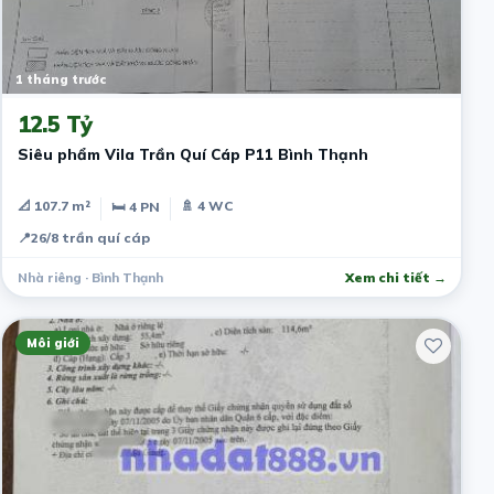
1 tháng trước
12.5 Tỷ
Siêu phẩm Vila Trần Quí Cáp P11 Bình Thạnh
📐 107.7 m²
🚿 4 WC
🛏 4 PN
📍
26/8 trần quí cáp
Nhà riêng · Bình Thạnh
Xem chi tiết →
Môi giới