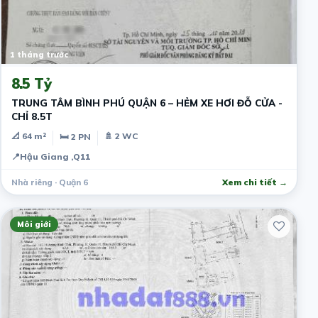
1 tháng trước
8.5 Tỷ
TRUNG TÂM BÌNH PHÚ QUẬN 6 – HẺM XE HƠI ĐỖ CỬA -
CHỈ 8.5T
📐 64 m²
🚿 2 WC
🛏 2 PN
📍
Hậu Giang ,Q11
Nhà riêng · Quận 6
Xem chi tiết →
Môi giới