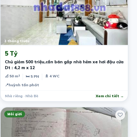
2 tháng trước
5 Tỷ
Chủ giảm 500 triệu,cần bán gắp nhà hẻm xe hơi đậu cửa
Dt : 4,2 m x 12
📐 50 m²
🚿 4 WC
🛏 5 PN
📍
huỳnh tấn phát
Nhà riêng · Nhà Bè
Xem chi tiết →
Môi giới