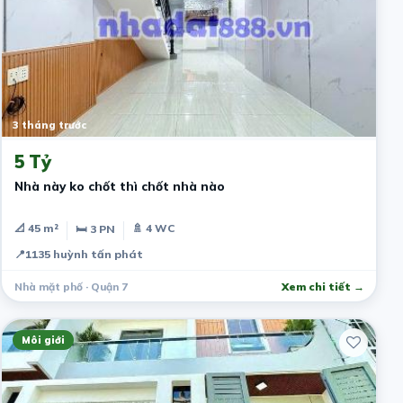
3 tháng trước
5 Tỷ
Nhà này ko chốt thì chốt nhà nào
📐 45 m²
🚿 4 WC
🛏 3 PN
📍
1135 huỳnh tấn phát
Nhà mặt phố · Quận 7
Xem chi tiết →
Môi giới