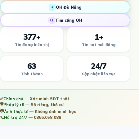
QH Đà Nẵng
Tìm cổng QH
377+
1+
Tin đang hiển thị
Tin hot mới đăng
63
24/7
Tỉnh thành
Cập nhật liên tục
✅
Chính chủ
— Xác minh SĐT thật
🛡️
Pháp lý rõ
— Sổ riêng, thổ cư
📷
Ảnh thực tế
— Không ảnh minh họa
📞
Hỗ trợ 24/7
— 0866.058.088