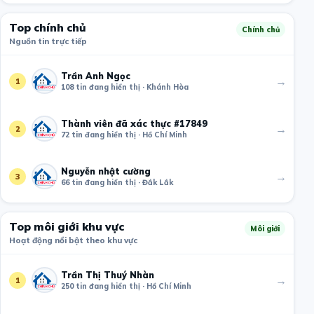
Top chính chủ
Chính chủ
Nguồn tin trực tiếp
Trần Anh Ngọc
→
1
108 tin đang hiển thị · Khánh Hòa
Thành viên đã xác thực #17849
→
2
72 tin đang hiển thị · Hồ Chí Minh
Nguyễn nhật cường
→
3
66 tin đang hiển thị · Đắk Lắk
Top môi giới khu vực
Môi giới
Hoạt động nổi bật theo khu vực
Trần Thị Thuý Nhàn
→
1
250 tin đang hiển thị · Hồ Chí Minh