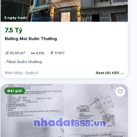
5 ngày trước
7.5 Tỷ
Đường Mai Xuân Thưởng
📐 41.55 m²
🚿 5 WC
🛏 6 PN
📍
Mai Xuân thưởng
Nhà riêng · Quận 6
Xem chi tiết →
Môi giới