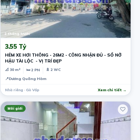
2 tháng trước
3.55 Tỷ
HẺM XE HƠI THÔNG - 26M2 - CÔNG NHẬN ĐỦ - SỔ NỞ
HẬU TÀI LỘC - VỊ TRÍ ĐẸP
📐 30 m²
🚿 2 WC
🛏 2 PN
📍
Dương Quãng Hàm
Nhà riêng · Gò Vấp
Xem chi tiết →
Môi giới