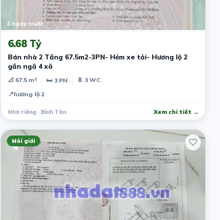
2 ngày trước
6.68 Tỷ
Bán nhà 2 Tầng 67.5m2-3PN- Hẻm xe tải- Hương lộ 2
gần ngã 4 xã
📐 67.5 m²
🚿 3 WC
🛏 3 PN
📍
hương lộ 2
Nhà riêng · Bình Tân
Xem chi tiết →
Môi giới