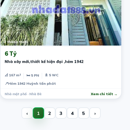
3 tháng trước
6 Tỷ
Nhà xây mới,thiết kế hiện đại ,hẻm 1942
📐 167 m²
🚿 5 WC
🛏 5 PN
📍
Hẻm 1942 Huỳnh tấn phát
Nhà mặt phố · Nhà Bè
Xem chi tiết →
‹
1
2
3
4
5
›