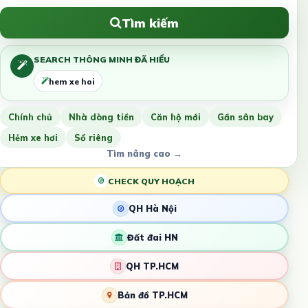
Tìm kiếm
SEARCH THÔNG MINH ĐÃ HIỂU
hem xe hoi
Chính chủ
Nhà dòng tiền
Căn hộ mới
Gần sân bay
Hẻm xe hơi
Sổ riêng
Tìm nâng cao →
CHECK QUY HOẠCH
QH Hà Nội
Đất đai HN
QH TP.HCM
Bản đồ TP.HCM