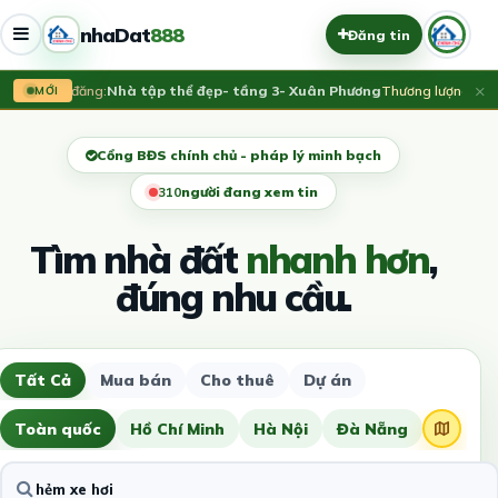
nhaDat
888
Đăng tin
×
Vừa đăng:
Nhà tập thể đẹp- tầng 3- Xuân Phương
Thương lượng
MỚI
Cổng BĐS chính chủ - pháp lý minh bạch
307
người đang xem tin
Tìm nhà đất
nhanh hơn
,
đúng nhu cầu.
Tất Cả
Mua bán
Cho thuê
Dự án
Toàn quốc
Hồ Chí Minh
Hà Nội
Đà Nẵng