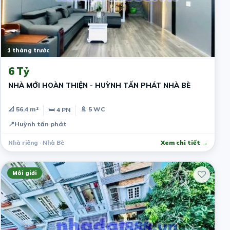
1 tháng trước
6 Tỷ
NHÀ MỚI HOÀN THIỆN - HUỲNH TẤN PHÁT NHÀ BÈ
📐 56.4 m²
🚿 5 WC
🛏 4 PN
📍
Huỳnh tấn phát
Nhà riêng · Nhà Bè
Xem chi tiết →
Môi giới