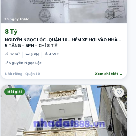
26 ngày trước
8 Tỷ
NGUYỄN NGỌC LỘC -QUẬN 10 – HẺM XE HƠI VÀO NHÀ –
5 TẦNG – 5PN – CHỈ 8 T.Ỷ
📐 37 m²
🚿 4 WC
🛏 5 PN
📍
Nguyễn Ngọc Lộc
Nhà riêng · Quận 10
Xem chi tiết →
Môi giới