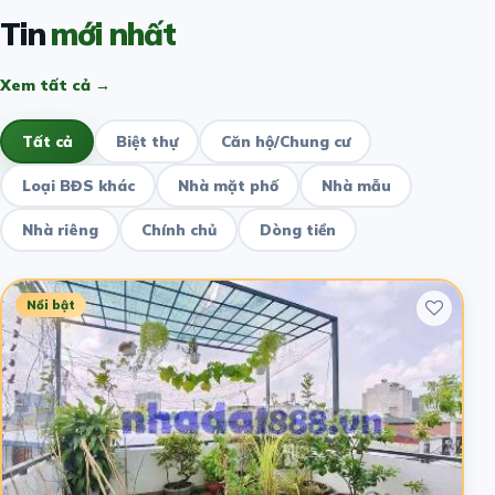
Tin
mới nhất
Xem tất cả →
Tất cả
Biệt thự
Căn hộ/Chung cư
Loại BĐS khác
Nhà mặt phố
Nhà mẫu
Nhà riêng
Chính chủ
Dòng tiền
Nổi bật