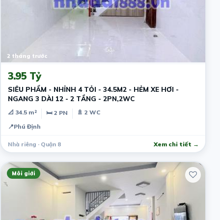
2 tháng trước
3.95 Tỷ
SIÊU PHẨM - NHỈNH 4 TỎI - 34.5M2 - HẺM XE HƠI -
NGANG 3 DÀI 12 - 2 TẦNG - 2PN,2WC
📐 34.5 m²
🚿 2 WC
🛏 2 PN
📍
Phú Định
Nhà riêng · Quận 8
Xem chi tiết →
Môi giới