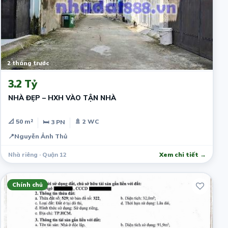
2 tháng trước
3.2 Tỷ
NHÀ ĐẸP – HXH VÀO TẬN NHÀ
📐 50 m²
🚿 2 WC
🛏 3 PN
📍
Nguyễn Ảnh Thủ
Nhà riêng · Quận 12
Xem chi tiết →
Chính chủ