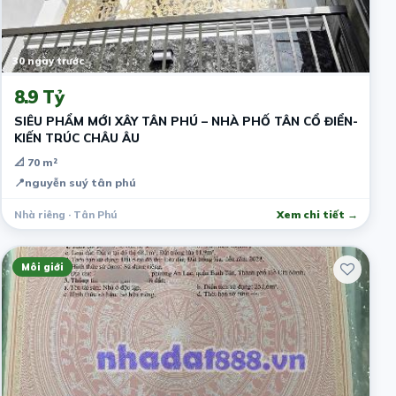
30 ngày trước
8.9 Tỷ
SIÊU PHẨM MỚI XÂY TÂN PHÚ – NHÀ PHỐ TÂN CỔ ĐIỂN-
KIẾN TRÚC CHÂU ÂU
📐 70 m²
📍
nguyễn suý tân phú
Nhà riêng · Tân Phú
Xem chi tiết →
Môi giới