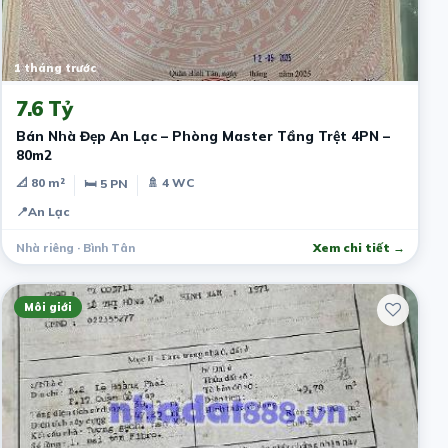
1 tháng trước
7.6 Tỷ
Bán Nhà Đẹp An Lạc – Phòng Master Tầng Trệt 4PN –
80m2
📐 80 m²
🚿 4 WC
🛏 5 PN
📍
An Lạc
Nhà riêng · Bình Tân
Xem chi tiết →
Môi giới