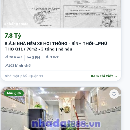
1 tháng trước
7.8 Tỷ
B.Á.N NHÀ HẺM XE HƠI THÔNG - BÌNH THỚI-…PHÚ
THỌ Q11 ( 70m2 - 3 tầng ) nở hậu
📐 70.6 m²
🚿 3 WC
🛏 3 PN
📍
103 bình thới
Nhà mặt phố · Quận 11
Xem chi tiết →
Môi giới