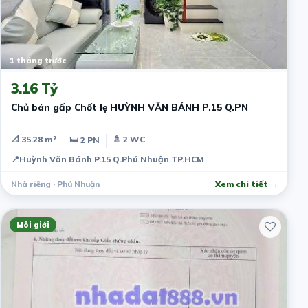
1 tháng trước
3.16 Tỷ
Chủ bán gấp Chốt lẹ HUỲNH VĂN BÁNH P.15 Q.PN
📐 35.28 m²
🚿 2 WC
🛏 2 PN
📍
Huỳnh Văn Bánh P.15 Q.Phú Nhuận TP.HCM
Nhà riêng · Phú Nhuận
Xem chi tiết →
Môi giới