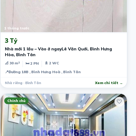
1 tháng trước
3 Tỷ
Nhà mới 1 lầu – Vào ở ngayLê Văn Quới, Bình Hưng
Hòa, Bình Tân
📐 30 m²
🚿 2 WC
🛏 2 PN
📍
Đường 18B , Bình Hưng Hoà , Bình Tân
Nhà riêng · Bình Tân
Xem chi tiết →
Chính chủ