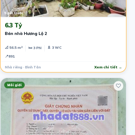
5 giờ trước
6.3 Tỷ
Bán nhà Hương Lộ 2
📐 56.5 m²
🚿 3 WC
🛏 3 PN
📍
891
Nhà riêng · Bình Tân
Xem chi tiết →
Môi giới