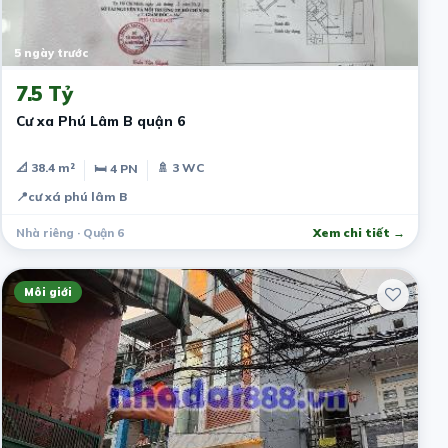
5 ngày trước
7.5 Tỷ
Cư xa Phú Lâm B quận 6
📐 38.4 m²
🚿 3 WC
🛏 4 PN
📍
cư xá phú lâm B
Nhà riêng · Quận 6
Xem chi tiết →
Môi giới