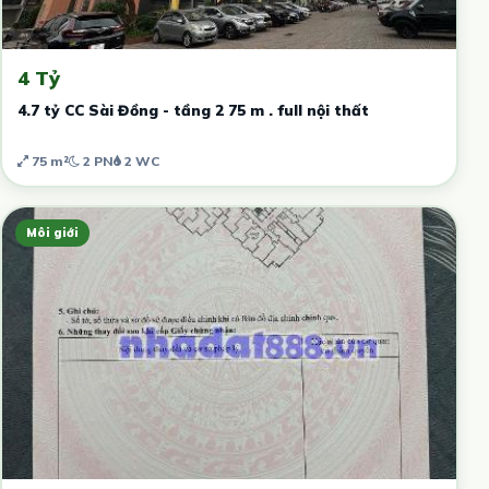
4 Tỷ
4.7 tỷ CC Sài Đồng - tầng 2 75 m . full nội thất
75 m²
2 PN
2 WC
Môi giới