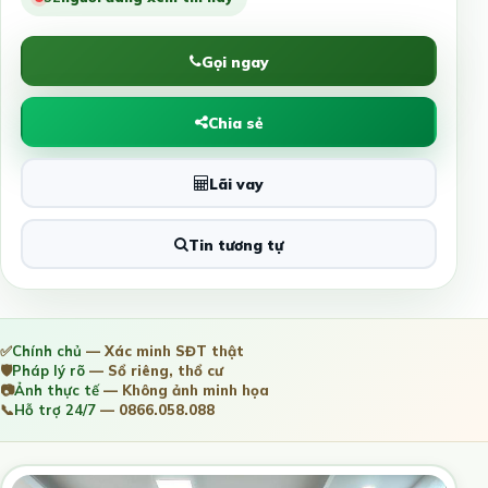
Gọi ngay
Chia sẻ
Lãi vay
Tin tương tự
✅
Chính chủ
— Xác minh SĐT thật
🛡️
Pháp lý rõ
— Sổ riêng, thổ cư
📷
Ảnh thực tế
— Không ảnh minh họa
📞
Hỗ trợ 24/7
— 0866.058.088