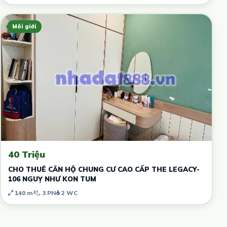
Môi giới
40 Triệu
CHO THUÊ CĂN HỘ CHUNG CƯ CAO CẤP THE LEGACY-
106 NGUỴ NHƯ KON TUM
140 m²
3 PN
2 WC