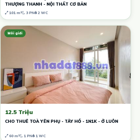
THƯỢNG THANH - NỘI THẤT CƠ BẢN
101 m²
3 PN
2 WC
Môi giới
12.5 Triệu
CHO THUÊ TOÀ YÊN PHỤ - TÂY HỒ - 1N1K - Ở LUÔN
60 m²
1 PN
1 WC