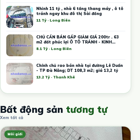
Nhỉnh 11 tỷ , nhà 6 tầng thang máy , ô tô
tránh ngay khu đô thị Sài đồng
11 Tỷ · Long Biên
CHỦ CẦN BÁN GẤP GIẢM GIÁ 200tr . 63
m2 đất phúc lợi Ô TÔ TRÁNH - KINH
DOANH
8.1 Tỷ · Long Biên
Chính chủ rao bán nhà tại đường Lê Duẩn
- TP Đà Nẵng; DT 108,3 m2; giá 13,2 tỷ
13.2 Tỷ · Thanh Khê
Bất động sản
tương tự
Xem tất cả
Môi giới