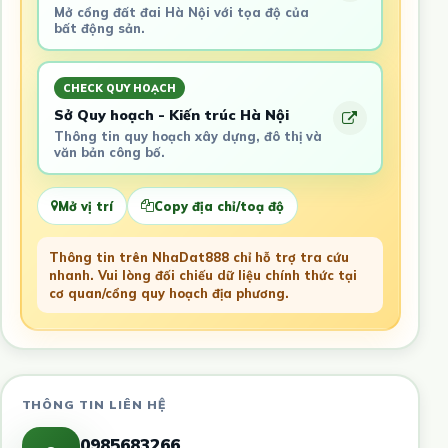
Mở cổng đất đai Hà Nội với tọa độ của
bất động sản.
CHECK QUY HOẠCH
Sở Quy hoạch - Kiến trúc Hà Nội
Thông tin quy hoạch xây dựng, đô thị và
văn bản công bố.
Mở vị trí
Copy địa chỉ/toạ độ
Thông tin trên NhaDat888 chỉ hỗ trợ tra cứu
nhanh. Vui lòng đối chiếu dữ liệu chính thức tại
cơ quan/cổng quy hoạch địa phương.
THÔNG TIN LIÊN HỆ
0985683266