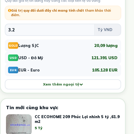
Quy đổi giá trị tin đăng này sang các loại tiền tệ và vàng:
Giá trị quy đổi dưới đây chỉ mang tính chất
tham khảo thời
điểm
.
20,09 lượng
Lượng SJC
GOLD
121.391 USD
USD - Đô Mỹ
USD
105.128 EUR
EUR - Euro
EUR
Xem thêm ngoại tệ
Tin mới cùng khu vực
CC ECOHOME 209 Phúc Lợi nhỉnh 5 tỷ ,61.9
m2
5 Tỷ