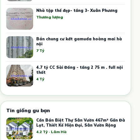
Nhà tập thể đẹp- tầng 3- Xuân Phương
Thương lượng
Bán chung cư kđt gamuda hoàng mai hà
nội
7 Tỷ
4.7 tỷ CC Sài Đồng - tầng 2 75 m . full nội
thất
4 Tỷ
Tin giống gu bạn
Cần Bán Biệt Thự Sân Vườn 467m² Gần Đà
Lạt, Thiết Kế Hiện Đại, Sân Vườn Rộng
4.2 Tỷ · Lâm Hà