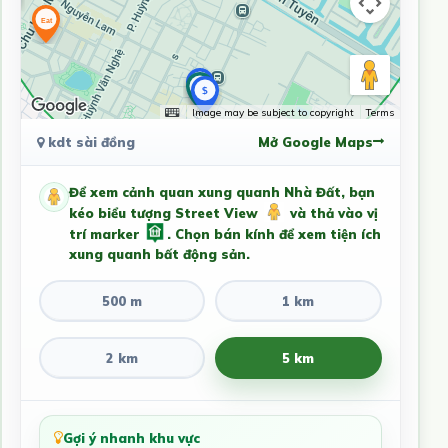
Image may be subject to copyright
Terms
kdt sài đồng
Mở Google Maps
Để xem cảnh quan xung quanh Nhà Đất, bạn
kéo biểu tượng Street View
và thả vào vị
trí marker
. Chọn bán kính để xem tiện ích
xung quanh bất động sản.
500 m
1 km
2 km
5 km
Gợi ý nhanh khu vực