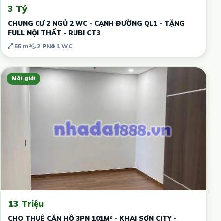
3 Tỷ
CHUNG CƯ 2 NGỦ 2 WC - CẠNH ĐƯỜNG QL1 - TẶNG
FULL NỘI THẤT - RUBI CT3
55 m²
2 PN
1 WC
Môi giới
13 Triệu
CHO THUÊ CĂN HỘ 3PN 101M² - KHAI SƠN CITY -