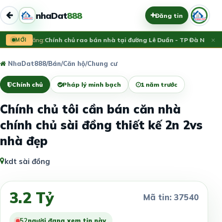
nhaDat
888
Đăng tin
×
Vừa đăng:
MỚI
Chính chủ rao bán nhà tại đường Lê Duẩn - TP Đà Nẵng; D
NhaDat888
/
Bán
/
Căn hộ/Chung cư
Chính chủ
Pháp lý minh bạch
1 năm trước
Chính chủ tôi cần bán căn nhà
chính chủ sài đồng thiết kế 2n 2vs
nhà đẹp
kdt sài đồng
3.2 Tỷ
Mã tin: 37540
55
người đang xem tin này