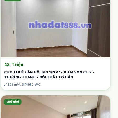
13 Triệu
CHO THUÊ CĂN HỘ 3PN 101M² - KHAI SƠN CITY -
THƯỢNG THANH - NỘI THẤT CƠ BẢN
101 m²
3 PN
2 WC
Môi giới