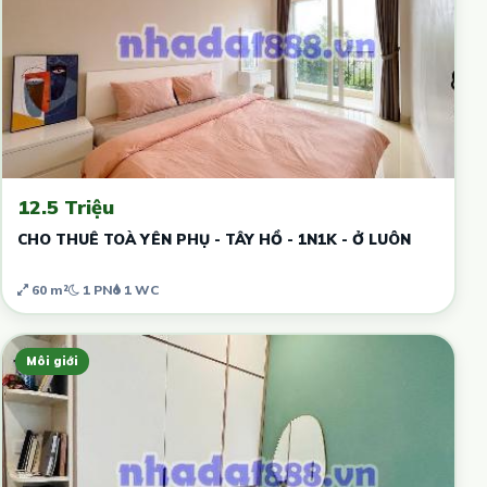
12.5 Triệu
CHO THUÊ TOÀ YÊN PHỤ - TÂY HỒ - 1N1K - Ở LUÔN
60 m²
1 PN
1 WC
Môi giới