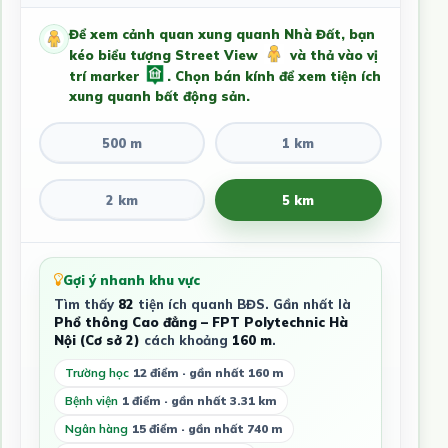
Để xem cảnh quan xung quanh Nhà Đất, bạn
kéo biểu tượng Street View
và thả vào vị
trí marker
. Chọn bán kính để xem tiện ích
xung quanh bất động sản.
500 m
1 km
2 km
5 km
Gợi ý nhanh khu vực
Tìm thấy
82
tiện ích quanh BĐS. Gần nhất là
Phổ thông Cao đẳng – FPT Polytechnic Hà
Nội (Cơ sở 2)
cách khoảng
160 m
.
Trường học
12 điểm · gần nhất 160 m
Bệnh viện
1 điểm · gần nhất 3.31 km
Ngân hàng
15 điểm · gần nhất 740 m