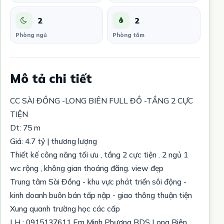
2
2
Phòng ngủ
Phòng tắm
Mô tả chi tiết
CC SÀI ĐỒNG -LONG BIÊN FULL ĐỒ -TẦNG 2 CỰC
TIỆN
Dt: 75 m
Giá: 4.7 tỷ | thương lượng
Thiết kế công năng tối ưu , tầng 2 cực tiện . 2 ngủ 1
wc rộng , không gian thoáng đãng. view đẹp
Trung tâm Sài Đồng - khu vực phát triển sôi động -
kinh doanh buôn bán tấp nập - giao thông thuận tiện
Xung quanh trường học các cấp
LH : 0915137611 Em Minh Phương BDS Long Biên