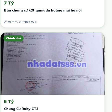
7 Tỷ
Bán chung cư kđt gamuda hoàng mai hà nội
79 m²
2 PN
2 WC
Chính chủ
5 Tỷ
Chung Cư Ruby CT3