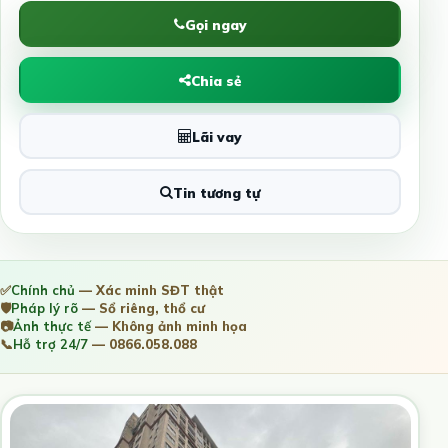
Gọi ngay
Chia sẻ
Lãi vay
Tin tương tự
✅
Chính chủ
— Xác minh SĐT thật
🛡️
Pháp lý rõ
— Sổ riêng, thổ cư
📷
Ảnh thực tế
— Không ảnh minh họa
📞
Hỗ trợ 24/7
— 0866.058.088