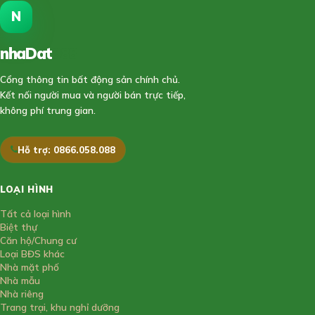
N
nhaDat
888
Cổng thông tin bất động sản chính chủ.
Kết nối người mua và người bán trực tiếp,
không phí trung gian.
Hỗ trợ: 0866.058.088
LOẠI HÌNH
Tất cả loại hình
Biệt thự
Căn hộ/Chung cư
Loại BĐS khác
Nhà mặt phố
Nhà mẫu
Nhà riêng
Trang trại, khu nghỉ dưỡng