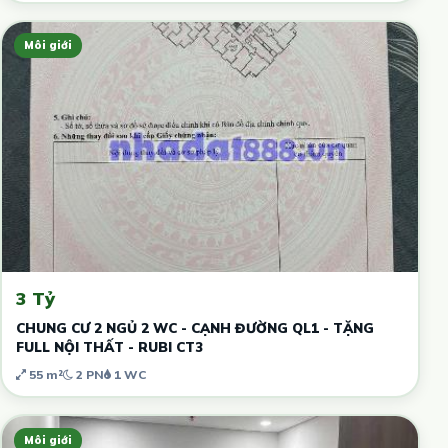
Môi giới
3 Tỷ
CHUNG CƯ 2 NGỦ 2 WC - CẠNH ĐƯỜNG QL1 - TẶNG
FULL NỘI THẤT - RUBI CT3
55 m²
2 PN
1 WC
Môi giới