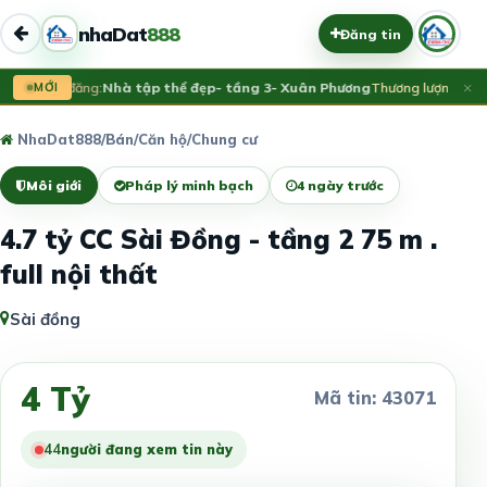
nhaDat
888
Đăng tin
×
Vừa đăng:
MỚI
Nhà tập thể đẹp- tầng 3- Xuân Phương
Thương lượng
NhaDat888
/
Bán
/
Căn hộ/Chung cư
Môi giới
Pháp lý minh bạch
4 ngày trước
4.7 tỷ CC Sài Đồng - tầng 2 75 m .
full nội thất
Sài đồng
4 Tỷ
Mã tin: 43071
44
người đang xem tin này