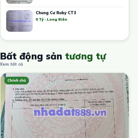
Chung Cư Ruby CT3
5 Tỷ · Long Biên
Bất động sản
tương tự
Xem tất cả
Chính chủ