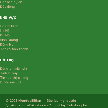
Đất nền dự án
Đất riêng
KHU VỰC
Hồ Chí Minh
Hà Nội
Đà Nẵng
Bình Dương
Đồng Nai
Tất cả tỉnh thành
HỖ TRỢ
Đăng tin miễn phí
Tính lãi vay
Tin tức thị trường
Dự án nổi bật
© 2026 Nhadat888.vn — Bảo lưu mọi quyền
Quyền riêng tư
Điều khoản sử dụng
Quy định đăng tin