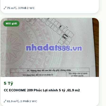
75 m²
3 PN
2 WC
Môi giới
5 Tỷ
CC ECOHOME 209 Phúc Lợi nhỉnh 5 tỷ ,61.9 m2
61.9 m²
2 PN
2 WC