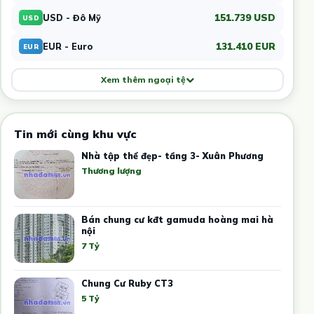
151.739 USD
USD - Đô Mỹ
USD
131.410 EUR
EUR - Euro
EUR
Xem thêm ngoại tệ
Tin mới cùng khu vực
Nhà tập thể đẹp- tầng 3- Xuân Phương
Thương lượng
Bán chung cư kđt gamuda hoàng mai hà
nội
7 Tỷ
Chung Cư Ruby CT3
5 Tỷ