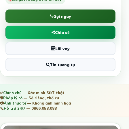
Gọi ngay
Chia sẻ
Lãi vay
Tin tương tự
✅
Chính chủ
— Xác minh SĐT thật
🛡️
Pháp lý rõ
— Sổ riêng, thổ cư
📷
Ảnh thực tế
— Không ảnh minh họa
📞
Hỗ trợ 24/7
— 0866.058.088