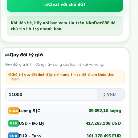
Chat với chủ đất
Khi liên hệ, hãy nói bạn xem tin trên NhaDat888 để
chủ tin hỗ trợ nhanh hơn.
Quy đổi tỷ giá
Quy đổi giá trị tin đăng này sang các loại tiền tệ và vàng:
Giá trị quy đổi dưới đây chỉ mang tính chất
tham khảo thời
điểm
.
69.052,10 lượng
Lượng SJC
GOLD
417.283.108 USD
USD - Đô Mỹ
USD
361.378.495 EUR
EUR - Euro
EUR