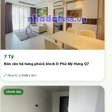
7 Tỷ
Bán căn hộ hưng phúc1 block D Phú Mỹ Hưng Q7
78 m²
2 PN
2 WC
Chính chủ