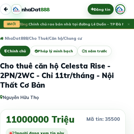
nhaDat
888
Đăng tin
×
Vừa đăng:
MỚI
Chính chủ rao bán nhà tại đường Lê Duẩn - TP Đà Nẵng; D
NhaDat888
/
Cho Thuê
/
Căn hộ/Chung cư
Chính chủ
Pháp lý minh bạch
1 năm trước
Cho thuê căn hộ Celesta Rise -
2PN/2WC - Chỉ 11tr/tháng - Nội
Thất Cơ Bản
Nguyễn Hữu Thọ
11000000 Triệu
Mã tin: 35500
29
người đang xem tin này