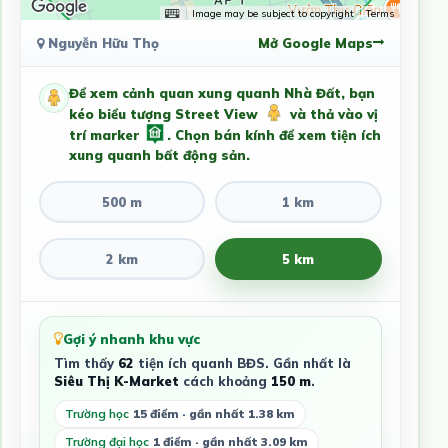
Image may be subject to copyright
Terms
Nguyễn Hữu Thọ
Mở Google Maps
Để xem cảnh quan xung quanh Nhà Đất, bạn
kéo biểu tượng Street View
và thả vào vị
trí marker
. Chọn bán kính để xem tiện ích
xung quanh bất động sản.
500 m
1 km
2 km
5 km
Gợi ý nhanh khu vực
Tìm thấy
62
tiện ích quanh BĐS. Gần nhất là
Siêu Thị K-Market
cách khoảng
150 m
.
Trường học
15 điểm · gần nhất 1.38 km
Trường đại học
1 điểm · gần nhất 3.09 km