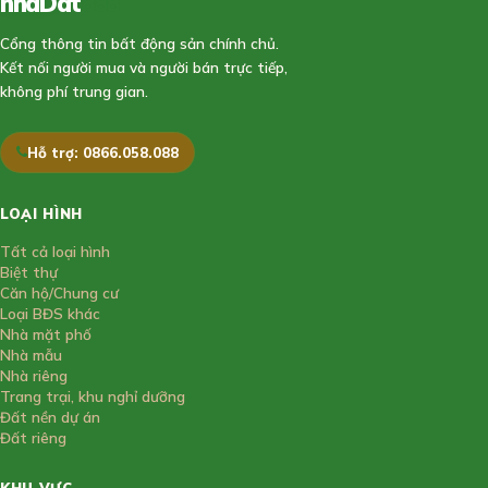
nhaDat
888
Cổng thông tin bất động sản chính chủ.
Kết nối người mua và người bán trực tiếp,
không phí trung gian.
Hỗ trợ: 0866.058.088
LOẠI HÌNH
Tất cả loại hình
Biệt thự
Căn hộ/Chung cư
Loại BĐS khác
Nhà mặt phố
Nhà mẫu
Nhà riêng
Trang trại, khu nghỉ dưỡng
Đất nền dự án
Đất riêng
KHU VỰC