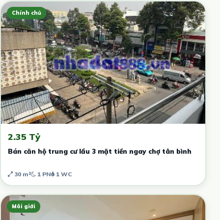
Chính chủ
2.35 Tỷ
Bán căn hộ trung cư lầu 3 mặt tiền ngay chợ tân bình
30 m²
1 PN
1 WC
Môi giới