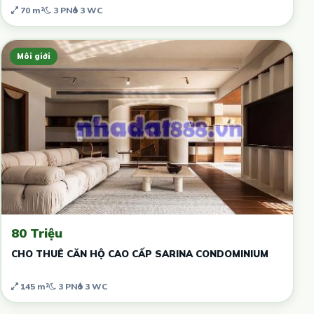
70 m²
3 PN
3 WC
Môi giới
80 Triệu
CHO THUÊ CĂN HỘ CAO CẤP SARINA CONDOMINIUM
145 m²
3 PN
3 WC