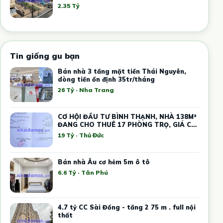
2.35 Tỷ
Tin giống gu bạn
Bán nhà 3 tầng mặt tiền Thái Nguyên,
dòng tiền ổn định 35tr/tháng
26 Tỷ · Nha Trang
CƠ HỘI ĐẦU TƯ BÌNH THẠNH, NHÀ 138M²
ĐANG CHO THUÊ 17 PHÒNG TRỌ, GIÁ CHỈ
19 TỶ
19 Tỷ · Thủ Đức
Bán nhà Âu cơ hẻm 5m ô tô
6.6 Tỷ · Tân Phú
4.7 tỷ CC Sài Đồng - tầng 2 75 m . full nội
thất