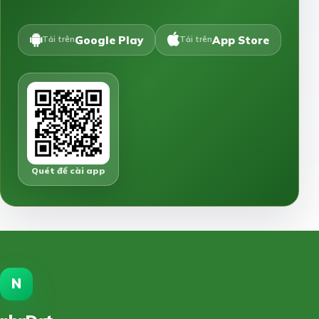
Google Play
App Store
Tải trên
Tải trên
Quét để cài app
N