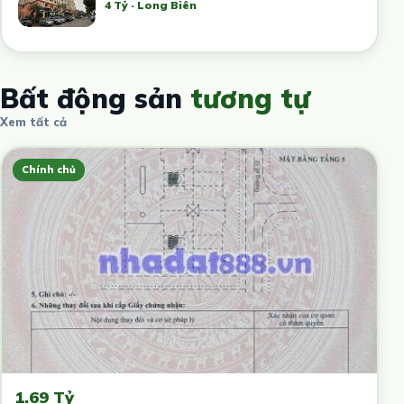
4 Tỷ · Long Biên
Bất động sản
tương tự
Xem tất cả
Chính chủ
1.69 Tỷ