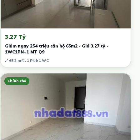
3.27 Tỷ
Giảm ngay 254 triệu căn hộ 65m2 - Giá 3.27 tỷ -
1WC1PN+1 MT Q9
65.2 m²
1 PN
1 WC
Chính chủ