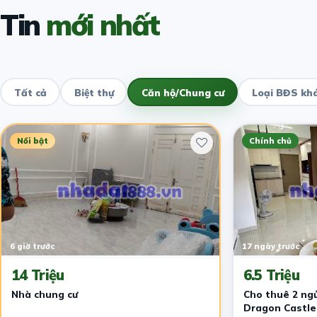
Tin
mới nhất
Tất cả
Biệt thự
Căn hộ/Chung cư
Loại BĐS kh
Nổi bật
Chính chủ
6 giờ trước
17 ngày trước
14 Triệu
6.5 Triệu
Nhà chung cư
Cho thuê 2 ngủ
Dragon Castle 