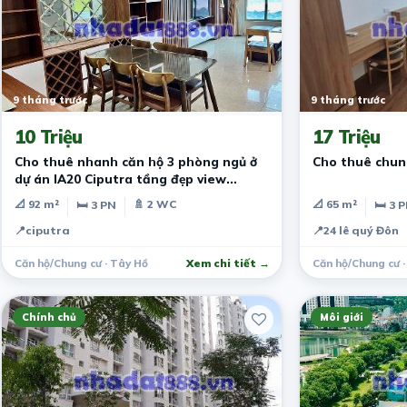
9 tháng trước
9 tháng trước
10 Triệu
17 Triệu
Cho thuê nhanh căn hộ 3 phòng ngủ ở
Cho thuê chung
dự án IA20 Ciputra tầng đẹp view
thoáng.
📐 92 m²
🚿 2 WC
📐 65 m²
🛏 3 PN
🛏 3 
📍
ciputra
📍
24 lê quý Đôn
Căn hộ/Chung cư · Tây Hồ
Xem chi tiết →
Chính chủ
Môi giới