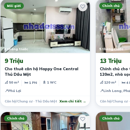
Môi giới
Chính chủ
3 tháng trước
5 tháng trước
9 Triệu
13 Triệu
Cho thuê căn hộ Happy One Central
Chính chủ cho 
Thủ Dầu Một
120m2, nhà sạch
📐 50 m²
🚿 1 WC
📐 120 m²
🛏 1 PN
🛏 4
📍
Phú Lợi
📍
Linh Lang, Phư
Căn hộ/Chung cư · Thủ Dầu Một
Xem chi tiết →
Căn hộ/Chung cư ·
Chính chủ
Chính chủ