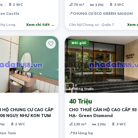
🚿 2 WC
📐 70 m²
🚿 3 WC
PN
🛏 3 PN
on Castle
📍
CHUNG CƯ ECO GREEN SAIGON
· Hạ Long
Xem chi tiết →
Căn hộ/Chung cư · Quận 7
Xem c
Môi giới
2 tháng trước
40 Triệu
 HỘ CHUNG CƯ CAO CẤP
CHO THUÊ CĂN HỘ CAO CẤP 93
106 NGUỴ NHƯ KON TUM
HẠ- Green Diamond
🚿 2 WC
📐 130 m²
🚿 3 WC
 PN
🛏 3 PN
 Kon Tum
📍
93 láng hạ