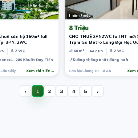
1 năm trước
8 Triệu
thuê căn hộ 150m² full
CHO THUÊ 2PN2WC full NT mới 
ấp, 3PN, 2WC
Trạm Ga Metro Làng Đại Học Qu
TPHCM
🚿 2 WC
📐 60 m²
🚿 2 WC
 PN
🛏 2 PN
conex1- 289 Khuất Duy Tiến- Trung Hoà
📍
Đường thống nhất đông hoà
 Cầu Giấy
Xem chi tiết →
Căn hộ/Chung cư · Dĩ An
Xem c
‹
1
2
3
4
5
›