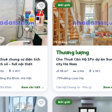
Môi giới
5 tháng trước
Thương lượng
thuê chung cư diện tích
Cho Thuê Căn Hộ 1Pn dự án Su
 sẽ – full nội thất
city Hà Nam
🚿 1 WC
📐 68 m²
🚿 1 WC
 PN
🛏 3 PN
ờng Ba Đình, Hà Nội
📍
Phường Lam Hạ
 Ba Đình
Xem chi tiết →
Căn hộ/Chung cư · Phủ Lý
Xem c
Môi giới