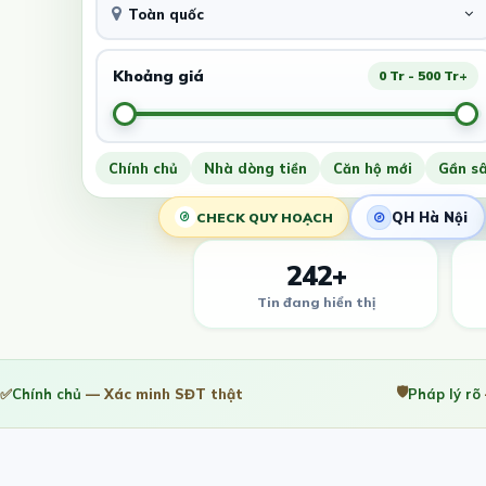
Toàn quốc
Khoảng giá
0 Tr - 500 Tr+
Chính chủ
Nhà dòng tiền
Căn hộ mới
Gần s
QH Hà Nội
CHECK QUY HOẠCH
242+
Tin đang hiển thị
🛡️
✅
Chính chủ
— Xác minh SĐT thật
Pháp lý rõ