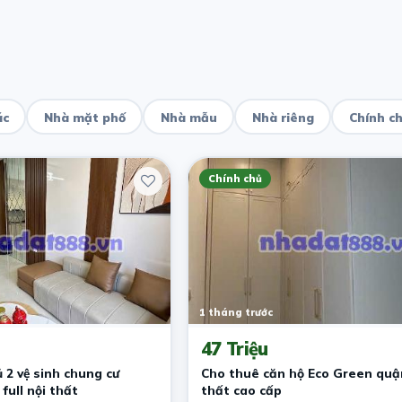
ác
Nhà mặt phố
Nhà mẫu
Nhà riêng
Chính c
Chính chủ
1 tháng trước
47 Triệu
 2 vệ sinh chung cư
Cho thuê căn hộ Eco Green quận
full nội thất
thất cao cấp