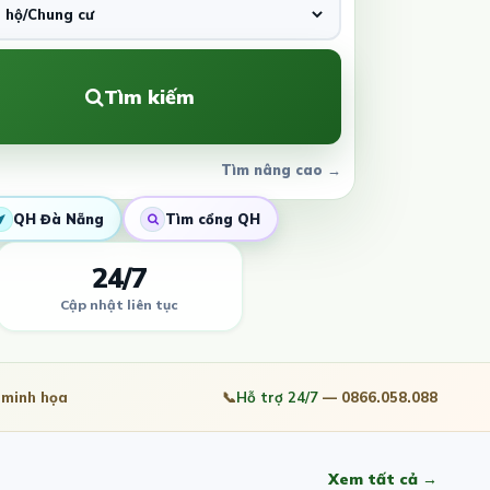
Tìm kiếm
Tìm nâng cao →
QH Đà Nẵng
Tìm cổng QH
24/7
Cập nhật liên tục
minh họa
📞
Hỗ trợ 24/7
— 0866.058.088
Xem tất cả →