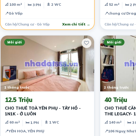
📐 100 m²
🚿 2 WC
📐 52 m²
🛏 3 PN
🛏 2 
📍
Gò Vấp
📍
chung cư Drag
Căn hộ/Chung cư · Gò Vấp
Xem chi tiết →
Căn hộ/Chung cư 
Môi giới
Môi giới
1 tháng trước
2 tháng trước
12.5 Triệu
40 Triệu
CHO THUÊ TOÀ YÊN PHỤ - TÂY HỒ -
CHO THUÊ CĂN
1N1K - Ở LUÔN
THE LEGACY- 
📐 60 m²
🚿 1 WC
📐 140 m²
🛏 1 PN
🛏 3
📍
YÊN HOA, YÊN PHỤ
📍
106 Nguỵ Như