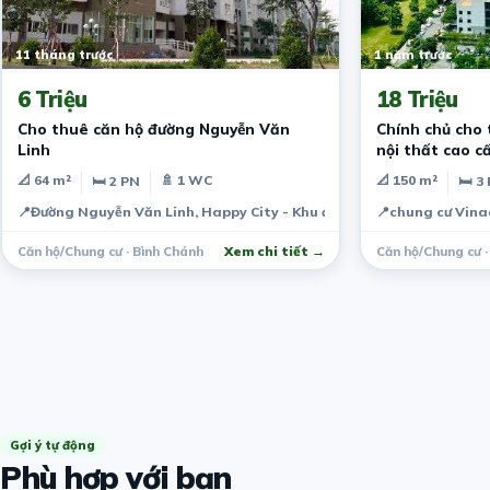
11 tháng trước
1 năm trước
6 Triệu
18 Triệu
Cho thuê căn hộ đường Nguyễn Văn
Chính chủ cho 
Linh
nội thất cao c
📐 64 m²
🚿 1 WC
📐 150 m²
🛏 2 PN
🛏 3
📍
Đường Nguyễn Văn Linh, Happy City - Khu đô thị Hạnh Phúc.
📍
chung cư Vina
Căn hộ/Chung cư · Bình Chánh
Xem chi tiết →
Căn hộ/Chung cư ·
Gợi ý tự động
Phù hợp với bạn