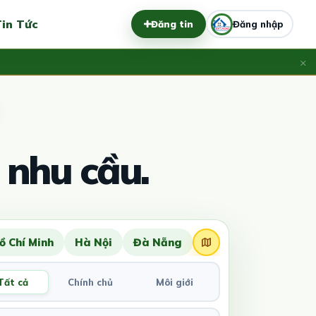
in Tức
Đăng tin
Đăng nhập
×
 nhu cầu.
ồ Chí Minh
Hà Nội
Đà Nẵng
Tất cả
Chính chủ
Môi giới