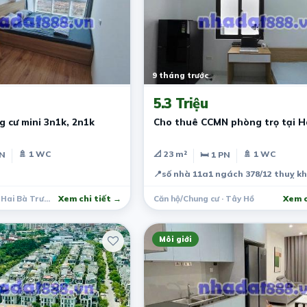
9 tháng trước
5.3 Triệu
 cư mini 3n1k, 2n1k
Cho thuê CCMN phòng trọ tại H
🚿 1 WC
📐 23 m²
🚿 1 WC
PN
🛏 1 PN
📍
số nhà 11a1 ngách 378/12 thuỵ k
Căn hộ/Chung cư · Hai Bà Trưng
Xem chi tiết →
Căn hộ/Chung cư · Tây Hồ
Xem c
Môi giới