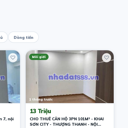
hủ
Dòng tiền
Môi giới
1 tháng trước
13 Triệu
 7, nội
CHO THUÊ CĂN HỘ 3PN 101M² - KHAI
SƠN CITY - THƯỢNG THANH - NỘI