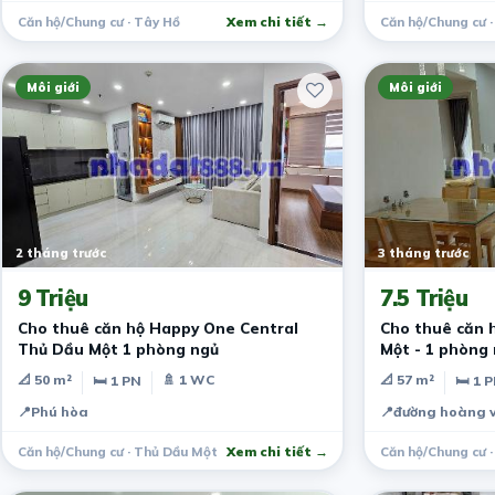
Căn hộ/Chung cư · Tây Hồ
Xem chi tiết →
Căn hộ/Chung cư 
Môi giới
Môi giới
2 tháng trước
3 tháng trước
9 Triệu
7.5 Triệu
Cho thuê căn hộ Happy One Central
Cho thuê căn
Thủ Dầu Một 1 phòng ngủ
Một - 1 phòng
📐 50 m²
🚿 1 WC
📐 57 m²
🛏 1 PN
🛏 1 
📍
Phú hòa
📍
đường hoàng v
Căn hộ/Chung cư · Thủ Dầu Một
Xem chi tiết →
Căn hộ/Chung cư 