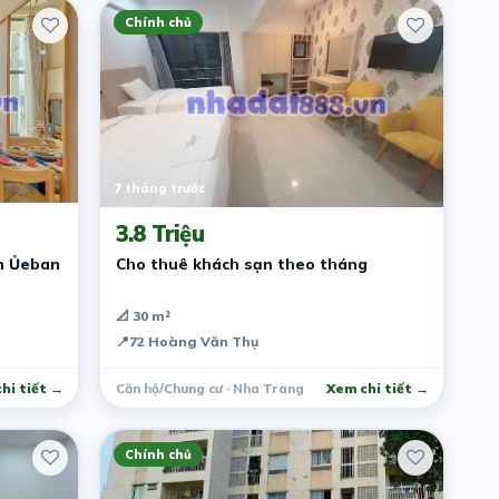
Chính chủ
7 tháng trước
3.8 Triệu
n Ủeban
Cho thuê khách sạn theo tháng
📐 30 m²
📍
72 Hoàng Văn Thụ
hi tiết →
Căn hộ/Chung cư · Nha Trang
Xem chi tiết →
Chính chủ