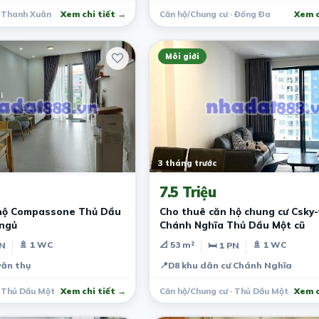
· Thanh Xuân
Xem chi tiết →
Căn hộ/Chung cư · Đống Đa
Xem c
Môi giới
3 tháng trước
7.5 Triệu
 hộ Compassone Thủ Dầu
Cho thuê căn hộ chung cư Csky-view
 ngủ
Chánh Nghĩa Thủ Dầu Một cũ
🚿 1 WC
📐 53 m²
🚿 1 WC
PN
🛏 1 PN
ăn thụ
📍
D8 khu dân cư Chánh Nghĩa
· Thủ Dầu Một
Xem chi tiết →
Căn hộ/Chung cư · Thủ Dầu Một
Xem c