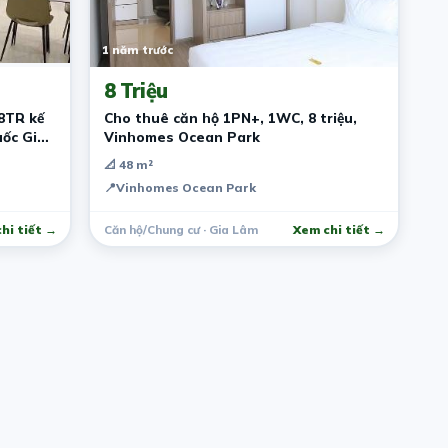
1 năm trước
8 Triệu
8TR kế
Cho thuê căn hộ 1PN+, 1WC, 8 triệu,
ốc Gia
Vinhomes Ocean Park
📐 48 m²
📍
Vinhomes Ocean Park
hi tiết →
Căn hộ/Chung cư · Gia Lâm
Xem chi tiết →