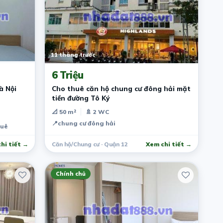
11 tháng trước
6 Triệu
à Nội
Cho thuê căn hộ chung cư đông hải mặt
tiền đường Tô Ký
📐 50 m²
🚿 2 WC
📍
chung cư đông hải
huê
hi tiết →
Căn hộ/Chung cư · Quận 12
Xem chi tiết →
Chính chủ