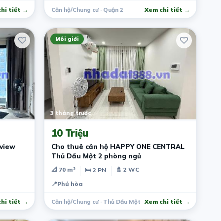
hi tiết →
Căn hộ/Chung cư · Quận 2
Xem chi tiết →
Môi giới
3 tháng trước
10 Triệu
Cho thuê căn hộ HAPPY ONE CENTRAL
Thủ Dầu Một 2 phòng ngủ
📐 70 m²
🚿 2 WC
🛏 2 PN
📍
Phú hòa
hi tiết →
Căn hộ/Chung cư · Thủ Dầu Một
Xem chi tiết →