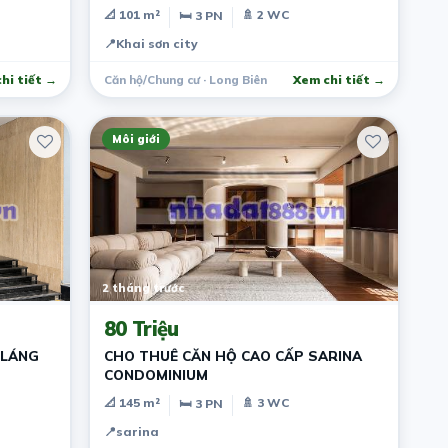
THẤT CƠ BẢN
📐 101 m²
🚿 2 WC
🛏 3 PN
📍
Khai sơn city
hi tiết →
Căn hộ/Chung cư · Long Biên
Xem chi tiết →
Môi giới
2 tháng trước
80 Triệu
 LÁNG
CHO THUÊ CĂN HỘ CAO CẤP SARINA
CONDOMINIUM
📐 145 m²
🚿 3 WC
🛏 3 PN
📍
sarina