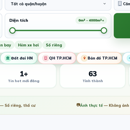
Tất cả quận/huyện
Diện tích
0m² - 4000m²+
ân bay
Hẻm xe hơi
Sổ riêng
Đất đai HN
QH TP.HCM
Bản đồ TP.HCM
1+
63
Tin hot mới đăng
Tỉnh thành
📷
— Sổ riêng, thổ cư
Ảnh thực tế
— Không ảnh 