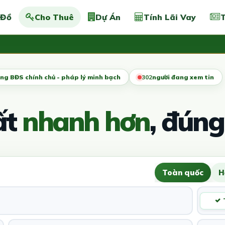
 Đồ
Cho Thuê
Dự Án
Tính Lãi Vay
T
ng BĐS chính chủ - pháp lý minh bạch
304
người đang xem tin
ất
nhanh hơn
, đúng
Toàn quốc
H