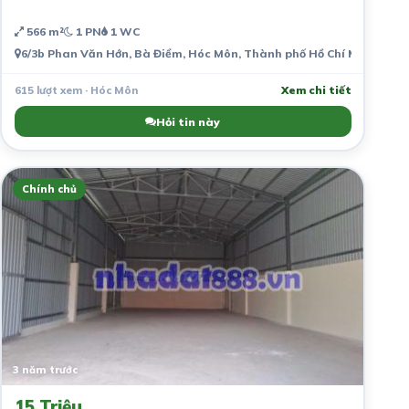
566 m²
1 PN
1 WC
6/3b Phan Văn Hớn, Bà Điểm, Hóc Môn, Thành phố Hồ Chí Minh, Việ
615 lượt xem · Hóc Môn
Xem chi tiết
Hỏi tin này
Chính chủ
3 năm trước
15 Triệu