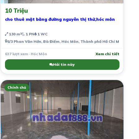
10 Triệu
cho thuê mặt bằng đường nguyễn thị thử,hóc môn
130 m²
1 PN
1 WC
6/3 Phan Văn Hớn, Bà Điểm, Hóc Môn, Thành phố Hồ Chí Minh, Việt
637 lượt xem · Hóc Môn
Xem chi tiết
Hỏi tin này
Chính chủ