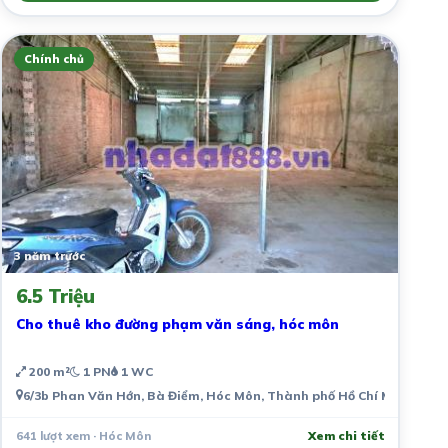
Chính chủ
3 năm trước
6.5 Triệu
Cho thuê kho đường phạm văn sáng, hóc môn
200 m²
1 PN
1 WC
6/3b Phan Văn Hớn, Bà Điểm, Hóc Môn, Thành phố Hồ Chí Minh, Việ
641 lượt xem · Hóc Môn
Xem chi tiết