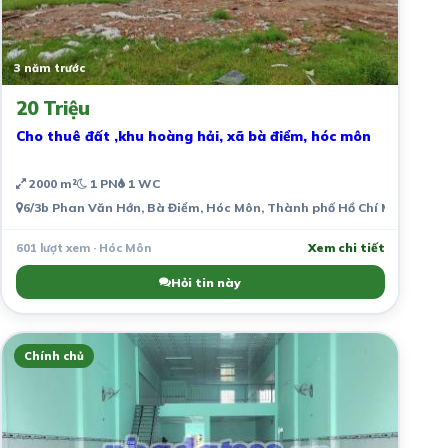
3 năm trước
20 Triệu
Cho thuê đất ,khu hoàng hải, xã bà điểm, hóc môn
2000 m²
1 PN
1 WC
6/3b Phan Văn Hớn, Bà Điểm, Hóc Môn, Thành phố Hồ Chí Minh, Việ
601 lượt xem · Hóc Môn
Xem chi tiết
Hỏi tin này
Chính chủ