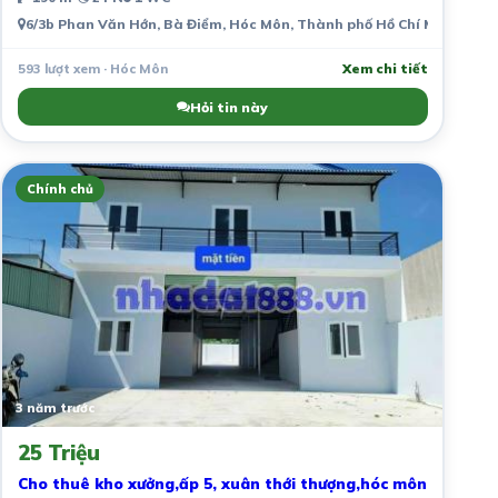
6/3b Phan Văn Hớn, Bà Điểm, Hóc Môn, Thành phố Hồ Chí Minh, Việ
593 lượt xem · Hóc Môn
Xem chi tiết
Hỏi tin này
Chính chủ
3 năm trước
25 Triệu
Cho thuê kho xưởng,ấp 5, xuân thới thượng,hóc môn