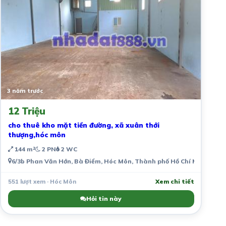
3 năm trước
12 Triệu
cho thuê kho mặt tiền đường, xã xuân thới
thượng,hóc môn
144 m²
2 PN
2 WC
6/3b Phan Văn Hớn, Bà Điểm, Hóc Môn, Thành phố Hồ Chí Minh, Việ
551 lượt xem · Hóc Môn
Xem chi tiết
Hỏi tin này