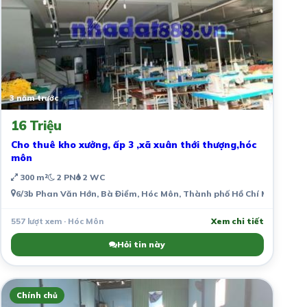
3 năm trước
16 Triệu
Cho thuê kho xưởng, ấp 3 ,xã xuân thới thượng,hóc
môn
300 m²
2 PN
2 WC
6/3b Phan Văn Hớn, Bà Điểm, Hóc Môn, Thành phố Hồ Chí Minh, Việ
557 lượt xem · Hóc Môn
Xem chi tiết
Hỏi tin này
Chính chủ