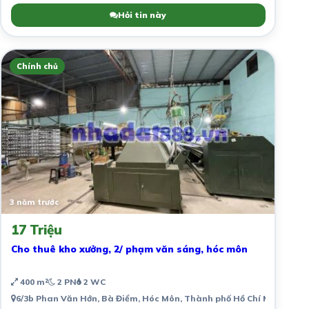
Hỏi tin này
Chính chủ
3 năm trước
17 Triệu
Cho thuê kho xưởng, 2/ phạm văn sáng, hóc môn
400 m²
2 PN
2 WC
6/3b Phan Văn Hớn, Bà Điểm, Hóc Môn, Thành phố Hồ Chí Minh, Việ