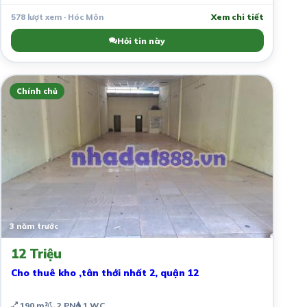
578 lượt xem · Hóc Môn
Xem chi tiết
Hỏi tin này
Chính chủ
3 năm trước
12 Triệu
Cho thuê kho ,tân thới nhất 2, quận 12
190 m²
2 PN
1 WC