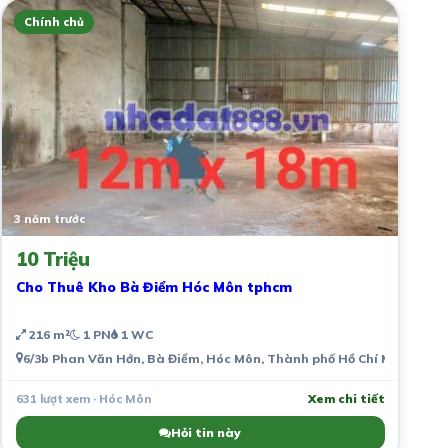
Chính chủ
3 năm trước
10 Triệu
Cho Thuê Kho Bà Điểm Hóc Môn tphcm
216 m²
1 PN
1 WC
6/3b Phan Văn Hớn, Bà Điểm, Hóc Môn, Thành phố Hồ Chí Minh, Việ
631 lượt xem · Hóc Môn
Xem chi tiết
Hỏi tin này