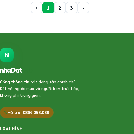
‹
1
2
3
›
N
nhaDat
888
Cổng thông tin bất động sản chính chủ.
Kết nối người mua và người bán trực tiếp,
không phí trung gian.
Hỗ trợ: 0866.058.088
LOẠI HÌNH