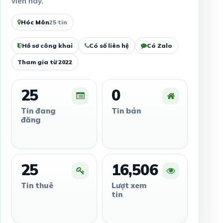
viên này.
Hóc Môn
25 tin
Hồ sơ công khai
Có số liên hệ
Có Zalo
Tham gia từ 2022
25
0
Tin đang
Tin bán
đăng
25
16,506
Tin thuê
Lượt xem
tin