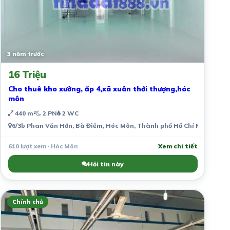
3 năm trước
16 Triệu
Cho thuê kho xưởng, ấp 4,xã xuân thới thượng,hóc
môn
440 m²
2 PN
2 WC
6/3b Phan Văn Hớn, Bà Điểm, Hóc Môn, Thành phố Hồ Chí Minh, Việ
610 lượt xem · Hóc Môn
Xem chi tiết
Hỏi tin này
Chính chủ