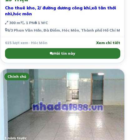
Cho thuê kho, 2/ đường dương công khi,xã tân thới
nhì,hóc môn
300 m²
1 PN
1 WC
6/3 Phan Văn Hớn, Bà Điểm, Hóc Môn, Thành phố Hồ Chí Minh, Việt
615 lượt xem · Hóc Môn
Xem chi tiết
Hỏi tin này
Chính chủ
3 năm trước