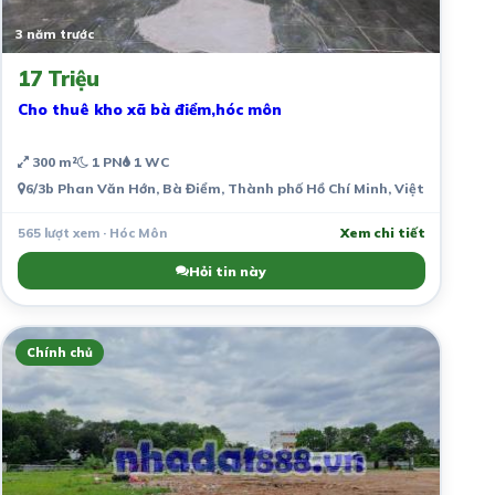
3 năm trước
17 Triệu
Cho thuê kho xã bà điểm,hóc môn
300 m²
1 PN
1 WC
6/3b Phan Văn Hớn, Bà Điểm, Thành phố Hồ Chí Minh, Việt Nam
565 lượt xem · Hóc Môn
Xem chi tiết
Hỏi tin này
Chính chủ