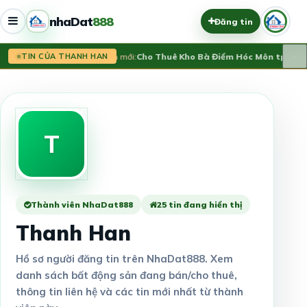
nhaDat
888
Đăng tin
×
Tin mới:
Cho Thuê Kho Bà Điểm Hóc Môn tphcm
1
TIN CỦA THANH HAN
T
Thành viên NhaDat888
25 tin đang hiển thị
Thanh Han
Hồ sơ người đăng tin trên NhaDat888. Xem
danh sách bất động sản đang bán/cho thuê,
thông tin liên hệ và các tin mới nhất từ thành