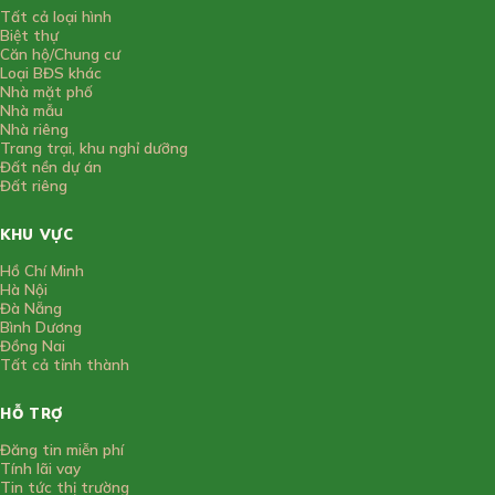
Tất cả loại hình
Biệt thự
Căn hộ/Chung cư
Loại BĐS khác
Nhà mặt phố
Nhà mẫu
Nhà riêng
Trang trại, khu nghỉ dưỡng
Đất nền dự án
Đất riêng
KHU VỰC
Hồ Chí Minh
Hà Nội
Đà Nẵng
Bình Dương
Đồng Nai
Tất cả tỉnh thành
HỖ TRỢ
Đăng tin miễn phí
Tính lãi vay
Tin tức thị trường