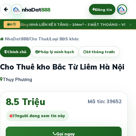
nhaDat
888
Đăng tin
×
Vừa đăng:
MỚI
NHÀ LIỀN KỀ 5 TẦNG – 104m² – 3 MẶT THOÁNG – VIEW H
NhaDat888
/
Cho Thuê
/
Loại BĐS khác
Chính chủ
Pháp lý minh bạch
10 tháng trước
Cho Thuê kho Bắc Từ Liêm Hà Nội
Thụy Phương
8.5 Triệu
Mã tin: 39652
39
người đang xem tin này
Gọi ngay