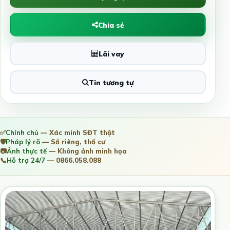
Chia sẻ
Lãi vay
Tin tương tự
✅
Chính chủ
— Xác minh SĐT thật
🛡️
Pháp lý rõ
— Sổ riêng, thổ cư
📷
Ảnh thực tế
— Không ảnh minh họa
📞
Hỗ trợ 24/7
— 0866.058.088