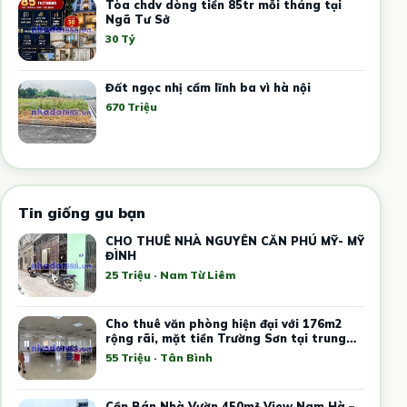
Tòa chdv dòng tiền 85tr mỗi tháng tại
Ngã Tư Sở
30 Tỷ
Đất ngọc nhị cẩm lĩnh ba vì hà nội
670 Triệu
Tin giống gu bạn
CHO THUÊ NHÀ NGUYÊN CĂN PHÚ MỸ- MỸ
ĐÌNH
25 Triệu · Nam Từ Liêm
Cho thuê văn phòng hiện đại với 176m2
rộng rãi, mặt tiền Trường Sơn tại trung
tâm Tân Bình
55 Triệu · Tân Bình
Cần Bán Nhà Vườn 450m² View Nam Hà –