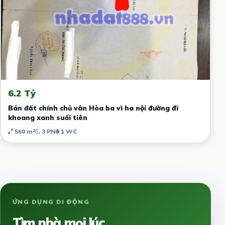
6.2 Tỷ
Bán đất chính chủ vân Hòa ba vì ha nội đường đi
khoang xanh suối tiên
560 m²
3 PN
1 WC
ỨNG DỤNG DI ĐỘNG
Tìm nhà mọi lúc,