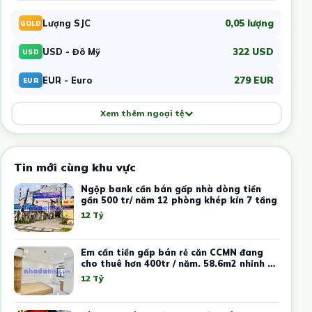
0,05 lượng
Lượng SJC
GOLD
322 USD
USD - Đô Mỹ
USD
279 EUR
EUR - Euro
EUR
Xem thêm ngoại tệ
Tin mới cùng khu vực
Ngộp bank cần bán gấp nhà dòng tiền
gần 500 tr/ năm 12 phòng khép kín 7 tầng
12 Tỷ
Em cần tiền gấp bán rẻ căn CCMN đang
cho thuê hơn 400tr / năm. 58.6m2 nhỉnh 12
tỷ
12 Tỷ