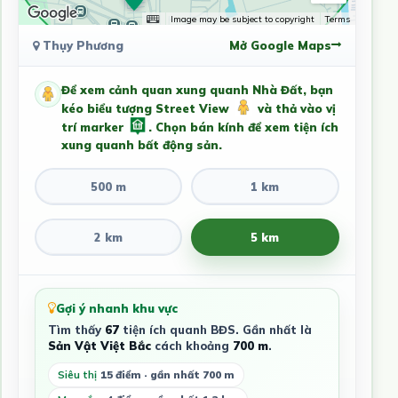
Image may be subject to copyright
Terms
Thụy Phương
Mở Google Maps
Để xem cảnh quan xung quanh Nhà Đất, bạn
kéo biểu tượng Street View
và thả vào vị
trí marker
. Chọn bán kính để xem tiện ích
xung quanh bất động sản.
500 m
1 km
2 km
5 km
Gợi ý nhanh khu vực
Tìm thấy
67
tiện ích quanh BĐS. Gần nhất là
Sản Vật Việt Bắc
cách khoảng
700 m
.
Siêu thị
15 điểm · gần nhất 700 m