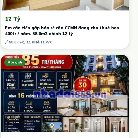
12 Tỷ
Em cần tiền gấp bán rẻ căn CCMN đang cho thuê hơn
400tr / năm. 58.6m2 nhỉnh 12 tỷ
58.6 m²
11 PN
11 WC
Môi giới