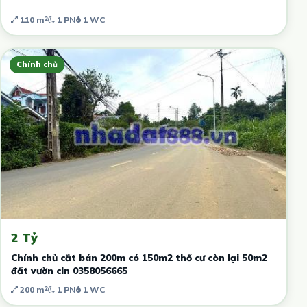
110 m²
1 PN
1 WC
Chính chủ
2 Tỷ
Chính chủ cắt bán 200m có 150m2 thổ cư còn lại 50m2
đất vườn cln 0358056665
200 m²
1 PN
1 WC