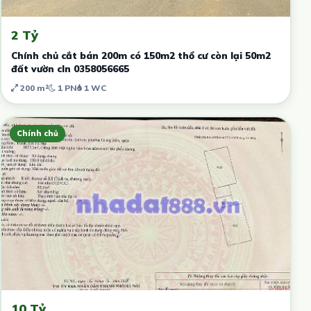
2 Tỷ
Chính chủ cắt bán 200m có 150m2 thổ cư còn lại 50m2
đất vườn cln 0358056665
200 m²
1 PN
1 WC
Chính chủ
10 Tỷ