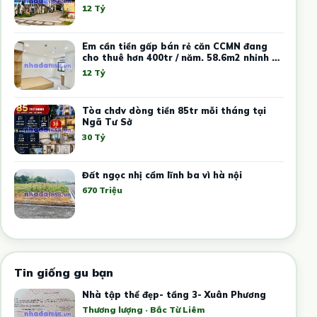
12 Tỷ
Em cần tiền gấp bán rẻ căn CCMN đang
cho thuê hơn 400tr / năm. 58.6m2 nhỉnh 12
tỷ
12 Tỷ
Tòa chdv dòng tiền 85tr mỗi tháng tại
Ngã Tư Sở
30 Tỷ
Đất ngọc nhị cẩm lĩnh ba vì hà nội
670 Triệu
Tin giống gu bạn
Nhà tập thể đẹp- tầng 3- Xuân Phương
Thương lượng · Bắc Từ Liêm