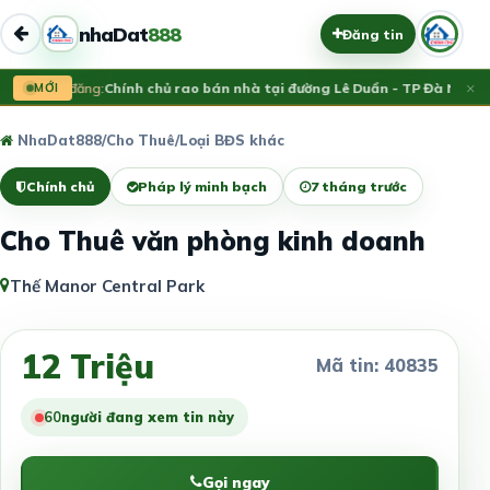
nhaDat
888
Đăng tin
×
Vừa đăng:
MỚI
Chính chủ rao bán nhà tại đường Lê Duẩn - TP Đà Nẵng; D
NhaDat888
/
Cho Thuê
/
Loại BĐS khác
Chính chủ
Pháp lý minh bạch
7 tháng trước
Cho Thuê văn phòng kinh doanh
Thế Manor Central Park
12 Triệu
Mã tin: 40835
60
người đang xem tin này
Gọi ngay