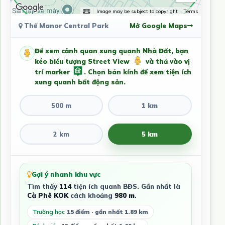
Image may be subject to copyright
Terms
Thế Manor Central Park
Mở Google Maps
Để xem cảnh quan xung quanh Nhà Đất, bạn
kéo biểu tượng Street View
và thả vào vị
trí marker
. Chọn bán kính để xem tiện ích
xung quanh bất động sản.
500 m
1 km
2 km
5 km
Gợi ý nhanh khu vực
Tìm thấy
114
tiện ích quanh BĐS. Gần nhất là
Cà Phê KOK
cách khoảng
980 m
.
Trường học
15 điểm · gần nhất 1.89 km