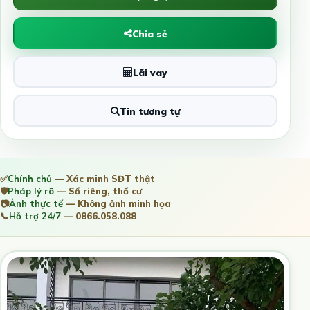
Chia sẻ
Lãi vay
Tin tương tự
✅
Chính chủ
— Xác minh SĐT thật
🛡️
Pháp lý rõ
— Sổ riêng, thổ cư
📷
Ảnh thực tế
— Không ảnh minh họa
📞
Hỗ trợ 24/7
— 0866.058.088