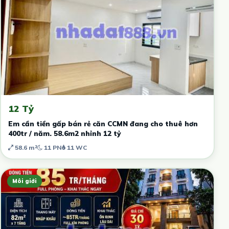
12 Tỷ
Em cần tiền gấp bán rẻ căn CCMN đang cho thuê hơn
400tr / năm. 58.6m2 nhỉnh 12 tỷ
58.6 m²
11 PN
11 WC
Môi giới