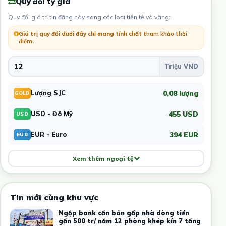
Quy đổi tỷ giá
Quy đổi giá trị tin đăng này sang các loại tiền tệ và vàng:
Giá trị quy đổi dưới đây chỉ mang tính chất
tham khảo thời
điểm
.
0,08 lượng
Lượng SJC
GOLD
455 USD
USD - Đô Mỹ
USD
394 EUR
EUR - Euro
EUR
Xem thêm ngoại tệ
Tin mới cùng khu vực
Ngộp bank cần bán gấp nhà dòng tiền
gần 500 tr/ năm 12 phòng khép kín 7 tầng