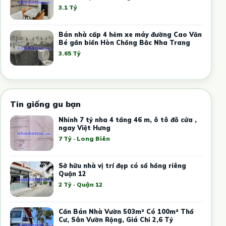
3.1 Tỷ
Bán nhà cấp 4 hẻm xe máy đường Cao Văn
Bé gần biển Hòn Chồng Bắc Nha Trang
3.65 Tỷ
Tin giống gu bạn
Nhỉnh 7 tỷ nha 4 tầng 46 m, ô tô đỗ cửa ,
ngay Việt Hưng
7 Tỷ · Long Biên
Sở hữu nhà vị trí đẹp có sổ hồng riêng
Quận 12
2 Tỷ · Quận 12
Cần Bán Nhà Vườn 503m² Có 100m² Thổ
Cư, Sân Vườn Rộng, Giá Chỉ 2,6 Tỷ