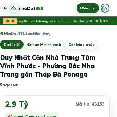
nhaDat
888
Đăng tin
×
Vừa đăng:
MỚI
Bán đất đường số 7 tam bình thủ đức,(KHU NHÀ Ở VẠN X
NhaDat888
/
Bán
/
Nhà riêng
Môi giới
Pháp lý minh bạch
3 tháng trước
Duy Nhất Căn Nhà Trung Tâm
Vĩnh Phước - Phường Bắc Nha
Trang gần Tháp Bà Ponaga
Ngô Đến
2.9 Tỷ
Mã tin: 43153
47
người đang xem tin này