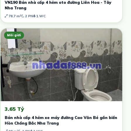
VN190 Bán nhà cấp 4 hẻm oto đường Liên Hoa - Tây
Nha Trang
78.7 m²
2 PN
1 WC
Môi giới
3.65 Tỷ
Bán nhà cấp 4 hẻm xe máy đường Cao Văn Bé gần biển
Hòn Chồng Bắc Nha Trang