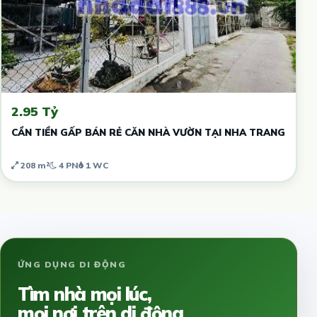
2.95 Tỷ
CẦN TIỀN GẤP BÁN RẺ CĂN NHÀ VƯỜN TẠI NHA TRANG
208 m²
4 PN
1 WC
ỨNG DỤNG DI ĐỘNG
Tìm nhà mọi lúc,
mọi nơi trên di động