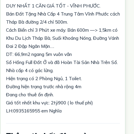
DUY NHẤT 1 CĂN GIÁ TỐT - VĨNH PHƯỚC.
Bán Đất Tặng Nhà Cấp 4 Trung Tâm Vĩnh Phước cách
Tháp Bà đường 2/4 chỉ 500m.
Cách Biển chỉ 3 Phút xe máy. Bán 600m —> 1,5km có
Khu Du Lịch Tháp Bà, Suối Khoáng Nóng, Đường Vánh
Đai 2 Đập Ngăn Mặn….
DT: 66,9m2 ngang 5m vuôn vắn
Sổ Hồng Full Đất Ở và đã Hoàn Tài Sản Nhà Trên Sổ.
Nhà cấp 4 có gác lửng.
Hiện trạng có 2 Phòng Ngủ, 1 Toilet.
Đường hiện trạng trước nhà rộng 4m
Đang cho thuê ổn định.
Giá tốt nhất khu vực: 2tỷ900 ( lo thuế phí)
LH:0935165955 em Nghĩa