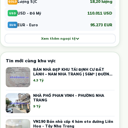
18,20 lượng
Lượng SJC
GOLD
110.011 USD
USD - Đô Mỹ
USD
95.273 EUR
EUR - Euro
EUR
Xem thêm ngoại tệ
Tin mới cùng khu vực
BÁN NHÀ ĐẸP KHU TÁI ĐỊNH CƯ ĐẤT
LÀNH – NAM NHA TRANG | 56M² | ĐƯỜNG
13M
4.3 Tỷ
NHÀ PHỐ PHAN VINH - PHƯỜNG NHA
TRANG
9 Tỷ
VN190 Bán nhà cấp 4 hẻm oto đường Liên
Hoa - Tây Nha Trang