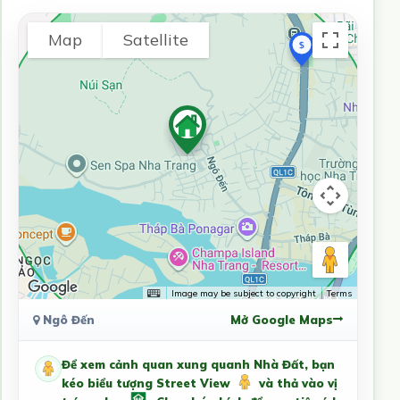
Map
Satellite
Image may be subject to copyright
Terms
Ngô Đến
Mở Google Maps
Để xem cảnh quan xung quanh Nhà Đất, bạn
kéo biểu tượng Street View
và thả vào vị