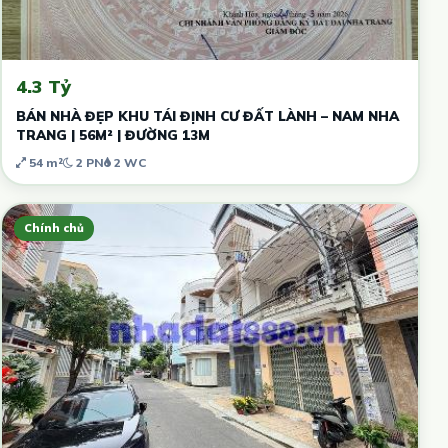
4.3 Tỷ
BÁN NHÀ ĐẸP KHU TÁI ĐỊNH CƯ ĐẤT LÀNH – NAM NHA
TRANG | 56M² | ĐƯỜNG 13M
54 m²
2 PN
2 WC
Chính chủ