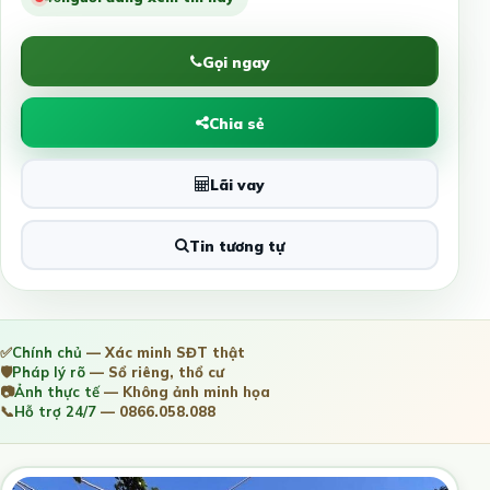
Gọi ngay
Chia sẻ
Lãi vay
Tin tương tự
✅
Chính chủ
— Xác minh SĐT thật
🛡️
Pháp lý rõ
— Sổ riêng, thổ cư
📷
Ảnh thực tế
— Không ảnh minh họa
📞
Hỗ trợ 24/7
— 0866.058.088