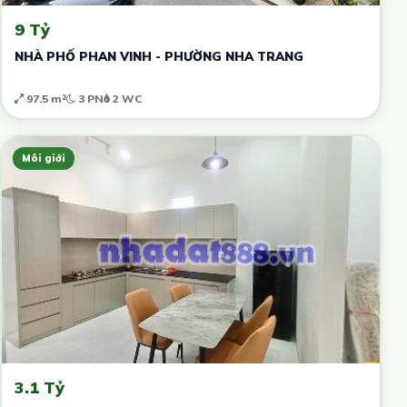
9 Tỷ
NHÀ PHỐ PHAN VINH - PHƯỜNG NHA TRANG
97.5 m²
3 PN
2 WC
Môi giới
3.1 Tỷ