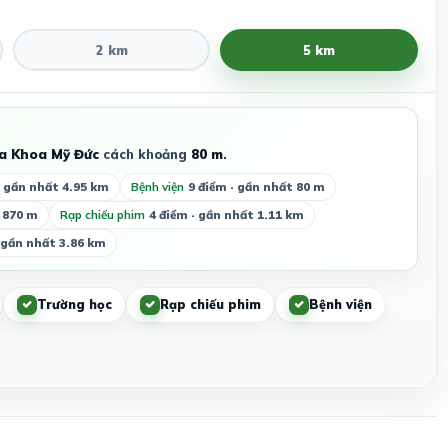
2 km
5 km
a Khoa Mỹ Đức
cách khoảng
80 m
.
· gần nhất 4.95 km
Bệnh viện
9 điểm · gần nhất 80 m
 870 m
Rạp chiếu phim
4 điểm · gần nhất 1.11 km
· gần nhất 3.86 km
Trường học
Rạp chiếu phim
Bệnh viện