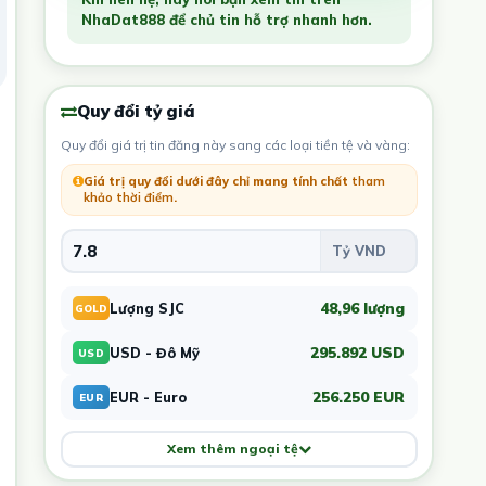
NhaDat888 để chủ tin hỗ trợ nhanh hơn.
Quy đổi tỷ giá
Quy đổi giá trị tin đăng này sang các loại tiền tệ và vàng:
Giá trị quy đổi dưới đây chỉ mang tính chất
tham
khảo thời điểm
.
48,96 lượng
Lượng SJC
GOLD
295.892 USD
USD - Đô Mỹ
USD
256.250 EUR
EUR - Euro
EUR
Xem thêm ngoại tệ