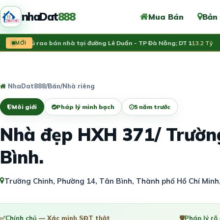
nhaDat
888
Mua Bán
Bản
nh chủ rao bán nhà tại đường Lê Duẩn - TP Đà Nẵng; DT 1
MỚI
13.2 Tỷ
V
NhaDat888
/
Bán
/
Nhà riêng
Môi giới
Pháp lý minh bạch
5 năm trước
Nhà đẹp HXH 371/ Trường
Bình.
Trường Chinh, Phường 14, Tân Bình, Thành phố Hồ Chí Minh
✅
Chính chủ
— Xác minh SĐT thật
🛡️
Pháp lý rõ