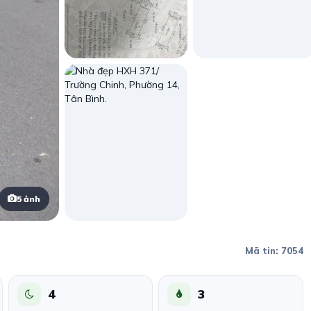
5 ảnh
Mã tin: 7054
4
3