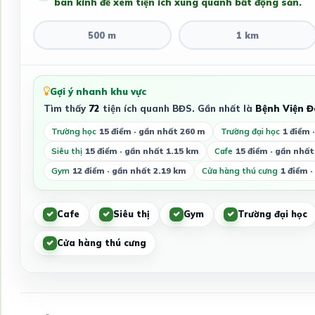
bán kính để xem tiện ích xung quanh bất động sản.
500 m
1 km
Gợi ý nhanh khu vực
Tìm thấy
72
tiện ích quanh BĐS. Gần nhất là
Bệnh Viện Đ
Trường học
15 điểm · gần nhất 260 m
Trường đại học
1 điểm 
Siêu thị
15 điểm · gần nhất 1.15 km
Cafe
15 điểm · gần nhất
Gym
12 điểm · gần nhất 2.19 km
Cửa hàng thú cưng
1 điểm 
Cafe
Siêu thị
Gym
Trường đại học
Cửa hàng thú cưng