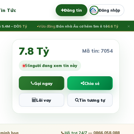
in Tức
Đăng tin
Đăng nhập
×
 – DÒ
5 Tỷ
Vừa đăng:
Bán nhà Âu cơ hẻm 5m ô tô
6.6 Tỷ
Vừa đă
7.8 Tỷ
Mã tin: 7054
56
người đang xem tin này
Gọi ngay
Chia sẻ
Lãi vay
Tin tương tự
minh họa
📞
Hỗ trợ 24/7
— 0866.058.088