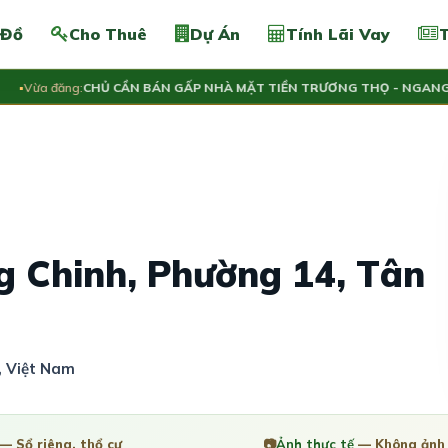
 Đồ
Cho Thuê
Dự Án
Tính Lãi Vay
T
ừa đăng:
CHỦ CẦN BÁN GẤP NHÀ MẶT TIỀN TRƯƠNG THỌ - NGANG 5.4M
 Chinh, Phường 14, Tân
, Việt Nam
— Sổ riêng, thổ cư
📷
Ảnh thực tế
— Không ảnh 