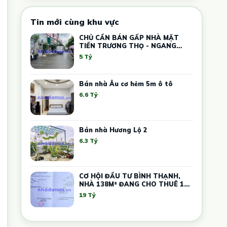
Tin mới cùng khu vực
CHỦ CẦN BÁN GẤP NHÀ MẶT
TIỀN TRƯƠNG THỌ - NGANG
5.4M – DÒNG TIỀN 12 TRIỆU
5 Tỷ
Bán nhà Âu cơ hẻm 5m ô tô
6.6 Tỷ
Bán nhà Hương Lộ 2
6.3 Tỷ
CƠ HỘI ĐẦU TƯ BÌNH THẠNH,
NHÀ 138M² ĐANG CHO THUÊ 17
PHÒNG TRỌ, GIÁ CHỈ 19 TỶ
19 Tỷ