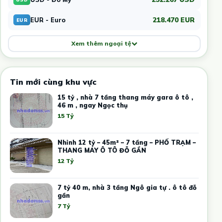
218.470 EUR
EUR - Euro
EUR
Xem thêm ngoại tệ
Tin mới cùng khu vực
15 tỷ , nhà 7 tầng thang máy gara ô tô ,
46 m , ngay Ngọc thụ
15 Tỷ
Nhỉnh 12 tỷ – 45m² – 7 tầng – PHỐ TRẠM –
THANG MÁY Ô TÔ ĐỖ GẦN
12 Tỷ
7 tỷ 40 m, nhà 3 tầng Ngô gia tự . ô tô đỗ
gần
7 Tỷ