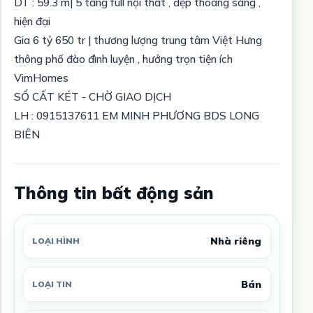
DT : 59.3 m| 5 tầng full nội thất , đẹp thoáng sáng ,
hiện đại
Gia 6 tỷ 650 tr | thương lượng trung tâm Việt Hưng
thông phố đào đình luyện , hưởng trọn tiện ích
VimHomes
SỔ CẤT KÉT - CHỜ GIAO DỊCH
LH : 0915137611 EM MINH PHƯƠNG BDS LONG
BIÊN
Thông tin bất động sản
Nhà riêng
LOẠI HÌNH
Bán
LOẠI TIN