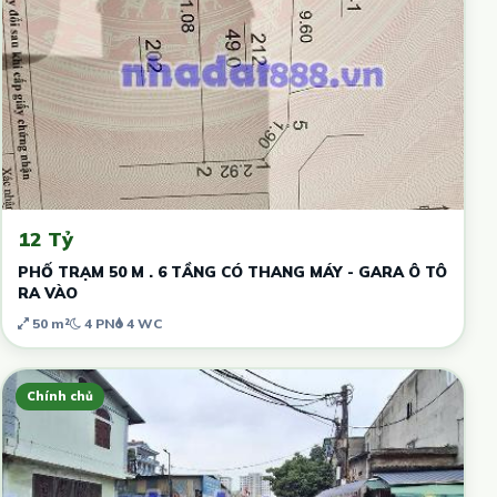
12 Tỷ
PHỐ TRẠM 50 M . 6 TẦNG CÓ THANG MÁY - GARA Ô TÔ
RA VÀO
50 m²
4 PN
4 WC
Chính chủ