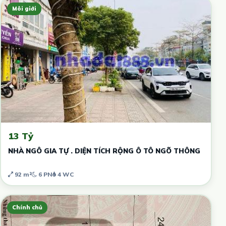
Môi giới
13 Tỷ
NHÀ NGÔ GIA TỰ . DIỆN TÍCH RỘNG Ô TÔ NGÕ THÔNG
92 m²
6 PN
4 WC
Chính chủ