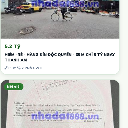
5.2 Tỷ
HIẾM -RẺ - HÀNG KÍN ĐỘC QUYỀN - 65 M CHỈ 5 TỶ NGAY
THANH AM
65 m²
2 PN
1 WC
Môi giới