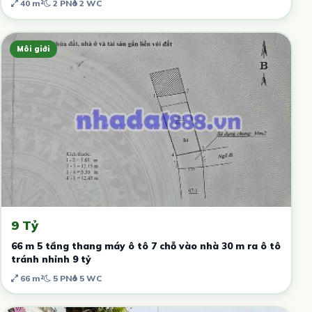
40 m²
2 PN
2 WC
Môi giới
9 Tỷ
66 m 5 tầng thang máy ô tô 7 chỗ vào nhà 30 m ra ô tô
tránh nhỉnh 9 tỷ
66 m²
5 PN
5 WC