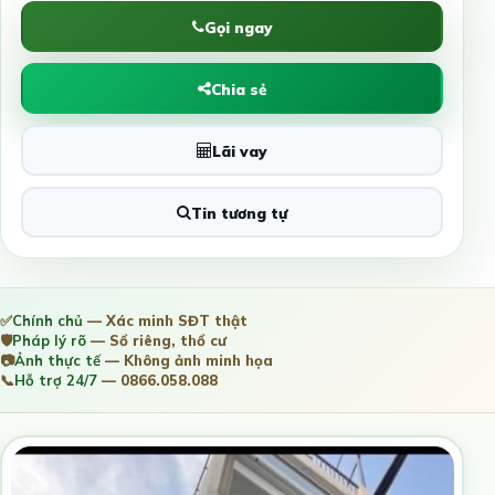
Gọi ngay
Chia sẻ
Lãi vay
Tin tương tự
✅
Chính chủ
— Xác minh SĐT thật
🛡️
Pháp lý rõ
— Sổ riêng, thổ cư
📷
Ảnh thực tế
— Không ảnh minh họa
📞
Hỗ trợ 24/7
— 0866.058.088