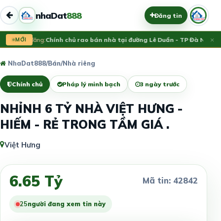
nhaDat
888
Đăng tin
×
Vừa đăng:
MỚI
Chính chủ rao bán nhà tại đường Lê Duẩn - TP Đà Nẵng; D
NhaDat888
/
Bán
/
Nhà riêng
Chính chủ
Pháp lý minh bạch
3 ngày trước
NHỈNH 6 TỶ NHÀ VIỆT HƯNG -
HIẾM - RẺ TRONG TẦM GIÁ .
Việt Hưng
6.65 Tỷ
Mã tin: 42842
27
người đang xem tin này