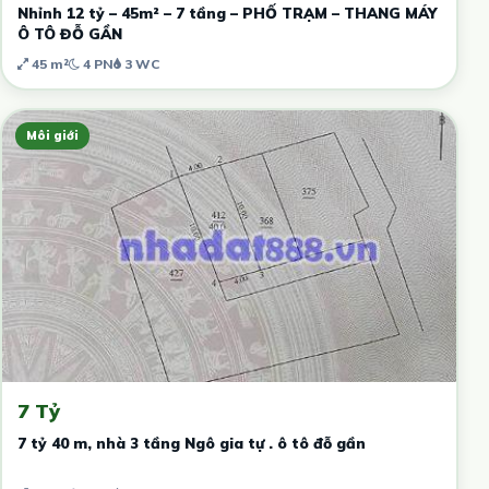
Nhỉnh 12 tỷ – 45m² – 7 tầng – PHỐ TRẠM – THANG MÁY
Ô TÔ ĐỖ GẦN
45 m²
4 PN
3 WC
Môi giới
7 Tỷ
7 tỷ 40 m, nhà 3 tầng Ngô gia tự . ô tô đỗ gần