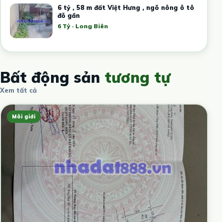
6 tỷ , 58 m đất Việt Hưng , ngõ nông ô tô
đỗ gần
6 Tỷ · Long Biên
Bất động sản
tương tự
Xem tất cả
Môi giới