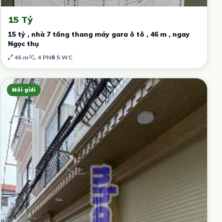
15 Tỷ
15 tỷ , nhà 7 tầng thang máy gara ô tô , 46 m , ngay
Ngọc thụ
46 m²
4 PN
5 WC
Môi giới