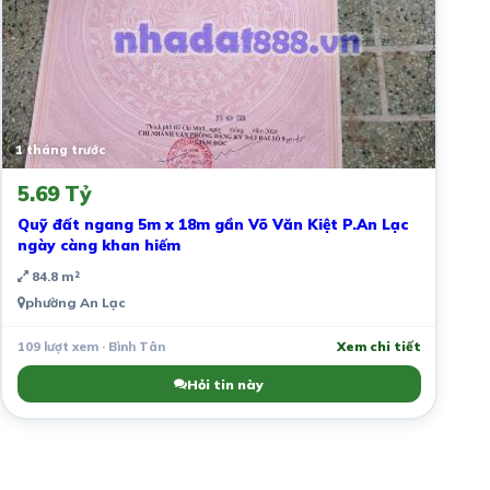
1 tháng trước
5.69 Tỷ
Quỹ đất ngang 5m x 18m gần Võ Văn Kiệt P.An Lạc
ngày càng khan hiếm
84.8 m²
phường An Lạc
109 lượt xem · Bình Tân
Xem chi tiết
Hỏi tin này