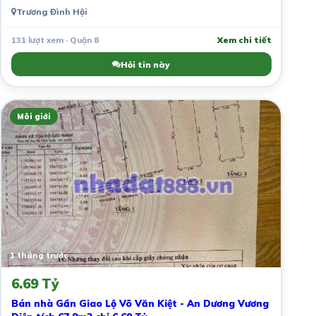
Trương Đình Hội
131 lượt xem · Quận 8
Xem chi tiết
Hỏi tin này
Môi giới
1 tháng trước
6.69 Tỷ
Bán nhà Gần Giao Lộ Võ Văn Kiệt - An Dương Vương