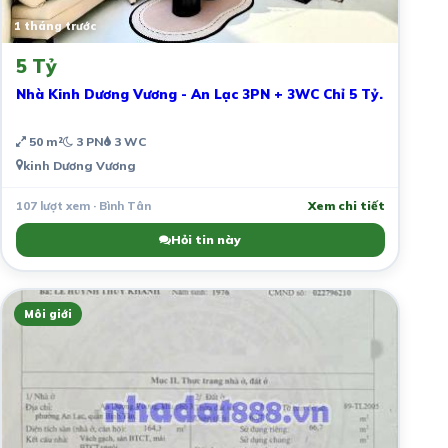
1 tháng trước
5 Tỷ
Nhà Kinh Dương Vương - An Lạc 3PN + 3WC Chỉ 5 Tỷ.
50 m²
3 PN
3 WC
kinh Dương Vương
107 lượt xem · Bình Tân
Xem chi tiết
Hỏi tin này
Môi giới