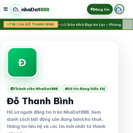
nhaDat
888
Đăng tin
×
Tin mới:
Bán Nhà Đẹp An Lạc – Phòng Maste
TIN CỦA ĐỖ THANH BÌNH
Đ
Thành viên NhaDat888
10 tin đang hiển thị
Đỗ Thanh Bình
Hồ sơ người đăng tin trên NhaDat888. Xem
danh sách bất động sản đang bán/cho thuê,
thông tin liên hệ và các tin mới nhất từ thành