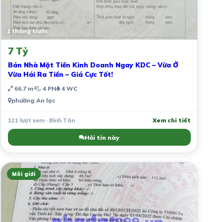
1 tháng trước
7 Tỷ
Bán Nhà Mặt Tiền Kinh Doanh Ngay KDC – Vừa Ở
Vừa Hái Ra Tiền – Giá Cực Tốt!
66.7 m²
4 PN
4 WC
phường An lạc
121 lượt xem · Bình Tân
Xem chi tiết
Hỏi tin này
Môi giới