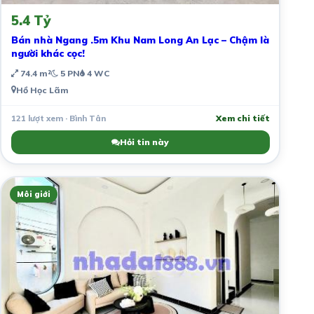
5.4 Tỷ
Bán nhà Ngang .5m Khu Nam Long An Lạc – Chậm là
người khác cọc!
74.4 m²
5 PN
4 WC
Hồ Học Lãm
121 lượt xem · Bình Tân
Xem chi tiết
Hỏi tin này
Môi giới