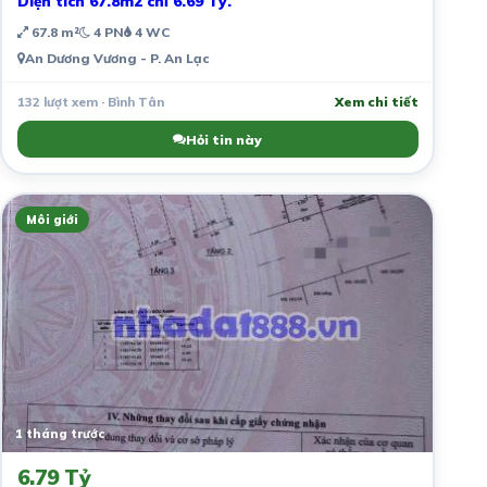
Diện tích 67.8m2 chỉ 6.69 Tỷ.
67.8 m²
4 PN
4 WC
An Dương Vương - P. An Lạc
132 lượt xem · Bình Tân
Xem chi tiết
Hỏi tin này
Môi giới
1 tháng trước
6.79 Tỷ