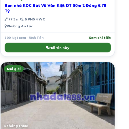
Bán nhà KDC Sát Võ Văn Kiệt DT 80m 2 Đúng 6.79
Tỷ
77.3 m²
5 PN
4 WC
Phường An Lạc
100 lượt xem · Bình Tân
Xem chi tiết
Hỏi tin này
Môi giới
1 tháng trước