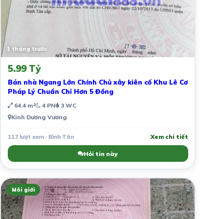
1 tháng trước
5.99 Tỷ
Bán nhà Ngang Lớn Chính Chủ xây kiên cố Khu Lê Cơ
Pháp Lý Chuẩn Chỉ Hơn 5 Đồng
64.4 m²
4 PN
3 WC
Kinh Dương Vương
117 lượt xem · Bình Tân
Xem chi tiết
Hỏi tin này
Môi giới