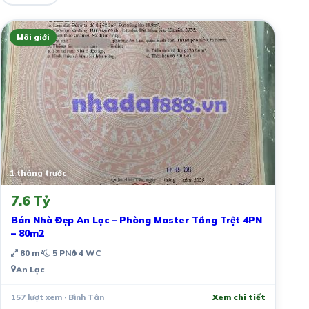
Môi giới
1 tháng trước
7.6 Tỷ
Bán Nhà Đẹp An Lạc – Phòng Master Tầng Trệt 4PN
– 80m2
80 m²
5 PN
4 WC
An Lạc
157 lượt xem · Bình Tân
Xem chi tiết