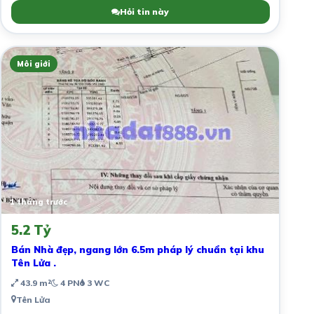
Hỏi tin này
Môi giới
1 tháng trước
5.2 Tỷ
Bán Nhà đẹp, ngang lớn 6.5m pháp lý chuẩn tại khu
Tên Lửa .
43.9 m²
4 PN
3 WC
Tên Lửa