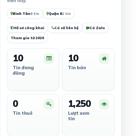
viên này.
Bình Tân
9 tin
Quận 8
1 tin
Hồ sơ công khai
Có số liên hệ
Có Zalo
Tham gia từ 2026
10
10
Tin đang
Tin bán
đăng
0
1,250
Tin thuê
Lượt xem
tin