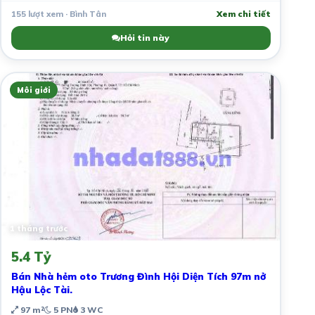
155 lượt xem · Bình Tân
Xem chi tiết
Hỏi tin này
Môi giới
1 tháng trước
5.4 Tỷ
Bán Nhà hẻm oto Trương Đình Hội Diện Tích 97m nở
Hậu Lộc Tài.
97 m²
5 PN
3 WC