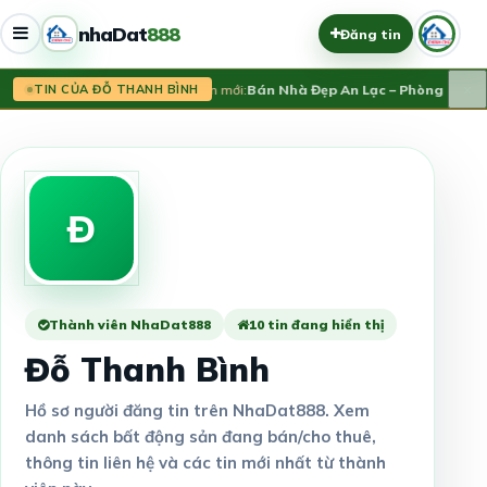
nhaDat
888
Đăng tin
×
Tin mới:
Bán Nhà Đẹp An Lạc – Phòng Maste
TIN CỦA ĐỖ THANH BÌNH
Đ
Thành viên NhaDat888
10 tin đang hiển thị
Đỗ Thanh Bình
Hồ sơ người đăng tin trên NhaDat888. Xem
danh sách bất động sản đang bán/cho thuê,
thông tin liên hệ và các tin mới nhất từ thành