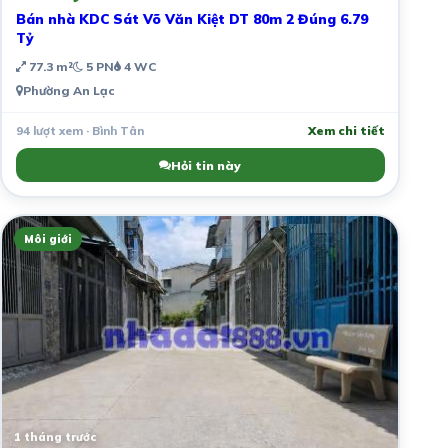
Bán nhà KDC Sát Võ Văn Kiệt DT 80m 2 Đúng 6.79
Tỷ
77.3 m²
5 PN
4 WC
Phường An Lạc
94 lượt xem · Bình Tân
Xem chi tiết
Hỏi tin này
Môi giới
1 tháng trước