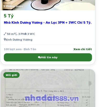
1 tháng trước
5 Tỷ
Nhà Kinh Dương Vương - An Lạc 3PN + 3WC Chỉ 5 Tỷ.
50 m²
3 PN
3 WC
kinh Dương Vương
100 lượt xem · Bình Tân
Xem chi tiết
Hỏi tin này
Môi giới