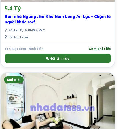
5.4 Tỷ
Bán nhà Ngang .5m Khu Nam Long An Lạc – Chậm là
người khác cọc!
74.4 m²
5 PN
4 WC
Hồ Học Lãm
114 lượt xem · Bình Tân
Xem chi tiết
Hỏi tin này
Môi giới