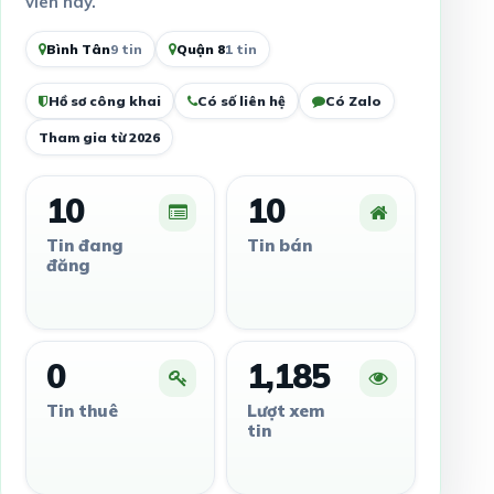
viên này.
Bình Tân
9 tin
Quận 8
1 tin
Hồ sơ công khai
Có số liên hệ
Có Zalo
Tham gia từ 2026
10
10
Tin đang
Tin bán
đăng
0
1,185
Tin thuê
Lượt xem
tin