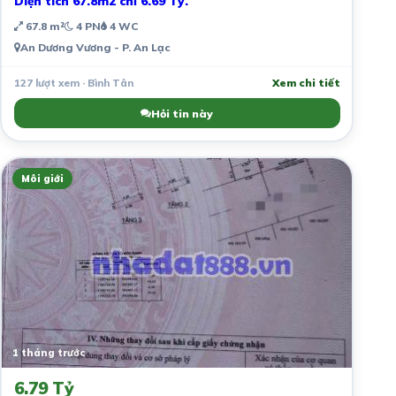
Diện tích 67.8m2 chỉ 6.69 Tỷ.
67.8 m²
4 PN
4 WC
An Dương Vương - P. An Lạc
127 lượt xem · Bình Tân
Xem chi tiết
Hỏi tin này
Môi giới
1 tháng trước
6.79 Tỷ