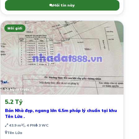
Hỏi tin này
Môi giới
30 ngày trước
5.2 Tỷ
Bán Nhà đẹp, ngang lớn 6.5m pháp lý chuẩn tại khu
Tên Lửa .
43.9 m²
4 PN
3 WC
Tên Lửa