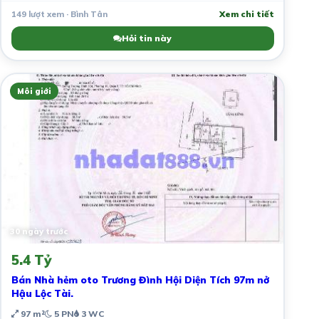
149 lượt xem · Bình Tân
Xem chi tiết
Hỏi tin này
Môi giới
30 ngày trước
5.4 Tỷ
Bán Nhà hẻm oto Trương Đình Hội Diện Tích 97m nở
Hậu Lộc Tài.
97 m²
5 PN
3 WC