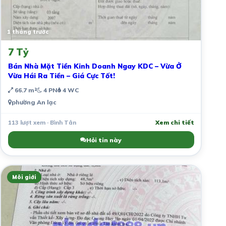
1 tháng trước
7 Tỷ
Bán Nhà Mặt Tiền Kinh Doanh Ngay KDC – Vừa Ở
Vừa Hái Ra Tiền – Giá Cực Tốt!
66.7 m²
4 PN
4 WC
phường An lạc
113 lượt xem · Bình Tân
Xem chi tiết
Hỏi tin này
Môi giới