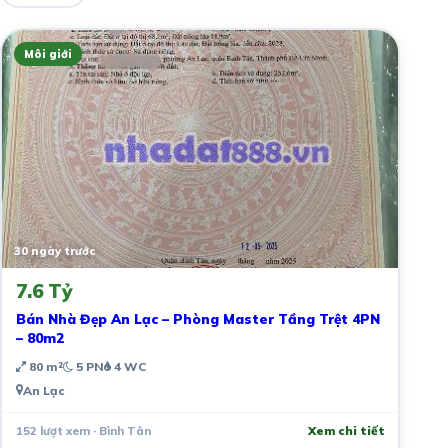
Môi giới
30 ngày trước
7.6 Tỷ
Bán Nhà Đẹp An Lạc – Phòng Master Tầng Trệt 4PN
– 80m2
80 m²
5 PN
4 WC
An Lạc
152 lượt xem · Bình Tân
Xem chi tiết