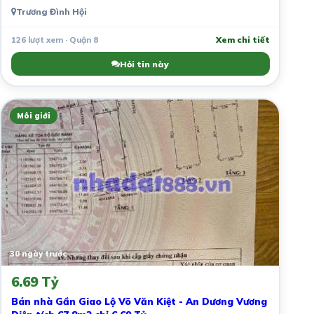
Trương Đình Hội
126 lượt xem · Quận 8
Xem chi tiết
Hỏi tin này
Môi giới
30 ngày trước
6.69 Tỷ
Bán nhà Gần Giao Lộ Võ Văn Kiệt - An Dương Vương