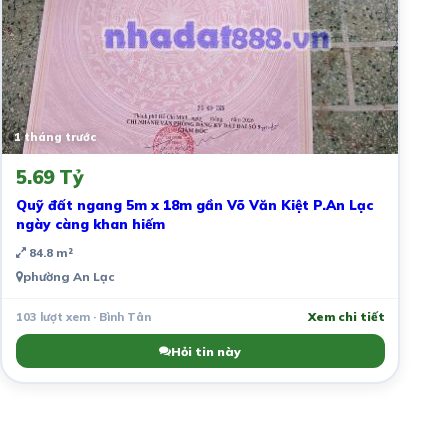
1 tháng trước
5.69 Tỷ
Quỹ đất ngang 5m x 18m gần Võ Văn Kiệt P.An Lạc
ngày càng khan hiếm
84.8 m²
phường An Lạc
103 lượt xem · Bình Tân
Xem chi tiết
Hỏi tin này