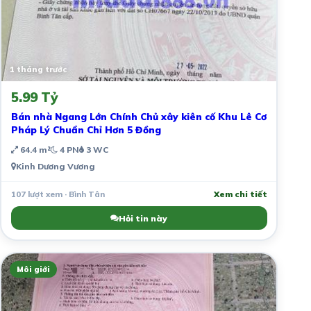
1 tháng trước
5.99 Tỷ
Bán nhà Ngang Lớn Chính Chủ xây kiên cố Khu Lê Cơ
Pháp Lý Chuẩn Chỉ Hơn 5 Đồng
64.4 m²
4 PN
3 WC
Kinh Dương Vương
107 lượt xem · Bình Tân
Xem chi tiết
Hỏi tin này
Môi giới