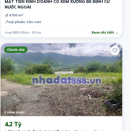
MẶT TIỀN KINH DOANH CÓ KÈM XƯỞNG ĐỂ ĐỊNH CƯ
NƯỚC NGOÀI
📐 4700 m²
📍
mỹ phươc tân van
Loại BĐS khác · Dĩ An
Xem chi tiết →
Chính chủ
1 năm trước
4.2 Tỷ