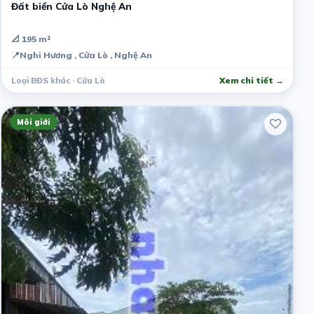
Đất biển Cửa Lò Nghệ An
📐 195 m²
📍
Nghi Hương , Cửa Lò , Nghệ An
Loại BĐS khác · Cửa Lò
Xem chi tiết →
Môi giới