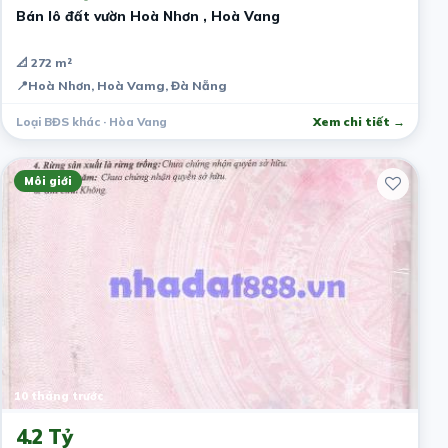
Bán lô đất vườn Hoà Nhơn , Hoà Vang
📐 272 m²
📍
Hoà Nhơn, Hoà Vamg, Đà Nẵng
Loại BĐS khác · Hòa Vang
Xem chi tiết →
Môi giới
10 tháng trước
4.2 Tỷ