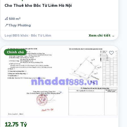
Cho Thuê kho Bắc Từ Liêm Hà Nội
📐 500 m²
📍
Thụy Phương
Loại BĐS khác · Bắc Từ Liêm
Xem chi tiết →
Chính chủ
10 tháng trước
12.75 Tỷ