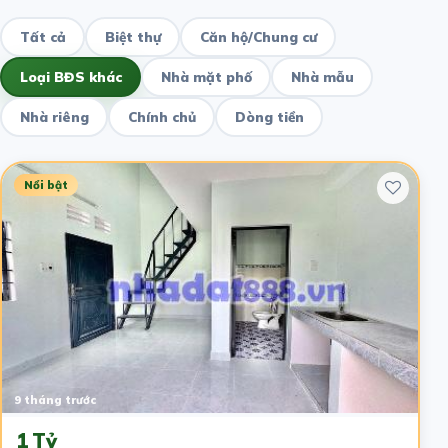
Tất cả
Biệt thự
Căn hộ/Chung cư
Loại BĐS khác
Nhà mặt phố
Nhà mẫu
Nhà riêng
Chính chủ
Dòng tiền
Nổi bật
9 tháng trước
1 Tỷ