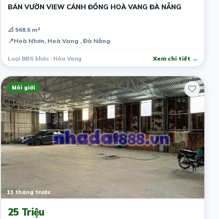
BÁN VƯỜN VIEW CÁNH ĐỒNG HOÀ VANG ĐÀ NẴNG
📐 568.6 m²
📍
Hoà Nhơn, Hoà Vang , Đà Nẵng
Loại BĐS khác · Hòa Vang
Xem chi tiết →
Môi giới
11 tháng trước
25 Triệu