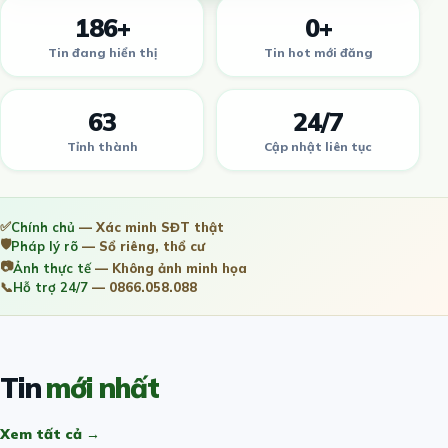
186+
0+
Tin đang hiển thị
Tin hot mới đăng
63
24/7
Tỉnh thành
Cập nhật liên tục
✅
Chính chủ
— Xác minh SĐT thật
🛡️
Pháp lý rõ
— Sổ riêng, thổ cư
📷
Ảnh thực tế
— Không ảnh minh họa
📞
Hỗ trợ 24/7
— 0866.058.088
Tin
mới nhất
Xem tất cả →