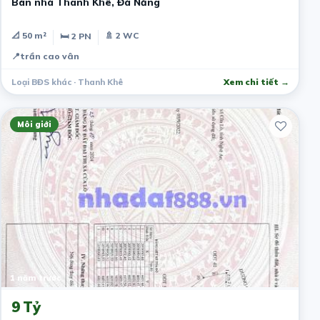
Bán nhà Thanh Khê, Đà Nẵng
📐 50 m²
🚿 2 WC
🛏 2 PN
📍
trần cao vân
Loại BĐS khác · Thanh Khê
Xem chi tiết →
Môi giới
1 năm trước
9 Tỷ