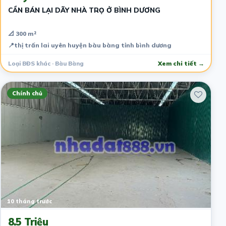
CẦN BÁN LẠI DÃY NHÀ TRỌ Ở BÌNH DƯƠNG
📐 300 m²
📍
thị trấn lai uyên huyện bàu bàng tỉnh bình dương
Loại BĐS khác · Bàu Bàng
Xem chi tiết →
Chính chủ
10 tháng trước
8.5 Triệu