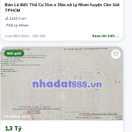
Bán Lô Đất Thổ Cư 31m x 35m xã Lý Nhơn huyện Cần Giờ
TPHCM
📐 1103.7 m²
📍
Xã Lý Nhơn
Loại BĐS khác · Cần Giờ
Xem chi tiết →
Môi giới
10 tháng trước
1.3 Tỷ