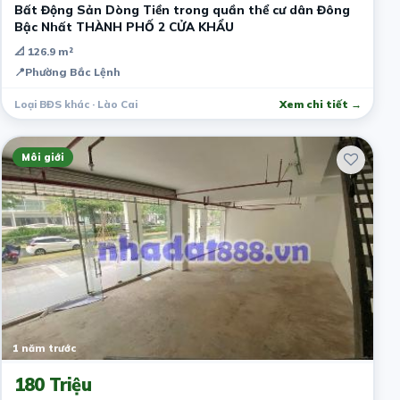
Bất Động Sản Dòng Tiền trong quần thể cư dân Đông
Bậc Nhất THÀNH PHỐ 2 CỬA KHẨU
📐 126.9 m²
📍
Phường Bắc Lệnh
Loại BĐS khác · Lào Cai
Xem chi tiết →
Môi giới
1 năm trước
180 Triệu