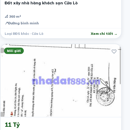
Đất xây nhà hàng khách sạn Cửa Lò
📐 360 m²
📍
Đường bình minh
Loại BĐS khác · Cửa Lò
Xem chi tiết →
Môi giới
1 năm trước
11 Tỷ