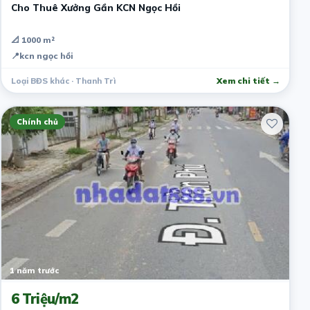
Cho Thuê Xưởng Gần KCN Ngọc Hồi
📐 1000 m²
📍
kcn ngọc hồi
Loại BĐS khác · Thanh Trì
Xem chi tiết →
Chính chủ
1 năm trước
6 Triệu/m2