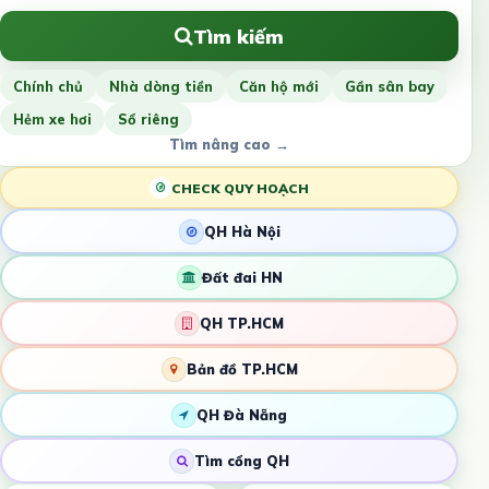
Tìm kiếm
Chính chủ
Nhà dòng tiền
Căn hộ mới
Gần sân bay
Hẻm xe hơi
Sổ riêng
Tìm nâng cao →
CHECK QUY HOẠCH
QH Hà Nội
Đất đai HN
QH TP.HCM
Bản đồ TP.HCM
QH Đà Nẵng
Tìm cổng QH