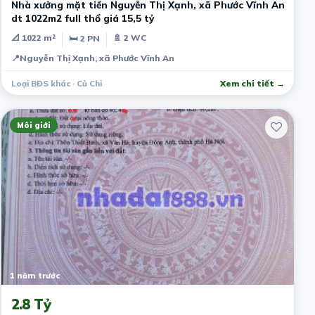
Nhà xưởng mặt tiền Nguyễn Thị Xạnh, xã Phước Vĩnh An
dt 1022m2 full thổ giá 15,5 tỷ
📐 1022 m²
🚿 2 WC
🛏 2 PN
📍
Nguyễn Thị Xạnh, xã Phước Vĩnh An
Loại BĐS khác · Củ Chi
Xem chi tiết →
Môi giới
1 năm trước
2.8 Tỷ