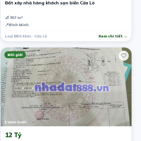
Đất xây nhà hàng khách sạn biển Cửa Lò
📐 357 m²
📍
Bình Minh
Loại BĐS khác · Cửa Lò
Xem chi tiết →
Môi giới
1 năm trước
12 Tỷ