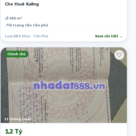
Cho thuê Xưởng
📐 450 m²
📍
lê trọng tấn tân phú
Loại BĐS khác · Tân Phú
Xem chi tiết →
Chính chủ
11 tháng trước
1.2 Tỷ