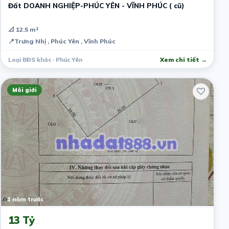
Đất DOANH NGHIỆP-PHÚC YÊN - VĨNH PHÚC ( cũ)
📐 12.5 m²
📍
Trưng Nhị , Phúc Yên , Vĩnh Phúc
Loại BĐS khác · Phúc Yên
Xem chi tiết →
Môi giới
1 năm trước
13 Tỷ