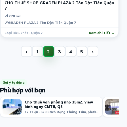
CHO THUÊ SHOP GRADEN PLAZA 2 Tôn Dật Tiên Quận
7
📐 278 m²
📍
GRADEN PLAZA 2 Tôn Dật Tiên Quận 7
Loại BĐS khác · Quận 7
Xem chi tiết →
‹
1
2
3
4
5
›
Gợi ý tự động
Phù hợp với bạn
Cho thuê văn phòng nhỏ 35m2, view
kính ngay CMT8, Q3
12 Triệu · 520 Cách Mạng Tháng Tám, phường 11, Quận 3, Thành phố Hồ Chí Minh, Việt Nam