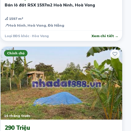
Bán lô đất RSX 1597m2 Hoà Ninh, Hoà Vang
📐 1597 m²
📍
Hoà Ninh, Hoà Vang, Đà Nẵng
Loại BĐS khác · Hòa Vang
Xem chi tiết →
Chính chủ
10 tháng trước
290 Triệu