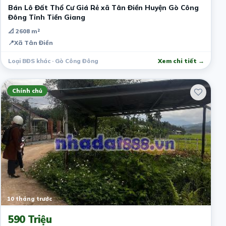
Bán Lô Đất Thổ Cư Giá Rẻ xã Tân Điền Huyện Gò Công
Đông Tỉnh Tiền Giang
📐 2608 m²
📍
Xã Tân Điền
Loại BĐS khác · Gò Công Đông
Xem chi tiết →
Chính chủ
10 tháng trước
590 Triệu