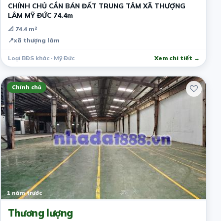
CHÍNH CHỦ CẦN BÁN ĐẤT TRUNG TÂM XÃ THƯỢNG
LÂM MỸ ĐỨC 74.4m
📐 74.4 m²
📍
xã thượng lâm
Loại BĐS khác · Mỹ Đức
Xem chi tiết →
Chính chủ
1 năm trước
Thương lượng