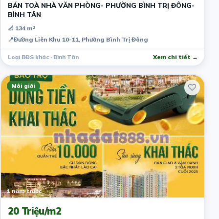
BÁN TOÀ NHÀ VĂN PHÒNG- PHƯỜNG BÌNH TRỊ ĐÔNG-
BÌNH TÂN
📐 134 m²
📍
Đường Liên Khu 10-11, Phường Bình Trị Đông
Loại BĐS khác · Bình Tân
Xem chi tiết →
Môi giới
1 năm trước
20 Triệu/m2