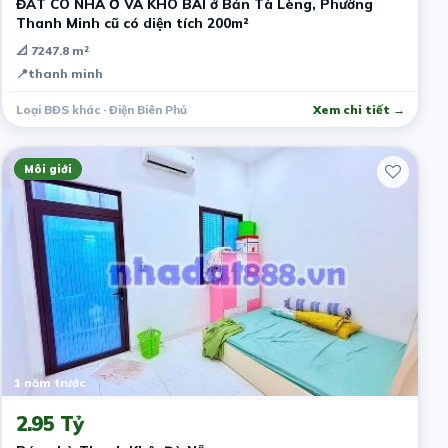
ĐẤT CÓ NHÀ Ở VÀ KHO BÃI ở Bản Tà Lèng, Phường
Thanh Minh cũ có diện tích 200m²
📐 7247.8 m²
📍
thanh minh
Loại BĐS khác · Điện Biên Phủ
Xem chi tiết →
Môi giới
1 năm trước
2.95 Tỷ