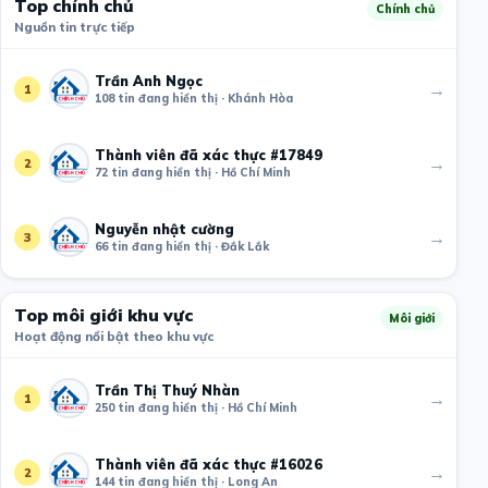
Top chính chủ
Chính chủ
Nguồn tin trực tiếp
Trần Anh Ngọc
→
1
108 tin đang hiển thị · Khánh Hòa
Thành viên đã xác thực #17849
→
2
72 tin đang hiển thị · Hồ Chí Minh
Nguyễn nhật cường
→
3
66 tin đang hiển thị · Đắk Lắk
Top môi giới khu vực
Môi giới
Hoạt động nổi bật theo khu vực
Trần Thị Thuý Nhàn
→
1
250 tin đang hiển thị · Hồ Chí Minh
Thành viên đã xác thực #16026
→
2
144 tin đang hiển thị · Long An