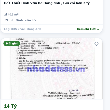
Đất Thiết Bình Vân hà Đông anh , Giá chỉ hơn 2 tỷ
📐 40.2 m²
📍
thiết Bình , vân hà
Loại BĐS khác · Đông Anh
Xem chi tiết →
Môi giới
1 năm trước
14 Tỷ