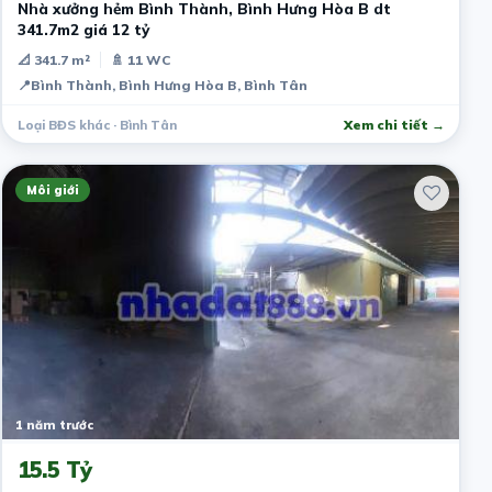
Nhà xưởng hẻm Bình Thành, Bình Hưng Hòa B dt
341.7m2 giá 12 tỷ
📐 341.7 m²
🚿 11 WC
📍
Bình Thành, Bình Hưng Hòa B, Bình Tân
Loại BĐS khác · Bình Tân
Xem chi tiết →
Môi giới
1 năm trước
15.5 Tỷ