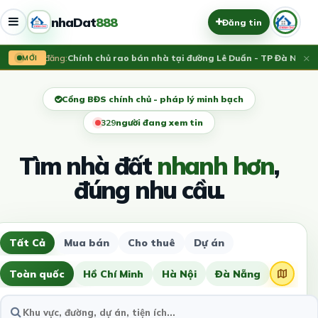
nhaDat
888
Đăng tin
×
Vừa đăng:
Chính chủ rao bán nhà tại đường Lê Duẩn - TP Đà Nẵng; D
MỚI
Cổng BĐS chính chủ - pháp lý minh bạch
326
người đang xem tin
Tìm nhà đất
nhanh hơn
,
đúng nhu cầu.
Tất Cả
Mua bán
Cho thuê
Dự án
Toàn quốc
Hồ Chí Minh
Hà Nội
Đà Nẵng