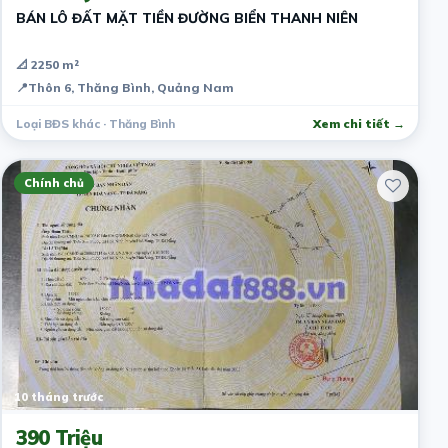
BÁN LÔ ĐẤT MẶT TIỀN ĐƯỜNG BIỂN THANH NIÊN
📐 2250 m²
📍
Thôn 6, Thăng Bình, Quảng Nam
Loại BĐS khác · Thăng Bình
Xem chi tiết →
Chính chủ
10 tháng trước
390 Triệu